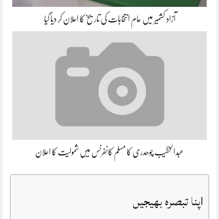
آزاد کشمیر میں عام انتخابات کی تاریخ کا اعلان کر دیا گیا
عبدالخطیب چوھدری کا مسلم کانفرنس میں شمولیت کا اعلان
اپنا تبصرہ بھیجیں