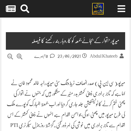
Skip
to
content
میرپور‘اتوار کے بجائےجمعہ کو کاروبار بند رکھنے کا فیصلہ
23/06/2021
Abdul Khateeb
0 تبصرے
میرپور(سی این پی) صدر انصاف ٹریڈ ونگ سٹی میرپورراجہ خالد محمود خان نے
کہاہے کہ تاجر برادری ڈپٹی کمشنر بدر منیر کے مشکور ہیں کہ جنہوں نے اتوار کی
چھٹی ختم کرنے کا نوٹیفکیشن جلد جاری کر دیا اور اب جمعتہ المبارک کو پورے ملک
کی طرح میرپور میں چھٹی ہو گی جو احسن اقدام ہے انہوں نے ڈپٹی کمشنر کے اس
اقدام سے تاجر برادری میں خوشی کی لہر ڈور گئی۔گزشتہ روز جنرل سیکرٹری PTI