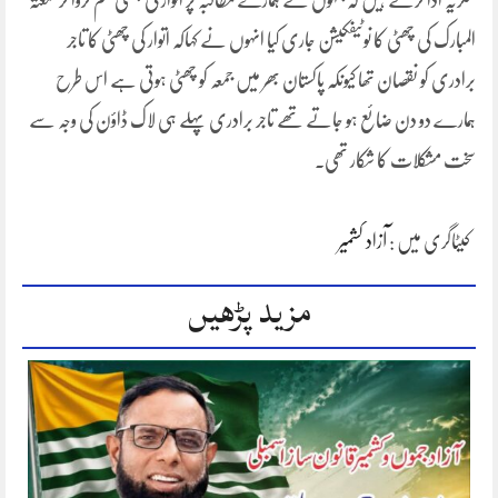
شکریہ ادا کرتے ہیں کہ جنہوں نے ہمارے مطالبہ پر اتوار کی چھٹی ختم کروا کر جمعتہ
المبارک کی چھٹی کا نوٹیفکیشن جاری کیا انہوں نے کہاکہ اتوار کی چھٹی کا تاجر
برادری کو نقصان تھا کیونکہ پاکستان بھر میں جمعہ کو چھٹی ہوتی ہے اس طرح
ہمارے دو دن ضائع ہو جاتے تھے تاجر برادری پہلے ہی لاک ڈاؤن کی وجہ سے
سخت مشکلات کا شکار تھی۔
کیٹاگری میں :
آزاد کشمیر
مزید پڑھیں