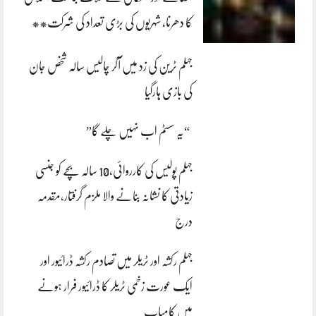
کا دھرنا، شہریوں کی بڑی تعداد کی شرکت**
جہلم ٹرین کی زد میں آکر چالیس سالہ شخص جان
کی بازی ہارگیا
“یہ سسٹم اب نہیں چلے گا”
جہلم پولیس کی کارروائی،10 سالہ بچے کو جنسی
زیادتی کا نشانہ بنانے والا ملزم گرفتار،مقدمہ
درج
جہلم رکشہ اور ٹریلر میں تصادم رکشہ ڈرائیور اور
ایک عورت زخمی ٹریلر کا ڈرائیور فرار ہونے
میں کامیاب