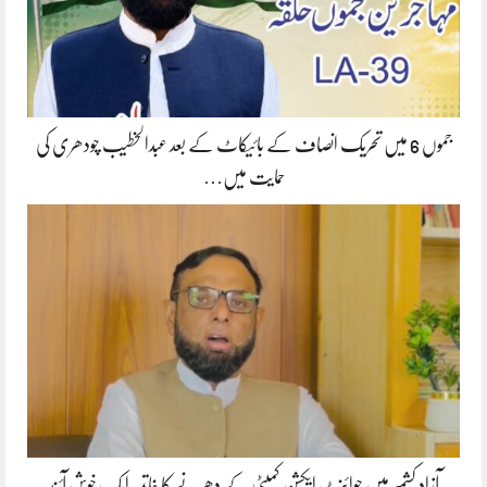
جموں 6 میں تحریک انصاف کے بائیکاٹ کے بعد عبدالخطیب چودھری کی
حمایت میں…
آزاد کشمیر میں جوائنٹ ایکشن کمیٹی کے دھرنے کا خاتمہ ایک خوش آئند