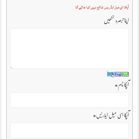
آپکا ای میل ایڈریس شائع نہیں کیا جائے گا
اپنا تبصرہ لکھیں
آپکا نام
*
آپکا ای میل ایڈریس
*