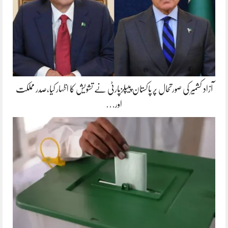
آزاد کشمیر کی صورتحال پر پاکستان پیپلزپارٹی نے تشویش کا اظہار کیا،صدر مملکت
اور…