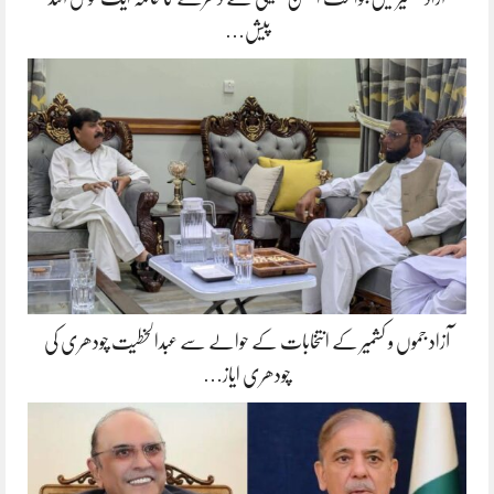
پیش…
آزاد جموں و کشمیر کے انتخابات کے حوالے سے عبدالخطیت چودھری کی
چودھری ایاز…