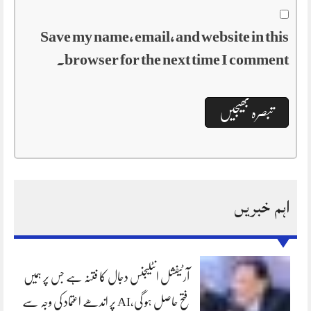
Save my name, email, and website in this
browser for the next time I comment.
اہم خبریں
آرٹیفشل انٹلیجنس دجال کا فتنہ ہے جس پر ہمیں
فتح حاصل ہو گی،AI پر اندھے اعتماد کی وجہ سے