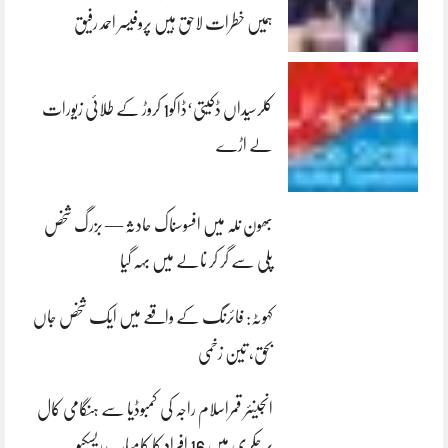
ہمیں خطرات لاحق ہیں پروفیسر احمد رفیق
کلرسیداں ڈکیتی‘ڈاکو1 کروڑ کے طلائی زیورات
لے اڑے
بھون نلہ میں افسوسناک حادثہ — بزرگ شخص
پلی سے گر کر نالے میں بہہ گیا
کہوٹہ: فائرنگ کے واقعے میں ایک شخص جاں
بحق، تین زخمی
انجینئر قمراسلام راجہ کی کمبوڈیا سے ہنگامی کال
پر چکری میں 16 افراد کا کامیاب ریسکیو