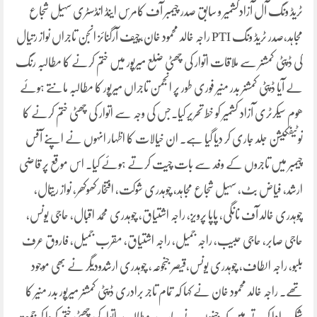
ٹریڈ ونگ آل آزادکشمیر و سابق صدر چیمبر آف کامرس اینڈ انڈسٹری سہیل شجاع
مجاہد،صدر ٹریڈ ونگ PTI راجہ خالد محمود خان،چیف آرگنائز انجن تاجراں نواز رتیال
کی ڈپٹی کمشنر سے ملاقات اتوار کی چھٹی ضلع میرپور میں ختم کرنے کا مطالبہ رنگ
لے آیا ڈپٹی کمشنر بدر منیر فوری طور پر انجمن تاجراں میرپور کا مطالبہ مانتے ہوئے
ھوم سیکرٹری آزاد کشمیر کو خط تحریر کیا۔جس کی وجہ سے اتوار کی چھٹی ختم کرنے کا
نوٹیفکیشن جلد جاری کر دیا گیا ہے۔ ان خیالات کا اظہار انہوں نے اپنے آفس
چیمبر میں تاجروں کے وفد سے بات چیت کرتے ہوئے کیا۔ اس موقع پر قاضی
ارشد، فیاض بٹ، سہیل شجاع مجاہد، چوہدری شوکت، افتخار کھوکھر، نواز ریتال،
چوہدری خالد آف نانگی، پاپا پرویز، راجہ اشتیاق، چوہدری محمد اقبال، حاجی یونس،
حاجی صابر، حاجی حبیب، راجہ جمیل، راجہ اشتیاق، مقرب جمیل، فاروق عرف
بلبو، راجہ الطاف، چوہدری یونس،قیصر جنجوعہ، چوہدری ارشدودیگر نے بھی موجود
تھے۔ راجہ خالد محمود خان نے کہا کہ تمام تاجر برادری ڈپٹی کمشنر میرپور بدر منیر کا