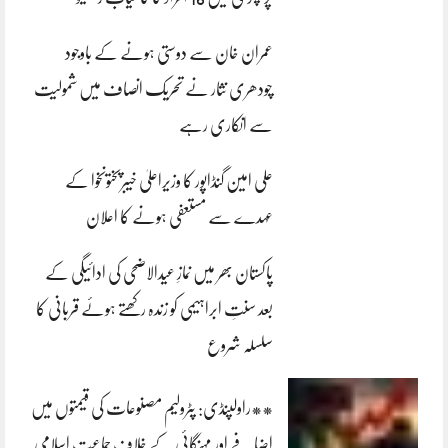
عمران خان سے دوستی ہونے کے باوجود
چودھری نثار نے تحریک انصاف میں شمولیت
سے انکاری رہے
علی امین گنڈاپور کا وزیراعلیٰ خیبرپختونخوا کے
عہدے سے مستعفی ہونے کا اعلان
پاکستان بھر میں نمازِ عیدالاضحی کی ادائیگی کے
بعد سنتِ ابراہیمی کو زندہ رکھتے ہوئے قربانی کا
سلسلہ شروع
**راولپنڈی: پٹرولیم مصنوعات کی قیمتوں میں
اضافے اور مہنگائی کے خلاف جماعت اسلامی