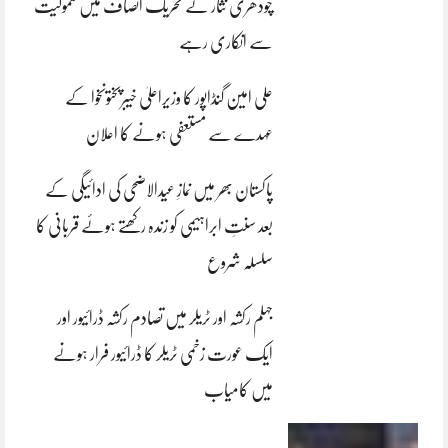
چودھری نثار نے تحریک انصاف میں شمولیت
سے انکاری رہے
علی امین گنڈاپور کا وزیراعلیٰ خیبرپختونخوا کے
عہدے سے مستعفی ہونے کا اعلان
پاکستان بھر میں نمازِ عیدالاضحی کی ادائیگی کے
بعد سنتِ ابراہیمی کو زندہ رکھتے ہوئے قربانی کا
سلسلہ شروع
جہلم رکشہ اور ٹریلر میں تصادم رکشہ ڈرائیور اور
ایک عورت زخمی ٹریلر کا ڈرائیور فرار ہونے
میں کامیاب