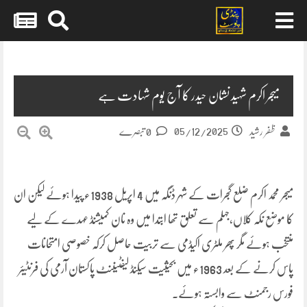
Skip
to
content
میجر اکرم شہید نشان حیدر کا آج یوم شہادت ہے
05/12/2025
ظفر رشید
0 تبصرے
میجر محمد اکرم ضلع گجرات کے شہر ڈنگہ میں 4 اپریل 1938ء پیدا ہوئے لیکن ان
کا موضع نکہ کلاں،جہلم سے تعلق تھا ابتدا میں وہ نان کمیشنڈ عہدے کے لیے
منتخب ہوئے مگر پھر ملٹری اکیڈمی سے تربیت حاصل کرکہ خصوصی امتحانات
پاس کرنے کے بعد 1963ء میں بحیثیت سیکنڈ لیفٹیننٹ پاکستان آرمی کی فرنٹیئر
فورس رجمنٹ سے وابستہ ہوئے۔