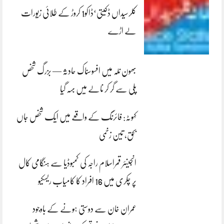
کلرسیداں ڈکیتی‘ڈاکو1 کروڑ کے طلائی زیورات
لے اڑے
بھون نلہ میں افسوسناک حادثہ — بزرگ شخص
پلی سے گر کر نالے میں بہہ گیا
کہوٹہ: فائرنگ کے واقعے میں ایک شخص جاں
بحق، تین زخمی
انجینئر قمراسلام راجہ کی کمبوڈیا سے ہنگامی کال
پر چکری میں 16 افراد کا کامیاب ریسکیو
عمران خان سے دوستی ہونے کے باوجود