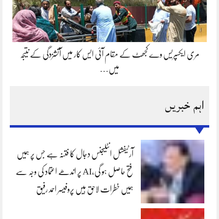
مری ایکسپریس وے کجھٹ کے مقام آئی ایس کار میں آتشزدگی کے نتیجہ
میں…
اہم خبریں
آرٹیفشل انٹلیجنس دجال کا فتنہ ہے جس پر ہمیں
فتح حاصل ہو گی،AI پر اندھے اعتماد کی وجہ سے
ہمیں خطرات لاحق ہیں پروفیسر احمد رفیق