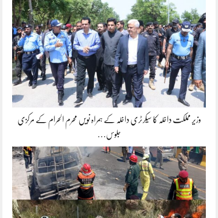
وزیر مملکت داخلہ کا سیکرٹری داخلہ کے ہمراہ نویں محرم الحرام کے مرکزی
جلوس…