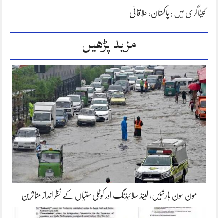
کیٹاگری میں :
پاکستان
،
علاقائی
مزید پڑھیں
مون سون بارشیں، لینڈ سلائیڈنگ اور کوٹلی ستیاں کے نظر انداز متاثرین