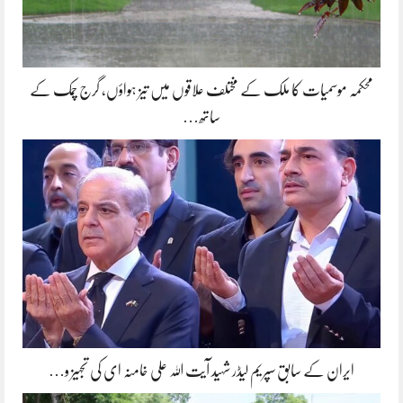
محکمہ موسمیات کا ملک کے مختلف علاقوں میں تیز ہواؤں، گرج چمک کے
ساتھ…
ایران کے سابق سپریم لیڈر شہید آیت اللہ علی خامنہ ای کی تجہیز و…