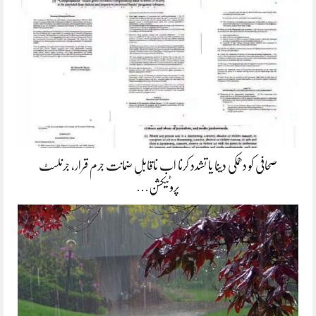
صحافی کو دھمکی دینا یا تشدد کرنا اب ناقابلِ ضمانت جرم قرار، جرنلسٹ
پروٹیکشن…