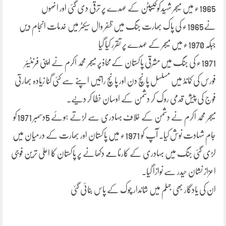
1965ء میں میجر شہیدکوکیپٹن کے عہدے پر ترقی دی گئی اور انھوں
نے1965ء کی پاک بھارت جنگ میں ظفر وال سیکٹر میں خدمات انجام دیں
جبکہ 1970ء میں میجر کے عہدے پر تقرر کیا گیا
1971ء کی جنگ میں مشرقی پاکستان کےمحاذپر میجر محمد اکرم نے اپنی فرنٹیئر
فورس کی کمانڈ میں مسلسل پانچ دن اور پانچ راتیں اپنے سے کئی گنا زیادہ بھارتی
فوج کی پیش قدمی روک کر دشمن کے اوسان خطا کر دیے۔
میجر محمد اکرم نے دشمن کے خلاف بہادری سے لڑتے ہوئے 5دسمبر 1971کو
جام شہادت نوش کیا۔ آپ کو 1971ء میں پاکستان اور بھارت کے درمیان میں
لڑی گئی جنگ میں بہادری کے کارنامے دکھانے پر پاکستان کا اعلیٰ ترین فوجی
اعزاز نشان حیدر سے نوازا گیا۔
ان کی یادگار بھی جہلم میں شاندار چوک کے پاس بنائی گئی