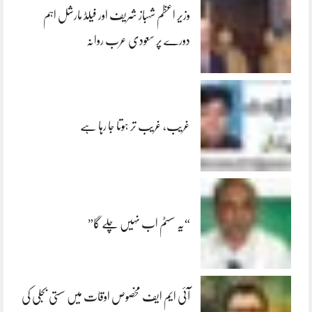
وزیر اعظم شہباز شریف اور فیلڈ مارشل اہم
دورے پر سعودی عرب روانہ
غریب، غریب تر ہوتا جا رہا ہے
“یہ سسٹم اب نہیں چلے گا”
آئی ایم ایف مخصوص اوقات میں سستی بجلی کی