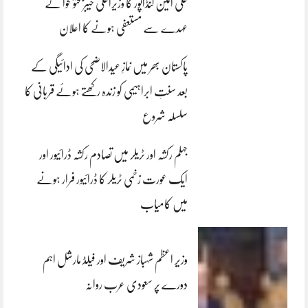
علی امین گنڈاپور کا وزیراعلیٰ خیبرپختونخوا کے
عہدے سے مستعفی ہونے کا اعلان
پاکستان بھر میں نمازِ عیدالاضحی کی ادائیگی کے
بعد سنتِ ابراہیمی کو زندہ رکھتے ہوئے قربانی کا
سلسلہ شروع
جہلم رکشہ اور ٹریلر میں تصادم رکشہ ڈرائیور اور
ایک عورت زخمی ٹریلر کا ڈرائیور فرار ہونے
میں کامیاب
وزیر اعظم شہباز شریف اور فیلڈ مارشل اہم
دورے پر سعودی عرب روانہ