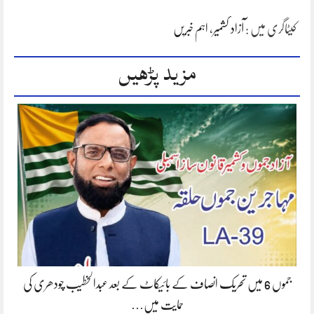
کیٹاگری میں :
آزاد کشمیر
،
اہم خبریں
مزید پڑھیں
جموں 6 میں تحریک انصاف کے بائیکاٹ کے بعد عبدالخطیب چودھری کی
حمایت میں…