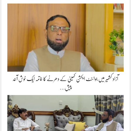
آزاد کشمیر میں جوائنٹ ایکشن کمیٹی کے دھرنے کا خاتمہ ایک خوش آئند
پیش…