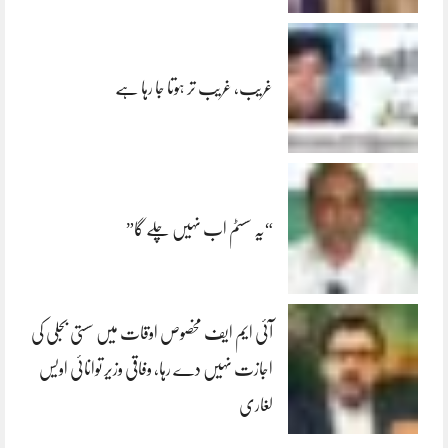
غریب، غریب تر ہوتا جا رہا ہے
“یہ سسٹم اب نہیں چلے گا”
آئی ایم ایف مخصوص اوقات میں سستی بجلی کی
اجازت نہیں دے رہا، وفاقی وزیر توانائی اویس
لغاری