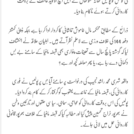
کی کوشش کو پولیس تھانہ تھوتھال کے ایس ایچ او نوید عاطف نے بروقت
کارروائی کرتے ہوئے ناکام بنا دیا۔
ذرائع کے مطابق محکمہ مال خاموش تماشائی کا کردار ادا کر رہا ہے جبکہ ڈپٹی کمشنر
دفعہ 144 کی خلاف ورزی سے لاعلم نظر آتے ہیں۔ اہلیان علاقہ نے انکشاف
کیا کہ گزشتہ پانچ سال سے تعینات پٹواری بھی قبضہ مافیا کے سامنے بے بس
دکھائی دے رہا ہے، یا پھر معاملہ کچھ اور ہے؟
واقعہ شہری محمد راشد نجیب کی درخواست پر سامنے آیا جس پر پولیس نے فوری
کارروائی کی، قبضہ مافیا کے نمائندے یعقوب کو گرفتار کر کے کام بند کروا دیا۔
پولیس کی اس بروقت کارروائی کو عوامی، سماجی، سیاسی حلقوں اور تارکین وطن
نے بھرپور خراج تحسین پیش کیا اور مطالبہ کیا کہ قبضہ مافیا کے خلاف بھرپور قانونی
کارروائی عمل میں لائی جائے۔