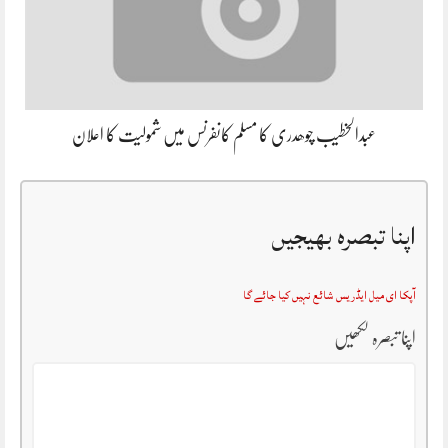
عبدالخطیب چوھدری کا مسلم کانفرنس میں شمولیت کا اعلان
اپنا تبصرہ بھیجیں
آپکا ای میل ایڈریس شائع نہیں کیا جائے گا
اپنا تبصرہ لکھیں