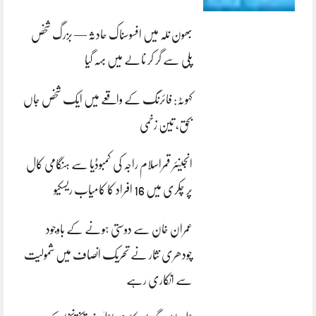
بھون نلہ میں افسوسناک حادثہ — بزرگ شخص
پلی سے گر کر نالے میں بہہ گیا
کہوٹہ: فائرنگ کے واقعے میں ایک شخص جاں
بحق، تین زخمی
انجینئر قمراسلام راجہ کی کمبوڈیا سے ہنگامی کال
پر چکری میں 16 افراد کا کامیاب ریسکیو
عمران خان سے دوستی ہونے کے باوجود
چودھری نثار نے تحریک انصاف میں شمولیت
سے انکاری رہے