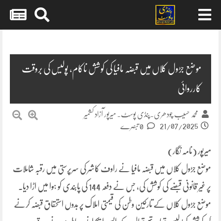
Skip
to
content
موضع جڑول کلاں میں قبضہ مافیا کی کوشش ناکام، پولیس کی بروقت
کارروائی
محمد حسیب چودھری۔پنڈی پوسٹ۔ میرپور آزاد کشمیر
21/07/2025
0 تبصرے
میرپور (نامہ نگار)
موضع جڑول کلاں میں قبضہ مافیا نے راوف کاشر کی سرپرستی میں رقبہ شاملات
پر غیر قانونی قبضے کی کوشش کی، جس نے دفعہ 144 کی پابندی کو ہوا میں اڑا دیا۔
موضع جڑول کلاں کے تارکین وطن کی قیمتی املاک پر بدوں استحقاق قبضہ کرنے