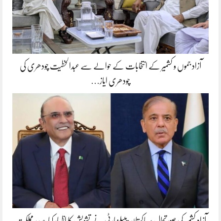
آزاد جموں و کشمیر کے انتخابات کے حوالے سے عبدالخطیت چودھری کی
چودھری ایاز…
آزاد کشمیر کی صورتحال پر پاکستان پیپلزپارٹی نے تشویش کا اظہار کیا،صدر مملکت