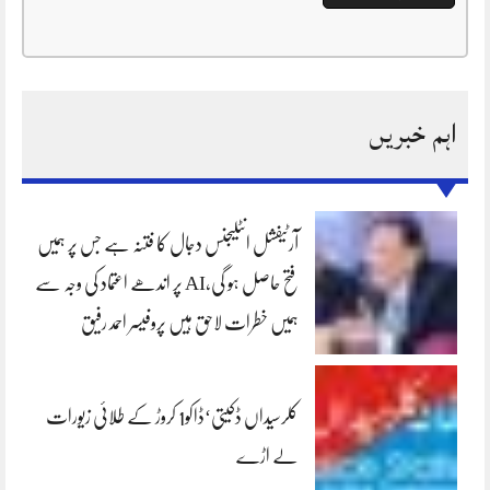
اہم خبریں
آرٹیفشل انٹلیجنس دجال کا فتنہ ہے جس پر ہمیں
فتح حاصل ہو گی،AI پر اندھے اعتماد کی وجہ سے
ہمیں خطرات لاحق ہیں پروفیسر احمد رفیق
کلرسیداں ڈکیتی‘ڈاکو1 کروڑ کے طلائی زیورات
لے اڑے