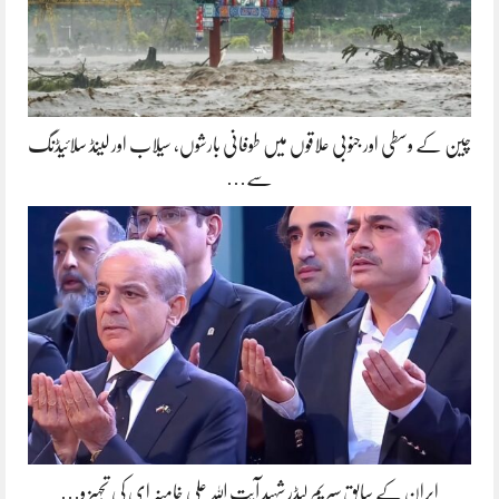
چین کے وسطی اور جنوبی علاقوں میں طوفانی بارشوں، سیلاب اور لینڈ سلائیڈنگ
سے…
ایران کے سابق سپریم لیڈر شہید آیت اللہ علی خامنہ ای کی تجہیز و…