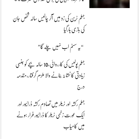
جہلم ٹرین کی زد میں آکر چالیس سالہ شخص جان
کی بازی ہارگیا
“یہ سسٹم اب نہیں چلے گا”
جہلم پولیس کی کارروائی،10 سالہ بچے کو جنسی
زیادتی کا نشانہ بنانے والا ملزم گرفتار،مقدمہ
درج
جہلم رکشہ اور ٹریلر میں تصادم رکشہ ڈرائیور اور
ایک عورت زخمی ٹریلر کا ڈرائیور فرار ہونے
میں کامیاب