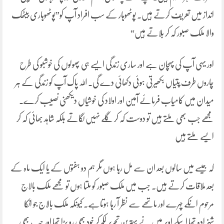
انداز میں تعریف کرتے ہیں۔ پوٹھوہار کے سب افراد آپ کو”پوٹھوہاری بیٹھک
والا ملک صبور کہ کر بلاتے ہیں“
اور یہی آپ کی پہچان ہے اور ساری زندگی ایسے ہی پھولوں کی خوشبو کی طرح
چاروں طرف پتیاں بکھیرتی ہوئی دکھائی دے گی۔ اللہ پاک آپ کو زندگی کے ہر
میدان میں کامیاب فرمائے آمین اور اولاد کی خوشیاں دیکھنی نصیب کرے۔
مجھے جب بھی ملتے ہیں تو دوست کہ کر گلے نہیں لگاتے بلکہ شاہد بھائی کہ کر
ایسے ملتے ہیں
کہ جیسے میں سالوں بعد ان سے مل رہا ہوں مگر ہم دو ہفتوں کے یا ایک ماہ کے
بعد ملاقات کرتے ہیں۔ جب میں ملک صبور کو ملتا ہوں تو مجھے ملک بالاج
مرحوم انکے چہرے اور ماتھے سے نظر آ رہا ہوتاہے۔ کیونکہ ملک بالاج جو انکا
شہزادہ تھا اسکے اوپر میں نے بہترین تحریر لکھ کر خود بھی رو پڑا تھا اور جب بھی