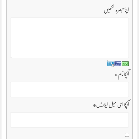
اپنا تبصرہ لکھیں
آپکا نام
*
آپکا ای میل ایڈریس
*