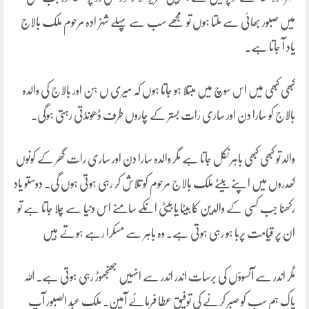
میں صبور بھائی سے ملتا ہوں تو مجھے سب سے پہلے شہزادہ مرحوم ملک بالاج
یاد آ جاتا ہے۔
کبھی کبھی میں اس سوچ میں مبتلا ہو جاتا ہوں کہ میری ں ہن اور بالاج کی والدہ
بالاج کو سارا دن اور ساری رات بستر کے چاروں طرف ڈھونڈتی رہتی ہوگی۔
والد تو کبھی کبھی باہر نکل جاتا ہے مگر والدہ سارا دن اور ساری رات گھر کے کونوں
کھدروں میں اپنے بیٹے ملک بالاج مرحوم کو تلاش کر رہی ہوتی ہوں گی۔ دوستو یاد
رکھنا جب کسی کے والدین کا بیٹا یا بیٹی انکے سامنے اس دنیا سے چلا جاتا ہے تو
ان پر قیامت پربا ہو رہی ہوتی ہے۔ وہ باہر سے مسکرا رہے ہوتے ہیں
مگر اندر سے آنسوؤں کی برسات اندر اندر سے انہیں جھنجھوڑ رہی ہوتی ہے۔ اللہ
پاک ہم سب کو صبر کرنے کی توفیق عطا فرمائے آمین۔ ملک عبد الصبور آپ