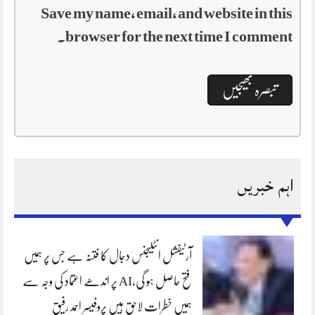
Save my name, email, and website in this
browser for the next time I comment.
اہم خبریں
آرٹیفشل انٹلیجنس دجال کا فتنہ ہے جس پر ہمیں
فتح حاصل ہو گی،AI پر اندھے اعتماد کی وجہ سے
ہمیں خطرات لاحق ہیں پروفیسر احمد رفیق