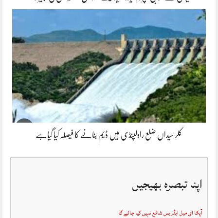
کلر سیداں ضلع راولپنڈی میں ڈیم بنانے کا فیصلہ کیا گیاہے
اپنا تبصرہ بھیجیں
آپکا ای میل ایڈریس شائع نہیں کیا جائے گا