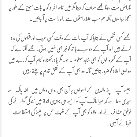
ناراض مت ہونا مجھے معاف کر دینا مگر میں تمام افراد کو یہ بات سبق کے طور پر
سمجھا رہا ہوں تاکہ ہم سب غلط راستوں سے راہ راست پر آ جائیں۔
مجھے کسی شخص نے بتایا کہ آپ رات کے وقت کسی غریب اور یتیموں کی مدد
کرتے ہیں اور آپ کے دوسرے ہاتھ کو خبر بھی نہیں ہوتی۔ مجھے لگتا ہے کہ
آپ کے گھر والوں کو بھی شاہد معلوم نہ ہو۔ مگر یاد رکھنا جو کام آپ کررہے ہیں
وہ اپنی اولاد کو ضرور بتائیں تاکہ وہ بھی آپ کے نقش قدم پر چلتے رہیں
جیسے آپ اپنے والدین کے اصولوں پر آج بھی رواں دواں ہیں۔ اللہ پاک سے
میری دعا ہے کہ میرا مالک آپ کو ایسے ہی بہترین انداز میں زندگی گزارنے کی
توفیق عطا فرمائے اور اولاد کو بھی آپ کے مثبت عمل پر چلنے کی استطاعت
فرمائے آمین۔