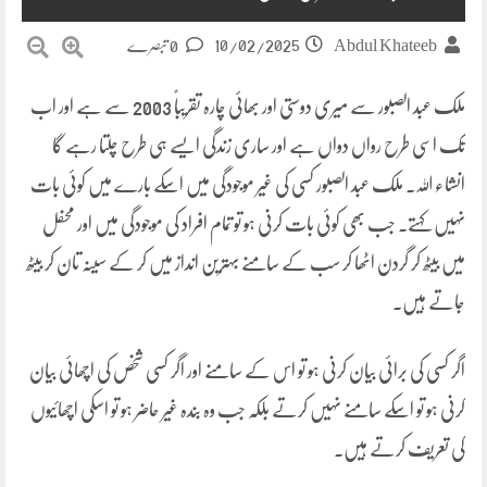
10/02/2025
Abdul Khateeb
0 تبصرے
ملک عبد الصبور سے میری دوستی اور بھائی چارہ تقریباً 2003 سے ہے اور اب
تک اسی طرح رواں دواں ہے اور ساری زندگی ایسے ہی طرح چلتا رہے گا
انشاء اللہ۔ ملک عبد الصبور کسی کی غیر موجودگی میں اسکے بارے میں کوئی بات
نہیں کہتے۔ جب بھی کوئی بات کرنی ہو تو تمام افراد کی موجودگی میں اور محفل
میں بیٹھ کر گردن اٹھا کر سب کے سامنے بہترین انداز میں کر کے سینہ تان کر بیٹھ
جاتے ہیں۔
اگر کسی کی برائی بیان کرنی ہو تو اس کے سامنے اور اگر کسی شخص کی اچھائی بیان
کرنی ہو تو اسکے سامنے نہیں کرتے بلکہ جب وہ بندہ غیر حاضر ہو تو اسکی اچھائیوں
کی تعریف کرتے ہیں۔