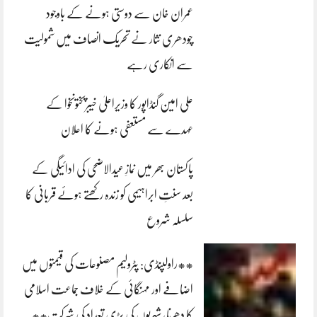
عمران خان سے دوستی ہونے کے باوجود
چودھری نثار نے تحریک انصاف میں شمولیت
سے انکاری رہے
علی امین گنڈاپور کا وزیراعلیٰ خیبرپختونخوا کے
عہدے سے مستعفی ہونے کا اعلان
پاکستان بھر میں نمازِ عیدالاضحی کی ادائیگی کے
بعد سنتِ ابراہیمی کو زندہ رکھتے ہوئے قربانی کا
سلسلہ شروع
**راولپنڈی: پٹرولیم مصنوعات کی قیمتوں میں
اضافے اور مہنگائی کے خلاف جماعت اسلامی
کا دھرنا، شہریوں کی بڑی تعداد کی شرکت**