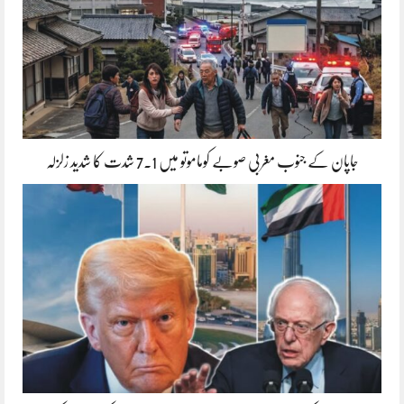
جاپان کے جنوب مغربی صوبے کوماموتو میں 7.1 شدت کا شدید زلزلہ