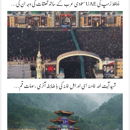
ڈونلڈ ٹرمپ کی UAE سعودی عر ب کے ساتھ تعلقات کی وجہ ان کی…
شہید آیت اللہ خامنہ ای اور اہل خانہ کی با ضابطہ آخری رسومات قم…