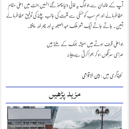
آپ کے خاندان سے جو لوگ یہ فانی دنیا چھوڑ گئے انہیں جنت میں اعلیٰ مقام
عطا فرمائے اور ہم سب کو منفی سے مثبت کی جانب چلنے کی توفیق عطا فرمائے
آمین۔ جاتے جاتے ایک شعر ملک عبد الصبور پر اور پھر اللہ حافظ۔
جو اعلیٰ ظرف ہوتے ہیں ہمیشہ جھک کے ملتے ہیں
صراحی سرنگوں ہو کر بھرا کرتی ہے پیمانہ
کیٹاگری میں :
بین الاقوامی
مزید پڑھیں