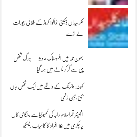
کلرسیداں ڈکیتی‘ڈاکو1 کروڑ کے طلائی زیورات
لے اڑے
بھون نلہ میں افسوسناک حادثہ — بزرگ شخص
پلی سے گر کر نالے میں بہہ گیا
کہوٹہ: فائرنگ کے واقعے میں ایک شخص جاں
بحق، تین زخمی
انجینئر قمراسلام راجہ کی کمبوڈیا سے ہنگامی کال
پر چکری میں 16 افراد کا کامیاب ریسکیو