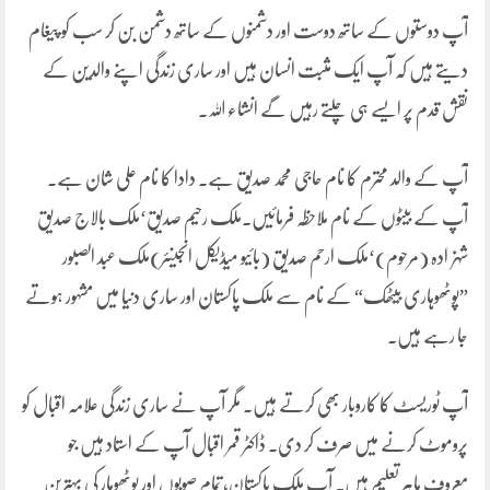
آپ دوستوں کے ساتھ دوست اور دشمنوں کے ساتھ دشمن بن کر سب کو پیغام
دیتے ہیں کہ آپ ایک مثبت انسان ہیں اور ساری زندگی اپنے والدین کے
نقش قدم پر ایسے ہی چلتے رہیں گے انشاء اللہ۔
آپ کے والد محترم کا نام حاجی محمد صدیق ہے۔ دادا کا نام علی شان ہے۔
آپ کے بیٹوں کے نام ملاحظہ فرمائیں۔ملک رحیم صدیق‘ملک بالاج صدیق
شہزادہ (مرحوم)‘ملک ارحم صدیق (بائیو میڈیکل انجینئر)ملک عبد الصبور
”پوٹھوہاری بیٹھک“ کے نام سے ملک پاکستان اور ساری دنیا میں مشہور ہوتے
جا رہے ہیں۔
آپ ٹوریسٹ کا کاروبار بھی کرتے ہیں۔ مگر آپ نے ساری زندگی علامہ اقبال کو
پروموٹ کرنے میں صرف کر دی۔ ڈاکٹر قمر اقبال آپ کے استاد ہیں جو
معروف ماہر تعلیم ہیں۔ آپ ملک پاکستان، تمام صوبوں اور پوٹھوہار کی بہترین