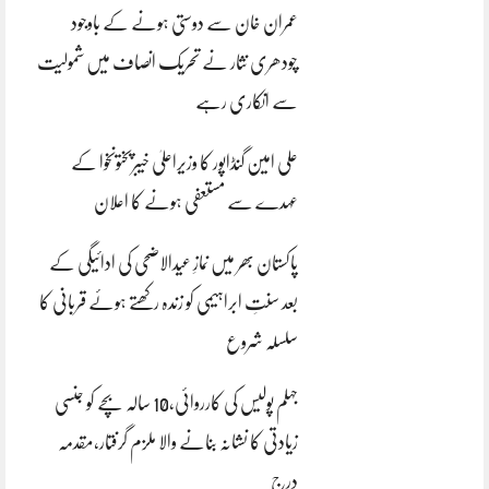
عمران خان سے دوستی ہونے کے باوجود
چودھری نثار نے تحریک انصاف میں شمولیت
سے انکاری رہے
علی امین گنڈاپور کا وزیراعلیٰ خیبرپختونخوا کے
عہدے سے مستعفی ہونے کا اعلان
پاکستان بھر میں نمازِ عیدالاضحی کی ادائیگی کے
بعد سنتِ ابراہیمی کو زندہ رکھتے ہوئے قربانی کا
سلسلہ شروع
جہلم پولیس کی کارروائی،10 سالہ بچے کو جنسی
زیادتی کا نشانہ بنانے والا ملزم گرفتار،مقدمہ
درج