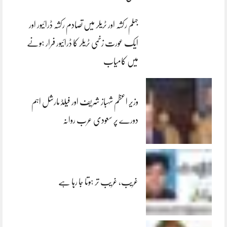
جہلم رکشہ اور ٹریلر میں تصادم رکشہ ڈرائیور اور
ایک عورت زخمی ٹریلر کا ڈرائیور فرار ہونے
میں کامیاب
وزیر اعظم شہباز شریف اور فیلڈ مارشل اہم
دورے پر سعودی عرب روانہ
غریب، غریب تر ہوتا جا رہا ہے