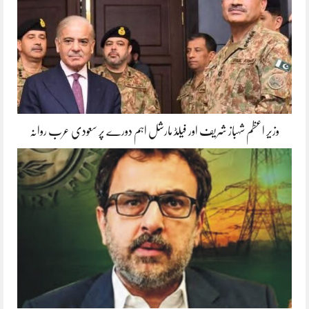
وزیر اعظم شہباز شریف اور فیلڈ مارشل اہم دورے پر سعودی عرب روانہ