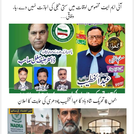
آئی ایم ایف مخصوص اوقات میں سستی بجلی کی اجازت نہیں دے رہا،
وفاقی…
جموں 6 تحریک شاد باد کا عبدالخطیب چودھری کی حمایت کا اعلان