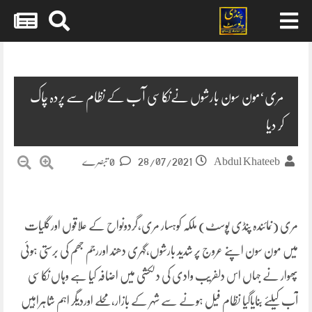
Skip
to
content
مری‘مون سون بارشوں نےنکاسی آب کے نظام سے پردہ چاک
کر دیا
28/07/2021
Abdul Khateeb
0 تبصرے
مری (نمائندہ پنڈی پوسٹ) ملکہ کوہسار مری،گردونواح کے علاقوں اورگلیات
میں مون سون اپنے عروج پر شدید بارشوں،گہری دھند اوررجم جھم کی برستی ہوئی
پھوار نے جہاں اس دلفریب وادی کی دلکشی میں اضافہ کیا ہے وہاں نکاسی
آب کیلئے بنایاگیا نظام فیل ہونے سے شہر کے بازار،محلے اوردیگر اہم شاہراہیں