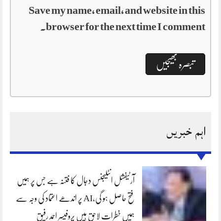
Save my name, email, and website in this
browser for the next time I comment.
اہم خبریں
آرٹیفشل انٹلیجنس دجال کا فتنہ ہے جس پر ہمیں
فتح حاصل ہو گی،AI پر اندھے اعتماد کی وجہ سے
ہمیں خطرات لاحق ہیں پروفیسر احمد رفیق