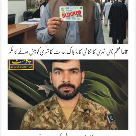
قائداعظم نامی شہری کا شناختی کارڈ بلاک،عدالت کا شہری کو پیش ہونے کا حکم