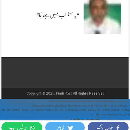
“یہ سسٹم اب نہیں چلے گا”
Copyright © 2021, Pindi Post All Rights Reserved.
// Show Author Image with Author Name in UrduPaper Theme function
urdu_paper_author_image_with_name($content) { if (is_single()) { $author_id =
get_the_author_meta('ID'); $author_name = get_the_author(); $author_avatar = get_avatar($author_id, 48);
// 48px size image $author_html = '
' . $author_name . '
' . $author_avatar . '
فیس بک
ٹویٹر
واٹس ایپ
'; return $author_html . $content; } return $content; } add_filter('the_content',