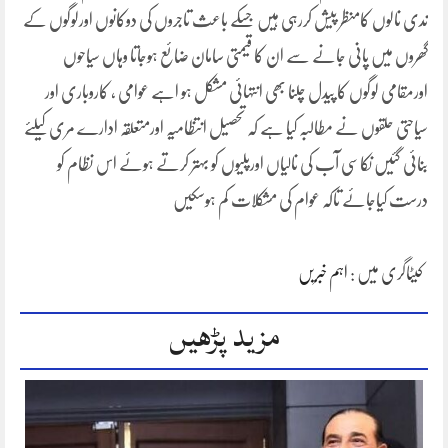
ندی نالوں کامنظر پیش کررہی ہیں جسکے باعث تاجروں کی دوکانوں اورلوگوں کے
گھروں میں پانی جانے سے ان کا قیمتی سامان ضائع ہوجاتا وہاں سیاحوں
اورمقامی لوگوں کا پیدل چلنا بھی انتہائی مشکل ہو اہے عوامی ، کاروباری اور
سیاحتی حلقوں نے مطالبہ کیا ہے کہ تحصیل انتظامیہ اورمتعلقہ ادارے مری کیلئے
بنائی گئیں نکاسی آب کی نالیاں اورپلیوں کو بہتر کرتے ہوئے اس نظام کو
درست کیاجائے تاکہ عوام کی مشکلات کم ہوسکیں
کیٹاگری میں :
اہم خبریں
مزید پڑھیں