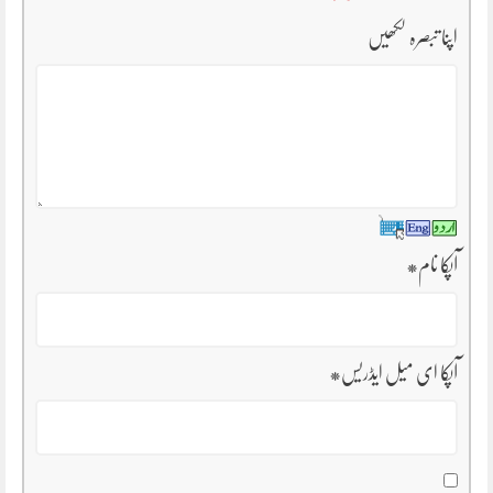
اپنا تبصرہ لکھیں
آپکا نام
*
آپکا ای میل ایڈریس
*