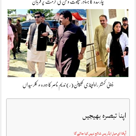
چارسدہ کا بہادر سپوت وطن کی حرمت پر قربان
ڈپٹی کمشنر راولپنڈی کیپٹن(ر) ندیم ناصر کا دورہء کلرسیداں
اپنا تبصرہ بھیجیں
آپکا ای میل ایڈریس شائع نہیں کیا جائے گا