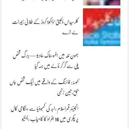
کلرسیداں ڈکیتی‘ڈاکو1 کروڑ کے طلائی زیورات
لے اڑے
بھون نلہ میں افسوسناک حادثہ — بزرگ شخص
پلی سے گر کر نالے میں بہہ گیا
کہوٹہ: فائرنگ کے واقعے میں ایک شخص جاں
بحق، تین زخمی
انجینئر قمراسلام راجہ کی کمبوڈیا سے ہنگامی کال
پر چکری میں 16 افراد کا کامیاب ریسکیو