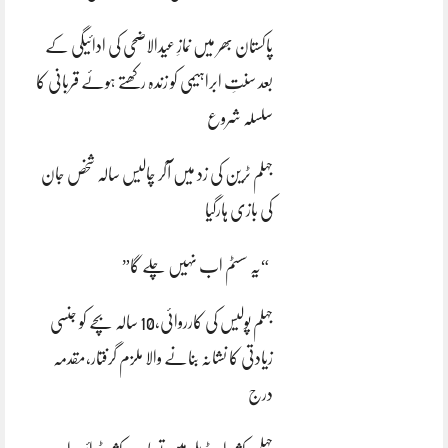
پاکستان بھر میں نمازِ عیدالاضحی کی ادائیگی کے
بعد سنتِ ابراہیمی کو زندہ رکھتے ہوئے قربانی کا
سلسلہ شروع
جہلم ٹرین کی زد میں آکر چالیس سالہ شخص جان
کی بازی ہارگیا
“یہ سسٹم اب نہیں چلے گا”
جہلم پولیس کی کارروائی،10 سالہ بچے کو جنسی
زیادتی کا نشانہ بنانے والا ملزم گرفتار،مقدمہ
درج