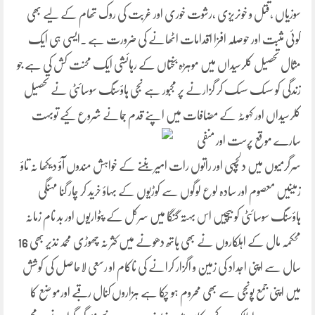
سوزیاں ،قتل و خونریزی ،رشوت خوری اور غربت کی روک تھام کے لیے بھی
کوئی مثبت اور حوصلہ افزا اقدامات اٹھانے کی ضرورت ہے ۔ایسی ہی ایک
مثال تحصیل کلرسیداں میں موہڑہ بختاں کے رہائشی ایک محنت کش کی ہے جو
زندگی کو سسک سسک کر گزارنے پر مجبور ہے نجی ہاؤسنگ سوسائٹی نے تحصیل
کلرسیداں اور کہوٹہ کے مضافات میں اپنے قدم جمانے شروع کیے توبہت
سارے موقع پرست اور منفی
سرگرمیوں میں دلچسپی اور راتوں رات امیر بننے کے خواہش مندوں آؤ دیکھا نہ تاؤ
زمینیں معصوم اور سادہ لوع لوگوں سے کوڑیوں کے بہاؤ خرید کر چار گنا مہنگی
ہاؤسنگ سوسائٹی کو بیچیں اس بہتہ گنگا میں سرکل کے پٹواریوں اور بد نام زمانہ
محکمہ مال کے اہلکاروں نے بھی ہاتھ دھونے میں کثر نہ چھوڑی محمد نذیر بھی 16
سال سے اپنی اجداد کی زمین و اگزار کرانے کی ناکام او رسعی لاحاصل کی کوشش
میں اپنی جمع پونجی سے بھی محروم ہو چکا ہے ہزاروں کنال رقبے اورمو ضع کا