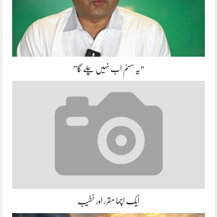
“یہ سسٹم اب نہیں چلے گا”
ایک اچھا مقرر اور خطیب