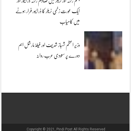
جہلم رکشہ اور ٹریلر میں تصادم رکشہ ڈرائیور اور
ایک عورت زخمی ٹریلر کا ڈرائیور فرار ہونے
میں کامیاب
وزیر اعظم شہباز شریف اور فیلڈ مارشل اہم
دورے پر سعودی عرب روانہ
Copyright © 2021, Pindi Post All Rights Reserved.