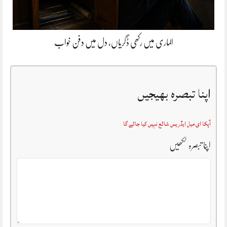
الماری میں رکھی ڈگریاں، دل میں دفن خواب
اپنا تبصرہ بھیجیں
آپکا ای میل ایڈریس شائع نہیں کیا جائے گا
اپنا تبصرہ لکھیں