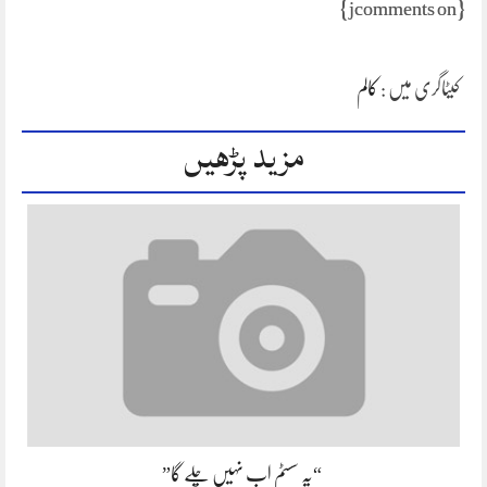
{jcomments on}
کیٹاگری میں :
کالم
مزید پڑھیں
“یہ سسٹم اب نہیں چلے گا”