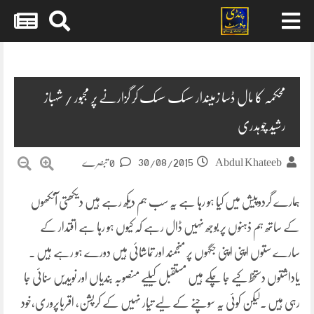
Skip
to
content
محکمہ کا مال ڈسا زمیندار سسک سسک کر گزارنے پر مجبور / شہباز
رشید چوہدری
30/08/2015
Abdul Khateeb
0 تبصرے
ہمارے گردوپیش میں کیا ہو رہا ہے یہ سب ہم دیکھ رہے ہیں دیکھتی آنکھوں
کے ساتھ ہم ذہنوں پر بوجھ نہیں ڈال رہے کہ کیوں ہو رہا ہے اقتدار کے
سارے ستوں اپنی اپنی جگہوں پر منجمند اور تماشائی ہیں دورے ہو رہے ہیں ۔
یاداشتوں دستخط کیے جا چکے ہیں مستقبل کیلیے منصوبہ بندیاں اور نویدیں سنائی جا
رہی ہیں ۔لیکن کوئی یہ سوچنے کے لیے تیار نہیں کے کرپشن، اقرباپروری،خود