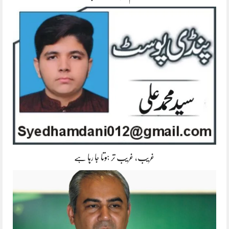
غریب، غریب تر ہوتا جا رہا ہے