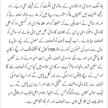
ہاؤ سنگ سوسائٹی اور ڈیلروں کے ساتھ ملی بھگت کر کے قبضے بھی دیے ۔اور
مجھے ملکیت میں غلطیاں بتا کر مشورے دیتے ہیں کہ ہمارے ساتھ معاملہ طے کر
لو ۔اور سائل نے استدعاکی ہے کہ متعلقہ گرداور حلقہ پٹواری اور تحصیل دار کو جعلی
کاروائی ،دھوکہ دہی پر ان کے خلاف کاروائی عمل میں لائی جائے اور سائل کو
انصاف دیا جائے ۔ اب ایک طرف تو انصاف کے حصول کے لیے سال ہا
سال سے دربدر کی ٹھوکریں کھانے والا 1785 کنال کا اکلوتامالک اور کچے مکان
کا رہائشی نذیر احمد ہے جبکہ دوسری طرف راتوں رات امیر ہونے والے محلوں
کے مکین قبضہ مافیا اور بااثر کرپٹ سرکاری عنا صرہیں کیا اس کو انصاف ملے گا
اور اس کے بچے فاقوں زدہ زندگی سے باہر نکل پائیں گے اور اپنے اجداد کی
طرف سے ملنے والی وراثت کے حقیقی وارث اور راجے بن پائیں گے ۔یہ
ایک سوالیہ نشان ہے جو گڈگورننس کے دعویدار خادم اعلیٰ پنجاب اور وفاقی وزیر
داخلہ چوہدری نثارعلی خان سے انصاف اور رحم کا متقاضی ہے۔