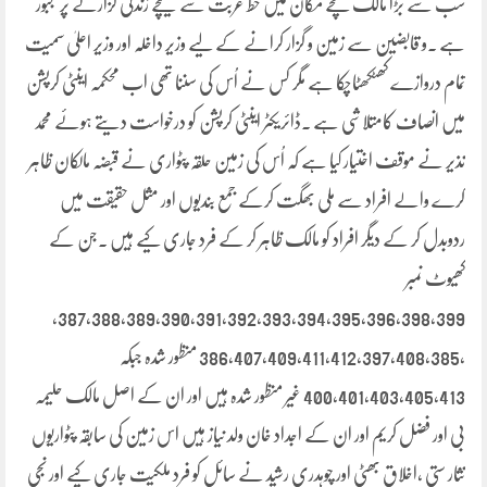
سب سے بڑا مالک کچے مکان میں خط غربت سے نیچے زندگی گزارنے پر مجبور
ہے ۔و قابضین سے زمین و گزار کرانے کے لیے وزیر داخلہ اور وزیر اعلیٰ سمیت
تمام دروازے کھٹکھٹاچکا ہے مگر کس نے اُس کی سننا تھی اب محکمہ اینٹی کرپشن
میں انصاف کامتلاشی ہے ۔ڈائریکٹر اینٹی کرپشن کو درخواست دیتے ہوئے محمد
نذیر نے موقف اختیار کیا ہے کہ اُس کی زمین حلقہ پٹواری نے قبضہ مالکان ظاہر
کرے والے افراد سے ملی بھگت کرکے جمع بندیوں اور مثل حقیقت میں
ردوبدل کر کے دیگر افراد کو مالک ظاہر کر کے فرد جاری کیے ہیں ۔جن کے
کھیوٹ نمبر
387,388,389,390,391,392,393,394,395,396,398,399,
,386,407,409,411,412,397,408,385 منظور شدہ جبکہ
400,401,403,405,413 غیر منظور شدہ ہیں اور ان کے اصل مالک حلیمہ
بی اور فضل کریم اور ان کے اجداد خان ولد نیاز ہیں اس زمین کی سابقہ پٹواریوں
نثار ستی ،اخلاق بھٹی اور چوہدری رشید نے سائل کو فرد ملکیت جاری کیے اور نجی