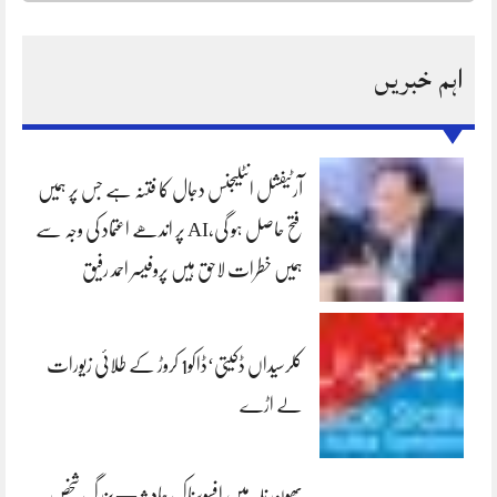
اہم خبریں
آرٹیفشل انٹلیجنس دجال کا فتنہ ہے جس پر ہمیں
فتح حاصل ہو گی،AI پر اندھے اعتماد کی وجہ سے
ہمیں خطرات لاحق ہیں پروفیسر احمد رفیق
کلرسیداں ڈکیتی‘ڈاکو1 کروڑ کے طلائی زیورات
لے اڑے
بھون نلہ میں افسوسناک حادثہ — بزرگ شخص