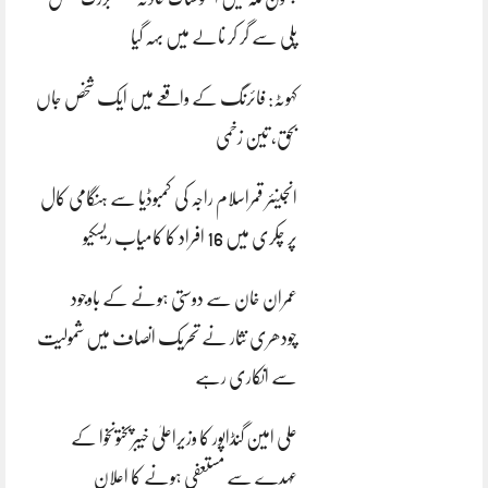
پلی سے گر کر نالے میں بہہ گیا
کہوٹہ: فائرنگ کے واقعے میں ایک شخص جاں
بحق، تین زخمی
انجینئر قمراسلام راجہ کی کمبوڈیا سے ہنگامی کال
پر چکری میں 16 افراد کا کامیاب ریسکیو
عمران خان سے دوستی ہونے کے باوجود
چودھری نثار نے تحریک انصاف میں شمولیت
سے انکاری رہے
علی امین گنڈاپور کا وزیراعلیٰ خیبرپختونخوا کے
عہدے سے مستعفی ہونے کا اعلان