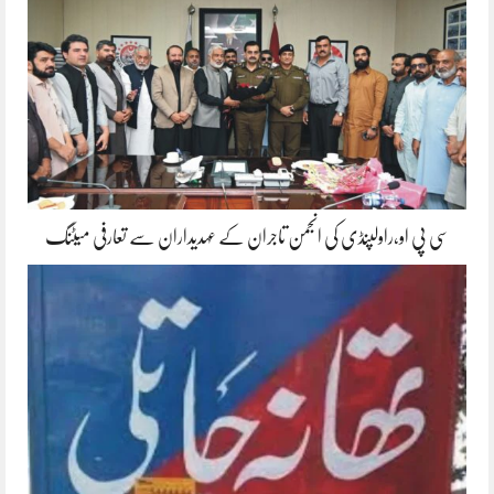
سی پی او،راولپنڈی کی انجمن تاجران کے عہدیداران سے تعارفی میٹنگ