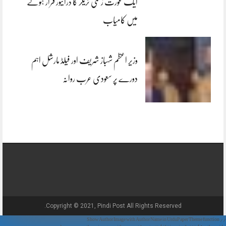
ایک عورت زخمی ٹریلر کا ڈرائیور فرار ہونے
میں کامیاب
وزیر اعظم شہباز شریف اور فیلڈ مارشل اہم
دورے پر سعودی عرب روانہ
Copyright © 2021, Pindi Post All Rights Reserved.
// Show Author Image with Author Name in UrduPaper Theme function