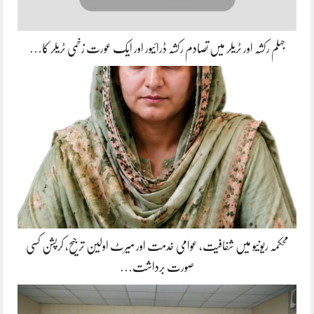
جہلم رکشہ اور ٹریلر میں تصادم رکشہ ڈرائیور اور ایک عورت زخمی ٹریلر کا…
محکمہ ریونیو میں شفافیت، عوامی خدمت اور میرٹ اولین ترجیح، کرپشن کسی
صورت برداشت…