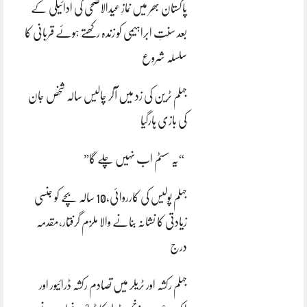
پاکستان بھر میں نمازِ عیدالاضحی کی ادائیگی کے
بعد سنتِ ابراہیمی کو زندہ رکھتے ہوئے قربانی کا
سلسلہ شروع
جہلم ٹرین کی زد میں آکر چالیس سالہ شخص جان
کی بازی ہارگیا
“یہ سسٹم اب نہیں چلے گا”
جہلم پولیس کی کارروائی،10 سالہ بچے کو جنسی
زیادتی کا نشانہ بنانے والا ملزم گرفتار،مقدمہ
درج
جہلم رکشہ اور ٹریلر میں تصادم رکشہ ڈرائیور اور