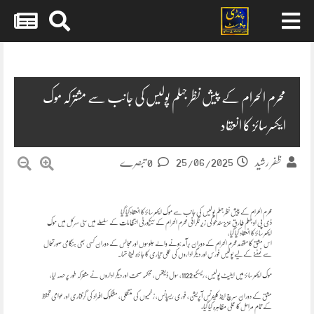
Skip
to
content
محرم الحرام کے پیش نظر جہلم پولیس کی جانب سے مشترکہ موک
ایکسرسائز کا انعقاد
25/06/2025
ظفر رشید
0 تبصرے
محرم الحرام کے پیش نظر جہلم پولیس کی جانب سے موک ایکسرسائز کا انعقادکیا گیا
ڈی پی او جہلم طارق عزیز سندھو کی زیر نگرانی محرم الحرام کے سیکیورٹی انتظامات کے سلسلے میں سٹی سرکل میں موک
ایکسرسائز کا انعقاد کیا گیا،
اس مشق کا مقصد محرم الحرام کے دوران برآمد ہونے والے جلوسوں اور مجالس کے دوران کسی بھی ہنگامی صورتحال
سے نمٹنے کے لیے پولیس فورس اور دیگر اداروں کی عملی تیاری کا جائزہ لینا تھا۔
موک ایکسرسائز میں ایلیٹ پولیس، ریسکیو 1122، سول ڈیفنس، محکمہ صحت اور دیگر اداروں نے مشترکہ طور پر حصہ لیا،
مشق کے دوران سرچ اینڈ کلیئرنس آپریشن، فوری ریسپانس، زخمیوں کی منتقلی، مشکوک افراد کی گرفتاری اور عوامی تحفظ
کے تمام مراحل کا عملی مظاہرہ کیا گیا،