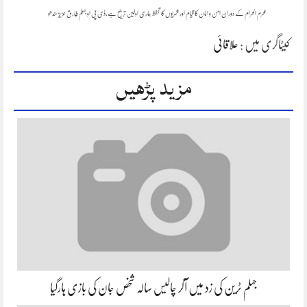
محرم الحرام کے دوران امن و امان کا قیام اور شہریوں کا تحفظ ہماری اولین ترجیح ہے،ڈی پی او جہلم طارق عزیز سندھو
کیٹاگری میں :
علاقائی
مزید پڑھیں
جہلم ٹرین کی زد میں آکر چالیس سالہ شخص جان کی بازی ہارگیا