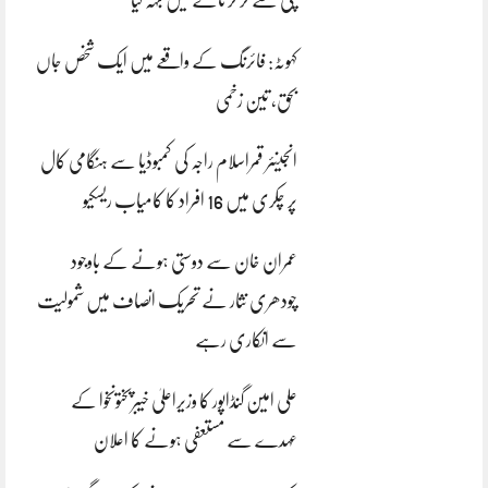
کہوٹہ: فائرنگ کے واقعے میں ایک شخص جاں
بحق، تین زخمی
انجینئر قمراسلام راجہ کی کمبوڈیا سے ہنگامی کال
پر چکری میں 16 افراد کا کامیاب ریسکیو
عمران خان سے دوستی ہونے کے باوجود
چودھری نثار نے تحریک انصاف میں شمولیت
سے انکاری رہے
علی امین گنڈاپور کا وزیراعلیٰ خیبرپختونخوا کے
عہدے سے مستعفی ہونے کا اعلان