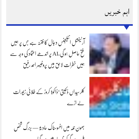
اہم خبریں
آرٹیفشل انٹلیجنس دجال کا فتنہ ہے جس پر ہمیں
فتح حاصل ہو گی،AI پر اندھے اعتماد کی وجہ سے
ہمیں خطرات لاحق ہیں پروفیسر احمد رفیق
کلرسیداں ڈکیتی‘ڈاکو1 کروڑ کے طلائی زیورات
لے اڑے
بھون نلہ میں افسوسناک حادثہ — بزرگ شخص
پلی سے گر کر نالے میں بہہ گیا