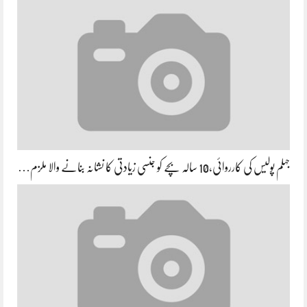
جہلم پولیس کی کارروائی،10 سالہ بچے کو جنسی زیادتی کا نشانہ بنانے والا ملزم…