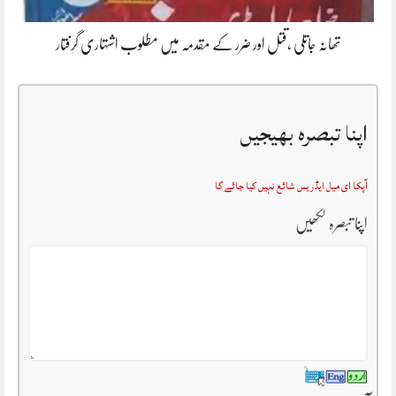
تھانہ جاتلی ،قتل اور ضرر کے مقدمہ میں مطلوب اشتہاری گرفتار
اپنا تبصرہ بھیجیں
آپکا ای میل ایڈریس شائع نہیں کیا جائے گا
اپنا تبصرہ لکھیں