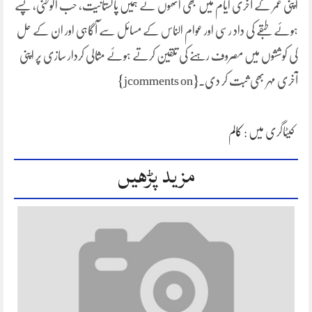
اپنی عمر کے آخری ایام میں بھی انھوں نے ہمیں پاکستانیت، حب الوطنی، پسے
ہوئے طبقے کی داد رسی اور عوام الناس کے مسائل سے آگاہی اور ان کے حل
کی کوششوں میں مصروف رہنے کی تلقین کرتے ہوئے مثالی کردار سازی پر اپنی
آخری مہر بھی ثبت کر دی۔{jcomments on}
کیٹاگری میں :
کالم
مزید پڑھیں