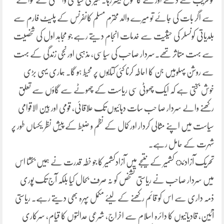
کو
قریب سے دیکھنے اور سننے کا موقع میسّر رہا۔ میری سیاسی وابستگی کے حوالے
سے اگر بات کی جائے تو میرے والد محترم مسلم کانفرنس کے پلیٹ فارم سے
بلدیاتی کونسلر کی حیثیت سے خدمات انجام دیتے رہے جو مجاہد اول کی شخصیت
سے بہت متاثر تھے۔سردار صاحب کی سیاسی، مذہبی اور نجی زندگی کے بہت
سے روشن پہلوہیں جن کا احاطہ کرنا کئی کتابوں پر محیط ہو گا۔ ہماری یہی بڑی
خوش بختی ہے کہ ایک چھوٹی سی ریاست کے چھوٹے سے گاؤں سے تعلق
رکھنے والے سردار صا حب سات دہائیوں تک علاقائی، قومی اور بین الاقوامی
سیاست میں اپنے مثالی کردار اور کمال کے نظم و ضبط کے پیش نظر یکساں طور پر
شہرت کے حامل رہے۔
تحریک آزادئ کشمیر کے نتیجے میں آزادکشمیر کا جو خطہ قدرت نے ہمیں بخشا اس
میں سردار صاحب نے ریاستی تشخص کو نہ صرف بحال کیا بلکہ آج تک پوری
ذمہ داری سے اس کو قائم رکھنے کے لیئے مکمل پہرہ بھی دیتے رہے۔ ریاستی
آئین، قادیانیوں کا دائرہ اسلام سے اخراج، شرعی عدالتوں کا قیام، سرکاری