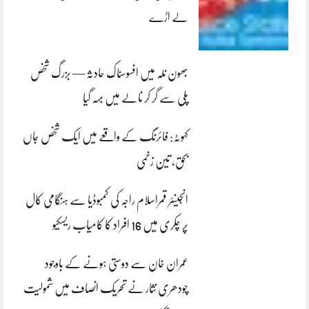
لے اڑے
بھون نلہ میں افسوسناک حادثہ — بزرگ شخص
پلی سے گر کر نالے میں بہہ گیا
کہوٹہ: فائرنگ کے واقعے میں ایک شخص جاں
بحق، تین زخمی
انجینئر قمراسلام راجہ کی کمبوڈیا سے ہنگامی کال
پر چکری میں 16 افراد کا کامیاب ریسکیو
عمران خان سے دوستی ہونے کے باوجود
چودھری نثار نے تحریک انصاف میں شمولیت