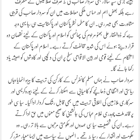
جیسے جرّی سپہ سالار بھی سردار صاحب کی نہ صرف صلاحیتوں کے معترف
رہے بلکہ بعض اہم اور حساس ملکی معاملات میں ان کو سردار صاحب کی قریبی
مشاورت بھی میسر رہی۔ ان کا مطمۂ نظر پاکستان اور پاکستانیت ہی رہا یہی وجہ
ہے کہ ذوالفقار علی بھٹو مرحوم کی پھانسی کو اسلام اور پاکستان کے لیئے نقصان دہ
قرار دیتے ہوئے اس کی شدید مخالفت کرتے رہے۔ اسلام اور پاکستان کے
استحکام کے لیئے قومی اور بین الاقوامی سطح پر ان کی دلچسپی اور کاوشوں کو ہمیشہ یاد
رکھا جائے گا۔
سردار صاحب نے جہاں مسلم کانفرنس کے کارکن کی تربیت کا بیڑہ اٹھایا وہاں
ریاستی اور انتظامی ڈھانچے کو کامیابی سے ہمکنار کرنے کے لیئے بیوروکریسی اور
سرکاری ملازمین کی اخلاقی تربیت میں بھی قابل رشک کردار ادا کیا۔ سیاسی طور
پر قائد ملت چوہدری غلام عباس ؒ کی جانشینی کا صحیح معنوں میں حق ادا کرتے
رہے۔ان کی شخصیت سیاسی عہدوں اورحکومتی مرتبوں سے بالا تر رہی۔ وہ
حکومت اور اقتدار کے رسیا نہ تھے ۔ انھوں نے سیاست میں ایسا معیار مقرر کر