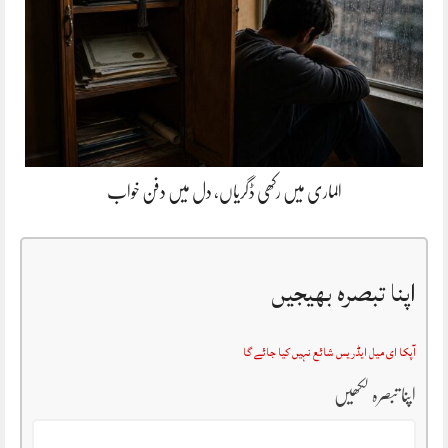
الماری میں رکھی ڈگریاں، دل میں دفن خواب
اپنا تبصرہ بھیجیں
آپکا ای میل ایڈریس شائع نہیں کیا جائے گا
اپنا تبصرہ لکھیں