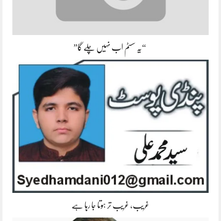
“یہ سسٹم اب نہیں چلے گا”
غریب، غریب تر ہوتا جا رہا ہے