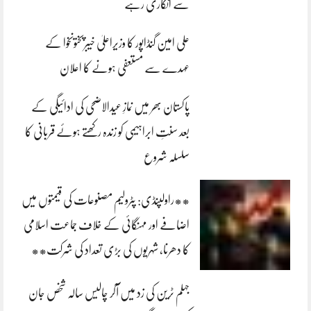
سے انکاری رہے
علی امین گنڈاپور کا وزیراعلیٰ خیبرپختونخوا کے
عہدے سے مستعفی ہونے کا اعلان
پاکستان بھر میں نمازِ عیدالاضحی کی ادائیگی کے
بعد سنتِ ابراہیمی کو زندہ رکھتے ہوئے قربانی کا
سلسلہ شروع
**راولپنڈی: پٹرولیم مصنوعات کی قیمتوں میں
اضافے اور مہنگائی کے خلاف جماعت اسلامی
کا دھرنا، شہریوں کی بڑی تعداد کی شرکت**
جہلم ٹرین کی زد میں آکر چالیس سالہ شخص جان