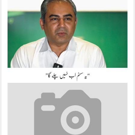
“یہ سسٹم اب نہیں چلے گا”