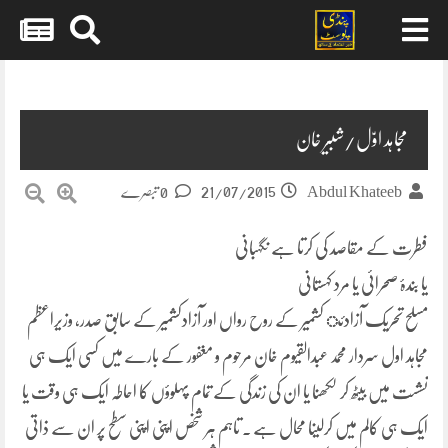
Skip
to
content
مجاہد اوّل/شبیر خان
21/07/2015
Abdul Khateeb
0 تبصرے
فطرت کے مقاصد کی کرتا ہے نگہبانی
یا بندۂ صحرائی یا مرد کہستانی
مسلح تحریک آزادئ کشمیر کے روح رواں اور آزادکشمیر کے سابق صدر، وزیراعظم
مجاہد اول سردار محمد عبدالقیوم خان مرحوم و مغفور کے بارے میں کسی ایک ہی
نشست میں بیٹھ کر لکھنا یا ان کی زندگی کے تمام پہلوؤں کا احاطہ ایک ہی وقت یا
ایک ہی کالم میں کرلینا محال ہے ۔ تاہم ہر شخص اپنی اپنی سطح پر ان سے ذاتی