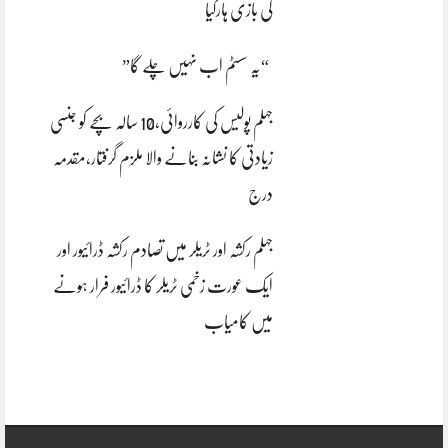
کی بازی ہارگیا
“یہ سسٹم اب نہیں چلے گا”
جہلم پولیس کی کارروائی،10 سالہ بچے کو جنسی
زیادتی کا نشانہ بنانے والا ملزم گرفتار،مقدمہ
درج
جہلم رکشہ اور ٹریلر میں تصادم رکشہ ڈرائیور اور
ایک عورت زخمی ٹریلر کا ڈرائیور فرار ہونے
میں کامیاب