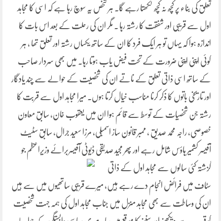
تعلق کی بناء پر کچھ نہ کچھ لکھتا رہے گا۔ ہر شخص یہ سوچ رہا ہے
کہ اسی کا مجاہد
اول سے قریبی اور شفقت کا رشتہ رہا ۔ مگر ان کی رحلت کے بعد اس بات کا
اندازہ ہوا کہ ی
ہاں تو ہر ایک فرد کا ان کے ساتھ یکساں رشتہ اور تعلق تھا ، ہر
کوئی اپنی اپنی ضرورت کے تحت فیض یاب ہوتا رہا۔ میں بھی سردار صاحب
کے ساتھ اسی ذاتی تعلق کے ناتے ان کی شخصیت کے حوالے سے چند یادگار
اور تاریخی باتوں کا ذکر کرنا مناسب خیال کرتا ہوں۔ میرا مجاہد اول سے قربت کا
رشتہ جن شخصیات کے توسط سے قائم ہوا ان میں یعقوب خان، سابق معاون
خصوصی، راجہ محمد صدیق ، ممبر قانون ساز اسمبلی، مرزا سعید جرال، سابق سٹیٹ
آفیسر کشمیر ہاؤس شامل رہے اور پھر مجید صدیقی ڈیوٹی
آفیسربرائے وزیراعظم جو
گزشتہ کئی سالوں سے مجاہد اول کے ذاتی
سٹاف میں فرائض انجام دے رہے ہیں، میرے قریبی ساتھیوں میں
سے ہیں
ان
کی وساطت سے بھی مجاہد منزل میں جناب مجاہد اول کی ہمہ جہت شخصیت