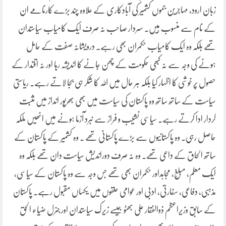
زبان ارود، مہاجرین جموں کشمیر کی آبادکاری کے علاوہ چند بڑے کارنامے ان
کے نام سے منسوب ہیں۔ سردار صاحب نہ صرف ایک کامیاب سیاستدان
تھے بلکہ وہ ایک کامیاب حکمران بھی رہے۔ درویشانہ صفت کے حامل
ہونے کی وجہ سے نہ کبھی حکومت کے چھن جانے کا اندیشہ رہا اور نہ اقتدار کے
حصول پر خوشی کا اظہار کیا بلکہ ہر حال میں اللہ کا شکر ہی بجا لاتے رہے۔ ریاستی
سیاست کے ساتھ ساتھ وہ پاکستان کی سیاست میں بھی بھرپور انداز میں مثبت
کردار ادا کرتے رہے۔ سیاسی نشیب و فراز سے نبرد آزما ہونے میں انھیں ملکہ
حاصل رہی۔ وہ پاکستانیوں سے بڑے پاکستانی تھے ۔ وہ کشمیر کے پاکستان کے
ساتھ الحاق کے داعی تھے۔ وہ نہ صرف دوراندیش سیاست دان تھے بلکہ وہ
ایک معلم، مبلّغ، مجاہداور حکمران بھی تھے جس وجہ سے وہ پاکستان کے سیاسی،
مذہبی، دفاعی، سفارتی، ادبی اور عوامی حلقوں میں یکساں مقبول رہے۔ پاکستان
کے سابق وزیراعظم ذوالفقار علی بھٹو جیسے زیرک سیاستدان اور جنرل ضیاء الحق