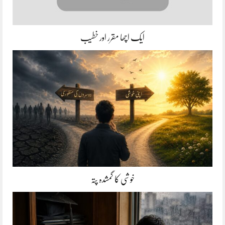
ایک اچھا مقرر اور خطیب
خوشی کا گمشدہ پتہ