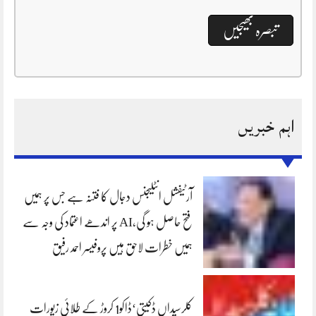
اہم خبریں
آرٹیفشل انٹلیجنس دجال کا فتنہ ہے جس پر ہمیں
فتح حاصل ہو گی،AI پر اندھے اعتماد کی وجہ سے
ہمیں خطرات لاحق ہیں پروفیسر احمد رفیق
کلرسیداں ڈکیتی‘ڈاکو1 کروڑ کے طلائی زیورات