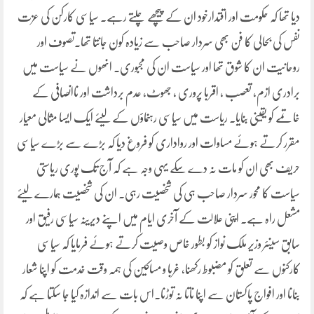
دیا تھا کہ حکومت اور اقتدارخود ان کے پیچھے چلتے رہے۔ سیاسی کارکن کی عزت
نفس کی بحالی کا فن بھی سردار صاحب سے زیادہ کون جانتا تھا۔تصوف اور
روحانیت ان کا شوق تھا اور سیاست ان کی مجبوری۔ انھوں نے سیاست میں
برادری ازم، تعصب ، اقربا پروری ، جھوٹ، عدم برداشت اور ناانصافی کے
خاتمے کو یقینی بنایا۔ ریاست میں سیاسی رہنماؤں کے لیئے ایک ایسا مثالی معیار
مقرر کرتے ہوئے مساوات اور رواداری کو فروغ دیا کہ بڑے سے بڑے سیاسی
حریف بھی ان کو مات نہ دے سکے یہی وجہ ہے کہ آج تک پوری ریاستی
سیاست کا محور سردار صاحب ہی کی شخصیت رہی۔ ان کی شخصیت ہمارے لیئے
مشعل راہ ہے۔ اپنی علالت کے آخری ایام میں اپنے دیرینہ سیاسی رفیق اور
سابق سینئر وزیر ملک نواز کو بطور خاص وصیت کرتے ہوئے فرمایا کہ سیاسی
کارکنوں سے تعلق کو مضبوط رکھنا، غربا و مساکین کی ہمہ وقت خدمت کو اپنا شعار
بنانا اور افواج پاکستان سے اپنا ناتا نہ توڑنا۔اس بات سے اندازہ کیا جا سکتا ہے کہ