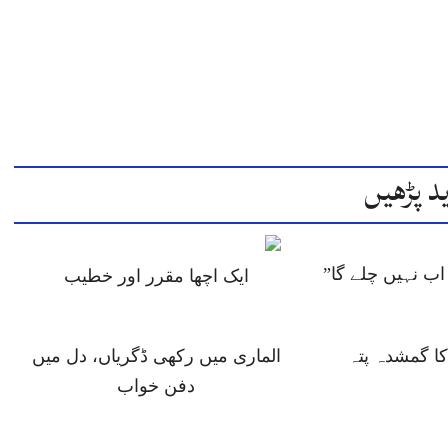
د پڑھیں
ب نہیں چلے گا”
ایک اچھا مقرر اور خطیب
 گمشدہ پتہ
الماری میں رکھی ڈگریاں، دل میں
دفن خواب