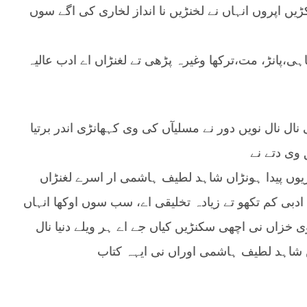
کڑیں اپروں انہاں نے لخنڑیں نا انداز لخاری کی اگے سوں
اہی،پانڑ، مت،ترکھا وغیرہ پڑھی تے لغنڑاں اے ادب عالیہ
 نال نویں دور نے مسلیآں کی وی کہھانڑی اندر برتیا
 وی دتے نے
یوں پیدا ہونڑاں شاہد لطیف ہاشمی ار اسرے لغنڑاں
 ادبی کم تکھو تے زیادہ تخلیقی اے، سب سوں اوکھا انہاں
 خزاں نی اچھی سکنڑیں کیاں جے اے ہر ویلے دنیا نال
ں شاہد لطیف ہاشمی اوراں نی ایہہ کتاب