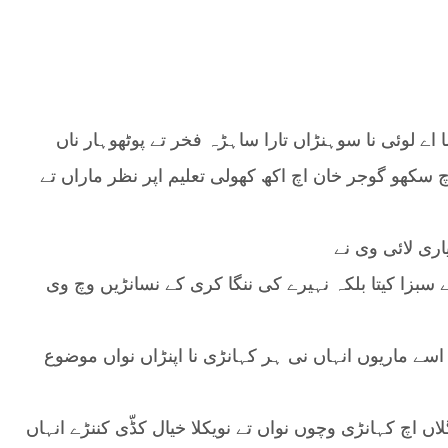
 اے لوئی نا سوہنڑاں تارا ساہڑہ فخر تے پوٹھوہار ناں
نڑ جناب شاہد لطیف ہاشمی ار اے جنہاں 1964اچ سکھو گوجر خان اچ اکھ کھولی تعلیم اپر نظر ماراں تے
سبزا کیتا بلکہ نہیرے کی ننگا کری کے نسانڑیں وچ وی
اسے ماریوں انہاں نی ہر کہانڑی نا اپنڑاں نواں موضوع
لاں اچ کہانڑی وچوں نواں تے نویکلا خیال کڈّی کننڑے انہاں