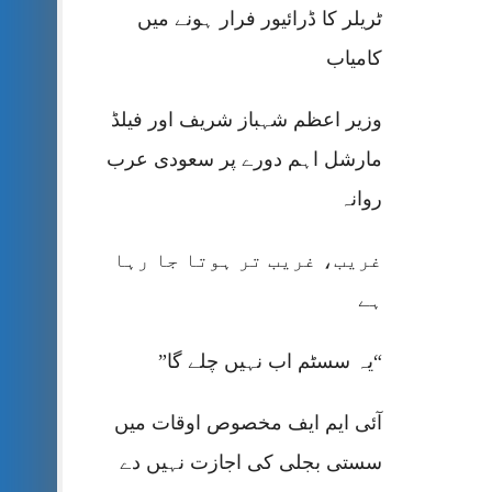
ٹریلر کا ڈرائیور فرار ہونے میں
کامیاب
وزیر اعظم شہباز شریف اور فیلڈ
مارشل اہم دورے پر سعودی عرب
روانہ
غریب، غریب تر ہوتا جا رہا
ہے
“یہ سسٹم اب نہیں چلے گا”
آئی ایم ایف مخصوص اوقات میں
سستی بجلی کی اجازت نہیں دے