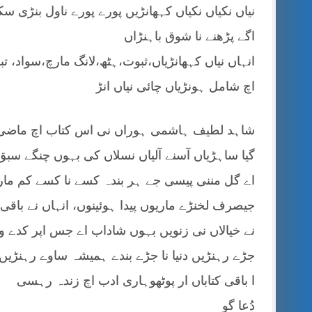
نیاں نکیاں نکیاں کہھانڑیں پورے پورے ناول بنڑی س
اگے پڑھنے نا شوق باہنڑاں
انہاں نیاں کہھانڑیاں،ثبوت،ہٹھ،لانگ مارچ،سواد، تب
اچ شامل ہونڑیاں چائی نیاں انڑ
شاہد لطیف ہاشمی ہوراں نی اس کتاب اچ ماضی نال
گیا ساہڑیاں آسنے آلیاں نسلاں کی بہوں چنگے سبق
اے گل مننی پیسی جے ہر بندہ کسے نا کسے کم مار
جیصرف لخنڑے ماریوں پیدا ہوئینوں، انہاں نے باقی
نے خیالاں نی زنویں بہوں شاداب اے جس اپر کدے وی
جڑے رہنڑیں دنیا نا جڑے بندے ہمیشہ ساوے رہنڑی
ا باقی کتاباں ار پوٹھوہاری ادب اچ زندہ رہسی
دُعا گو