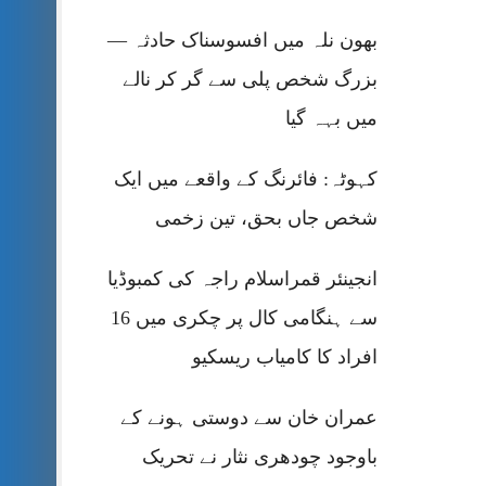
بھون نلہ میں افسوسناک حادثہ —
بزرگ شخص پلی سے گر کر نالے
میں بہہ گیا
کہوٹہ: فائرنگ کے واقعے میں ایک
شخص جاں بحق، تین زخمی
انجینئر قمراسلام راجہ کی کمبوڈیا
سے ہنگامی کال پر چکری میں 16
افراد کا کامیاب ریسکیو
عمران خان سے دوستی ہونے کے
باوجود چودھری نثار نے تحریک