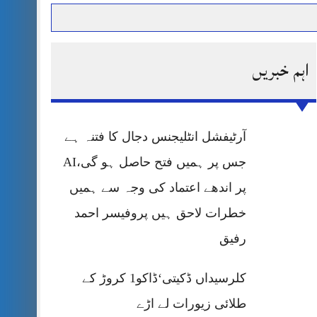
اہم خبریں
حرمت پر قربان
 کی پریس کانفرنس
آرٹیفشل انٹلیجنس دجال کا فتنہ ہے
جس پر ہمیں فتح حاصل ہو گی،AI
پر اندھے اعتماد کی وجہ سے ہمیں
خطرات لاحق ہیں پروفیسر احمد
رفیق
کلرسیداں ڈکیتی‘ڈاکو1 کروڑ کے
طلائی زیورات لے اڑے