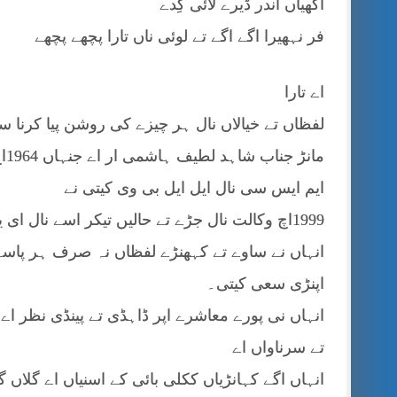
اکھیاں اندر ڈیرے لائی کِدے
فر نہھیرا اگے اگے تے لوئی ناں تارا پچھے پچھے
اے تارا
لفظاں تے خیالاں نال ہر چیزے کی روشن پیا کرنا سا
ما
ایم ایس سی نال ایل ایل بی وی کیتی نے
1999اچ وکالت نال جڑے تے حالیں تیکر اسے نال ای یاری لائی وی نے
انہاں نے ساوے تے کہھنڑے لفظاں نہ صرف ہر پاسے 
اپنڑی سعی کیتی۔
انہاں نی پورے معاشرے اپر ڈاہڈی تے پینڈی نظر اے 
تے سرناواں اے
انہاں اگے کہانڑیاں ککلی بائی کے اسنیاں اے گلاں گ