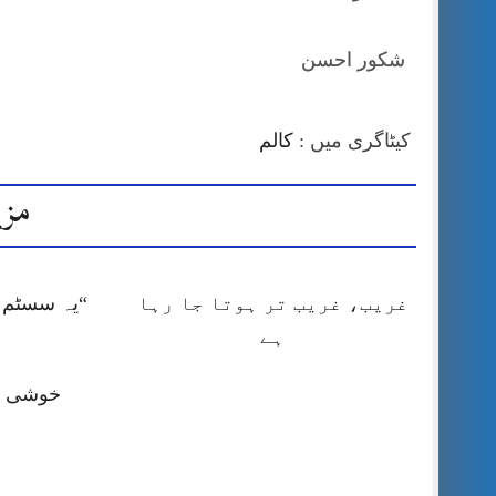
شکور احسن
کیٹاگری میں :
کالم
مزی
غریب، غریب تر ہوتا جا رہا
“یہ سسٹم ا
ہے
خوشی کا