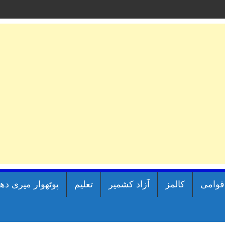
اقوامی
کالمز
آزاد کشمیر
تعلیم
پوٹھوار میری دھ