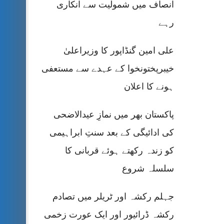
انصاف میں شمولیت سے انکاری
رہے
علی امین گنڈاپور کا وزیراعلیٰ
خیبرپختونخوا کے عہدے سے مستعفی
ہونے کا اعلان
پاکستان بھر میں نمازِ عیدالاضحی
کی ادائیگی کے بعد سنتِ ابراہیمی
کو زندہ رکھتے ہوئے قربانی کا
سلسلہ شروع
جہلم رکشہ اور ٹریلر میں تصادم
رکشہ ڈرائیور اور ایک عورت زخمی