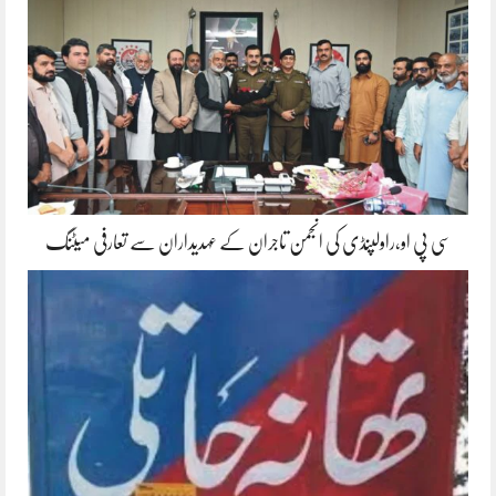
سی پی او،راولپنڈی کی انجمن تاجران کے عہدیداران سے تعارفی میٹنگ