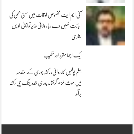
آئی ایم ایف مخصوص اوقات میں سستی بجلی کی
اجازت نہیں دے رہا، وفاقی وزیر توانائی اویس
لغاری
ایک اچھا مقرر اور خطیب
جہلم پولیس کارروائی، رکشہ چوری کے مقدمہ
میں ملوث ملزم گرفتار، چوری شدہ چنگ چی رکشہ
برآمد