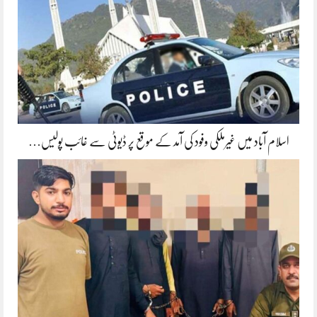
اسلام آباد میں غیرملکی وفود کی آمد کے موقع پر ڈیوٹی سے غائب پولیس…