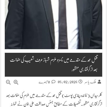
قتلِ عمد کے مقدمے میں نامزد ملزم شہباز عرف شعیب کی ضمانت
بعد از گرفتاری منظور
05/02/2026
ملک یاسر
0 تبصرے
کلرسیداں ( نمائندہ پنڈی پوسٹ) قتل عمد کے مقدمے میں ملزم کی ضمانت بعد
از گرفتاری منظور۔تفصیلات کے مطابق جسٹس صداقت علی خان نے تھانہ