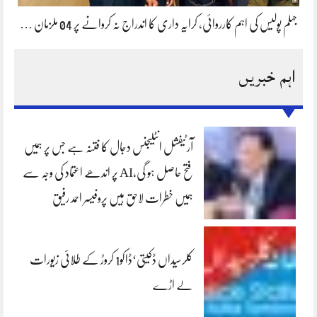
جہلم پولیس کی اہم کارروائی، کرایہ داری کا اندراج نہ کروانے پر 04 ملزمان …
اہم خبریں
آرٹیفشل انٹلیجنس دجال کا فتنہ ہے جس پر ہمیں
فتح حاصل ہو گی،AI پر اندھے اعتماد کی وجہ سے
ہمیں خطرات لاحق ہیں پروفیسر احمد رفیق
کلرسیداں ڈکیتی‘ڈاکو1 کروڑ کے طلائی زیورات
لے اڑے