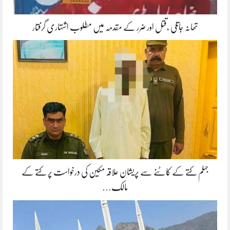
تھانہ جاتلی ،قتل اور ضرر کے مقدمہ میں مطلوب اشتہاری گرفتار
جہلم کتے کے کاٹنے سے پریشان علاقہ مکین کی درخواست پر کتے کے
مالک…