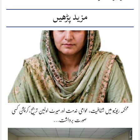
مزید پڑھیں
محکمہ ریونیو میں شفافیت، عوامی خدمت اور میرٹ اولین ترجیح، کرپشن کسی
صورت برداشت…