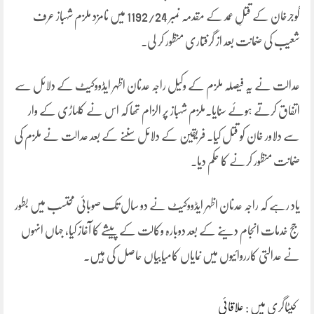
گوجرخان کے قتلِ عمد کے مقدمہ نمبر 1192/24 میں نامزد ملزم شہباز عرف
شعیب کی ضمانت بعد از گرفتاری منظور کر لی۔
عدالت نے یہ فیصلہ ملزم کے وکیل راجہ عدنان اظہر ایڈووکیٹ کے دلائل سے
اتفاق کرتے ہوئے سنایا۔ملزم شہباز پر الزام تھا کہ اس نے کلہاڑی کے وار
سے دلاور خان کو قتل کیا۔ فریقین کے دلائل سننے کے بعد عدالت نے ملزم کی
ضمانت منظور کرنے کا حکم دیا۔
یاد رہے کہ راجہ عدنان اظہر ایڈووکیٹ نے دو سال تک صوبائی محتسب میں بطور
جج خدمات انجام دینے کے بعد دوبارہ وکالت کے پیشے کا آغاز کیا، جہاں انہوں
نے عدالتی کارروائیوں میں نمایاں کامیابیاں حاصل کی ہیں۔
کیٹاگری میں :
علاقائی