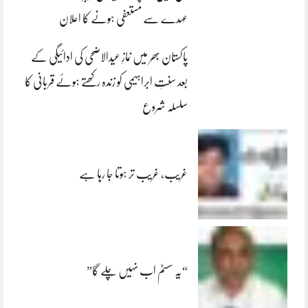
عہدے سے مستعفی ہونے کا اعلان
پاکستان بھر میں نمازِ عیدالاضحی کی ادائیگی کے
بعد سنتِ ابراہیمی کو زندہ رکھتے ہوئے قربانی کا
سلسلہ شروع
غریب، غریب تر ہوتا جا رہا ہے
“یہ سسٹم اب نہیں چلے گا”