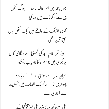
بھون نلہ میں افسوسناک حادثہ — بزرگ شخص
پلی سے گر کر نالے میں بہہ گیا
کہوٹہ: فائرنگ کے واقعے میں ایک شخص جاں
بحق، تین زخمی
انجینئر قمراسلام راجہ کی کمبوڈیا سے ہنگامی کال
پر چکری میں 16 افراد کا کامیاب ریسکیو
عمران خان سے دوستی ہونے کے باوجود
چودھری نثار نے تحریک انصاف میں شمولیت
سے انکاری رہے
علی امین گنڈاپور کا وزیراعلیٰ خیبرپختونخوا کے