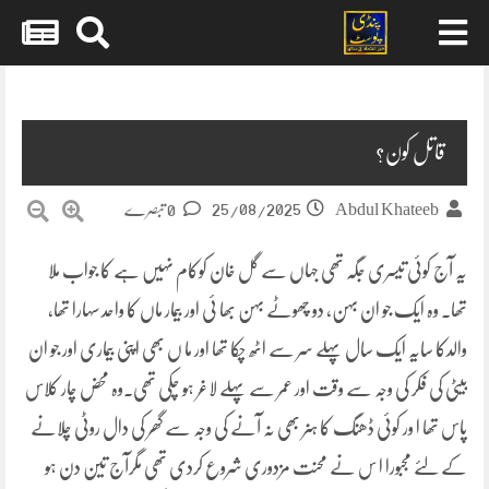
Skip
to
content
قاتل کون؟
25/08/2025
Abdul Khateeb
0 تبصرے
یہ آج کوئی تیسری جگہ تھی جہاں سے گل خان کوکام نہیں ہے کا جواب ملا
تھا۔ وہ ایک جو ان بہن، دو چھوٹے بہن بھا ئی اور بیمار ماں کا واحد سہارا تھا،
والدکا سایہ ایک سال پہلے سر سے اٹھ چکا تھا اور ما ں بھی اپنی بیماری اور جو ان
بیٹی کی فکر کی وجہ سے وقت اور عمر سے پہلے لاغر ہو چکی تھی۔وہ محض چار کلاس
پاس تھا ا ور کوئی ڈھنگ کا ہنر بھی نہ آنے کی وجہ سے گھر کی دال روٹی چلانے
کے لئے مجبورا ا س نے محنت مزدوری شروع کردی تھی مگرآج تین دن ہو