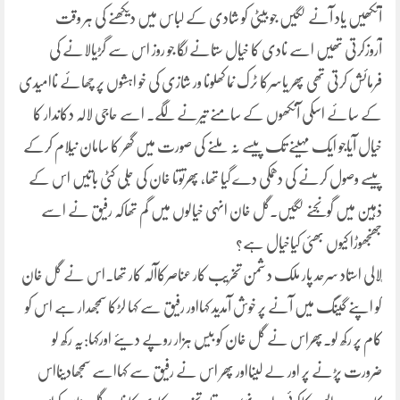
آنکھیں یاد آنے لگیں جو بیٹی کو شادی کے لباس میں دیکھنے کی ہر وقت
آروزکرتی تھیں اسے نادی کا خیال ستانے لگا جو روز اس سے گڑیالانے کی
فرمائش کرتی تھی پھر یاسرکا ٹرک نما کھلونا ور شازی کی خو اہشوں پر چھائے ناامیدی
کے سائے اسکی آنکھوں کے سامنے تیرنے لگے۔ اسے حاجی لالہ دکاندار کا
خیال آیاجو ایک مہینے تک پیسے نہ ملنے کی صورت میں گھر کا سامان نیلام کرکے
پیسے وصول کرنے کی دھمکی دے گیا تھا، پھرتوتا خان کی جلی کٹی باتیں اس کے
ذہین میں گونجنے لگیں۔گل خان انہی خیالوں میں گم تھاکہ رفیق نے اسے
جھنجھوڑا کیوں بھئی کیاخیال ہے؟
ٍلالی استاد سرحد پار ملک د شمن تخریب کار عناصرکاآلہ کار تھا۔اس نے گل خان
کو اپنے گینگ میں آنے پر خوش آمدید کہااور رفیق سے کہا لڑکا سمجھدار ہے اس کو
کام پر رکھ لو۔پھراس نے گل خان کو بیس ہزار روپے دیئے اورکہا:یہ رکھ لو
ضرورت پڑنے پر اور لے لینااور پھر اس نے رفیق سے کہااسے سمجھادینااس