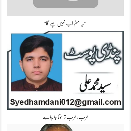
“یہ سسٹم اب نہیں چلے گا”
غریب، غریب تر ہوتا جا رہا ہے