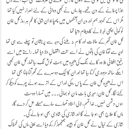
کی خامو شی میں خوشی کے گیتوں کا رس گھولنے کی ضرورت تھی اب اسے لال
جوڑا پہنانے کے دن تھے، بیمار ماں نے کبھی دوائی کے لئے اصرار نہیں کیا تھا
مگر اس کے کمزور جسم اور ویر ان آنکھوں میں چھپا جو ان بیٹی کا غم ہر روز گل خان
کو کوئی اچھی خبر لانے کا پیغام دتیا تھا
گل خان گھر کے حالات اور کا م نہ ملنے کی وجہ سے پر یشان تو پہلے سے ہی تھا
اوپر سے توتا خان کی باتوں نے اسے سخت اشتعال دلا دیا تھا۔ راستے میں اسے
رفیق افغانی ملا وہ کالے رنگ کی پجیرو میں بہت خوش لگ رہاتھا، گل خان کبھی
اسکے ساتھ مزدوری کرتا رہا تھا اور ان کا ایک دوسرے کے گھر آناجانا بھی تھا
اس نے پجیرو گل خان کے پاس روکی اوراس کے اتر ے ہوئے چہرے کو دیکھ کر
کہنے لگا، گل خان! میری با ت ما ن لو بھائی۔۔۔ میں تمہارا دوست
ہو ں دشمن نہیں۔خدا قسم، لالی استاد تمھارے سارے مسئلے حل کر دے گا،
ماں کا علاج بھی ہو جا ئے گا اور شازی کی شادی بھی ہو جائے گی۔
شازی کے خیال نے گل خان کو جیسے جھنجھوڑ کر رکھ دیا اسے اپنی ماں کی غمناک