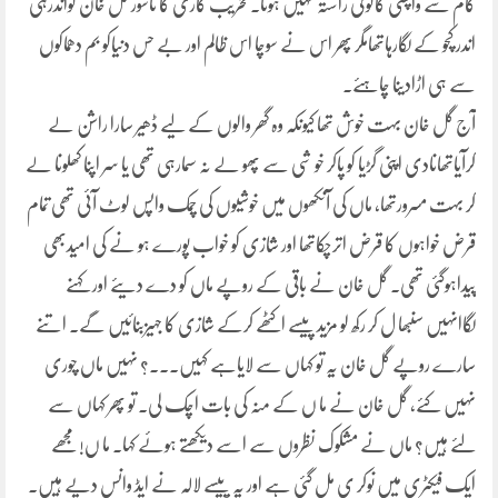
کام سے واپسی کاکوئی راستہ نہیں ہوتا۔تخریب کاری کا ناسور گل خان کواندرہی
اندر کچو کے لگارہاتھامگر پھر اس نے سوچا اس ظالم اور بے حس دنیاکو بم دھماکوں
سے ہی اڑادینا چاہئے۔
آج گل خان بہت خوش تھا کیونکہ وہ گھر والوں کے لیے ڈھیر سارا راشن لے
کرآیاتھانادی اپنی گڑیا کو پاکر خو شی سے پھو لے نہ سمارہی تھی یا سر اپنا کھلونا لے
کر بہت مسرورتھا، ماں کی آنکھوں میں خوشیوں کی چمک واپس لوٹ آئی تھی تمام
قرض خواہوں کا قرض اترچکاتھا اور شازی کو خواب پورے ہو نے کی امیدبھی
پیداہوگئی تھی۔ گل خان نے باقی کے روپے ماں کو دے دیئے اور کہنے
لگاانہیں سنبھا ل کر رکھ لو مزید پیسے اکٹھے کرکے شازی کا جہیزبنائیں گے۔ اتنے
سارے روپے گل خان یہ تو کہاں سے لایاہے کہیں۔۔۔؟ نہیں ماں چوری
نہیں کئے، گل خان نے ما ں کے منہ کی بات اچک لی۔ تو پھر کہاں سے
لئے ہیں؟ ماں نے مشکوک نظروں سے اسے دیکھتے ہوئے کہا۔ ما ں!مجھے
ایک فیکٹری میں نوکر ی مل گئی ہے اور یہ پیسے لالہ نے ایڈ وانس دیے ہیں۔