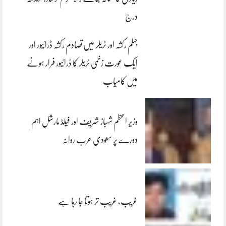
درج
جہلم رکشہ اور ٹریلر میں تصادم رکشہ ڈرائیور اور
ایک عورت زخمی ٹریلر کا ڈرائیور فرار ہونے
میں کامیاب
وزیر اعظم شہباز شریف اور فیلڈ مارشل اہم
دورے پر سعودی عرب روانہ
غریب، غریب تر ہوتا جا رہا ہے