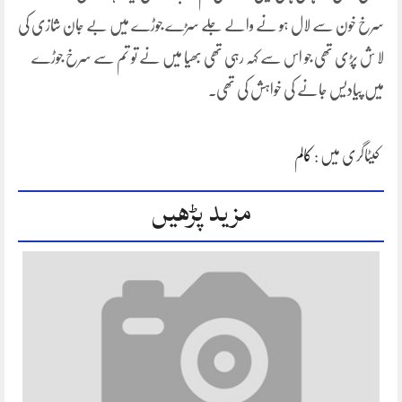
سرخ خون سے لال ہو نے والے جلے سڑے جوڑے میں بے جان شازی کی
لا ش پڑی تھی جو اس سے کہہ رہی تھی بھیا میں نے تو تم سے سرخ جوڑے
میں پیادیس جانے کی خواہش کی تھی۔
کیٹاگری میں :
کالم
مزید پڑھیں