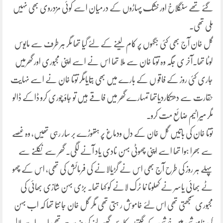
گئے تھے سنگلاخ اور خشک پہاڑوں کے درمیان اسے کوئی مزدروی بھی نہیں
ملی تھی۔
گل خان آج بھی کئی جگہوں پر کام لینے کے لئے گیا تھا مگر ہر طرف سے مایوس
لوٹا تھا۔آخر ی جگہ وہ توتا خان سے ملا تھا اس نے اسے اپنی مجبوری اور گھرمیں
جاری کئی روز کے فاقو ں کے بارے میں بھی بتایامگر توتا خان نے اسے نہایت
حقارت سے دھتکاردیاتھا تمہارے گھر میں فاقے ہیں تو جاؤ چوری کرو ڈاکے ڈالو
مگر میراٹیم ضائع مت کرو۔
توتا خان کی باتیں گل خان کے دل ودماغ پر ہتھوڑے بر سار رہی تھیں، وہ غصے
سے بھرا ہوا تھا اسے اپنی چھوٹی بہن نادی یاد آنے لگی۔ گھر سے نکلنے سے
پہلے ہر روز کی طرح آج بھی اس نے گڑیالانے کی فرمائش کی تھی، اس کے چھو
ٹے بھائی یاسر نے کھلونا نما ٹرک لانے کو کہا تھا۔ بڑی بہن شازی بھائی کی
مجبوری سمجھتی تھی اس لئے خاموش ر ہتی تھی مگر گل خان جا نتا تھا کہ اب بہن