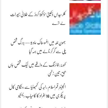
کلرسیداں ڈکیتی‘ڈاکو1 کروڑ کے طلائی زیورات
لے اڑے
بھون نلہ میں افسوسناک حادثہ — بزرگ شخص
پلی سے گر کر نالے میں بہہ گیا
کہوٹہ: فائرنگ کے واقعے میں ایک شخص جاں
بحق، تین زخمی
انجینئر قمراسلام راجہ کی کمبوڈیا سے ہنگامی کال
پر چکری میں 16 افراد کا کامیاب ریسکیو