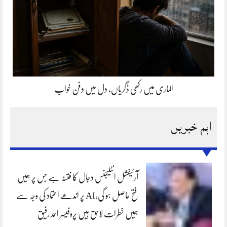
الماری میں رکھی ڈگریاں، دل میں دفن خواب
اہم خبریں
آرٹیفشل انٹلیجنس دجال کا فتنہ ہے جس پر ہمیں
فتح حاصل ہو گی،AI پر اندھے اعتماد کی وجہ سے
ہمیں خطرات لاحق ہیں پروفیسر احمد رفیق