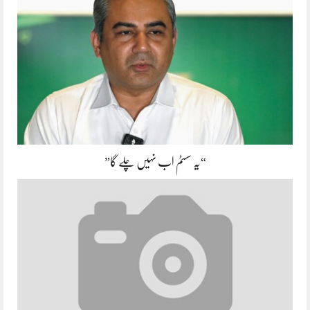
“یہ سسٹم اب نہیں چلے گا”