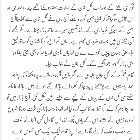
نوکر ی ملنے کے بعد ا ب گل خان کے حالات بہترہوگئے تھے،چھ ماہ بعد ہی وہ
اس قابل ہو گیاتھاکہ اپنی بہن کو بیاہ سکے آج ماں نے گل خان سے کہابیٹاآج
بہن کے جہیزکی خریداری کے لئے تمہیں میرے ساتھ بازار چلناہے۔ مگرمجھے تو
آج فیکٹری میں بہت ضروری کام ہے۔ ماں تم ایسے کرنا شازی کو ساتھ لیتی
جانا اپنی پسندکی چیزیں خود لے لے گی اور ہاں نادی اور یاسر کو بھی لیتی جانا وہ
بھی بازار گھوم پھر آئیں گے۔ گل خان نے جواب دیا۔
کام ختم کرکے گل خان جلدہی سے گھر واپس آگیا، دروازے پر دیکھاتو تالاپڑاہو ا
تھا، پڑوسیوں سے پوچھنے پر پتہ چلاکہ گھر والے بازار گئے ہوئے ہیں۔ بازار کا نام
سنتے ہی گل خان کے پیروں کے نیچے سے جیسے زمین نکل گئی، آج بازار میں تو
وہ اپنا کام کر کے آیا تھا، وہ کا نپ کررہ گیا اور اندھا دھندبازار کی طرف دوڑنا شروع
کر دیا، زمین نے جیسے اس کے پاؤں پکڑلئے، اس کا دل کس انجانے خو ف
سے دھک دھک کرنے لگا، اسے اپنے قدم ایک ایک من محسوس ہو نے