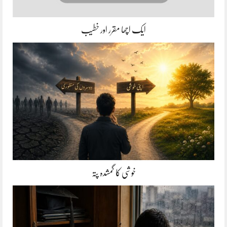
ایک اچھا مقرر اور خطیب
خوشی کا گمشدہ پتہ