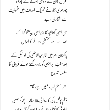
عمران خان سے دوستی ہونے کے باوجود
چودھری نثار نے تحریک انصاف میں شمولیت
سے انکاری رہے
علی امین گنڈاپور کا وزیراعلیٰ خیبرپختونخوا کے
عہدے سے مستعفی ہونے کا اعلان
پاکستان بھر میں نمازِ عیدالاضحی کی ادائیگی کے
بعد سنتِ ابراہیمی کو زندہ رکھتے ہوئے قربانی کا
سلسلہ شروع
“یہ سسٹم اب نہیں چلے گا”
جہلم پولیس کی کارروائی،10 سالہ بچے کو جنسی
زیادتی کا نشانہ بنانے والا ملزم گرفتار،مقدمہ