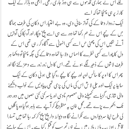
لگے اس نے بھاری قدمو ں سے ہی دوڑ جاری رکھی۔ ابھی وہ بازار کے ایک
کارنر پر ہی پہنچا تھا کہ اسے
ایک زرودار دھما کے کی آواز سنائی دی، وہ بے اختیار اس دکان کی طرف بھاگا
جس کے نیچے اس نے بم رکھا تھا دور سے ہی اسے چیخ وپکار اور آہ بکا کی آوازیں
آنے لگیں اس کی چھٹی حس اسے کسی انہونی سے آگاہ کر ر ہی تھی اس کے
دل کا چوراسے کسی خطرے کا احساس دلا رہا تھا وہ دھماکے کی جگہ پہنچا تو دیکھا ہر
طرف لاشوں کے ڈھیر لگے ہو ئے تھے، اس کا دل زور زور سے دھڑ کنے لگا اور
پھر اس کا ا و پر کا سانس اوپر اور نیچے کا نیچے رہ گیا جلی ہو ئی دکان کے ایک
سائیڈ پر ایک ادھ جلی لا ش اس کی ما ں کی پڑی تھی،پیادیس کے خواب دیکھنے
والی شازی، گڑیاسے کھیلنے والی معصوم نادی اور یاسر کئی کئی حصوں میں دور دور
تک بکھر ے پڑے تھے۔گل خان یہ منظردیکھ کر آپے سے باہر ہو گیا وہ پاگلوں
کی طرح اپنا سردیواروں سے ٹکرانے لگا وہ دیوانہ دار چیخ چیخ کر کہہ رہا تھا میں تمہارا
قا تل ہو ں۔۔ہا ں ہاں میں نے ہی تم سب کو قتل کیا ہے۔ اس کے سامنے