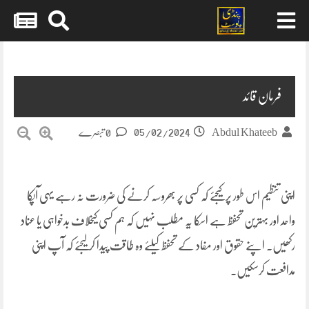
Skip
to
content
فرمان قائد
05/02/2024
Abdul Khateeb
0 تبصرے
اپنی تنظیم اس طور پر کیجئے کہ کسی پر بھروسہ کرنے کی ضرورت نہ رہے یہی آپکا
واحد اور بہترین تحفظ ہے اسکا یہ مطلب نہیں کہ ہم کسی کیخلاف بدخواہی یا عناد
رکھیں۔ اپنے حقوق اور مفاد کے تحفظ کیلئے وہ طاقت پیدا کرلیجئے کہ آپ اپنی
مدافعت کرسکیں۔