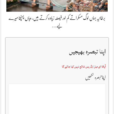
برطانیہ جہاں لوگ مسکراتے کم اور فیصلہ زیادہ کرتے ہیں، وہاں پہنچنا میرے
لیے…
اپنا تبصرہ بھیجیں
آپکا ای میل ایڈریس شائع نہیں کیا جائے گا
اپنا تبصرہ لکھیں