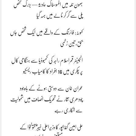
بھون نلہ میں افسوسناک حادثہ — بزرگ شخص
پلی سے گر کر نالے میں بہہ گیا
کہوٹہ: فائرنگ کے واقعے میں ایک شخص جاں
بحق، تین زخمی
انجینئر قمراسلام راجہ کی کمبوڈیا سے ہنگامی کال
پر چکری میں 16 افراد کا کامیاب ریسکیو
عمران خان سے دوستی ہونے کے باوجود
چودھری نثار نے تحریک انصاف میں شمولیت
سے انکاری رہے
علی امین گنڈاپور کا وزیراعلیٰ خیبرپختونخوا کے