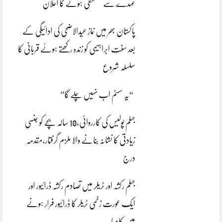
عہدے سے مستعفی ہونے کا اعلان
پاکستان بھر میں نمازِ عیدالاضحی کی ادائیگی کے
بعد سنتِ ابراہیمی کو زندہ رکھتے ہوئے قربانی کا
سلسلہ شروع
“یہ سسٹم اب نہیں چلے گا”
جہلم پولیس کی کارروائی،10 سالہ بچے کو جنسی
زیادتی کا نشانہ بنانے والا ملزم گرفتار،مقدمہ
درج
جہلم رکشہ اور ٹریلر میں تصادم رکشہ ڈرائیور اور
ایک عورت زخمی ٹریلر کا ڈرائیور فرار ہونے
میں کامیاب