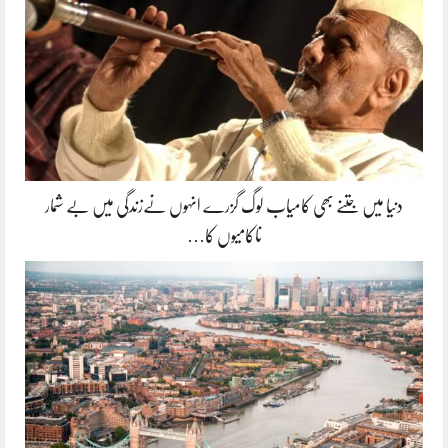
دنیا میں جتنے بھی کامیاب لوگ گزرے انہوں نےزندگی میں بے شمار
ناکامیوں کا…