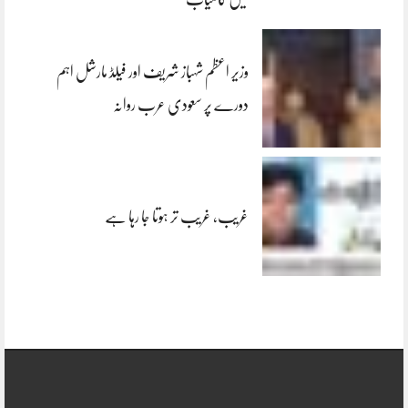
وزیر اعظم شہباز شریف اور فیلڈ مارشل اہم
دورے پر سعودی عرب روانہ
غریب، غریب تر ہوتا جا رہا ہے