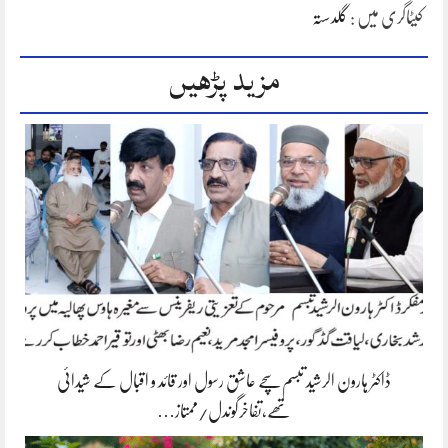
کیٹاگری میں :
گلدستہ
مزید پڑھیں
ڈاکٹر ہارون الرشید تبسم سچے عاشق رسول اور قائد و اقبال کے شیدائی
تھے،تفاخرگوندل/ممتاز…