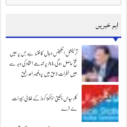
اہم خبریں
آرٹیفشل انٹلیجنس دجال کا فتنہ ہے جس پر ہمیں
فتح حاصل ہو گی،AI پر اندھے اعتماد کی وجہ سے
ہمیں خطرات لاحق ہیں پروفیسر احمد رفیق
کلرسیداں ڈکیتی‘ڈاکو1 کروڑ کے طلائی زیورات
لے اڑے