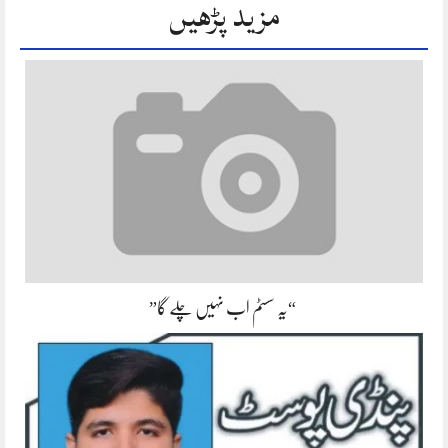
مزید پڑھیں
“یہ سسٹم اب نہیں چلے گا”