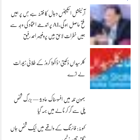
آرٹیفشل انٹلیجنس دجال کا فتنہ ہے جس پر ہمیں
فتح حاصل ہو گی،AI پر اندھے اعتماد کی وجہ سے
ہمیں خطرات لاحق ہیں پروفیسر احمد رفیق
کلرسیداں ڈکیتی‘ڈاکو1 کروڑ کے طلائی زیورات
لے اڑے
بھون نلہ میں افسوسناک حادثہ — بزرگ شخص
پلی سے گر کر نالے میں بہہ گیا
کہوٹہ: فائرنگ کے واقعے میں ایک شخص جاں
بحق، تین زخمی