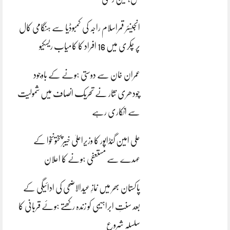
انجینئر قمراسلام راجہ کی کمبوڈیا سے ہنگامی کال
پر چکری میں 16 افراد کا کامیاب ریسکیو
عمران خان سے دوستی ہونے کے باوجود
چودھری نثار نے تحریک انصاف میں شمولیت
سے انکاری رہے
علی امین گنڈاپور کا وزیراعلیٰ خیبرپختونخوا کے
عہدے سے مستعفی ہونے کا اعلان
پاکستان بھر میں نمازِ عیدالاضحی کی ادائیگی کے
بعد سنتِ ابراہیمی کو زندہ رکھتے ہوئے قربانی کا
سلسلہ شروع