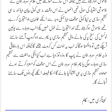
خاموش ہوکر بیٹھ گئے ہیں کیونکہ اس سارے معاملے میں غلام سرور خان نے
خاموشی اختیار کی ہوئی تھی انھوں نے اس وقت نہ ہی کوئی بیان دیا اور نہ ہی
تنظیم سازی پر اپنا کوئی موقف دیا جسکی وجہ سے انکے عمائدین جو احتجاج کر رہے
تھے خاموش ہوکر بیٹھ گئے اور احتجاج نے طول نہیں پکڑا اب دوبارہ سے یونین
کونسل کی سطح پر کی جانے والی تنظیم سازی پر پھر سے دو گروپ آمنے سامنے
آچکے ہیں تو دیکھنا ہوگا کہ اب یہ اونٹ کس کروٹ بیٹھے گا کیونکہ اس بار وفاقی
وزیر غلام سرور خان نے چپ کا روزہ توڑ دیا ہے اب کیا انکی مداخلت سے تنظیم
سازی دوبارہ ہوگی یا پھر غلام سرور خان کے اس موقف کو مسترد کرتے ہوئے
موجودہ تنظیم سازی پر ہی اکتفا کیا جائےگا اسکا فیصلہ اگلے کچھ دنوں تک سامنے
آجائے گا۔
کیٹاگری میں :
کالم