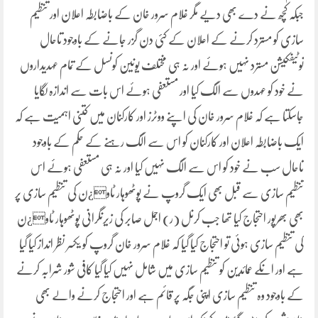
جبکہ کچھ نے دے بھی دیے مگر غلام سرور خان کے باضابطہ اعلان اور تنظیم
سازی کو مسترد کرنے کے اعلان کے کئی دن گزر جانے کے باوجود تاحال
نوٹیفکیشن مسترد نہیں ہوئے اور نہ ہی مختلف یونین کونسل کے تمام عہدیداروں
نے خود کو عہدوں سے الگ کیا اور مستعفی ہوئے اس بات سے اندازہ لگایا
جاسکتا ہے کہ غلام سرور خان کی اپنے ووٹرز اور کارکنان میں کتنی اہمیت ہے کہ
ایک باضابطہ اعلان اور کارکنان کو اس سے الگ رہنے کے حکم کے باوجود
تاحال سب نے خود کو اس سے الگ نہیں کیا اور نہ ہی مستعفی ہوئے اس
تنظیم سازی سے قبل بھی ایک گروپ نے پوٹھوہار ٹاو¿ن کی تنظیم سازی پر
بھی بھرپور احتجاج کیا تھا جب کرنل (ر) اجمل صابر کی زیرنگرانی پوٹھوہار ٹاو¿ن
کی تنظیم سازی ہوئی تو احتجاج کیا گیا کہ غلام سرور خان گروپ کو یکسر نظر انداز کیا گیا
ہے اور انکے عمائدین کو تنظیم سازی میں شامل نہیں کیا گیا کافی شور شرابہ کرنے
کے باوجود وہ تنظیم سازی اپنی جگہ پر قائم ہے اور احتجاج کرنے والے بھی