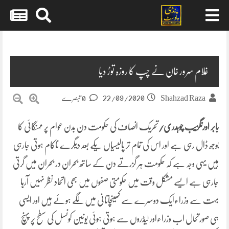
Skip
to
content
غلام سرور خان نے چپ کا روزہ توڑ دیا
22/09/2020
Shahzad Raza
0 تبصرے
بابر اورنگزیب چوہدری/
تحریک انصاف کی حکومت دن بدن عوام پر مہنگائی کا
بوجھ ڈال رہی ہے اور اس کی تمام تر پالیسیاں یکے بعد دیگرے ناکام ہوتی جارہی
ہیں یہی وجہ ہے کہ حکومت ہر گزرتے دن کے ساتھ بحران در بحران میں گرتی
جارہی ہے ایسے مشکل وقت میں حکومتی صفوں میں بھی اتحاد نظر نہیں آرہا
بہت سے وزراءایک دوسرے سے کھینچاتانی میں لگے ہوئے ہیں اور ایسی
ہی صورتحال اب وزراءاور لیڈروں سے ہوتی ہوئی یونین کونسل کی سطح پر پہنچ