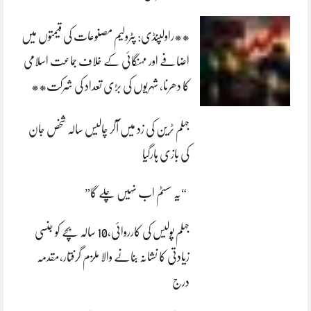
**راولپنڈی: پٹرولیم مصنوعات کی قیمتوں میں
اضافے اور مہنگائی کے خلاف جماعت اسلامی
کا دھرنا، شہریوں کی بڑی تعداد کی شرکت**
جہلم ٹرین کی زد میں آکر چالیس سالہ شخص جان
کی بازی ہارگیا
“یہ سسٹم اب نہیں چلے گا”
جہلم پولیس کی کارروائی،10 سالہ بچے کو جنسی
زیادتی کا نشانہ بنانے والا ملزم گرفتار،مقدمہ
درج