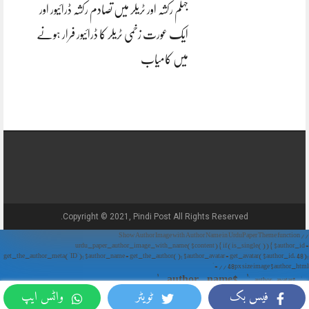
جہلم رکشہ اور ٹریلر میں تصادم رکشہ ڈرائیور اور
ایک عورت زخمی ٹریلر کا ڈرائیور فرار ہونے
میں کامیاب
Copyright © 2021, Pindi Post All Rights Reserved.
// Show Author Image with Author Name in UrduPaper Theme function
urdu_paper_author_image_with_name($content) { if (is_single()) { $author_id =
get_the_author_meta('ID'); $author_name = get_the_author(); $author_avatar = get_avatar($author_id, 48);
// 48px size image $author_html = '
' . $author_name . '
' . $author_avatar . '
فیس بک
ٹویٹر
واٹس ایپ
'; return $author_html . $content; } return $content; } add_filter('the_content',