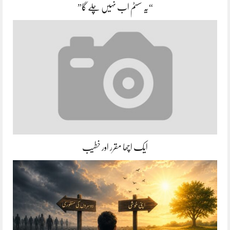
“یہ سسٹم اب نہیں چلے گا”
ایک اچھا مقرر اور خطیب