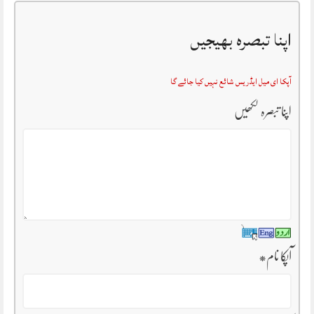
اپنا تبصرہ بھیجیں
آپکا ای میل ایڈریس شائع نہیں کیا جائے گا
اپنا تبصرہ لکھیں
آپکا نام
*