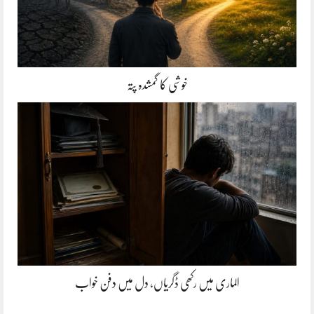
خوشی کا گمشدہ پتہ
الماری میں رکھی ڈگریاں، دل میں دفن خواب