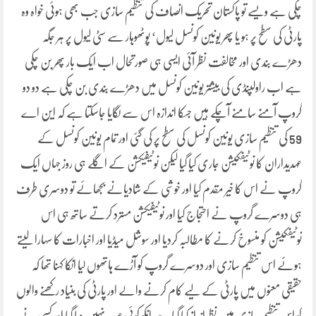
چکی ہے ویسے تو پاکستان تحریک انصاف کی تنظیم سازی جب بھی ہوئی خواہ وہ
پارٹی کی سطح پر ہو یا پھر یونین کونسل لیول‘ پوٹھوہار سے سٹی لیول پر ہر جگہ
دھڑے بندی اور مخالفت نظر آئی ایسی ہی صورتحال اب ایک بار پھر بن چکی
ہے اب راولپنڈی کی بیشتر یونین کونسل میں دھڑے بندی بن چکی ہے دو دو
گروپ آمنے سامنے آچکے ہیں جسکا اندازہ اس سے لگایا جاسکتا ہے کہ این اے
59 کی تنظیم سازی یونین کونسل کی سطح پر کی گئی اور تمام یونین کونسل کے
عہدیداران کا نوٹیفکیشن جاری کیا گیا لیکن نوٹیفیکشن کے اگلے ہی روز جہاں ایک
گروپ نے اس کا خیر مقدم کیا اور خوشی کے شادیانے بجھائے تو دوسری طرف
ہی دوسرے گروپ نے احتجاج کیا اور نوٹیفیکشن مسترد کرتے ساتھ ہی اس
نوٹیفکیشن کو منسوخ کرنے کا مطالبہ کردیا اور سوشل میڈیا اور اخبارات کا سہارا لیتے
ہوئے اس تنظیم سازی اور دوسرے گروپ کو آڑے ہاتھوں لیا انکا کہنا تھا کہ
حقیقی معنوں میں پارٹی کے لیے کام کرنے والے اور پارٹی کی بنیاد رکھنے والوں