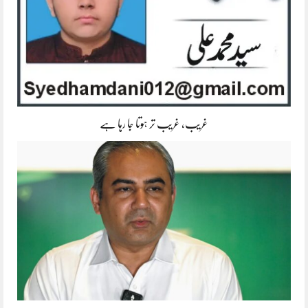
غریب، غریب تر ہوتا جا رہا ہے