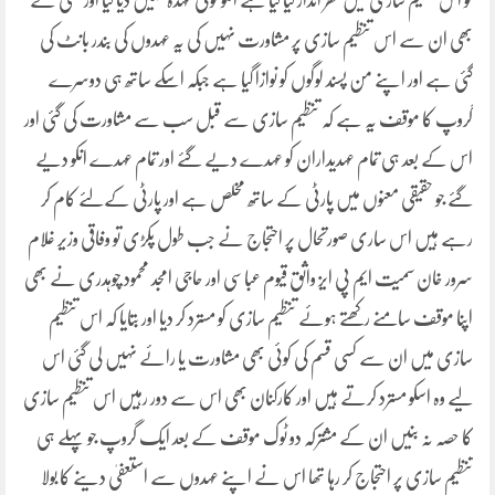
کو اس تنظیم سازی میں نظر انداز کیا گیا ہے انکو کوئی عہدہ نہیں دیا گیا اور کسی نے
بھی ان سے اس تنظیم سازی پر مشاورت نہیں کی یہ عہدوں کی بندر بانٹ کی
گئی ہے اور اپنے من پسند لوگوں کو نوازا گیا ہے جبکہ اسکے ساتھ ہی دوسرے
گروپ کا موقف یہ ہے کہ تنظیم سازی سے قبل سب سے مشاورت کی گئی اور
اس کے بعد ہی تمام عہدیداران کو عہدے دیے گئے اور تمام عہدے انکو دیے
گئے جو حقیقی معنوں میں پارٹی کے ساتھ مخلص ہے اور پارٹی کےلئے کام کر
رہے ہیں اس ساری صورتحال پر احتجاج نے جب طول پکڑی تو وفاقی وزیر غلام
سرور خان سمیت ایم پی ایز واثق قیوم عباسی اور حاجی امجد محمود چوہدری نے بھی
اپنا موقف سامنے رکھتے ہوئے تنظیم سازی کو مسترد کر دیا اور بتایا کہ اس تنظیم
سازی میں ان سے کسی قسم کی کوئی بھی مشاورت یا رائے نہیں لی گئی اس
لیے وہ اسکو مسترد کرتے ہیں اور کارکنان بھی اس سے دور رہیں اس تنظیم سازی
کا حصہ نہ بنیں ان کے مشترکہ دو ٹوک موقف کے بعد ایک گروپ جو پہلے ہی
تنظیم سازی پر احتجاج کر رہا تھا اس نے اپنے عہدوں سے استعفیٰ دینے کا بولا