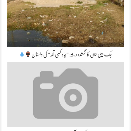
چک بیلی خان کا گمشدہ ورثہ: “چاہ کسی آلہ” کی داستان