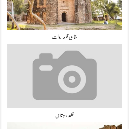
شاہی قلعہ روات
قلعہ روہتاس