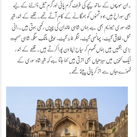
۔ان مورچوں کے ساتھ نیچے کی طرف گرم پانی اور گرم تیل ڈالنے کے لیے
بھی سوراخ ہیں جو دشمنوں کو بھگانے کے کام آتے تھے۔ قلعے کے اندر شیر
شاہ سوری میوزیم بھی ہے جہاں شاہی خاندان کی چیزیں رکھی ہوتی ہیں۔رانی
محل، طلاقی گیٹ، پھانسی گیٹ، لنگر خانہ گیٹ، حویلی مانگ سنگھ، شاہی مسجدوہ
بڑی جگہیں ہیں جہاں گھوم کر سیاح اپنا دن پورا کرتے ہیں۔ قلعے کے اند ر
ایک کنویں میں سیڑھیاں بھی اترتی ہیں کہا جاتا ہے کہ شیر شاہ سوری کے
گھوڑے وہاں سے اتر کر پانی پیتے تھے۔