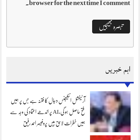
browser for the next time I comment.
اہم خبریں
آرٹیفشل انٹلیجنس دجال کا فتنہ ہے جس پر ہمیں
فتح حاصل ہو گی،AI پر اندھے اعتماد کی وجہ سے
ہمیں خطرات لاحق ہیں پروفیسر احمد رفیق