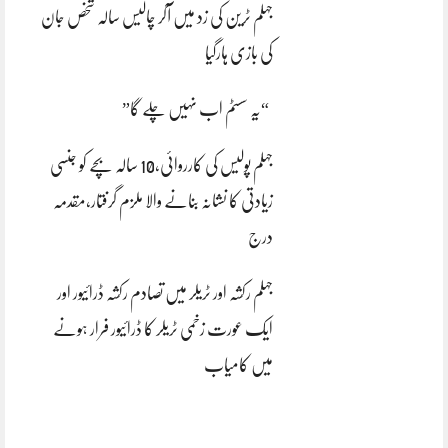
جہلم ٹرین کی زد میں آکر چالیس سالہ شخص جان
کی بازی ہارگیا
“یہ سسٹم اب نہیں چلے گا”
جہلم پولیس کی کارروائی،10 سالہ بچے کو جنسی
زیادتی کا نشانہ بنانے والا ملزم گرفتار،مقدمہ
درج
جہلم رکشہ اور ٹریلر میں تصادم رکشہ ڈرائیور اور
ایک عورت زخمی ٹریلر کا ڈرائیور فرار ہونے
میں کامیاب