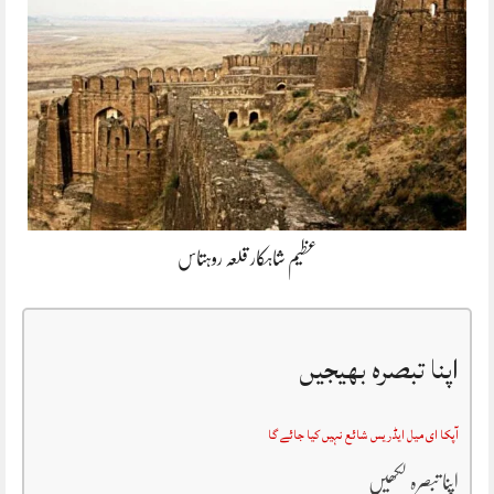
عظیم شاہکار قلعہ روہتاس
اپنا تبصرہ بھیجیں
آپکا ای میل ایڈریس شائع نہیں کیا جائے گا
اپنا تبصرہ لکھیں