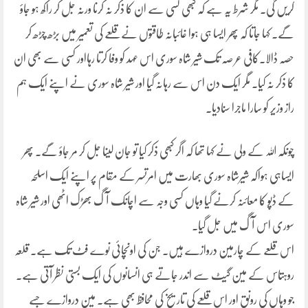
کریں گی۔ مگر شرط یہ ہے کہ کبھی کسی سے ان کا ذکر نہ کرنا ورنہ جل کر راکھ ہو جاؤ
گے۔ کہا جاتا کہ پھر ایسا ہی ہوا غائبانہ طاقتوں نے قلعے کی تعمیر میں بڑھ چڑھ کر
حصہ ڈالا۔کافی عر صہ تک شیر شاہ سوری اس عہد کو وفا کرتا رہااور کسی سے بھی ان
کا ذکر نہ کیا۔ مگر ایک دن اس سے رہانہ گیا اور شیر شاہ سوری نے اپنے ایک ہم
راز وزیر کو سارا ماجرا سنادیا۔
چونکہ اللہ کے ولی نے کہا تھا کہ اگر کبھی ذکر کیا تو جان لینا جل کر مر جاؤ گے۔ پھر
ایساہی ہواکہ شیرشاہ سوری بھارت میں امرتسر کے مقام پر اپنے ایک اسلحہ
کے ڈپو کا معائنہ کرنے گیا وہاں کسی وجہ سے اچانک آگ بھڑک اٹھی اور شیر شاہ
سوری اس آگ میں جل گیا۔
اس قلعے کے چارمین دروازے ہیں۔ جن کی اونچائی نوے فٹ تک ہے۔ قلعہ
روہتاس کے مین گیٹ سے اندر جاتے ہی انسانوں کی ایک بستی نظر آتی ہے۔
جو وہاں کی رونق اور اس قلعے کی تاریخ کی محافظ بھی ہے۔ مین دروازے جسے