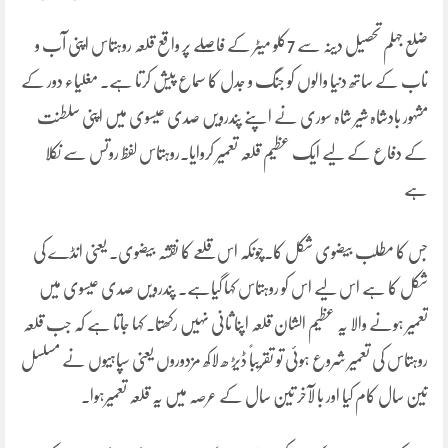
ضلع جہلم تحصیل دینہ سے 7کلو میٹر کے فاصلے پر واقع قلعہ روہتاس اپنی آب و
تاب کے ساتھ دنیا والوں کو جنگ و جدل کا سماع پیش کرتا ہے۔ مغلیاء دور کے
مشہور بادشاہ شیر شاہ سوری نے اپنے پندرویں صدی عیسوی میں اپنی سلطنت
کے دفاع کے لیے ایک عظیم قلعہ تعمیر کروایا۔روہتاس لفظ روتس سے نکلا
ہے
جس کا مطلب بیضوی شکل کا۔چونکہ اس قلعے کا نقشہ بیضوی۔ یعنی انڈے کی
شکل کا ہے اس لیے اس کو روہتاس کہا گیاہے۔ پندرویں صدی عیسوی میں
تعمیر ہونے والا یہ عظیم الشان قلعہ اپنا ثانی نہیں رکھتا۔ کہا جاتا ہے کہ جب قلعہ
روہتاس کی تعمیر شروع ہوئی تو تقریباً ڈیڑ ھ لاکھ مزدوروں یعنی سپاہیوں نے مسلسل
تین سال کام کیا اور با لآخر تین سال کے عرصہ میں یہ قلعہ تعمیرہوا۔