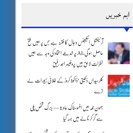
اہم خبریں
آرٹیفشل انٹلیجنس دجال کا فتنہ ہے جس پر ہمیں فتح
حاصل ہو گی،AI پر اندھے اعتماد کی وجہ سے ہمیں
خطرات لاحق ہیں پروفیسر احمد رفیق
کلرسیداں ڈکیتی‘ڈاکو1 کروڑ کے طلائی زیورات لے
اڑے
بھون نلہ میں افسوسناک حادثہ — بزرگ شخص پلی
سے گر کر نالے میں بہہ گیا