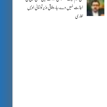
اجازت نہیں دے رہا، وفاقی وزیر توانائی اویس
لغاری