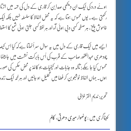
ہوئے درد کی ایک ان دیکھی صدا بن کر قاری کے دل کی تہہ میں اترتا ہ
رکھتی ہے۔ یوں محسوس ہوتا ہے کہ یہ محض الفاظ کا سلسلہ نہیں بلکہ ایک
خاموش چیخ، ہر صفحہ کسی دبی ہوئی آہ اور ہر لفظ کسی جلتی ہوئی شمع کا است
ایسے میں ایک قاری کے دل میں یہ سوال سر اُٹھاتا ہےکہ کیا اس کیف آور
چودھری عبدالغفور صاحب کے قرب کی اُس بابرکت نشست میں جا بیٹھا ج
محسوس کیا جا سکے! تاکہ وہ جذبات اور کیفیات جو کاغذ پر محض عکس کی ص
ہوں۔ جہاں الفاظ خوشبو بن کر فضا میں تحلیل ہو جائیں اور ہر لمحہ ایک زند
تحریر: ندیم اختر غزالی
کیٹاگری میں :
پوٹھوار میری دھرتی
،
کالم