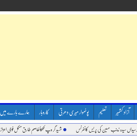
آزاد کشمیر
تعلیم
پوٹھوار میری دھرتی
کاروبار
ہمارے بارے میں
یدہ زینب حسین کی پریس کانفرنس
شہید گر وپ کیپٹنعاصم طارق مکمل فوجی اعزاز کے ساتھ 