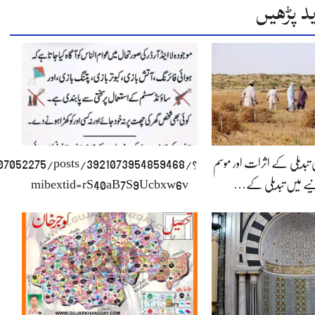
د پڑھیں
تی تبدیلی کے اثرات اور موسم
07052275/posts/3921073954859468/?
نیے میں تبدیلی کے…
mibextid=rS40aB7S9Ucbxw6v