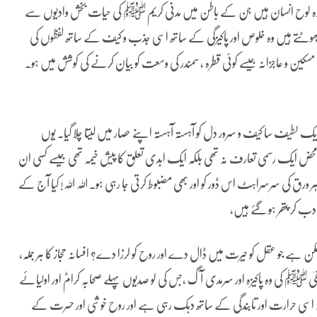
ہ لوح انسان ہیں جن کے باطن میں مدنی کریم ﷺ کی حیات بخش وادیوں سے
ٹتے ہیں وہ خلوص اور پاکیزگی کے ساتھ اسی جذب و کیف کے ساتھ لفظوں کی
سکین و عاجزانہ جیسے کوئی قطرہ ، سمندر کی وسعت کو بیان کرنے کی کوشش میں ہو۔
ایک لطیف سا کیف و سرور دل کو آہستہ آہستہ اپنے حصار میں لیتا چلا گیا۔ یوں
قات محض ایک رسمی تعارف نہ تھی بلکہ ایک ابدی تعلق کا پیش خیمہ تھی جیسے کسی ان
رق کی سرسراہٹ اس ڈور کو اور بھی مضبوط کرتی جا رہی ہو۔ اللہ اللہ! کیا آج کے
 کر پتھر ہو گئے ہیں،
کن ہے جو عقل کو حیرت میں ڈال دے اور روح کو لرزا دے؟ افسانہ حجاز کا ہر جملہ،
طفیٰ ﷺ کی وہ پاکیزہ اور سرمدی آگ ،جس کی لو صدیوں پہلے صحابہ کرامؓ اور اولیائے
یں اسی حرارت اور تابندگی کے ساتھ دہک رہی ہے اور روح خوشی اور حسرت کے