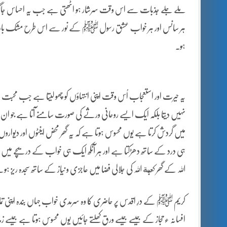
ملے جلے جذبات سے اس وقت سرشار ہو اٹھتی ہے جب یہ احساس جاگتا ہے ک
ہر سانس اور ہر خواب عشق رسول ﷺ کے نور سے اس طرح مشک بار
ہو۔
یہ حیرت اور استعجاب اُس وقت اپنی انتہاؤں کو چھو لیتا ہے جب محبت و 
نہیں دیتا بلکہ ایک ایسے روحانی ورثے کی صورت سامنے آتا ہے جو
میں گردش کرتا ہے یوں محسوس ہوتا ہے کہ یہ گھر محض اینٹوں اور دیواروں
ہی درد کے ساتھ دھڑکتا ہے اور ہر آنکھ ایک ہی خواب کے دریچے میں
اللہ کے گھر کعبة اللہ کی جلالی فضا میں عاجزی و نیاز کے ساتھ سجدہ ریز ہو
کریم ﷺ کے درِ اقدس پر حاضری کا وہ سرمدی خواب جہاں بندہ اپنی تمام
افسانہ ءحجاز کے جیسے جیسے ورق کھلتے جائیں یوں محسوس ہوتا ہے جیس