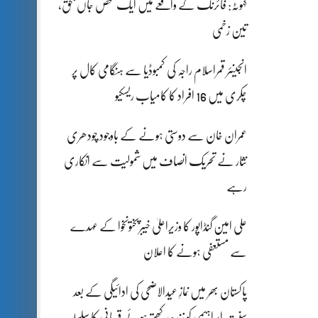
کہوٹہ: فائرنگ کے واقعے میں ایک شخص جاں بحق،
تین زخمی
انجینئر قمراسلام راجہ کی کمبوڈیا سے ہنگامی کال پر
چکری میں 16 افراد کا کامیاب ریسکیو
عمران خان سے دوستی ہونے کے باوجود چودھری
نثار نے تحریک انصاف میں شمولیت سے انکاری
رہے
علی امین گنڈاپور کا وزیراعلیٰ خیبرپختونخوا کے عہدے
سے مستعفی ہونے کا اعلان
پاکستان بھر میں نمازِ عیدالاضحی کی ادائیگی کے بعد
سنتِ ابراہیمی کو زندہ رکھتے ہوئے قربانی کا سلسلہ