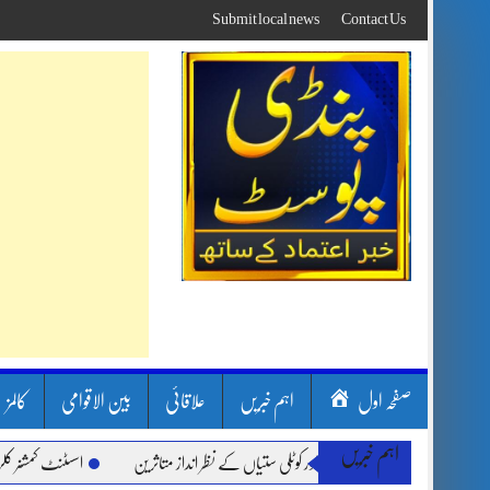
Skip
Submit local news
Contact Us
to
content
صفحہ اول
اہم خبریں
علاقائی
بین الاقوامی
کالمز
اہم خبریں
رشیں، لینڈ سلائیڈنگ اور کوٹلی ستیاں کے نظر انداز متاثرین
اسسٹنٹ کمشنر کلرسیداں س