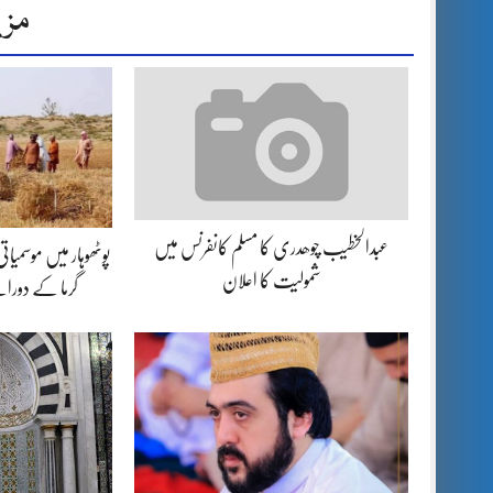
مزی
عبدالخطیب چوھدری کا مسلم کانفرنس میں
پوٹھوہار میں موسمیا
شمولیت کا اعلان
گرما کے دورا