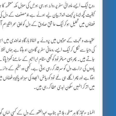
روح ایک ایسے ماورائی سفر پر روانہ ہو رہی ہو جس کی منزل مکہ معظمہ کا 
کیفیت کچھ ایسا پر کیف انداز بیان لیے ہوئے ہے جو مصنف کے دل کی اُن د
فضاؤں میں تحلیل ہو کر ایک عا شق صادق کے دل کو اپنی سحر انگیز ہم 
عقیدت و محبت کے موتیوں میں پروئے یہ الفاظ بارگاہِ خداوندی میں اس 
کی دنیا سے نکل کر ایک ایسے روحانی سفر پر گامزن ہو جاتا ہے جہاں لف
جاتے ہیں۔ پھر یہی مسافر خود کو کبھی مقامِ ابراہیم کے سامنے کھڑا پاتا 
یادوں کی حرارت دل کو سرشار کر رہی ہوتی ہے، کبھی وہ حطیم کے دائ
ہوتا ہے اور پھر اگلے ہی لمحے خود کو ریاض الجنة کی سبز اور پاکیزہ فضاؤں
میں اتر کر انہیں سکونِ ابدی عطا کر رہی ہیں۔
افسانہ ءحجاز کا ہر صفحہ، بلاشبہ جناب عبدالغفور کے دل کے کسی نہاں گو