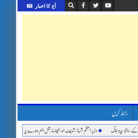
آج کا اخبار
رابطہ کریں
سپردِ خاک
وزیر اعظم شہباز شریف اور فیلڈ مارشل اہم دورے پر سعودی عرب روانہ