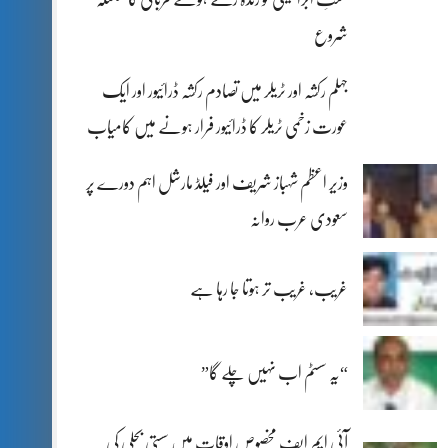
شروع
جہلم رکشہ اور ٹریلر میں تصادم رکشہ ڈرائیور اور ایک
عورت زخمی ٹریلر کا ڈرائیور فرار ہونے میں کامیاب
وزیر اعظم شہباز شریف اور فیلڈ مارشل اہم دورے پر
سعودی عرب روانہ
غریب، غریب تر ہوتا جا رہا ہے
“یہ سسٹم اب نہیں چلے گا”
آئی ایم ایف مخصوص اوقات میں سستی بجلی کی