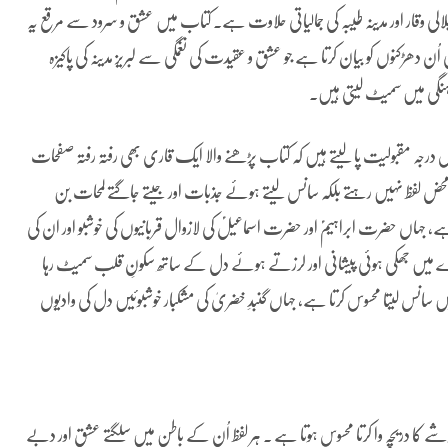
جلالی وقار اور مدینہ طیبہ کی جمالیاتی حلاوت ہے۔ کتاب میں عشق و سرود سے مرقع یہ
ھڑکنوں کو بیان کرتا ہے جو عشق و عقیدت کی نغمگی سے لبریز مدینہ کی پاکیزہ
آہنگی میں سمیٹ لیتی ہیں۔
درجہ مقبولیت پا لیتے ہیں کہ کتاب پڑھنے والا ایک قاری بھی رفتہ رفتہ صفحات
ظ محض لفظ نہیں رہتے بلکہ سانس لیتے ہوئے جذبات اور جیتے جاگتے لمحات بن
ہے، جہاں حضرت ابراہیمؑ اور حضرت اسماعیلؑ کی لازوال قربانیوں کی خوشبو اور ان کی
رے میں جھکی ہوئی پیشانی اور لرزتے ہوئے دل کے ساتھ سکونِ قلب سمیٹ رہا
 میں سانس لیتا محسوس کرتا ہے، جہاں گنبدِ خضریٰ کی مشکبار خوشبوئیں دل کی وادیوں
شے کا دریچہ وا کرتا محسوس ہوتا ہے ۔ ہر لفظ اُن کے باطن میں سلگتے عشق اور دبے