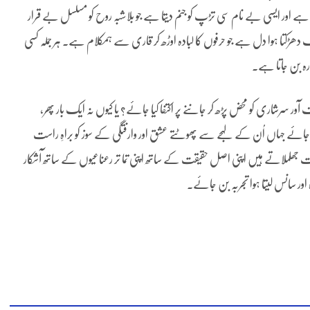
ے اور ایسی بے نام سی تڑپ کو جنم دیتا ہے جو بلاشبہ روح کو مسلسل بے قرار
 دھڑکتا ہوا دل ہے جو حرفوں کا لبادہ اوڑھ کر قاری سے ہمکلام ہے۔ ہر جملہ کسی
عارہ بن جاتا ہے۔
 سرشاری کو محض پڑھ کر جاننے پر اکتفا کیا جائے؟ یا کیوں نہ ایک بار پھر،
ائے جہاں اُن کے لہجے سے پھوٹتے عشق اور وارفتگی کے سوز کو براہِ راست
ورت جھلملاتے ہیں اپنی اصل حقیقت کے ساتھ اپنی تما تر رعناعیوں کے ساتھ آشکار
ہ اور سانس لیتا ہوا تجربہ بن جائے۔