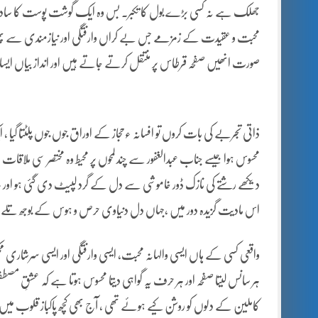
جھلک ہے نہ کسی بڑے بول کا تکبر۔ بس وہ ایک گوشت پوست کا ساد
محبت و عقیدت کے زمزمے جس بے کراں وارفتگی اور نیازمندی سے پھو
صورت انھیں صفحہ قرطاس پر منتقل کرتے جاتے ہیں اور انداز بیاں ایسا م
ذاتی تجربے کی بات کروں تو افسانہ ءحجاز کے اوراق جوں جوں پلٹتا گیا ، 
محسوس ہوا جیسے جناب عبدالغفور سے چند لمحوں پر محیط وہ مختصر سی ملا
دیکھے رشتے کی نازک ڈور خاموشی سے دل کے گرد لپیٹ دی گئی ہو اور ہر و
اس مادیت گزیدہ دور میں ،جہاں دل دنیاوی حرص و ہوس کے بوجھ تلے دب
واقعی کسی کے ہاں ایسی والہانہ محبت، ایسی وارفتگی اور ایسی سرشاری مم
ہر سانس لیتا صفحہ اور ہر حرف یہ گواہی دیتا محسوس ہوتا ہے کہ عشقِ مص
کاملین کے دلوں کو روشن کیے ہوئے تھی ، آج بھی کچھ پاکباز قلوب م