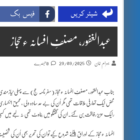
شیئر کریں
فیس بک
عبدالغفور، مصنفِ افسانہ ءحجاز
29/09/2025
بہرام خان
0 تبصرے
جناب عبدالغفور، مصنفِ افسانہ ءحجاز (سفر نامہ حج) سے پہلی نیازمندی 
محض ایک تعارفی ملاقات تھی مگر اُن کی بے حد سادہ دلی ،عمیق انکساری ا
رایک عزیز رفاقت بن گئے۔ان کی گفتگو میں بناوٹ تھی نہ لہجے میں کسی 
افسانہ ءحجاز کے اوراق پلٹنے شروع کیے توا ُن کی تحریر بھی اُن کی ش