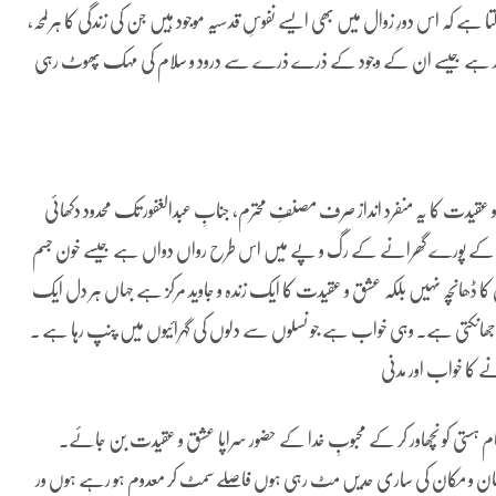
ہ اس دورِ زوال میں بھی ایسے نفوسِ قدسیہ موجود ہیں جن کی زندگی کا ہر لمحہ،
 ہے جیسے ان کے وجود کے ذرے ذرے سے درود و سلام کی مہک پھوٹ رہی
عقیدت کا یہ منفرد انداز صرف مصنفِ محترم، جنابِ عبدالغفور تک محدود دکھائی
 ان کے پورے گھرانے کے رگ و پے میں اس طرح رواں دواں ہے جیسے خون جسم
 کا ڈھانچہ نہیں بلکہ عشق و عقیدت کا ایک زندہ و جاوید مرکز ہے جہاں ہر دل ایک
 جھانکتی ہے۔ وہی خواب ہے جو نسلوں سے دلوں کی گہرائیوں میں پنپ رہا ہے ۔
نے کا خواب اور مدنی
 ہستی کو نچھاور کر کے محبوبِ خدا کے حضور سراپا عشق و عقیدت بن جائے۔
ے زمان و مکان کی ساری حدیں مٹ رہی ہوں فاصلے سمٹ کر معدوم ہو رہے ہوں ور