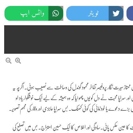
ٹویٹر
واٹس ایپ
ممتاز سیرت نگار پروفیسر تفاخر محمود گوندل کی وساطت سے نصیب ہوئی۔ اگرچہ یہ
ور سراپا محبت نے دل کو یوں چھو لیا کہ وہ ہمیشہ کے لیے ایک خوشگوار یاد او
بڑے دعوے یا خودنمائی کی کوئی کھنک۔ بس سراپا عاجزی اور وقار کی مجسم تصویر۔
خصیت کا عین عکس پائی۔سادگی اور اخلاص کا ایک حسین امتزاج۔ جس میں تصنع کی