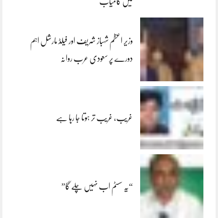
میں کامیاب
وزیر اعظم شہباز شریف اور فیلڈ مارشل اہم
دورے پر سعودی عرب روانہ
غریب، غریب تر ہوتا جا رہا ہے
“یہ سسٹم اب نہیں چلے گا”