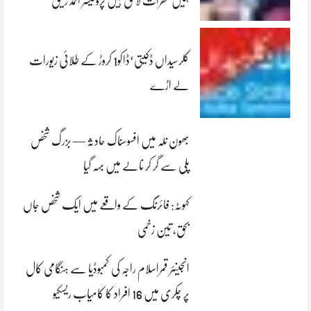
ہمیں خطرات لاحق ہیں پروفیسر احمد رفیق
کلرسیداں ڈکیتی‘ڈاکو1 کروڑ کے طلائی زیورات
لے اڑے
بھون نلہ میں افسوسناک حادثہ — بزرگ شخص
پلی سے گر کر نالے میں بہہ گیا
کہوٹہ: فائرنگ کے واقعے میں ایک شخص جاں
بحق، تین زخمی
انجینئر قمراسلام راجہ کی کمبوڈیا سے ہنگامی کال
پر چکری میں 16 افراد کا کامیاب ریسکیو