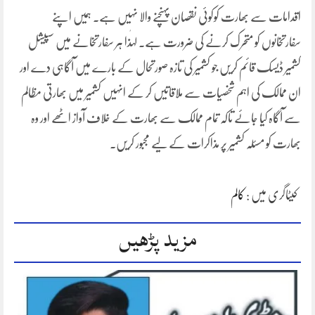
اقدامات سے بھارت کوکوئی نقصان پہنچنے والا نہیں ہے۔ ہمیں اپنے
سفارتخانوں کو متحرک کرنے کی ضرورت ہے۔ لہٰذا ہر سفارتخانے میں سپیشل
کشمیر ڈیسک قائم کریں جو کشمیر کی تازہ صورتحال کے بارے میں آگاہی دے اور
ان ممالک کی اہم شخصیات سے ملاقاتیں کر کے انہیں کشمیر میں بھارتی مظالم
سے آگاہ کیا جائے تاکہ تمام ممالک سے بھارت کے خلاف آواز اٹھے اور وہ
بھارت کو مسئلہ کشمیر پر مذاکرات کے لیے مجبور کریں۔
کیٹاگری میں :
کالم
مزید پڑھیں