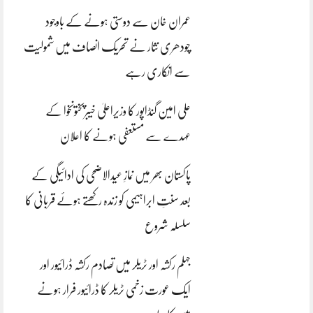
عمران خان سے دوستی ہونے کے باوجود
چودھری نثار نے تحریک انصاف میں شمولیت
سے انکاری رہے
علی امین گنڈاپور کا وزیراعلیٰ خیبرپختونخوا کے
عہدے سے مستعفی ہونے کا اعلان
پاکستان بھر میں نمازِ عیدالاضحی کی ادائیگی کے
بعد سنتِ ابراہیمی کو زندہ رکھتے ہوئے قربانی کا
سلسلہ شروع
جہلم رکشہ اور ٹریلر میں تصادم رکشہ ڈرائیور اور
ایک عورت زخمی ٹریلر کا ڈرائیور فرار ہونے