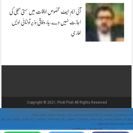
آئی ایم ایف مخصوص اوقات میں سستی بجلی کی
اجازت نہیں دے رہا، وفاقی وزیر توانائی اویس
لغاری
Copyright © 2021, Pindi Post All Rights Reserved.
// Show Author Image with Author Name in UrduPaper Theme function
urdu_paper_author_image_with_name($content) { if (is_single()) { $author_id =
get_the_author_meta('ID'); $author_name = get_the_author(); $author_avatar = get_avatar($author_id, 48);
// 48px size image $author_html = '
' . $author_name . '
' . $author_avatar . '