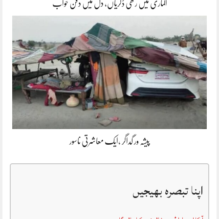
الماری میں رکھی ڈگریاں، دل میں دفن خواب
پیشہ ور گداگر ،ایک معاشرتی ناسور
اپنا تبصرہ بھیجیں