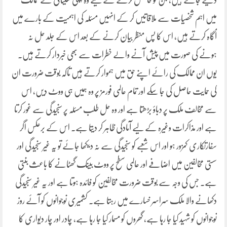
دیے جاتے ہیں، جن کو حاصل کرنے کے لیے وہ اپنی تعیناتی کے ممالک
میں اہم شخصیات سے ملاقاتیں کر کے انہیں مسئلہ کی اہمیت کے بارے میں
آگاہ کرتے ہیں، اس کا پس منظر بیان کرنے کے بعد اس کے جلد حل نہ
ہونے کی صورت میں پیش آنے والے خطرات سے بھی خبردار کرتے ہیں۔
یوں ان ممالک کی رائے اپنے حق میں ہموار کرتے ہیں تاکہ بوقت ضرورت ان
کی حمایت حاصل کی جا سکے اور تمام عالمی فورمز پر وہ ہمیں ہی ووٹ دیں، اس
سے مخالف ملک پر دباؤ بڑھتا ہے اور وہ حل طلب مسئلہ پر سنجیدگی سے غور کرتا
ہے اور مذاکرات وغیرہ کے لیے آمادگی ظاہر کر دیتا ہے۔ اس کے برعکس اگر
سفارتکاری کمزور ہو اور اس شعبے کو سنجیدگی سے نہ دیکھا جائے تو یہ غیر سنجیدگی اور
سستی مخالفین میں اضافے اور عالمی سطح پر ووٹ بینک گھٹانے کا باعث بنتی
ہے۔ جس کی وجہ سے بوقت ضرورت مخالفین کو فائدہ ہوتا ہے اور یہ غیر سنجیدگی
دکھانے والا ملک سراسر خسارے میں رہتا ہے۔ کشمیری نوجوانوں کو آئے روز
نوجوانوں کو شہید کیا جا رہا ہے، گھروں کو مسمار کیا جا رہا ہے، چادر اور چار دیواری کا