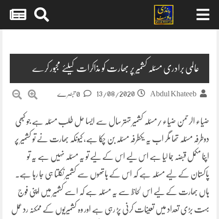
Skip
to
content
عالمی برادری مسئلہ کشمیر پر بھارت کو مذاکرات کیلئے مجبور کرے
13/08/2020
Abdul Khateeb
0 تبصرے
ضیاء الرحمن ضیاء /مسئلہ کشمیر تہتر سال سے ایسا حل طلب مسئلہ ہے جو کبھی
دوطرفہ مسئلہ تھا مگر اب یہ یکطرفہ مسئلہ بن چکا ہے، کیونکہ بھارت نے تو کشمیر پر
اپنا مکمل قبضہ جما لیا ہے اس لیے اس کے لیے تو یہ مسئلہ نہیں ہے یہ تو
پاکستان کے لیے مسئلہ ہے کہ اس کے ہاتھوں سے کشمیر نکلتا ہی جا رہا ہے۔
ہاں بھارت کے لیے اس لحاظ سے یہ مسئلہ ہے کہ اسے کشمیر میں اپنی فوج
بہت بڑی تعداد میں تعینات کرنی پڑ رہی ہے اور وہ کشمیریوں کے ممکنہ رد عمل