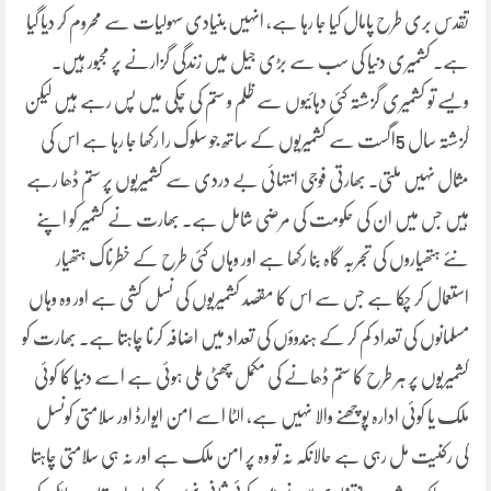
تقدس بری طرح پامال کیا جا رہا ہے، انہیں بنیادی سہولیات سے محروم کر دیا گیا
ہے۔ کشمیری دنیا کی سب سے بڑی جیل میں زندگی گزارنے پر مجبور ہیں۔
ویسے تو کشمیری گزشتہ کئی دہائیوں سے ظلم و ستم کی چکی میں پس رہے ہیں لیکن
گزشتہ سال 5اگست سے کشمیریوں کے ساتھ جو سلوک را رکھا جا رہا ہے اس کی
مثال نہیں ملتی۔ بھارتی فوجی انتہائی بے دردی سے کشمیریوں پر ستم ڈھا رہے
ہیں جس میں ان کی حکومت کی مرضی شامل ہے۔ بھارت نے کشمیر کو اپنے
نئے ہتھیاروں کی تجربہ گاہ بنا رکھا ہے اور وہاں کئی طرح کے خطرناک ہتھیار
استعمال کر چکا ہے جس سے اس کا مقصد کشمیریوں کی نسل کشی ہے اور وہ وہاں
مسلمانوں کی تعداد کم کر کے ہندوؤں کی تعداد میں اضافہ کرنا چاہتا ہے۔ بھارت کو
کشمیریوں پر ہر طرح کا ستم ڈھانے کی مکمل چھٹی ملی ہوئی ہے اسے دنیا کا کوئی
ملک یا کوئی ادارہ پوچھنے والا نہیں ہے، الٹا اسے امن ایوارڈ اور سلامتی کونسل
کی رکنیت مل رہی ہے حالانکہ نہ تو وہ پر امن ملک ہے اور نہ ہی سلامتی چاہتا