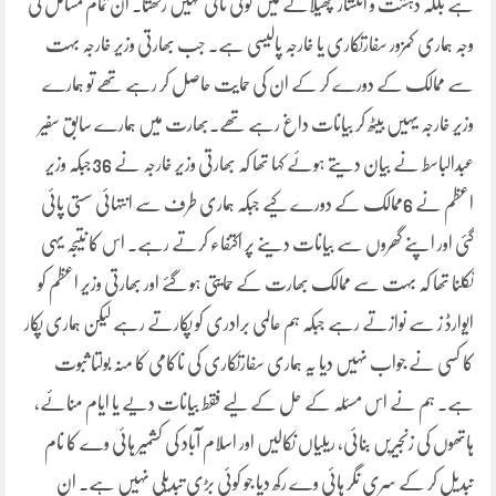
ہے بلکہ دہشت و انتشار پھیلانے میں کوئی ثانی نہیں رکھتا۔ ان تمام مسائل کی
وجہ ہماری کمزور سفارتکاری یا خارجہ پالیسی ہے۔ جب بھارتی وزیر خارجہ بہت
سے ممالک کے دورے کر کے ان کی حمایت حاصل کر رہے تھے تو ہمارے
وزیر خارجہ یہیں بیٹھ کر بیانات داغ رہے تھے۔بھارت میں ہمارے سابق سفیر
عبدالباسط نے بیان دیتے ہوئے کہا تھا کہ بھارتی وزیر خارجہ نے 36جبکہ وزیر
اعظم نے 6ممالک کے دورے کیے جبکہ ہماری طرف سے انتہائی سستی پائی
گئی اور اپنے گھروں سے بیانات دینے پر اکتفاء کرتے رہے۔ اس کا نتیجہ یہی
نکلنا تھا کہ بہت سے ممالک بھارت کے حمایتی ہو گئے اور بھارتی وزیر اعظم کو
ایوارڈ ز سے نوازتے رہے جبکہ ہم عالمی برادری کو پکارتے رہے لیکن ہماری پکار
کا کسی نے جواب نہیں دیا یہ ہماری سفارتکاری کی ناکامی کا منہ بولتا ثبوت
ہے۔ ہم نے اس مسئلہ کے حل کے لیے فقط بیانات دیے یا ایام منائے،
ہاتھوں کی زنجیریں بنائی، ریلیاں نکالیں اور اسلام آباد کی کشمیر ہائی وے کا نام
تبدیل کر کے سری نگر ہائی وے رکھ دیا جو کوئی بڑی تبدیلی نہیں ہے۔ ان