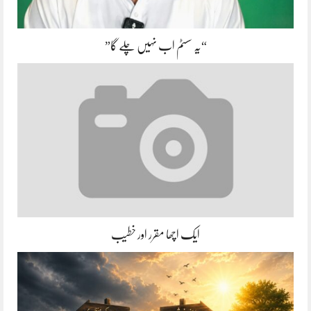
“یہ سسٹم اب نہیں چلے گا”
ایک اچھا مقرر اور خطیب