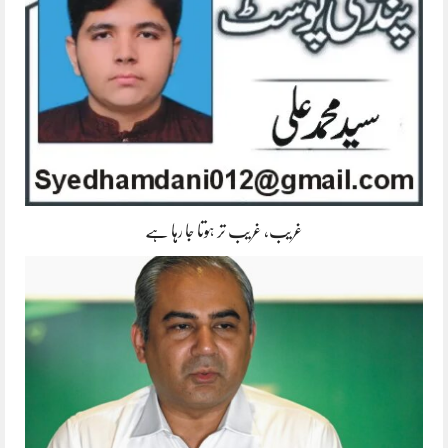
غریب، غریب تر ہوتا جا رہا ہے