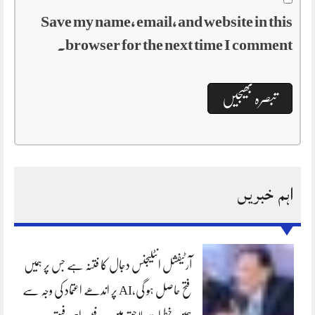
Save my name, email, and website in this
browser for the next time I comment.
اہم خبریں
آرٹیفشل انٹلیجنس دجال کا فتنہ ہے جس پر ہمیں
فتح حاصل ہو گی،AI پر اندھے اعتماد کی وجہ سے