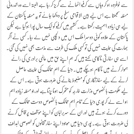
سے خوفزدہ ہو کر وہاں سے کرفیو اٹھانے سے گریز کر رہا ہے البتہ اسے وہ اندرونی
مسئلہ سمجھتا ہے اس لیے بین الاقوامی سطح پر دیکھا جائے تو یہ مسئلہ پاکستان کے
لیے ہی زیادہ اہمیت رکھتا ہے۔ کشمیر میں کرفیو کو ایک سال پورا ہو گیا ہے لیکن
پاکستان کے علاوہ کوئی دوسرا ملک اس میں دلچسپی نہیں لے رہا۔ کسی نے اگر
بھارت کی حمایت نہیں کی تو کسی ملک کی طرف سے مذمت بھی نہیں کی گئی۔
اسے ہی سفارتی ناکامی کہتے ہیں کہ ہم اپنے حق میں عالمی برادری کی رائے
ہموار کرنے میں ناکام ہوچکے ہیں۔ دنیا کے اہم ممالک کی حمایت حاصل
کرنے کے لیے سفارتکاری کو مضبوط بنانے کی ضرورت ہوتی ہے۔ اس کے
لیے حکومت بالخصوص وزارت خارجہ کو متحرک ہونا پڑتاہے اور جو مسئلہ زیادہ اہم
ہو اسے لے کر پوری دنیا کے تمام اہم ممالک بالخصوص دوست ممالک کے
دورے کرنے ہوتے ہیں اور ان کے سربراہان کو اپنے مؤ قف پر قائل کرنے
کی ضرورت ہوتی ہے۔ پوری دنیا میں موجود اپنے سفارتخانوں کو خصوصی اہداف