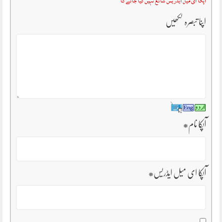
آپکا ای میل ایڈریس شائع نہیں کیا جائے گا
اپنا تبصرہ لکھیں
آپکا نام
*
آپکا ای میل ایڈریس
*