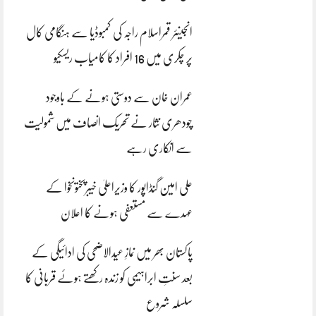
انجینئر قمراسلام راجہ کی کمبوڈیا سے ہنگامی کال
پر چکری میں 16 افراد کا کامیاب ریسکیو
عمران خان سے دوستی ہونے کے باوجود
چودھری نثار نے تحریک انصاف میں شمولیت
سے انکاری رہے
علی امین گنڈاپور کا وزیراعلیٰ خیبرپختونخوا کے
عہدے سے مستعفی ہونے کا اعلان
پاکستان بھر میں نمازِ عیدالاضحی کی ادائیگی کے
بعد سنتِ ابراہیمی کو زندہ رکھتے ہوئے قربانی کا
سلسلہ شروع