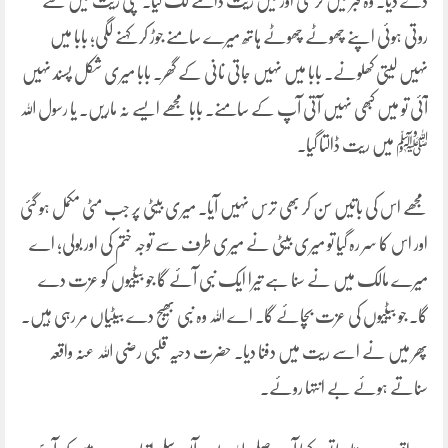
دے دیا۔ وہ قبر میں گر گئی اور میں ریت ڈالنے لگ گیا۔ بچی ریت میں سے
روتی ہوئی اپنے چھوٹے چھوٹے ہاتھ میرے سامنے جوڑ کر کہنے لگی؛ بابا میں
نہیں لیتی کھلونے۔ بابا میں نہیں جاتی نانی کے گھر۔ بابا میری شکل پسند نہیں
آئی تو میں کبھی نہیں آتی آپ کے سامنے۔ بابا مجھے ایسے نہ ماریں۔ یا رسول اللہ
ﷺ میں ریت ڈالتا گیا۔
مجھے اس کی باتیں سن کر بھی ترس نہیں آیا۔ میری بیٹی پر جب مٹی مکمل ہو گئی
اور اس کا سر رہ گیا تو میری بیٹی نے میری طرف سے توجہ ختم کی اور بولی؛ اے
میرے مالک میں نے سنا ہے تیرا ایک نبی آئے گا جو بیٹیوں کو عزت دے
گا۔ جو بیٹیوں کی عزت بچائے گا۔ اے اللہ وہ نبی بھیج دے بیٹیاں مر رہی ہیں۔
پھر میں نے اسے ریت میں دفنا دیا۔ حضرت دحیہ قلبی رضی اللہ عنہ واقعہ
سناتے ہوئے بے انتہا روئے۔