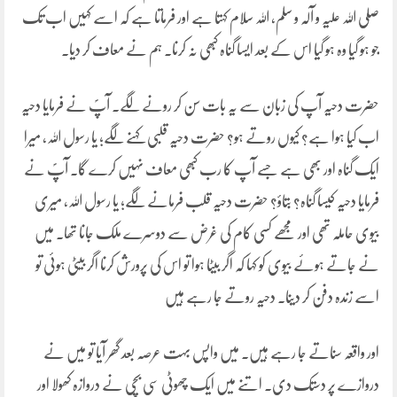
صلی اللہ علیہ و آلہ و سلم، اللہ سلام کہتا ہے اور فرماتا ہے کہ اسے کہیں اب تک
جو ہو گیا وہ ہو گیا اس کے بعد ایسا گناہ کبھی نہ کرنا۔ ہم نے معاف کر دیا۔
حضرت دحیہ آپ کی زبان سے یہ بات سن کر رونے لگے۔ آپؐ نے فرمایا دحیہ
اب کیا ہوا ہے؟ کیوں روتے ہو؟ حضرت دحیہ قلبی کہنے لگے؛ یا رسول اللہ، میرا
ایک گناہ اور بھی ہے جسے آپ کا رب کبھی معاف نہیں کرے گا۔ آپؐ نے
فرمایا دحیہ کیسا گناہ؟ بتاؤ؟ حضرت دحیہ قلب فرمانے لگے؛ یا رسول اللہ، میری
بیوی حاملہ تھی اور مجھے کسی کام کی غرض سے دوسرے ملک جانا تھا۔ میں
نے جاتے ہوئے بیوی کو کہا کہ اگر بیٹا ہوا تو اس کی پرورش کرنا اگر بیٹی ہوئی تو
اسے زندہ دفن کر دینا۔ دحیہ روتے جا رہے ہیں
اور واقعہ سناتے جا رہے ہیں۔ میں واپس بہت عرصہ بعد گھر آیا تو میں نے
دروازے پر دستک دی۔ اتنے میں ایک چھوٹی سی بچی نے دروازہ کھولا اور