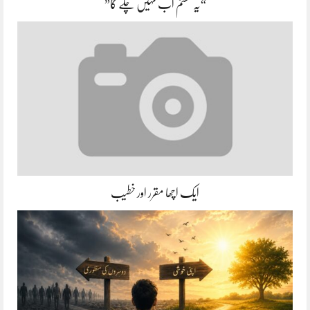
“یہ سسٹم اب نہیں چلے گا”
ایک اچھا مقرر اور خطیب