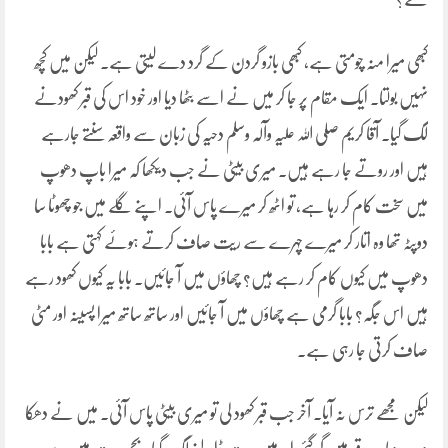
کبھی میرا منہ چومتی ہے، کبھی بازو گردن کے گرد دے لیتی ہے۔ لیکن میں کچھ
نہیں بولتا۔ ایک مقام پر جا کر میں نے اسے بٹھا دیا اور خود اس کی قبر کھودنے
لگ گیا۔ آقا کریم صلی اللہ علیہ وآلہ وسلم دحیہ کی زبان سے واقعہ سنتے جارہے
ہیں اور روتے جا رہے ہیں۔ میری بیٹی نے جب دیکھا کہ میرا باپ دھوپ
میں سخت کام کر رہا ہے، تو اٹھ کر میرے پاس آئی۔ اپنے گلے میں جو چھوٹا سا
دوپٹہ تھا وہ اتار کر میرے چہرے سے ریت صاف کرتے ہوئے کہتی ہے بابا
دھوپ میں کیوں کام کر رہے ہیں؟ چھاؤں میں آ جائیں۔ بابا یہ کیوں کھود رہے
ہیں اس جگہ؟ بابا گرمی ہے چھاؤں میں آ جائیں اور ساتھ ساتھ میرا پسینہ اور مٹی
صاف کرتی جا رہی ہے۔
لیکن مجھے ترس نہ آیا۔ آخر جب قبر کھود لی تو میری بیٹی پاس آئی۔ میں نے دھکا