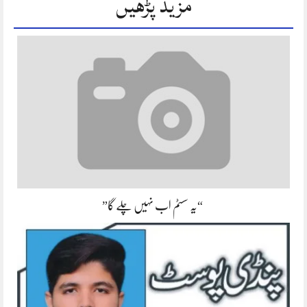
مزید پڑھیں
“یہ سسٹم اب نہیں چلے گا”