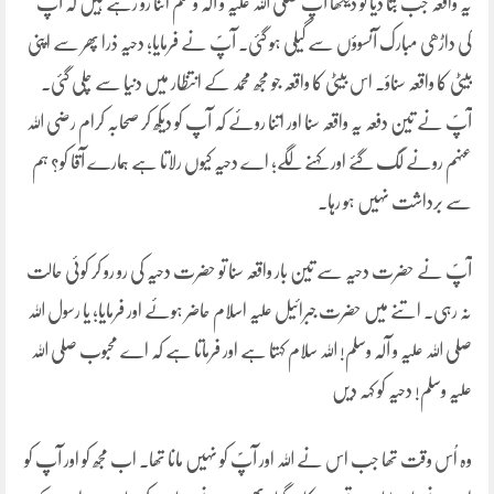
یہ واقعہ جب بتا دیا تو دیکھا آپ صلی اللہ علیہ و آلہ وسلم اتنا رو رہے ہیں کہ آپؐ
کی داڑھی مبارک آنسوؤں سے گیلی ہو گئی۔ آپؐ نے فرمایا؛ دحیہ ذرا پھر سے اپنی
بیٹی کا واقعہ سناؤ۔ اس بیٹی کا واقعہ جو مجھ محمد کے انتظار میں دنیا سے چلی گئی۔
آپؐ نے تین دفعہ یہ واقعہ سنا اور اتنا روئے کہ آپ کو دیکھ کر صحابہ کرام رضی اللہ
عنہم رونے لگ گئے اور کہنے لگے؛ اے دحیہ کیوں رلاتا ہے ہمارے آقا کو؟ ہم
سے برداشت نہیں ہو رہا۔
آپؐ نے حضرت دحیہ سے تین بار واقعہ سنا تو حضرت دحیہ کی رو رو کر کوئی حالت
نہ رہی۔ اتنے میں حضرت جبرائیل علیہ اسلام حاضر ہوئے اور فرمایا؛ یا رسول اللہ
صلی اللہ علیہ و آلہ وسلم! اللہ سلام کہتا ہے اور فرماتا ہے کہ اے محبوب صلی اللہ
علیہ وسلم! دحیہ کو کہہ دیں
وہ اُس وقت تھا جب اس نے اللہ اور آپؐ کو نہیں مانا تھا۔ اب مجھ کو اور آپ کو