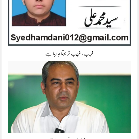
غریب، غریب تر ہوتا جا رہا ہے