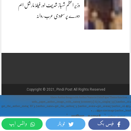
وزیر اعظم شہباز شریف اور فیلڈ مارشل اہم
دورے پر سعودی عرب روانہ
Copyright © 2021, Pindi Post All Rights Reserved.
// Show Author Image with Author Name in UrduPaper Theme function
urdu_paper_author_image_with_name($content) { if (is_single()) { $author_id =
get_the_author_meta('ID'); $author_name = get_the_author(); $author_avatar = get_avatar($author_id, 48);
// 48px size image $author_html = '
' . $author_name . '
' . $author_avatar . '
فیس بک
ٹویٹر
واٹس ایپ
'; return $author_html . $content; } return $content; } add_filter('the_content',
'urdu_paper_author_image_with_name');