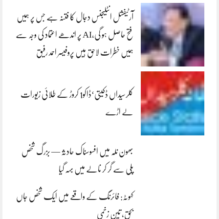
آرٹیفشل انٹلیجنس دجال کا فتنہ ہے جس پر ہمیں
فتح حاصل ہو گی،AI پر اندھے اعتماد کی وجہ سے
ہمیں خطرات لاحق ہیں پروفیسر احمد رفیق
کلرسیداں ڈکیتی‘ڈاکو1 کروڑ کے طلائی زیورات
لے اڑے
بھون نلہ میں افسوسناک حادثہ — بزرگ شخص
پلی سے گر کر نالے میں بہہ گیا
کہوٹہ: فائرنگ کے واقعے میں ایک شخص جاں
بحق، تین زخمی