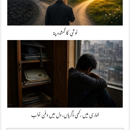
خوشی کا گمشدہ پتہ
الماری میں رکھی ڈگریاں، دل میں دفن خواب