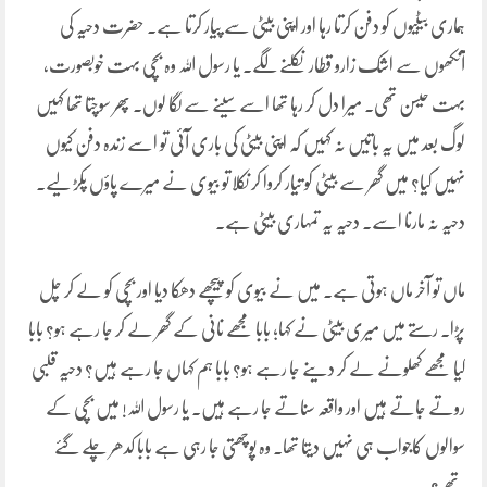
ہماری بیٹیوں کو دفن کرتا رہا اور اپنی بیٹی سے پیار کرتا ہے۔ حضرت دحیہ کی
آنکھوں سے اشک زارو قطار نکلنے لگے۔ یا رسول اللہ وہ بچی بہت خوبصورت،
بہت حیسن تھی۔ میرا دل کر رہا تھا اسے سینے سے لگا لوں۔ پھر سوچتا تھا کہیں
لوگ بعد میں یہ باتیں نہ کہیں کہ اپنی بیٹی کی باری آئی تو اسے زندہ دفن کیوں
نہیں کیا؟ میں گھر سے بیٹی کو تیار کروا کر نکلا تو بیوی نے میرے پاؤں پکڑ لیے۔
دحیہ نہ مارنا اسے۔ دحیہ یہ تمہاری بیٹی ہے۔
ماں تو آخر ماں ہوتی ہے۔ میں نے بیوی کو پیچھے دھکا دیا اور بچی کو لے کر چل
پڑا۔ رستے میں میری بیٹی نے کہا؛ بابا مجھے نانی کے گھر لے کر جا رہے ہو؟ بابا
کیا مجھے کھلونے لے کر دینے جا رہے ہو؟ بابا ہم کہاں جا رہے ہیں؟ دحیہ قلبی
روتے جاتے ہیں اور واقعہ سناتے جا رہے ہیں۔ یا رسول اللہ! میں بچی کے
سوالوں کاجواب ہی نہیں دیتا تھا۔ وہ پوچھتی جا رہی ہے بابا کدھر چلے گئے
تھے؟