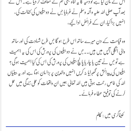
اس نے مان لیا ہے تو دحیہ کا یہ گناہ بھی ہم نے معاف کر دیا ہے۔ اس کے
بعد آپ صلی اللہ علیہ و آلہ وسلم نے فرمایا جس نے دو بیٹیوں کی کفالت کی،
انہیں بڑا کیا، ان کے فرائض ادا کیے،
وہ قیامت کے دن میرے ساتھ اس طرح ہو گا جس طرح شہادت کی اور ساتھ
والی انگلی آپس میں ہیں۔۔جس نے دو بیٹیوں کی پرورش کی اس کی یہ اہمیت
ہے تو جس نے تین یا چار یا پانچ بیٹیوں کی پرورش کی اس کی کیا اہمیت ہو گی؟
بیٹیوں کی پیدائش پر گھبرایا نہ کریں انہیں والدین پر بڑا مان ہوتا ہے اور یہ بیٹیاں
اللہ کی خاص رحمت ہوتی ہیں اللہ تعالیٰ ہمیں ان واقعات کو عملی زندگی میں عمل
کرنے کی توفیق عطاء فرمائے۔
کیٹاگری میں :
کالم