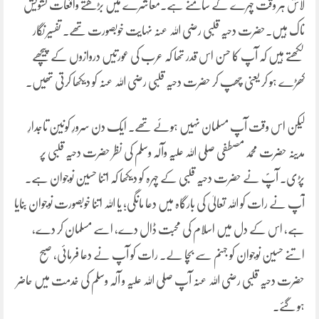
لاش ہر وقت چہرے کے سامنے ہے۔معاشرے میں بڑھتے واقعات تشویش
ناک ہیں۔حضرت دحیہ قلبی رضی اللہ عنہ نہایت خوبصورت تھے۔ تفسیر نگار
لکھتے ہیں کہ آپ کا حسن اس قدر تھا کہ عرب کی عورتیں دروازوں کے پیچھے
کھڑے ہو کر یعنی چھپ کر حضرت دحیہ قلبی رضی اللہ عنہ کو دیکھا کرتی تھیں۔
لیکن اس وقت آپ مسلمان نہیں ہوئے تھے۔ ایک دن سرورِ کونین تاجدارِ
مدینہ حضرت محمد مصطفی صلی اللہ علیہ وآلہ وسلم کی نظر حضرت دحیہ قلبی پر
پڑی۔ آپؐ نے حضرت دحیہ قلبی کے چہرہ کو دیکھا کہ اتنا حسین نوجوان ہے۔
آپ نے رات کو اللہ تعالیٰ کی بارگاہ میں دعا مانگی؛ یا اللہ اتنا خوبصورت نوجوان بنایا
ہے، اس کے دل میں اسلام کی محبت ڈال دے، اسے مسلمان کر دے،
اتنے حسین نوجوان کو جہنم سے بچا لے۔ رات کو آپ نے دعا فرمائی، صبح
حضرت دحیہ قلبی رضی اللہ عنہ آپ صلی اللہ علیہ و آلہ وسلم کی خدمت میں حاضر
ہو گئے۔