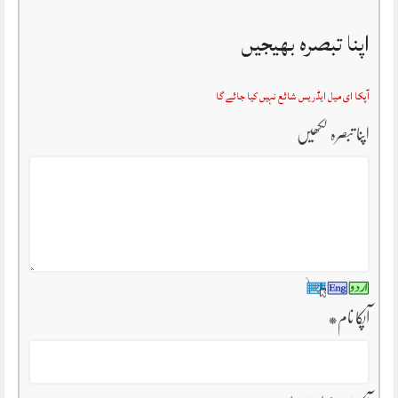
اپنا تبصرہ بھیجیں
آپکا ای میل ایڈریس شائع نہیں کیا جائے گا
اپنا تبصرہ لکھیں
آپکا نام
*