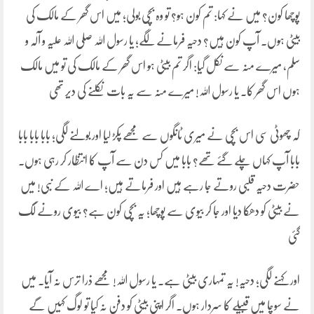
پوچھا کون؟ میں نے کہا: تم کون ہو؟ تو وہ بچی بولی؛ میں اس گھر کے مالک کی
بیٹی ہوں۔ آپ کون ہیں؟ دحیہ فرمانے لگے؛ یا رسول اللہ صلی اللہ علیہ و آلہ و
سلم، میرے منہ سے نکل گیا: اگر تم بیٹی ہو اس گھر کے مالک کی تو میں مالک
ہوں اس گھر کا۔ یا رسول اللہ! میرے منہ سے یہ بات نکلنے کی دیر تھی
کہ چھوٹی سی اس بچی نے میری ٹانگوں سے مجھے پکڑ لیا اور بولنے لگی؛ بابا بابا بابا
بابا آپ کہاں چلے گئے تھے؟ بابا میں کس دن سے آپ کا انتظار کر رہی ہوں۔
حضرت دحیہ قلبی روتے جا رہے ہیں اور فرماتے ہیں؛ اے اللہ کے نبی! میں
نے بیٹی کو دھکا دیا اور جا کر بیوی سے پوچھا؛ یہ بچی کون ہے؟ بیوی رونے لگ
گئی
اور کہنے لگی؛ دحیہ! یہ تمہاری بیٹی ہے۔ یا رسول اللہ! مجھے ذرا ترس نہ آیا۔ میں
نے سوچا میں قبیلے کا سردار ہوں۔ اگر اپنی بیٹی کو دفن نہ کیا تو لوگ کہیں گے