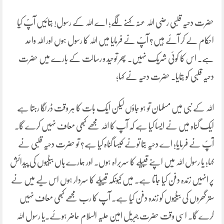
حضرت دحیہ قلبی رضی اللہ عنہ کہنے لگے؛ اے اللہ کے رسول! بتائیں آپؐ کیا
احکام لے کر آئے ہیں؟ آپؐ نے فرمایا میں اللہ کا رسول ہوں اور اللہ واحد
ہے۔ اس کا کوئی شریک نہیں۔ پھر توحید و رسالت کے بارے میں حضرت
دحیہ قلبی کو بتایا۔ حضرت دحیہ نے کہا؛
اللہ کے نبی میں مسلمان تو ہو جاؤں لیکن ایک بات کا ہر وقت ڈر لگا رہتا ہے
ایک گناہ میں نے ایسا کیا ہے کہ آپ کا اللہ مجھے کبھی معاف نہیں کرے گا۔
آپؐ نے فرمایا؛ اے دحیہ بتا تونے کیسا گناہ کیا ہے؟ تو حضرت دحیہ قلبی نے
کہا؛ یا رسول اللہ میں اپنے قبیلے کا سربراہ ہوں۔ اور ہمارے ہاں بیٹیوں کی پیدائش
پر انہیں زندہ دفن کیا جاتا ہے۔ میں کیونکہ قبیلے کا سردار ہوں اس لیے میں نے
ستر گھروں کی بیٹیوں کو زندہ دفن کیا ہے۔ آپ کا رب مجھے کبھی معاف نہیں
کرے گا۔ اسی وقت حضرت جبریل امین علیہ السلام حاضر ہوئے۔یا رسول اللہ