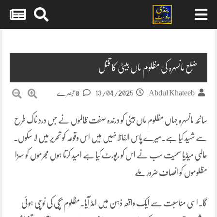
Skip
to
content
ضلع مانسہرہ کی مظلوم ماں بیٹی کا قتل
13/04/2025
Abdul Khateeb
0 تبصرے
سانحہ مانسہرہ جہاں مظلوم ماں بیٹی کو درندہ صفت ظالموں نے جس درد ناک طرح
سے شہید کیا ہے۔میرے پاس الفاظ نہیں میں اس وقوعہ کو تحریر میں لا سکوں۔
عالمی میڈیا سمیت سب نے اس کو رپورٹ کیا ہے امید کرتا ہوں مجرموں کو سزا
مظلوموں کو انصاف ضرور ملے
گا۔اسی مناسبت سے ایک واقعہ ذہن میں امڈ آیا۔مظلوم بچی کی نوچی ہوئی