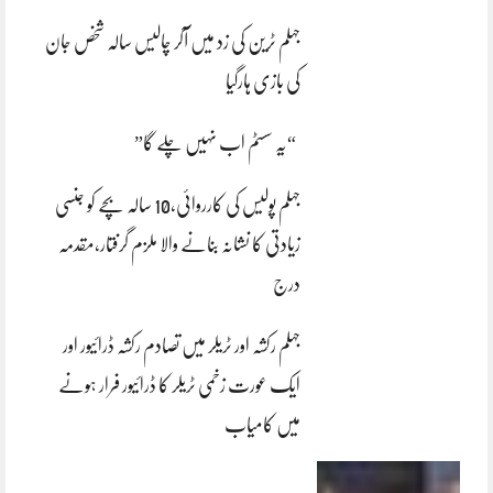
جہلم ٹرین کی زد میں آکر چالیس سالہ شخص جان
کی بازی ہارگیا
“یہ سسٹم اب نہیں چلے گا”
جہلم پولیس کی کارروائی،10 سالہ بچے کو جنسی
زیادتی کا نشانہ بنانے والا ملزم گرفتار،مقدمہ
درج
جہلم رکشہ اور ٹریلر میں تصادم رکشہ ڈرائیور اور
ایک عورت زخمی ٹریلر کا ڈرائیور فرار ہونے
میں کامیاب