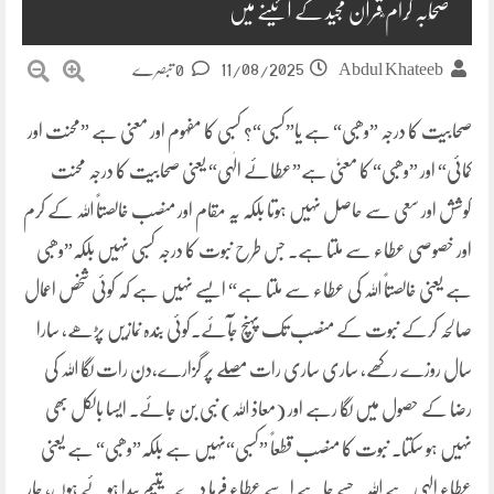
صَحَابہ کِرام ؓقرآن مجید کے آئینے میں
11/08/2025
Abdul Khateeb
0 تبصرے
صحابیت کا درجہ ”وھبی“ ہے یا”کسبی“؟ کسبی کا مفہوم اور معنی ہے ”محنت اور
کمائی“ اور ”وھبی“ کا معنیٰ ہے”عَطائے الٰہٖی“ یعنی صحابیت کا درجہ محنت
کوشش اور سعی سے حاصل نہیں ہوتا بلکہ یہ مقام اور منصب خالصتاً اللہ کے کرم
اور خصوصی عطاء سے ملتا ہے۔ جس طرح نبوت کا درجہ کسبی نہیں بلکہ”وھبی
ہے یعنی خالصتاً اللہ کی عطاء سے ملتا ہے“ ایسے نہیں ہے کہ کوئی شخص اعمال
صالحہ کرکے نبوت کے منصب تک پہنچ جآئے۔کوئی بندہ نمازیں پڑھے، سارا
سال روزے رکھے، ساری ساری رات مصلے پر گزارے،دن رات لگا اللہ کی
رضا کے حصول میں لگا رہے اور (معاذ اللہ) نبی بن جائے۔ ایسا بالکل بھی
نہیں ہو سکتا۔ نبوت کا منصب قطعاً ”کسبی“نہیں ہے بلکہ”وھبی“ ہے یعنی
عطاء الہی ہے اللہ جسے چاہے اسے عطاء فرما دے۔ یتیم پیدا ہوئے ہوں، چار