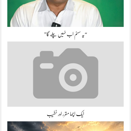
“یہ سسٹم اب نہیں چلے گا”
ایک اچھا مقرر اور خطیب