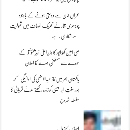
عمران خان سے دوستی ہونے کے باوجود
چودھری نثار نے تحریک انصاف میں شمولیت
سے انکاری رہے
علی امین گنڈاپور کا وزیراعلیٰ خیبرپختونخوا کے
عہدے سے مستعفی ہونے کا اعلان
پاکستان بھر میں نمازِ عیدالاضحی کی ادائیگی کے
بعد سنتِ ابراہیمی کو زندہ رکھتے ہوئے قربانی کا
سلسلہ شروع
احساس کا زوال