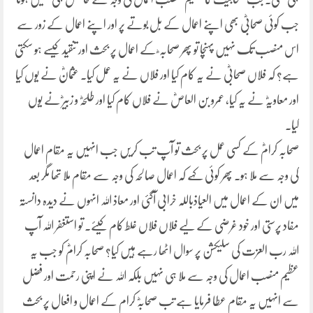
جب کوئی صحابیؓ بھی اپنے اعمال کے بل بوتے پر اور اپنے اعمال کے زور سے
اس منصب تک نہیں پہنچا تو پھر صحابہ ؓ کے اعمال پر بحث اور تنقید کیسے ہو سکتی
ہے؟ کہ فلاں صحابیؓ نے یہ کام کیا اور فلاں نے یہ عمل کیا۔ عثمانؓ نے یوں کیا
اور معاویہؓ نے یہ کیا، عمرو بن العاصؓ نے فلاں کام کیا اور طلحہؓ و زبیرؓ نے یوں
کیا۔
صحابہ کرامؓ کے کسی عمل پر بحث تو آپ تب کریں جب انہیں یہ مقام اعمال
کی وجہ سے ملا ہو۔ پھر کوئی کہے کہ اعمال صالحہ کی وجہ سے مقام ملا تھا مگر بعد
میں ان کے اعمال میں العیاذباللہ خرابی آگئی اور معاذ اللہ انہوں نے دیدہ دانستہ
مفاد پرستی اور خود غرضی کے لیے فلاں فلاں غلط کام کیئے۔ تو استغفر اللہ آپ
اللہ رب العزت کی سلیکشن پر سوال اٹھا رہے ہیں کیا؟ صحابہ کرامؓ کو جب یہ
عظیم منصب اعمال کی وجہ سے ملا ہی نہیں بلکہ اللہ نے اپنی رحمت اور فضل
سے انہیں یہ مقام عطا فرمایا ہے تب صحابہؓ کرام کے اعمال و افعال پر بحث