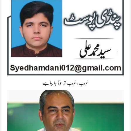
غریب، غریب تر ہوتا جا رہا ہے