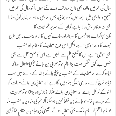
سال کی عمر میں والدہ بھی داغ مفارقت دے گئے ہوں، آٹھ سال کی عمر میں
شفیق دادا بھی چل بسے ہوں، کوء بھائی، بہن اور بھی نہ ہو اور بظاہر کوئی سہارا
بھی نہ ہو پھر عرش والا چاہے تو ان کے سر پر ختم نبوت کا
تاج سجا کر اسے 14طبقوں کا سردار اور سارے نبیوں کا امام بنا دے۔ جس طرح
نبوت کا درجہ”وھبی“ ہے بلکل اسی طرح صحابیتؓ کا مقام اور منصب
بھی”وھبی“ ہے اس کا تعلق علم سے نہیں ہے اس کا تعلق عمل سے بھی
نہیں ہے کوئی شخص بہت بڑا عالم ہو تو صحابی بن جائے گا کیا؟اعمال صالحہ
زیادہ کرے اور صحابیت کے منصب پر پہنچ جائے؟ اللہ کے راستے میں بہت
زیادہ خرچ کرے، ساری زندگی جہاد میں لگا رہے اور صحابی بن جائے؟ رات کو
اٹھ کے نوافل پڑھے اور صحابی بن جائے؟ذکر اذکار زیادہ پڑھتا ہو تو صحابیت
کے مرتبے پر فائز ہو جائے؟یہ قطعاً نہیں ہو سکتا اگر علم کی بنیاد پر یہ منصب ملتا
تو امام اعظمؒ اور امام مالک بھیؒ صحابی ہوتے۔تقویٰ کی بنیاد پر یہ مقام ملتا تو ابنِ