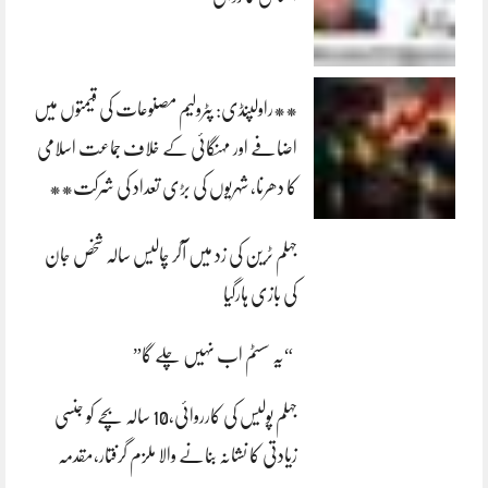
**راولپنڈی: پٹرولیم مصنوعات کی قیمتوں میں
اضافے اور مہنگائی کے خلاف جماعت اسلامی
کا دھرنا، شہریوں کی بڑی تعداد کی شرکت**
جہلم ٹرین کی زد میں آکر چالیس سالہ شخص جان
کی بازی ہارگیا
“یہ سسٹم اب نہیں چلے گا”
جہلم پولیس کی کارروائی،10 سالہ بچے کو جنسی
زیادتی کا نشانہ بنانے والا ملزم گرفتار،مقدمہ