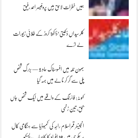
ہمیں خطرات لاحق ہیں پروفیسر احمد رفیق
کلرسیداں ڈکیتی‘ڈاکو1 کروڑ کے طلائی زیورات
لے اڑے
بھون نلہ میں افسوسناک حادثہ — بزرگ شخص
پلی سے گر کر نالے میں بہہ گیا
کہوٹہ: فائرنگ کے واقعے میں ایک شخص جاں
بحق، تین زخمی
انجینئر قمراسلام راجہ کی کمبوڈیا سے ہنگامی کال
پر چکری میں 16 افراد کا کامیاب ریسکیو