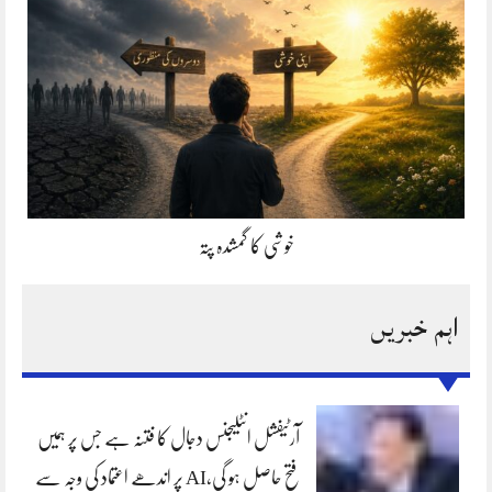
خوشی کا گمشدہ پتہ
اہم خبریں
آرٹیفشل انٹلیجنس دجال کا فتنہ ہے جس پر ہمیں
فتح حاصل ہو گی،AI پر اندھے اعتماد کی وجہ سے