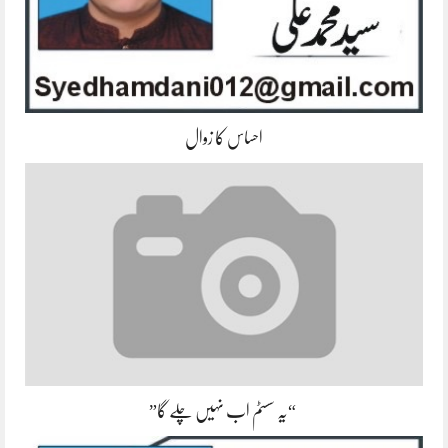
احساس کا زوال
“یہ سسٹم اب نہیں چلے گا”