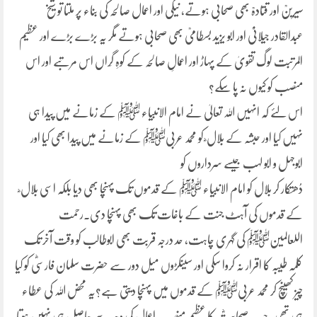
سیرینؒ اور قتادہؒ بھی صحابی ہوتے، نیکی اور اعمال صالحہ کی بناء پر ملتا تو شیخ
عبدالقادر جیلانیؒ اور ابو یزید بسطامیؒ بھی صحابی ہوتے مگر یہ بڑے بڑے اور عظیم
المرتبت لوگ تقویٰ کے پہاڑ اور اعمالِ صالحہ کے کوہِ گِراں اس مرتبے اور اس
منصب کو کیوں نہ پا سکے؟
اس لئے کہ انہیں اللہ تعالیٰ نے امام الانبیاء ﷺ کے زمانے میں پیدا ہی
نہیں کیا اور حبشہ کے بلال ؓ کو محمد عربیﷺ کے زمانے میں پیدا بھی کیا اور
ابوجہل و ابو لہب جیسے سرداروں کو
دُھتکار کر بلال کو امام الانبیاء ﷺ کے قدموں تک پہنچا بھی دیا بلکہ اسی بلال ؓ
کے قدموں کی آہٹ جنت کے باغات تک بھی پہنچا دی۔رحمت
اللعالمینﷺ کی گہری چاہت، حد درجہ قربت بھی ابوطالب کو وقت آخر تک
کلمہ طیبہ کا اقرار نہ کروا سکی اور سینکڑوں میل دور سے حضرت سلمان فارسیؓ کو کیا
چیز کھینچ کر محمد عربیﷺ کے قدموں میں پہنچا دیتی ہے؟یہ محض اللہ کی عطاء
ہی تھی۔جب صحابیتؓ کا عظیم منصب اعمال کی وجہ سے حاصل ہی نہیں ہوتا