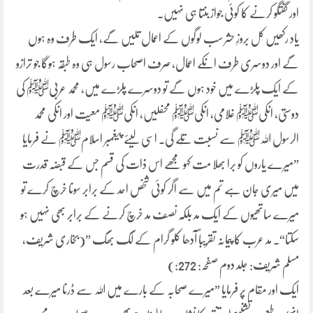
اور گفتگو کرنے کا کوئی جواز بنتا ہی نہیں۔
یاد رکھیں کل بروزِ حشر سب لوگوں کے اعمال تلیں گے، ایک طرف وہ ہوں
گے اور دوسری طرف انکے اعمال، صرف اصحاب رسول ہی وہ طبقہ ہوگا جو ترازو
کے ایک پلڑے میں خود ہوں گے تو دوسرے پلڑے میں، محمد عربیﷺ کی
دوستی، انکیﷺ غلامی، انکیﷺ محفلیں، انکیﷺ معیت اور انکی محمد
الرسول اللہﷺ سے نسبت تُلے گی۔ اسی لیئے پیغمبر اسلامﷺ نے فرمایا
”میرے یاروں کو برا بھلا مت کہو مجھے اس ذات کی قسم جس کے قبضہ قدرت
میں میری جان ہے تم میں سے اگر کوئی شخص احد کے برابر سونا خرچ کرے تو
میرے ساتھیوں کے ایک مد بلکہ نصف مد خرچ کرنے کے برابر بھی نہیں ہو
سکتا“۔ مد عرب کا پیمانہ تقریباً آدھا کلو گرام کے لگ بھگ ”(بخاری شریف،
مسلم شریف: جلد دوم صفحہ: 272:)
ایک اور مقام پر فرمایا ”میرے صحابہ کے بارے میں اللہ سے ڈرنا میرے بعد