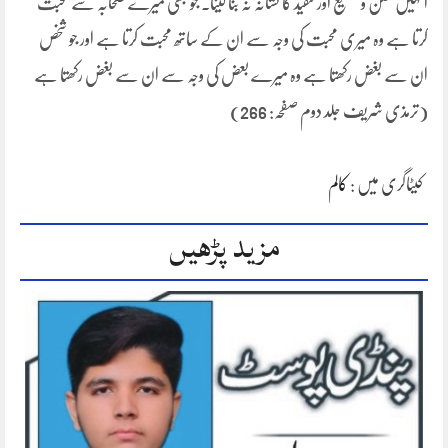
انہیں طعن و تشنیع اور تنقید کا نشانہ نہ بنا لینا۔ جو بھی میرے صحابہ سے محبت
کرتا ہے وہ میری محبت کی وجہ سے ان کے ساتھ محبت کرتا ہے اور جو شخص
ان سے بغض رکھتا ہے وہ میرے بعض کی وجہ سے ان سے بغض رکھتا ہے
(ترمذی شریف جلد دوم صفحہ: 266)
کیٹاگری میں :
کالم
مزید پڑھیں