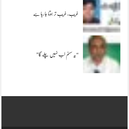
غریب، غریب تر ہوتا جا رہا ہے
“یہ سسٹم اب نہیں چلے گا”