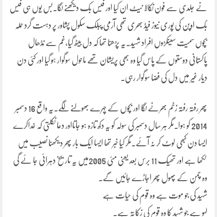
نے جلدی سے فون نکالا نیٹ ان کیا اور فیس بک دیکھنے لگا۔بس یوں ہی فیس
بک اوپن کی پوری نیوز فیڈ بھری تھی آرمی پبلک سکول پشاور پر دہست گرد حملہ
بچوں سمیت سینکڑوں افراد شہید۔یہ پڑھنا تھا کہ دل بیٹھ گیا،غم سے نڈھال
پاکستانی دوستوں کے پاس گیا وہ بھی پریشان تھے ماحول سوگوار ہو گیا اور کئی دن
دیار غیر میں دل کی فضا سوگوار رہی۔
پھر رفتہ رفتہ زخم بھرنے لگا اور بچوں کے چہرے بھولنے لگے۔یہ واقع 16 دسمبر
2014 کو ہوا۔مگر ہر سال دسمبر کی سولہ کو یہ دکھ تازہ ہو جاتااور دعا نکلتی کہ خداکرے
ایسا دن کبھی لوٹ کر نہ آئے۔مگر کیا خبر تھا ایسا ایک بار پھر دیکھنا نصیب میں
لکھا ہے اور تھیک 11 برس بعد یعنی مئی 2005میں یہ تاریخ دہرائی جا ئے گی
وہ چمن کے پھول پھر اجاڑے جائیں گے۔
شہید کی جو موت ہے وہ قوم کی حیات ہے
لہو ہے جو شہید کا وہ قوم کی زکاتہ ہے۔