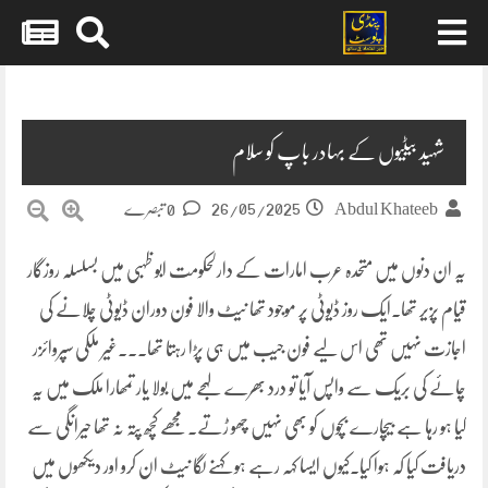
Skip
to
content
شہید بیٹیوں کے بہادر باپ کو سلام
26/05/2025
Abdul Khateeb
0 تبصرے
یہ ان دنوں میں متحدہ عرب امارات کے دارلحکومت ابو ظہبی میں بسلسلہ روزگار
قیام پزیر تھا۔ایک روز ڈیوٹی پر موجود تھا نیٹ والا فون دوران ڈیوٹی چلانے کی
اجازت نہیں تھی اس لیے فون جیب میں ہی پڑا رہتا تھا۔۔۔غیر ملکی سپروائزر
چائے کی بریک سے واپس آیا تو درد بھرے لہجے میں بولا یار تمھارا ملک میں یہ
کیا ہو رہا ہے بیچارے بچوں کو بھی نہیں چھو ڑتے۔مجھے کچھ پتہ نہ تھا حیرانگی سے
دریافت کیا کہ ہوا کیا۔کیوں ایسا کہہ رہے ہو کہنے لگا نیٹ ان کرو اور دیکھوں میں