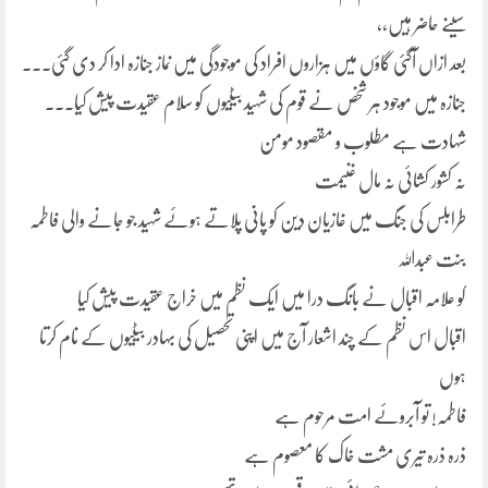
سینے حاضر ہیں،،
بعد ازاں آگئی گاؤں میں ہزاروں افراد کی موجودگی میں نماز جنازہ ادا کر دی گئی۔۔۔
جنازہ میں موجود ہر شخص نے قوم کی شہید بیٹیوں کو سلام عقیدت پیش کیا۔۔۔
شہادت ہے مطلوب و مقصود مومن
نہ کشور کشائی نہ مال غنیمت
طرابلس کی جنگ میں غازیان دین کو پانی پلاتے ہوئے شہید جو جانے والی فاطمہ
بنت عبداللہ
کو علامہ اقبال نے بانگ درا میں ایک نظم میں خراج عقیدت پیش کیا
اقبال اس نظم کے چند اشعار آج میں اپنی تحصیل کی بہادر بیٹیوں کے نام کرتا
ہوں
فاطمہ! تو آبروئے امت مرحوم ہے
ذرہ ذرہ تیری مشت خاک کا معصوم ہے