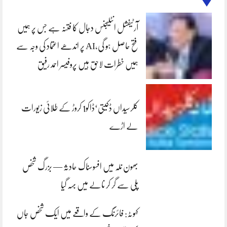
آرٹیفشل انٹلیجنس دجال کا فتنہ ہے جس پر ہمیں
فتح حاصل ہو گی،AI پر اندھے اعتماد کی وجہ سے
ہمیں خطرات لاحق ہیں پروفیسر احمد رفیق
کلرسیداں ڈکیتی‘ڈاکو1 کروڑ کے طلائی زیورات
لے اڑے
بھون نلہ میں افسوسناک حادثہ — بزرگ شخص
پلی سے گر کر نالے میں بہہ گیا
کہوٹہ: فائرنگ کے واقعے میں ایک شخص جاں