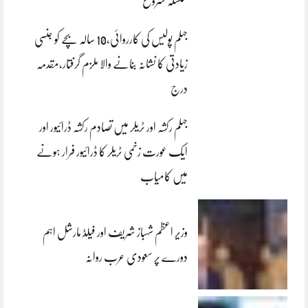
سلسلہ شروع
جہلم پولیس کی کارروائی،10 سالہ بچے کو جنسی
زیادتی کا نشانہ بنانے والا ملزم گرفتار،مقدمہ
درج
جہلم رکشہ اور ٹریلر میں تصادم رکشہ ڈرائیور اور
ایک عورت زخمی ٹریلر کا ڈرائیور فرار ہونے
میں کامیاب
وزیر اعظم شہباز شریف اور فیلڈ مارشل اہم
دورے پر سعودی عرب روانہ