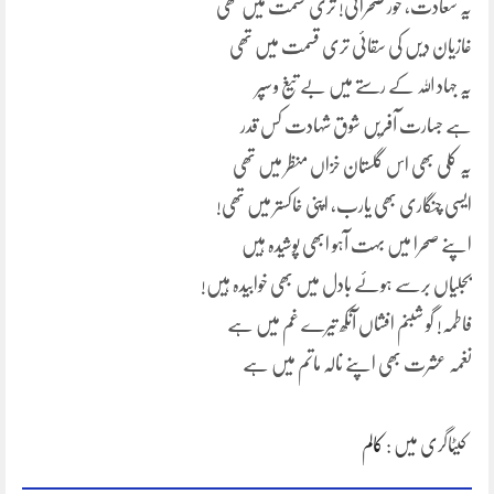
یہ سعادت، حور صحرائی! تری قسمت میں تھی
غازیان دیں کی سقائی تری قسمت میں تھی
یہ جہاد اللہ کے رستے میں بے تیغ و سپر
ہے جسارت آفریں شوق شہادت کس قدر
یہ کلی بھی اس گلستان خزاں منظر میں تھی
ایسی چنگاری بھی یارب، اپنی خاکستر میں تھی!
اپنے صحرا میں بہت آہو ابھی پوشیدہ ہیں
بجلیاں برسے ہوئے بادل میں بھی خوابیدہ ہیں!
فاطمہ! گو شبنم افشاں آنکھ تیرے غم میں ہے
نغمہ عشرت بھی اپنے نالہ ماتم میں ہے
کیٹاگری میں :
کالم