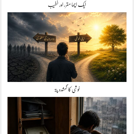
ایک اچھا مقرر اور خطیب
خوشی کا گمشدہ پتہ