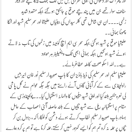
اور پھر آگ اور دھواں کی ہولی نظر آئی بس میں لگ بھگ 43 بچے اور دیگر
سٹاف سوار تھے جن میں چند بچے موقع پر جانبحق ہو گئے جبکہ متعدد شدید
زخمی۔۔۔۔ان ہی شامل تھی کلر سیداں کی بیٹیاں علیشا اور سحر سلیم شہید اور انکا
چھوٹا بھائی۔۔
علیشیا موقع پر شہید ہو گئی جبکہ سحر سی ایم ایچ کوئیٹہ میں زخموں کی تاب نہ لاتے
ہوئے شہید ہو گئیں جبکہ بھائی ابھی تک وینٹیلیٹر ہر موجود
ہے۔۔اللہ ا سکو صحت کاملہ عطا فرمائے۔
علیشیا سلیم اور سحر سلیم کی ڈیڈ باڈیز ان کا باپ صوبیدار سلیم نور خان ائیر بیس
راولپنڈی سے کے کر آبائی گاؤں آئے راستے میں جگہ جگہ عوام نے گل پاشی
کی نعرہ تکبیر بلند کیا اور اپنی شہید بیٹیوں کا والہانہ استقبال کیا۔۔۔چوکپنڈوڑی کے
مقام پر استقبالیہ ریلی سے شہید بچیوں کے بلند حاصلہ آئنی اعصاب کے حامل
بہادر باپ صوبیدار سلیم خطاب کرتے ہوئے دشمن کو للکارا کہ,,بزدل بن کر
بچوں پر حملہ نہ کرو تم ہم کو ایسے کمزور نہیں کر سکتے،حملہ کرنا ہے تو ہم پر کرو ہمارے