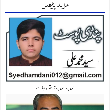
مزید پڑھیں
غریب، غریب تر ہوتا جا رہا ہے