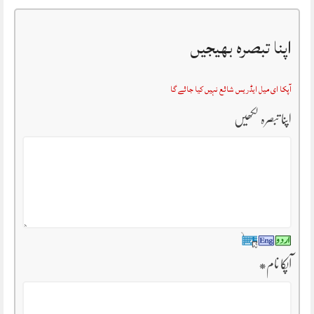
اپنا تبصرہ بھیجیں
آپکا ای میل ایڈریس شائع نہیں کیا جائے گا
اپنا تبصرہ لکھیں
آپکا نام
*