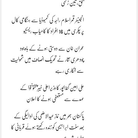
بحق، تین زخمی
انجینئر قمراسلام راجہ کی کمبوڈیا سے ہنگامی کال
پر چکری میں 16 افراد کا کامیاب ریسکیو
عمران خان سے دوستی ہونے کے باوجود
چودھری نثار نے تحریک انصاف میں شمولیت
سے انکاری رہے
علی امین گنڈاپور کا وزیراعلیٰ خیبرپختونخوا کے
عہدے سے مستعفی ہونے کا اعلان
پاکستان بھر میں نمازِ عیدالاضحی کی ادائیگی کے
بعد سنتِ ابراہیمی کو زندہ رکھتے ہوئے قربانی کا