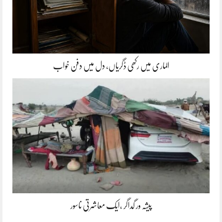
الماری میں رکھی ڈگریاں، دل میں دفن خواب
پیشہ ور گداگر ،ایک معاشرتی ناسور