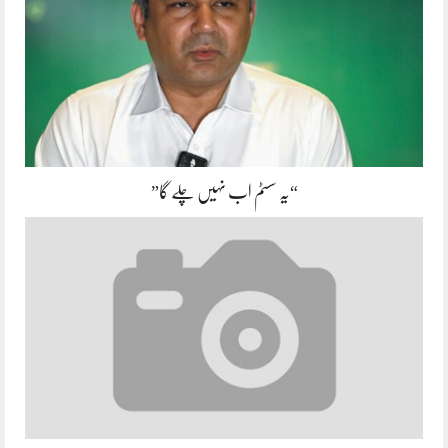
“یہ سسٹم اب نہیں چلے گا”