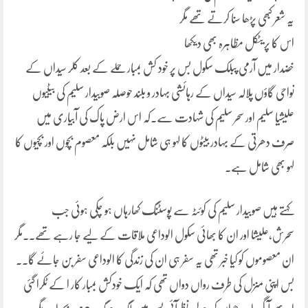
یہ شعر کبھی پڑھا سنا کرتے تھے مگر
اس کا پریٹکل مظاہرہ بھی دیکھا
خضدار میں آرمی پبلک سکول بس پر خود کش بمبار حملے کے بعد کلر سیداں کے
نواحی گاؤں پلالہ سیداں کے رہائشی بہادر و بلند حوصلہ صوبیدار سلیم کی بیٹیوں
علیشیا سلیم اور سحر سلیم کی شہادت سے۔کہ اس ارض پاک کی آبیاری میں
صرف دھرتی کے بہادر بیٹوں کا لہو ہی شامل نہیں بلکہ معصوم بچوں اور بچیوں کا
لہو بھی شامل ہے۔
کہتے ہیں صوبیدار سلیم کی کوئٹہ سے پوسٹنگ کھارہاں ہو چکی ہوئی جب
سحرش،علیشا اور ان کا بھائی سکول الوداعی ملاقات کے لیے جا رہے تھے۔۔مگر
ان معصوموں کو کیا خبر تھی یہ سفر ہی ان کی زندگی کا الوداعی سفر بن جائے گا۔۔
بس اپنی منزل کی طرف رواں دواں تھی کہ ایک خودکش بمبار کار ا کے ٹکرا گئی