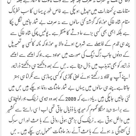
دھانگلی تک یہ سڑک نہ صرف جگہ جگہ سے ٹوٹ پھوٹ کا شکار ہے بلکہ بعض
مقامات پر کھنڈرات میں تبدیل ہو چکی ہے خاص طور پر یہا ں کا سب خطرناک
مقام شاہ خاکی موڑ جو کہ گزشتہ کئی سالوں سے نہ صرف بے شمار جانیں نگل چکا
ہے بلکہ ابھی بھی کسی بڑے حا دثے کا منتظر ہے ۔پولیس چوکی شاہ خاکی سے
چند ہی قدم کے فاصلے سے شروع ہونے والا یہ موڑ جو کہ نالہ کانسی پہ تعمیر پل
کے دونوں جانب زگ زیگ کی صورت میں موجود ہے۔جو کہ اچھے سے اچھے
ڈرائیور کو بھی تذبذب میں ڈال دیتا ہے ۔جس کے بعد دیکھتے ہی دیکھتے ڈرائیور
اپنے آپ پہ قابو نہ رکھتے ہوئے اپنی گاڑی کو کسی پہاڑی سے ٹکرانا ہی بہتر
جانتاہے۔چند ہی سالوں میں یہاں بے شمار حادثات رونما ہو چکے ہیں جس میں
کئی جانیں جاچکی ہیں ۔یاد رہے کہ 2009کے بعد وہ ہیوی ٹریفک جو راولپنڈی
سے براستہ دینہ منگلا گھوم کر میر پور یا ڈڈیال جاتی تھی اب اسی راستے سے کشمیر
میں داخل ہوتی ہے ۔ٹریفک کی بڑھتی ہوئی روانی کے با عث اور اس سڑک
کی کشادگی نہ ہونے کے باعث آئے روز حادثات معمول بن چکے ہیں ۔ جس