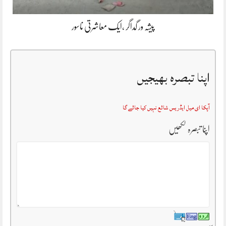
پیشہ ور گداگر ،ایک معاشرتی ناسور
اپنا تبصرہ بھیجیں
آپکا ای میل ایڈریس شائع نہیں کیا جائے گا
اپنا تبصرہ لکھیں