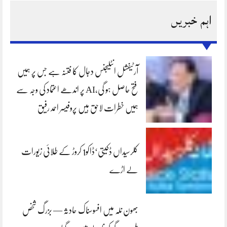
اہم خبریں
آرٹیفشل انٹلیجنس دجال کا فتنہ ہے جس پر ہمیں
فتح حاصل ہو گی،AI پر اندھے اعتماد کی وجہ سے
ہمیں خطرات لاحق ہیں پروفیسر احمد رفیق
کلرسیداں ڈکیتی‘ڈاکو1 کروڑ کے طلائی زیورات
لے اڑے
بھون نلہ میں افسوسناک حادثہ — بزرگ شخص