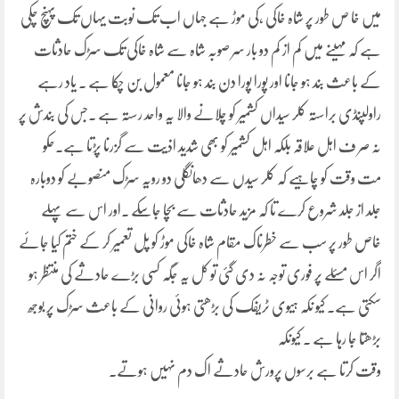
میں خا ص طور پر شاہ خاکی ،کی موڑ ہے جہاں اب تک نوبت یہاں تک پہنچ چکی
ہے کہ مہینے میں کم از کم دو بار سر صوبہ شاہ سے شاہ خاکی تک سڑک حادثات
کے باعث بند ہو جانا اور پورا پورا دن بند ہو جانا معمول بن چکا ہے ۔ یاد رہے
راولپنڈی براستہ کلر سیداں کشمیر کو چلانے والا یہ واحد رستہ ہے ۔جس کی بندش پر
نہ صر ف اہل علاقہ بلکہ اہل کشمیر کو بھی شدید اذیت سے گزرنا پڑتا ہے۔حکو
مت وقت کو چاہیے کہ کلر سیدں سے دھانگلی دو رویہ سڑک منصوبے کو دوبارہ
جلد از جلد شروع کرے تا کہ مزید حادثات سے بچا جاسکے ۔اور اس سے پہلے
خاص طور پر سب سے خطرناک مقام شاہ خاکی موڑ کو پل تعمیر کر کے ختم کیا جائے
اگر اس مسئلے پر فوری توجہ نہ دی گئی تو کل یہ جگہ کسی بڑے حادثے کی منتظر ہو
سکتی ہے۔ کیو نکہ ہیوی ٹریفک کی بڑھتی ہوئی روانی کے باعث سڑک پر بوجھ
بڑھتا جا رہا ہے ۔ کیونکہ
وقت کرتا ہے برسوں پرورش حادثے اک دم نہیں ہوتے۔