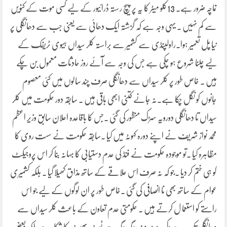
تماچہ ضرور ہے۔ 13کلو میٹر کا یہ پر پیچ رستہ ڈرائیور کے لیے کسی موت کے کنویں
سے کم نہیں ۔ یہی وجہ ہے کہ گزشتہ ایک دھائی سے یعنی جب سے دھانگلی پر
نیا پل تعمیر ہوا۔راولپنڈی سے کشمیر سے براستہ کلر سیداں ہیوی ٹریفک کے
لیے چلنا شروع ہو چکی ہے جس کی وجہ سے آئے روز حادثات معمول بن چکے
ہیں ۔ خاص طور پر کلر سیداں سے دھانگلی صرف چند سالوں میں کئی معصوم
جانوں کو نگل چکا ہے۔نہ جانے کتنی ابھی باقی ہیں ۔ سابقہ دور حکومت میں کلر
سیداں تا دھانگلی دورویہ سڑک منظور کی گئی ۔جس کا باقاعدہ اعلان سابق وزیر اعظم
محمد نواز شریف نے اپنے دورہ کہوٹہ میں کیا ۔سابقہ حکومت نے سست روی کا
مظاہرہ کیا ۔تو موجودہ حکومت نے فنڈ کی عدم دستیابی کا بہانہ بنا کر اس پروجیکٹ
کو ہی ختم کر دیا ۔جو کہ نہ صرف اس علاقے کے ساتھ مذاق کھیلا گیا ۔ بلکہ کشمیری
عوام کے ساتھ بھی نا انصافی کی گئی ۔خاص طور پر ان لوگوں کے لیے جو اس
راستے کو استعما ل کرتے ہیں ۔ حکومتی عدم تعاون کے باعث کلر سیداں سے