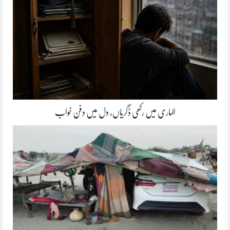
الماری میں رکھی ڈگریاں، دل میں دفن خواب