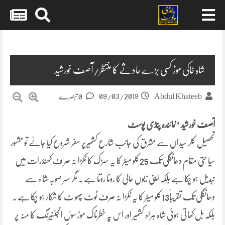
Skip
to
content
شاہ خاکی موڑ کسی بڑے حادثے کا منتظر/آصف خورشید
09/03/2019
Abdul Khateeb
0 تبصرے
آصف خورشید ‘ نمائندہ پنڈی پوسٹ
تحصیل کلر سیداں سے مشرق کی جانب شارع کشمیرپر سفر شروع کیا جائے تو مشہور
سیا حتی مقام دھانگلی تک 25کلو میٹر کا یہ سڑک کا ٹکڑا نہ صر ف کھنڈرات میں
تبدیل ہو چکا ہے بلکہ اپنی زبوں حالی کا رونا روتا ہے ۔ مگر سر صوبہ شا ہ سے
دھانگلی تک تقریباً13کلو میٹر کا یہ ٹکڑا نہ صرف ٹوٹ پھو ٹ کا شکار ہو چکا ہے ۔
بلکہ بل کھاتی ہوئی شاہ ہراہ کشمیر اور اس پہ خطرناک موڑ سول انجئنیرنگ کا منہ پر