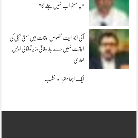
“یہ سسٹم اب نہیں چلے گا”
آئی ایم ایف مخصوص اوقات میں سستی بجلی کی
اجازت نہیں دے رہا، وفاقی وزیر توانائی اویس
لغاری
ایک اچھا مقرر اور خطیب