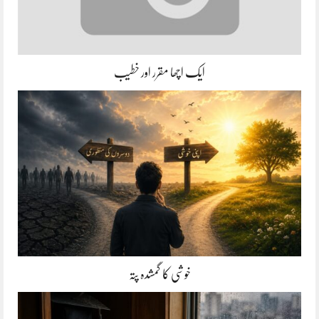
ایک اچھا مقرر اور خطیب
خوشی کا گمشدہ پتہ