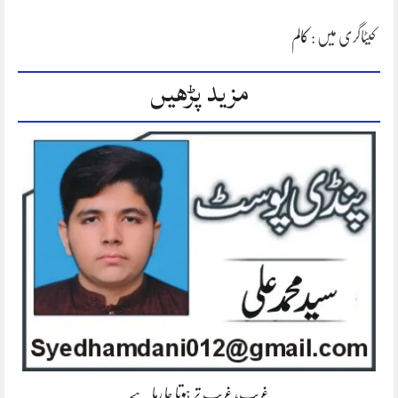
کیٹاگری میں :
کالم
مزید پڑھیں
غریب، غریب تر ہوتا جا رہا ہے