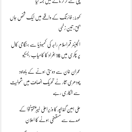
پلی سے گر کر نالے میں بہہ گیا
کہوٹہ: فائرنگ کے واقعے میں ایک شخص جاں
بحق، تین زخمی
انجینئر قمراسلام راجہ کی کمبوڈیا سے ہنگامی کال
پر چکری میں 16 افراد کا کامیاب ریسکیو
عمران خان سے دوستی ہونے کے باوجود
چودھری نثار نے تحریک انصاف میں شمولیت
سے انکاری رہے
علی امین گنڈاپور کا وزیراعلیٰ خیبرپختونخوا کے
عہدے سے مستعفی ہونے کا اعلان