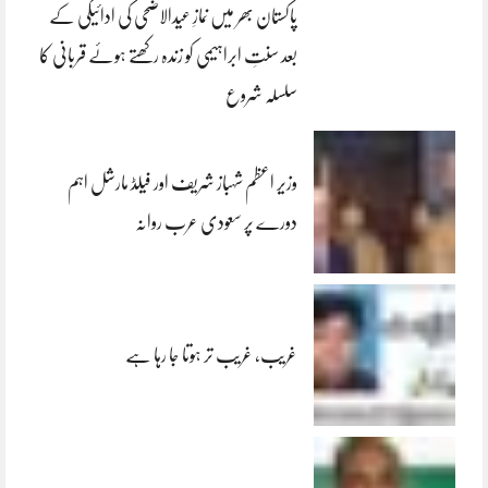
پاکستان بھر میں نمازِ عیدالاضحی کی ادائیگی کے
بعد سنتِ ابراہیمی کو زندہ رکھتے ہوئے قربانی کا
سلسلہ شروع
وزیر اعظم شہباز شریف اور فیلڈ مارشل اہم
دورے پر سعودی عرب روانہ
غریب، غریب تر ہوتا جا رہا ہے