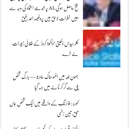
فتح حاصل ہو گی،AI پر اندھے اعتماد کی وجہ سے
ہمیں خطرات لاحق ہیں پروفیسر احمد رفیق
کلرسیداں ڈکیتی‘ڈاکو1 کروڑ کے طلائی زیورات
لے اڑے
بھون نلہ میں افسوسناک حادثہ — بزرگ شخص
پلی سے گر کر نالے میں بہہ گیا
کہوٹہ: فائرنگ کے واقعے میں ایک شخص جاں
بحق، تین زخمی