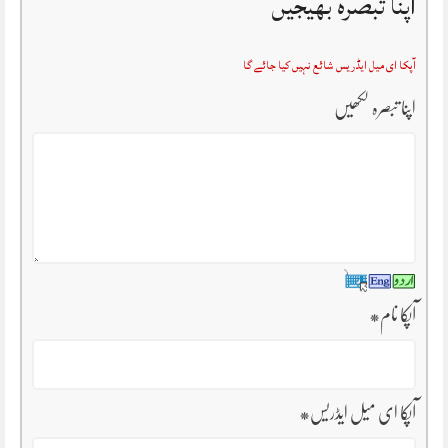
اپنا تبصرہ بھیجیں
آپکا ای میل ایڈریس شائع نہیں کیا جائے گا
اپنا تبصرہ لکھیں
آپکا نام
*
آپکا ای میل ایڈریس
*