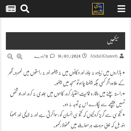
Skip
to
content
سیکھیں
18/03/2024
Abdul Khateeb
0 تبصرے
٭ بازاروں میں زیادہ نہ جاؤ، اور دکانوں میں نہ بیٹھو، اور نہ راستوں میں ٹھہرو۔گھر
کے علاوہ اگر کسی جگہ بیٹھنا چاہو تو مسجد میں بیٹھو۔
٭راستہ چلنے میں وقار و طمانیت اختیار کرو، کاموں میں جلدی نہ کرو، اور جو شخص
تمہیں پیچھے سے پکارے اس پر توجہ نہ دو۔
٭ کنجوسی سے گریز کرو کیوں کہ کنجوسی انسان کو رسوا کرتی ہے اور نہ لالچی اور جھوٹا
بنو، بل کہ اپنی مروت ہر معاملے میں محفوظ رکھو۔