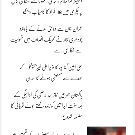
انجینئر قمراسلام راجہ کی کمبوڈیا سے ہنگامی کال
پر چکری میں 16 افراد کا کامیاب ریسکیو
عمران خان سے دوستی ہونے کے باوجود
چودھری نثار نے تحریک انصاف میں شمولیت
سے انکاری رہے
علی امین گنڈاپور کا وزیراعلیٰ خیبرپختونخوا کے
عہدے سے مستعفی ہونے کا اعلان
پاکستان بھر میں نمازِ عیدالاضحی کی ادائیگی کے
بعد سنتِ ابراہیمی کو زندہ رکھتے ہوئے قربانی کا
سلسلہ شروع