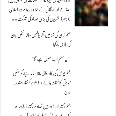
**راولپنڈی: پٹرولیم مصنوعات کی قیمتوں میں
اضافے اور مہنگائی کے خلاف جماعت اسلامی
کا دھرنا، شہریوں کی بڑی تعداد کی شرکت**
جہلم ٹرین کی زد میں آکر چالیس سالہ شخص جان
کی بازی ہارگیا
“یہ سسٹم اب نہیں چلے گا”
جہلم پولیس کی کارروائی،10 سالہ بچے کو جنسی
زیادتی کا نشانہ بنانے والا ملزم گرفتار،مقدمہ
درج
جہلم رکشہ اور ٹریلر میں تصادم رکشہ ڈرائیور اور
ایک عورت زخمی ٹریلر کا ڈرائیور فرار ہونے