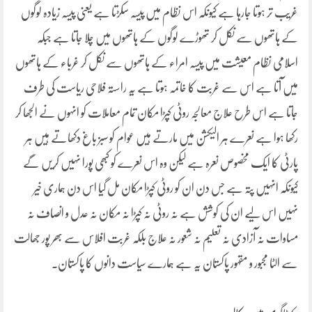
غریب تر ہوتا جارہا ہے کیونکہ اس نظام میں پیسہ سکڑتا ہے یعنی پیسہ زیادہ لوگوں
کے ہاتھوں سے نکل کر تھوڑے لوگوں کے ہاتھوں میں چلا جاتا ہے جبکہ
اسلامی نظام معیشت میں پیسہ امراء کے ہاتھوں سے نکل کر غرباء کے ہاتھوں
میں آتا ہے اس سے غربت کا خاتمہ ہوتا ہے یہ راستہ فلاحی ریاست کی طرف
جاتا ہے اس طرح علاج معالجہ روٹی کپڑا مکان تمام معاملات کو انہوں نے الجھا کر
رکھا ہوا ہے نعرے ہر الیکشن میں مارتے ہیں عوام کو سبز باغ دکھاتے ہیں ہر
پارٹی کا ایک مخصوص نعرہ ہے لیکن وہ اس نعرے کو کبھی پورا نہیں کریں گے
کیونکہ انہیں پتہ ہے جس دن ان کو روٹی کپڑا مکان مل گیا اس دن ہماری خیر
نہیں اس لیے ان کی کوشش ہے نہ روٹی نہ کپڑا نہ مکان نہ عدل و انصاف نہ
مساوات نہ آزادی نہ تعلیم نہ شعور نہ علاج بلکہ غربت افلاس سے بھر پور جھالت
سے الٹا مجبور و مقہور پاکستان یہ ہے ہمارے سیاست دانوں کا پاکستان۔