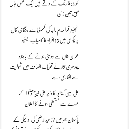
کہوٹہ: فائرنگ کے واقعے میں ایک شخص جاں
بحق، تین زخمی
انجینئر قمراسلام راجہ کی کمبوڈیا سے ہنگامی کال
پر چکری میں 16 افراد کا کامیاب ریسکیو
عمران خان سے دوستی ہونے کے باوجود
چودھری نثار نے تحریک انصاف میں شمولیت
سے انکاری رہے
علی امین گنڈاپور کا وزیراعلیٰ خیبرپختونخوا کے
عہدے سے مستعفی ہونے کا اعلان
پاکستان بھر میں نمازِ عیدالاضحی کی ادائیگی کے