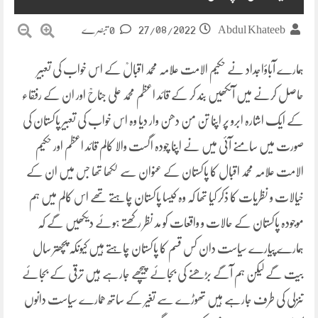
27/08/2022
Abdul Khateeb
0 تبصرے
ہمارے آباؤاجداد نے حکیم الامت علامہ محمد اقبالؒ کے اس خواب کی تعبیر
حاصل کرنے میں آنکھیں بند کر کے قائد اعظم محمد علی جناحؒ اور ان کے رفقاء
کے ایک اشارہ ابرو پر اپنا تن من دھن وار دیا وہ اس خواب کی تعبیر پاکستان کی
صورت میں سامنے آئی میں نے اپنا چودہ اگست والا کالم قائد اعظم اور حکیم
الامت علامہ محمد اقبال کا پاکستان کے عنوان سے لکھا تھا جس میں ان کے
خیالات و نظریات کا ذکر کیا تھا کہ وہ کیسا پاکستان چاہتے تھے اس کالم میں ہم
موجودہ پاکستان کے حالات و واقعات کو مد نظر رکھتے ہوئے دیکھیں گے کہ
ہمارے پیارے سیاست دان کس قسم کا پاکستان چاہتے ہیں کیونکہ پچھتر سال
بیت گے لیکن ہم آگے بڑھنے کی بجائے پیچھے جارہے ہیں ترقی کے بجائے
تنزلی کی طرف جارہے ہیں تھوڑے سے تغیر کے ساتھ ھمارے سیاست دانوں