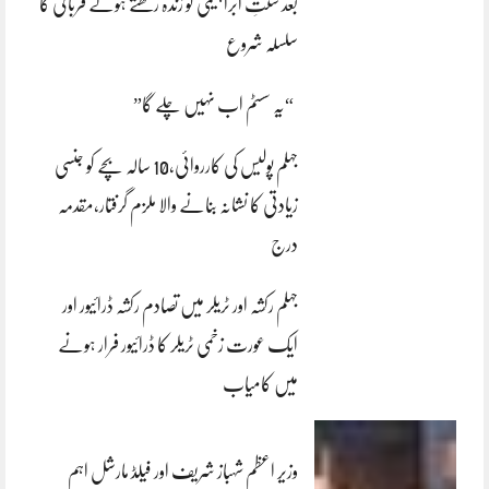
بعد سنتِ ابراہیمی کو زندہ رکھتے ہوئے قربانی کا
سلسلہ شروع
“یہ سسٹم اب نہیں چلے گا”
جہلم پولیس کی کارروائی،10 سالہ بچے کو جنسی
زیادتی کا نشانہ بنانے والا ملزم گرفتار،مقدمہ
درج
جہلم رکشہ اور ٹریلر میں تصادم رکشہ ڈرائیور اور
ایک عورت زخمی ٹریلر کا ڈرائیور فرار ہونے
میں کامیاب
وزیر اعظم شہباز شریف اور فیلڈ مارشل اہم