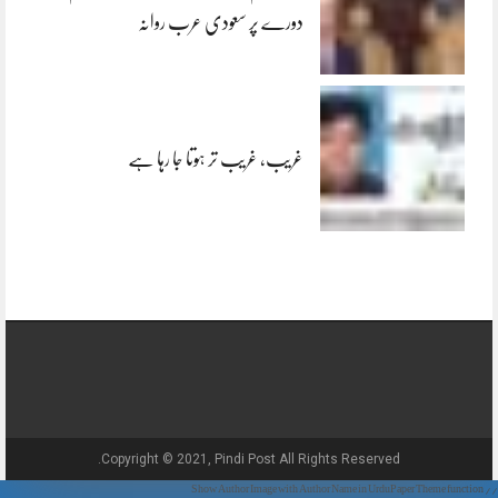
دورے پر سعودی عرب روانہ
غریب، غریب تر ہوتا جا رہا ہے
Copyright © 2021, Pindi Post All Rights Reserved.
// Show Author Image with Author Name in UrduPaper Theme function