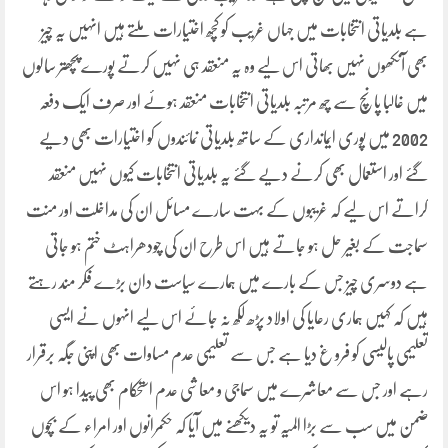
ہے بلدیاتی انتخابات میں جہاں غریب کو کچھ اختیارات ملتے ہیں انہیں یہ چیز
بھی آنکھوں نہیں بھاتی اس لیے وہ یہ منعقد ہی نہیں کرتے پورے پچھتر سالوں
میں غالبا پانچ سے چھ مرتبہ بلدیاتی انتخابات منعقد ہوئے اور صرف ایک دفعہ
2002 میں پوری ایمانداری کے ساتھ بلدیاتی نمائندوں کو اختیارات بھی دیے
گئے اور استعمال بھی کرنے دیے گئے یہ بلدیاتی انتخابات کیوں نہیں منعقد
کراتے اس لیے کہ غریبوں کے بہت سارے مسائل ان کی مداخلت اور منت
سماجت کے بغیر حل ہو جاتے ہیں اس طرح ان کی چودھراہٹ ختم ہو جاتی
ہے دوسری چیز جس کے بارے میں ہمارے سیاست دان بڑے فکر مند رہتے
ہیں کہ کہیں ہماری رعایا کی اولاد پڑھ لکھ نہ جائے اس لیے انہوں نے ایسی
تعلیمی پالیسی کو فرو غ دیا ہے جس سے تعلیمی عدم مساوات بھی اپنی جگہ برقرار
رہے اور جس سے معاشرے میں سماجی و معاشی عدم استحکام بھی پیدا ہو اس
ضمن میں سب سے بڑا المیہ تو یہ دیکھنے میں آیا کہ حکمرانوں اور امراء کے بچوں