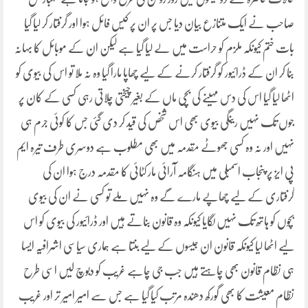
صاحب نے ایک متنازع بیان دیا جس پر ان پر کیس فائل ہوا اور گرفتار کر لیا گیا
بات ختم کیونکہ ملزم کو حراست میں لے لیا گیا ہے لیکن ان کے موبائل کا بہانہ
بنا کر ان کے ڈرائیور کو گرفتار کرنے کے لیے چھاپا مارا گیا وہ نہ ملا تو اس کی بیوی کو
اٹھا لیا گیا اس کی دس مہینے کی بچی ماں کے بغیر چیختی چلاتی رہی کسی کے کان پر
جوں تک نہیں رینگی بیوی بھی اس شخص کی قید کر دی گئی جس کا کوئی جرم ہی
نہیں اور نہ وہ کسی جھوٹے مقدمہ میں بھی مطلوب ہے دوسری طرف تیرہ ایم
پی ایز پر پنجاب اسمبلی میں ہنگامہ آرائی مار کٹائی کا مقدمہ درج ہوا ان کی
گرفتاری کے لیے چھاپے مارے گے وہ نہیں ملے تو کسی نے ان کی بیوی
بچوں کو ہاتھ تک نہیں لگایا کیونکہ وہ قانون بناتے ہیں اور ڈرائیور کی بیوی کو اس
لیے اٹھا لیا کیونکہ قانون ان جیسوں کے لیے بنتا ہے ہماری سیاسی اشرافیہ ایسا
ہی نظام قانون بھی چاہتے ہیں جب جی چاہے غریب کو دبوچ لیں اسی طرح
نظام معیشت کا بھی گورکھ دھندہ مرتب کیا گیا ہے جس سے امیر امیر تر اور غریب