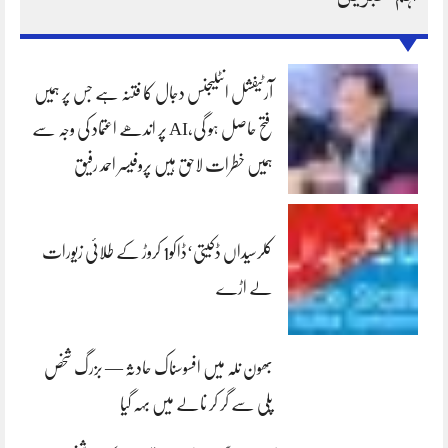
آرٹیفشل انٹلیجنس دجال کا فتنہ ہے جس پر ہمیں
فتح حاصل ہو گی،AI پر اندھے اعتماد کی وجہ سے
ہمیں خطرات لاحق ہیں پروفیسر احمد رفیق
کلرسیداں ڈکیتی‘ڈاکو1 کروڑ کے طلائی زیورات
لے اڑے
بھون نلہ میں افسوسناک حادثہ — بزرگ شخص
پلی سے گر کر نالے میں بہہ گیا