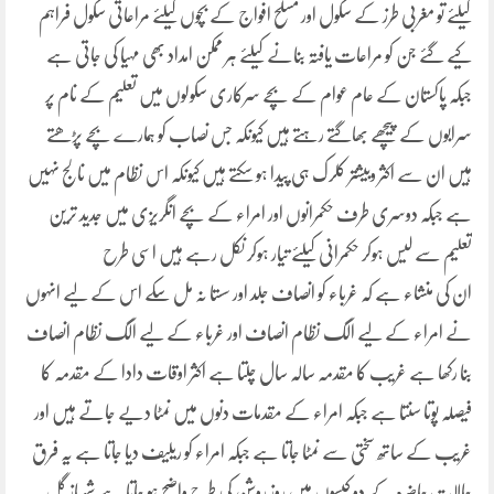
کیلئے تو مغربی طرز کے سکول اور مسلح افواج کے بچوں کیلئے مراعاتی سکول فراہم
کیے گئے جن کو مراعات یافتہ بنانے کیلئے ہر ممکن امداد بھی مہیا کی جاتی ہے
جبکہ پاکستان کے عام عوام کے بچے سرکاری سکولوں میں تعلیم کے نام پر
سرابوں کے پیچھے بھاگتے رہتے ہیں کیونکہ جس نصاب کو ہمارے بچے پڑھتے
ہیں ان سے اکثر وبیشتر کلرک ہی پیدا ہو سکتے ہیں کیونکہ اس نظام میں نالج نہیں
ہے جبکہ دوسری طرف حکمرانوں اور امراء کے بچے انگریزی میں جدید ترین
تعلیم سے لیس ہوکر حکمرانی کیلئے تیار ہوکر نکل رہے ہیں اسی طرح
ان کی منشاء ہے کہ غرباء کو انصاف جلد اور سستا نہ مل سکے اس کے لیے انہوں
نے امراء کے لیے الگ نظام انصاف اور غرباء کے لیے الگ نظام انصاف
بنا رکھا ہے غریب کا مقدمہ سالہ سال چلتا ہے اکثر اوقات دادا کے مقدمہ کا
فیصلہ پوتا سنتا ہے جبکہ امراء کے مقدمات دنوں میں نمٹا دیے جاتے ہیں اور
غریب کے ساتھ سختی سے نمٹا جاتا ہے جبکہ امراء کو ریلیف دیا جاتا ہے یہ فرق
حالات حاضرہ کے دو کیسوں میں روز روشن کی طرح واضح ہو جاتا ہے شہباز گل