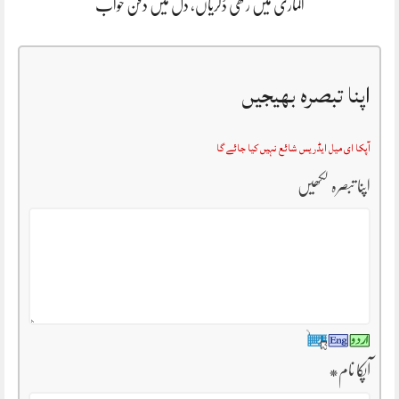
الماری میں رکھی ڈگریاں، دل میں دفن خواب
اپنا تبصرہ بھیجیں
آپکا ای میل ایڈریس شائع نہیں کیا جائے گا
اپنا تبصرہ لکھیں
آپکا نام
*