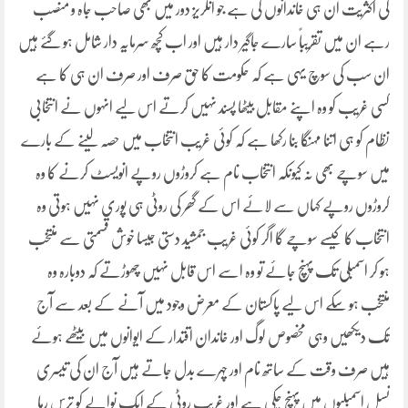
کی اکثریت ان ہی خاندانوں کی ہے جو انگریز دور میں بھی صاحب جاہ و منصب
رہے ان میں تقریباً سارے جاگیر دار ہیں اور اب کچھ سرمایہ دار شامل ہو گئے ہیں
ان سب کی سوچ یہی ہے کہ حکومت کا حق صرف اور صرف ان ہی کا ہے
کسی غریب کو وہ اپنے مقابل بیٹھا پسند نہیں کرتے اس لیے انہوں نے انتخابی
نظام کو ہی اتنا مہنگا بنا رکھا ہے کہ کوئی غریب انتخاب میں حصہ لینے کے بارے
میں سوچے بھی نہ کیونکہ انتخاب نام ہے کروڑوں روپے انویسٹ کرنے کا وہ
کروڑوں روپے کہاں سے لائے اس کے گھر کی روٹی ہی پوری نہیں ہوتی وہ
انتخاب کا کیسے سوچے گا اگر کوئی غریب جمشید دستی جیسا خوش قسمتی سے منتخب
ہو کر اسمبلی تک پہنچ جائے تو وہ اسے اس قابل نہیں چھوڑتے کہ دوبارہ وہ
منتخب ہو سکے اس لیے پاکستان کے معرض وجود میں آنے کے بعد سے آج
تک دیکھیں وہی مخصوص لوگ اور خاندان اقتدار کے ایوانوں میں بیٹھے ہوئے
ہیں صرف وقت کے ساتھ نام اور چہرے بدل جاتے ہیں آج ان کی تیسری
نسل اسمبلیوں میں پہنچ چکی ہے اور غریب روٹی کے ایک نوالے کو ترس رہا