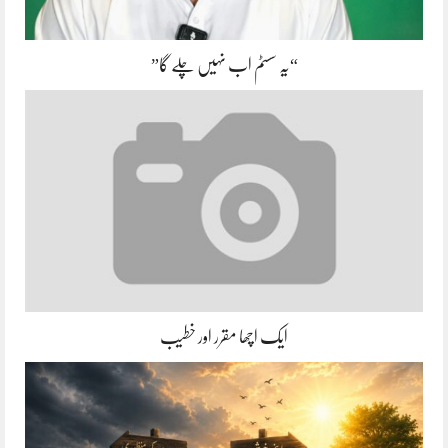
“یہ سسٹم اب نہیں چلے گا”
ایک اچھا مقرر اور خطیب