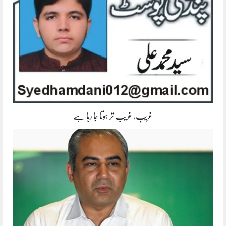
غریب، غریب تر ہوتا جا رہا ہے