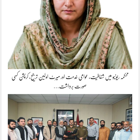
محکمہ ریونیو میں شفافیت، عوامی خدمت اور میرٹ اولین ترجیح، کرپشن کسی
صورت برداشت…