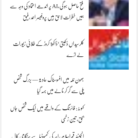
فتح حاصل ہو گی،AI پر اندھے اعتماد کی وجہ سے
ہمیں خطرات لاحق ہیں پروفیسر احمد رفیق
کلرسیداں ڈکیتی‘ڈاکو1 کروڑ کے طلائی زیورات
لے اڑے
بھون نلہ میں افسوسناک حادثہ — بزرگ شخص
پلی سے گر کر نالے میں بہہ گیا
کہوٹہ: فائرنگ کے واقعے میں ایک شخص جاں
بحق، تین زخمی
انجینئر قمراسلام راجہ کی کمبوڈیا سے ہنگامی کال