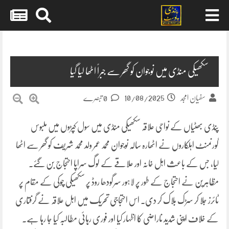
Skip
to
content
سکھیکی منڈی میں نوجوان کو گھر سے جبراً اٹھا لیا گیا
10/08/2025
سفیان امجد
0 تبصرے
پنڈی بھٹیاں کے نواحی علاقہ سکھیکی منڈی میں سول کپڑوں میں ملبوس
گورنمنٹ اہلکاروں نے اٹھارہ سالہ نوجوان محمد عمر ولد محمد شریف کو گھر سے اٹھا
لیا، جس کے باعث اہل خانہ اور علاقے کے لوگ سراپا احتجاج بن گئے۔
مظاہرین نے احتجاج کے طور پر لاہور سرگودھا روڈ پر سکھیکی چوکی کے مقام پر
ٹائرز جلا کر سڑک بلاک کر دی۔ اس احتجاجی تحریک میں اہل علاقہ نے گرفتاری
کے خلاف اپنی شدید ناراضی کا اظہار کیا اور فوری رہائی مطالبہ کیا جا رہا ہے۔