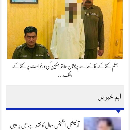
جہلم کتے کے کاٹنے سے پریشان علاقہ مکین کی درخواست پر کتے کے
مالک…
اہم خبریں
آرٹیفشل انٹلیجنس دجال کا فتنہ ہے جس پر ہمیں