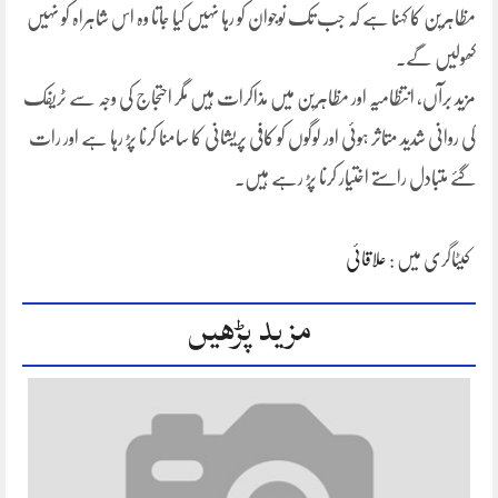
مظاہرین کا کہنا ہے کہ جب تک نوجوان کو رہا نہیں کیا جاتا وہ اس شاہراہ کو نہیں
کھولیں گے۔
مزید برآں، انتظامیہ اور مظاہرین میں مذاکرات ہیں مگر احتجاج کی وجہ سے ٹریفک
کی روانی شدید متاثر ہوئی اور لوگوں کو کافی پریشانی کا سامنا کرنا پڑ رہا ہے اور رات
گئے متبادل راستے اختیار کرنا پڑ رہے ہیں۔
کیٹاگری میں :
علاقائی
مزید پڑھیں