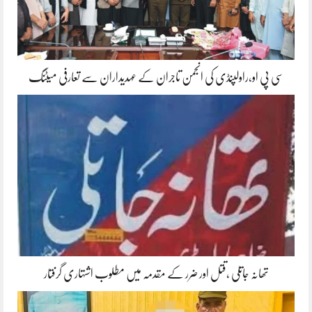
سی پی او،راولپنڈی کی انجمن تاجران کے عہدیداران سے تعارفی میٹنگ
تھانہ جاتلی ،قتل اور ضرر کے مقدمہ میں مطلوب اشتہاری گرفتار