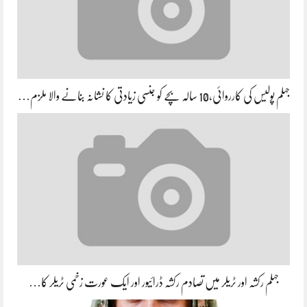
جہلم پولیس کی کارروائی،10 سالہ بچے کو جنسی زیادتی کا نشانہ بنانے والا ملزم…
جہلم رکشہ اور ٹریلر میں تصادم رکشہ ڈرائیور اور ایک عورت زخمی ٹریلر کا…