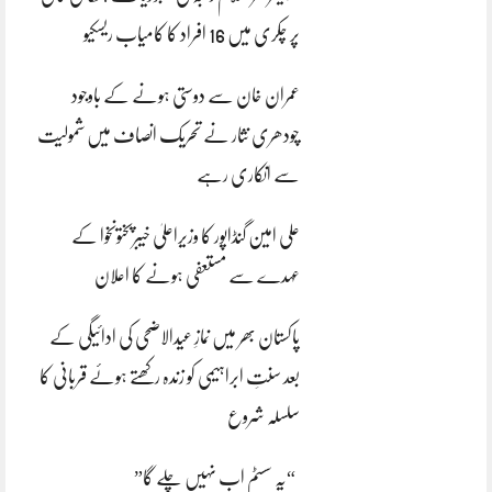
پر چکری میں 16 افراد کا کامیاب ریسکیو
عمران خان سے دوستی ہونے کے باوجود
چودھری نثار نے تحریک انصاف میں شمولیت
سے انکاری رہے
علی امین گنڈاپور کا وزیراعلیٰ خیبرپختونخوا کے
عہدے سے مستعفی ہونے کا اعلان
پاکستان بھر میں نمازِ عیدالاضحی کی ادائیگی کے
بعد سنتِ ابراہیمی کو زندہ رکھتے ہوئے قربانی کا
سلسلہ شروع
“یہ سسٹم اب نہیں چلے گا”