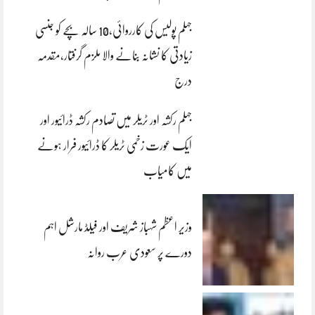
جہلم پولیس کی کارروائی،10 سالہ بچے کو جنسی
زیادتی کا نشانہ بنانے والا ملزم گرفتار،مقدمہ
درج
جہلم رکشہ اور ٹریلر میں تصادم رکشہ ڈرائیور اور
ایک عورت زخمی ٹریلر کا ڈرائیور فرار ہونے
میں کامیاب
وزیر اعظم شہباز شریف اور فیلڈ مارشل اہم
دورے پر سعودی عرب روانہ