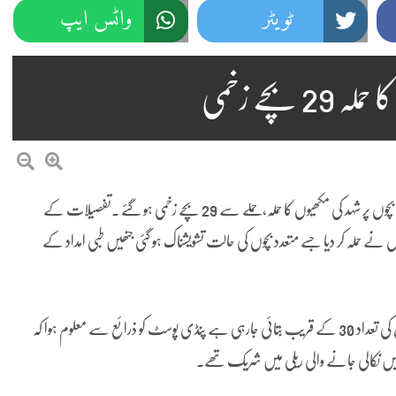
ٹویٹر
واٹس ایپ
چے زخمی
کلرسیداں (نمائندہ پنڈی پوسٹ)کلرسیداں میں واقع سکول میں زیر تعلیم بچوں پر شہد کی مکھیوں کا حملہ،حملے سے 29 بچے زخمی ہو گئے ۔تفصیلات کے
وں نے حملہ کر دیا جسے متعدد بچوں کی حالت تشویشناک ہو گئی جنھیں طبی امداد کے
جہاں پر بچوں کو ابتدائی طبی امداد فراہم کی گئی زرائع کے مطابق زخمی بچوں کی تعداد 30 کے قریب بتائی جارہی ہے پنڈی پوسٹ کو ذرائع سے معلوم ہوا کہ
یں نکالی جانے والی ریلی میں شریک تھے۔