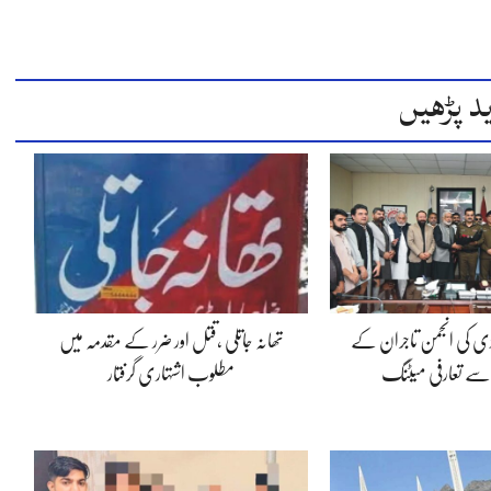
د پڑھیں
ڈی کی انجمن تاجران کے
تھانہ جاتلی ،قتل اور ضرر کے مقدمہ میں
 سے تعارفی میٹنگ
مطلوب اشتہاری گرفتار