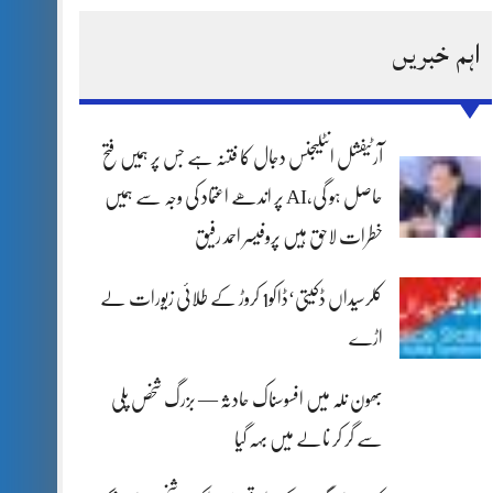
اہم خبریں
آرٹیفشل انٹلیجنس دجال کا فتنہ ہے جس پر ہمیں فتح
حاصل ہو گی،AI پر اندھے اعتماد کی وجہ سے ہمیں
خطرات لاحق ہیں پروفیسر احمد رفیق
کلرسیداں ڈکیتی‘ڈاکو1 کروڑ کے طلائی زیورات لے
اڑے
بھون نلہ میں افسوسناک حادثہ — بزرگ شخص پلی
سے گر کر نالے میں بہہ گیا