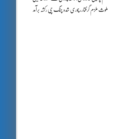
ملوث ملزم گرفتار، چوری شدہ چنگ چی رکشہ برآمد