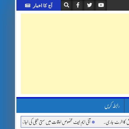
آج کا اخبار
رابطہ کریں
ٹ جاری.
آئی ایم ایف مخصوص اوقات میں سستی بجلی کی اجازت نہیں دے رہا، وفاقی وزیر