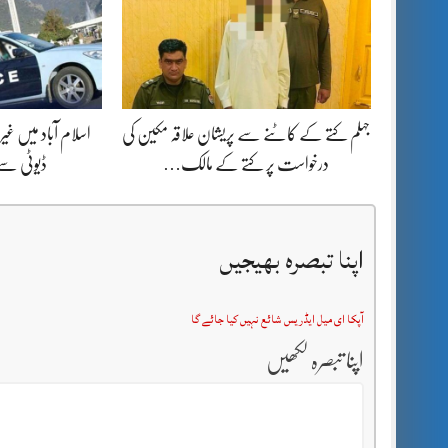
جہلم کتے کے کاٹنے سے پریشان علاقہ مکین کی
اسلام آباد میں غیرم
درخواست پر کتے کے مالک…
ڈیوٹی س
اپنا تبصرہ بھیجیں
آپکا ای میل ایڈریس شائع نہیں کیا جائے گا
اپنا تبصرہ لکھیں