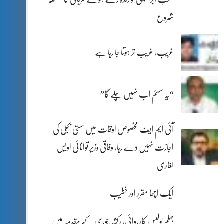
شروع
غریب، غریب تر ہوتا جا رہا ہے
“یہ سسٹم اب نہیں چلے گا”
آئی ایم ایف مخصوص اوقات میں سستی بجلی کی
اجازت نہیں دے رہا، وفاقی وزیر توانائی اویس
لغاری
ایک اچھا مقرر اور خطیب
جہلم پولیس کارروائی، رکشہ چوری کے مقدمہ میں