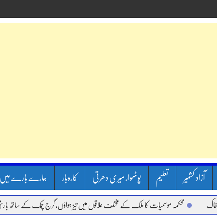
آزاد کشمیر
تعلیم
پوٹھوار میری دھرتی
کاروبار
ہمارے بارے میں
محکمہ موسمیات کا ملک کے مختلف علاقوں میں تیز ہواؤں، گرج چمک کے ساتھ بارش کا الر