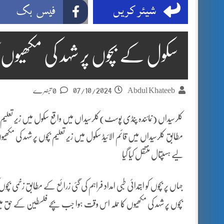
شیئر کریں
فیس بک
سکول کے بچوں پر شہد کی مکھیوں کا حملہ 29 ب
07/10/2024
Abdul Khateeb
0 تبصرے
مطابق کلرسیداں میں قائم الائیڈ سکول میں زیر تعلیم بچوں پر شہد کی مکھی
لیے ہسپتال منتقل کیا گیا
بچوں پر شہد کی مکھیوں کا حملہ اس وقت ہوا جب بچے فلسطین کے حق م