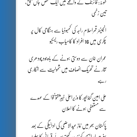
کہوٹہ: فائرنگ کے واقعے میں ایک شخص جاں بحق،
تین زخمی
انجینئر قمراسلام راجہ کی کمبوڈیا سے ہنگامی کال پر
چکری میں 16 افراد کا کامیاب ریسکیو
عمران خان سے دوستی ہونے کے باوجود چودھری
نثار نے تحریک انصاف میں شمولیت سے انکاری
رہے
علی امین گنڈاپور کا وزیراعلیٰ خیبرپختونخوا کے عہدے
سے مستعفی ہونے کا اعلان
پاکستان بھر میں نمازِ عیدالاضحی کی ادائیگی کے بعد
سنتِ ابراہیمی کو زندہ رکھتے ہوئے قربانی کا سلسلہ