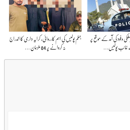
لکی وفود کی آمد کے موقع پر
جہلم پولیس کی اہم کارروائی، کرایہ داری کا اندراج
ے غائب پولیس…
نہ کروانے پر 04 ملزمان …