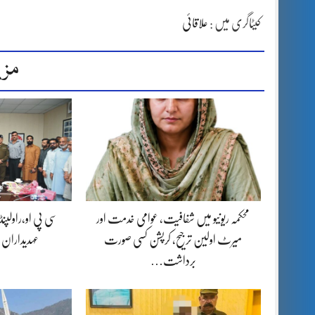
کیٹاگری میں :
علاقائی
مزی
محکمہ ریونیو میں شفافیت، عوامی خدمت اور
سی پی او،راولپن
میرٹ اولین ترجیح، کرپشن کسی صورت
عہدیداران
برداشت…