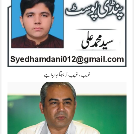
غریب، غریب تر ہوتا جا رہا ہے