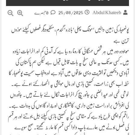
25/08/2025
Abdul Khateeb
0 تبصرے
پوٹھوہار کی زمین دالیں‘مونگ پھلی‘باجرہ‘ گندم، مکئیودیگر فصلوں کیلئے موزوں
ترین ہے
موجودہ دور میں ہر شخص مہنگائی کا رونا رو رہا ہے کہ آمدنی کم اور اخراجات زیادہ
ہیں۔کسی حد تک یہ عالمی سطح پہ بات قابل قبول ہے لیکن ہم پاکستان کی
آبادی دیکھیں تو اکثریت دیہی علاقوں میں آباد ہے اور پنجاب سمیت پوٹھوہار کا
خطہ اب بھی زراعت، کھیتی باڑی اور مال مویشی پہ انحصار کئے ہوئے ہے۔
خوشی غمی اور عید الضحی پر جانور بیچ کر اخراجات نکال لئے جاتے ہیں۔ جانوروں
کی افزائش براہ راست زمین داری، کاشتکاری اور چراہ گاہوں کی بدولت ہے۔
راقم کو اچھی طرح یاد ہے کہ مقامی سطح پہ کھیتی باڑی کیلئے بیل جوتنے اور ہر قسم
کی فصل بونے میں ہمارے باپ دادا کسی قسم کا عار نہ سمجھتے۔ صبح سویرے