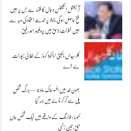
آرٹیفشل انٹلیجنس دجال کا فتنہ ہے جس پر ہمیں
فتح حاصل ہو گی،AI پر اندھے اعتماد کی وجہ سے
ہمیں خطرات لاحق ہیں پروفیسر احمد رفیق
کلرسیداں ڈکیتی‘ڈاکو1 کروڑ کے طلائی زیورات
لے اڑے
بھون نلہ میں افسوسناک حادثہ — بزرگ شخص
پلی سے گر کر نالے میں بہہ گیا
کہوٹہ: فائرنگ کے واقعے میں ایک شخص جاں
بحق، تین زخمی