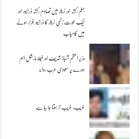
جہلم رکشہ اور ٹریلر میں تصادم رکشہ ڈرائیور اور
ایک عورت زخمی ٹریلر کا ڈرائیور فرار ہونے
میں کامیاب
وزیر اعظم شہباز شریف اور فیلڈ مارشل اہم
دورے پر سعودی عرب روانہ
غریب، غریب تر ہوتا جا رہا ہے