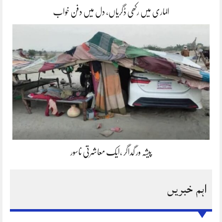
الماری میں رکھی ڈگریاں، دل میں دفن خواب
پیشہ ور گداگر ،ایک معاشرتی ناسور
اہم خبریں