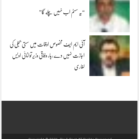
“یہ سسٹم اب نہیں چلے گا”
آئی ایم ایف مخصوص اوقات میں سستی بجلی کی
اجازت نہیں دے رہا، وفاقی وزیر توانائی اویس
لغاری