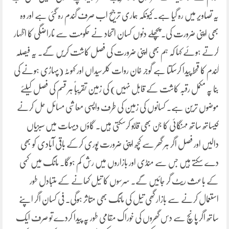
یہ تصاویر میں رہ گیا ہے۔ کیونکہ ہماری ترجیح اب صرف گندم رہ گئی ہے اور وہ
بھی اپنی ضرورت کی۔ پچھلے دنوں کسان اتحاد نے حکومت سے ناراضگی کا اظہار
کرتے ہوئے کہا کہ ہم بھی اپنی ضرورت کی فصل کاشت کریں گے۔ یہ فیصلہ
گندم کا قحط پیدا کرسکتا ہے گوجر خان روات کلرسیداں اور کہوٹہ (پہاڑی ہونے کی
بنا پہ مکمل رقبہ کاشت کے قابل نہیں) کی زمین تقریباً ہر قسم کی فصل کیلئے
موضوں ترین ہے۔ کسانوں کی زمین کی طرف واپسی معاشی مسائل حل کرنے
کیساتھ ساتھ مہنگائی کا جن بھی قابو کرسکتی ہیں۔ گاؤں دیہات میں سبزیاں
دالیں اور فصل اگر ہر گھر سے کچھ اپنی ضرورت پوری کرکے باقی آبادی کو بھی
دے سکتے ہیں جس سے منڈی اور بازاروں میں رش کم ہوگا۔ مانگ میں کمی
کے باعث ریٹ گر جائیں گے۔ سرسوں کا تیل کھانے کے متبادل طور
استعمال کرنے سے بازار گھی تیل کی مانگ بھی متاثر ہوگی۔ فی کسان اگر اپنے
ساتھ اگر پانچ سے دس گھروں کی خوراک مقامی طور پہ پیدا کردے تو صرف ایک