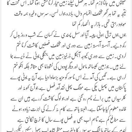
کھیتوں میں جانا لازم تھا۔ ہر فصل کیلئے زمین تیار کرنا مشن ہوتا تھا۔ اس محنت کا
نتیجہ یہ تھا ہر گھر مختلف اقسام دال، باجرہ جوار، لہسن، سرسوں وغیرہ ہمہ وقت
موجود رہتی تھی۔ بازار پہ انحصار کم تھا
جوں جوں ترقی ہوئی، پیسہ آیا اور سہل پسندی نے کسان کے شب و روز بدل کر
رکھ دئیے۔ آہستہ آہستہ زمین سے دوری اور مختلف فصلیں کاشت کرنا ختم
کردی۔ زمین سے دوری کیوجہ آجکل ذرخیز زمین میں جنگلی بوٹی نے ڈیرے جما
لئے ہیں۔ جو زمین کیساتھ ماحول اور دیگر پودوں کی نشوونما بھی متاثر بلکہ انکو ختم
کررہی ہے۔ گیس کی آمد نے اس ناسور کو مزید بڑھاوا دیا ہے آج یہ بوٹی پورے
پاکستان میں پھیل چکی ہے مونگ پھلی نقد آور فصل ہے جو آج کہوٹہ اور
کلرسیداں میں برائے نام رہ گئی ہے اور جو لوگ کاشت کررہے ہیں ان سے
فائدہ معلوم کیاجاسکتا ہے، البتہ ہاتھ سے کام نہ کرنے کی اجرت زیادہ ہونے
سے منافع کم ہے تاہم اب بھی یہ فصل پورے سال کا خرچ نکالتی ہے
گندم کے ساتھ یا الگ سرسوں کا دلفریب منظر شاید اپ بھول سکیں لیکن اب