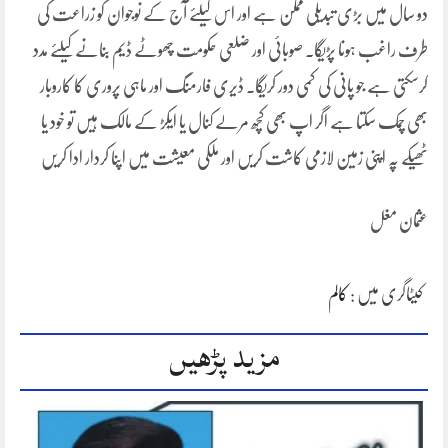
دو سال میں بڑی تبدیلی ممکن ہے اور اس کیلئے آج کے نوجوان کو زراعت کی
طرف راغب ہونا پڑیگا۔ صوبائی اور ضلعی حکومت چھوٹے ڈیم بنانے کیلئے مدد
کرسکتی ہے جو پانی کی کمی دور کریگا۔ ڈیری فارمنگ اور ماہی پروری کا کاروبار
بھی چمک سکتا ہے اگر اپ بھی کچھ مرلے کنال یا ایکڑ کے مالک ہیں تو خود یا
ٹھیکے پہ اپنی زمین لازمی کاشت کریں اور ملکی معیشت میں اپنا کردار ادا کریں
عثمان مغل
کیٹاگری میں :
کالم
مزید پڑھیں