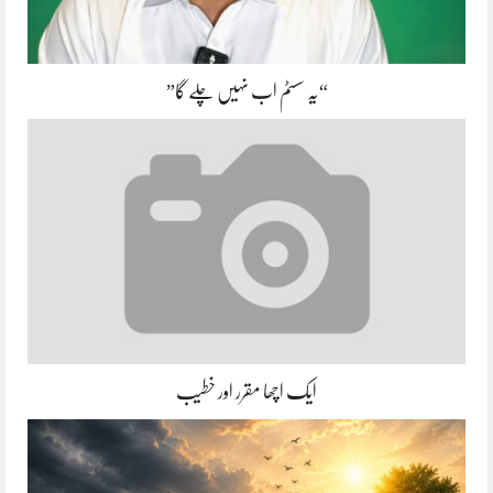
“یہ سسٹم اب نہیں چلے گا”
ایک اچھا مقرر اور خطیب