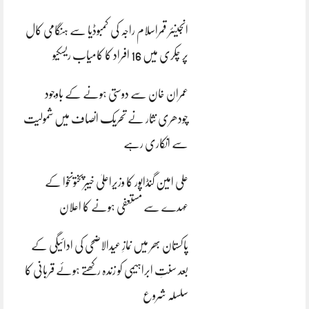
انجینئر قمراسلام راجہ کی کمبوڈیا سے ہنگامی کال
پر چکری میں 16 افراد کا کامیاب ریسکیو
عمران خان سے دوستی ہونے کے باوجود
چودھری نثار نے تحریک انصاف میں شمولیت
سے انکاری رہے
علی امین گنڈاپور کا وزیراعلیٰ خیبرپختونخوا کے
عہدے سے مستعفی ہونے کا اعلان
پاکستان بھر میں نمازِ عیدالاضحی کی ادائیگی کے
بعد سنتِ ابراہیمی کو زندہ رکھتے ہوئے قربانی کا
سلسلہ شروع