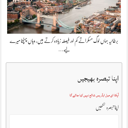
برطانیہ جہاں لوگ مسکراتے کم اور فیصلہ زیادہ کرتے ہیں، وہاں پہنچنا میرے
لیے…
اپنا تبصرہ بھیجیں
آپکا ای میل ایڈریس شائع نہیں کیا جائے گا
اپنا تبصرہ لکھیں