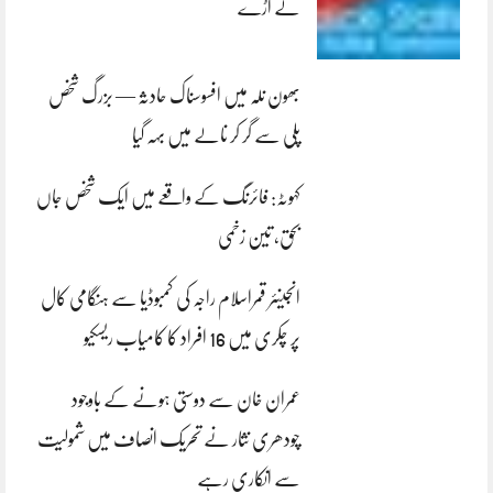
لے اڑے
بھون نلہ میں افسوسناک حادثہ — بزرگ شخص
پلی سے گر کر نالے میں بہہ گیا
کہوٹہ: فائرنگ کے واقعے میں ایک شخص جاں
بحق، تین زخمی
انجینئر قمراسلام راجہ کی کمبوڈیا سے ہنگامی کال
پر چکری میں 16 افراد کا کامیاب ریسکیو
عمران خان سے دوستی ہونے کے باوجود
چودھری نثار نے تحریک انصاف میں شمولیت
سے انکاری رہے