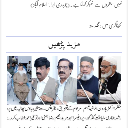
نہیں‘ پتھروں سے ٹھوکر کھاتا ہے۔ (چوہدری ابرار‘اسلام آباد)
کیٹاگری میں :
گلدستہ
مزید پڑھیں