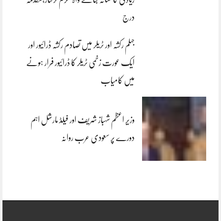
درج
جہلم رکشہ اور ٹریلر میں تصادم رکشہ ڈرائیور اور
ایک عورت زخمی ٹریلر کا ڈرائیور فرار ہونے
میں کامیاب
وزیر اعظم شہباز شریف اور فیلڈ مارشل اہم
دورے پر سعودی عرب روانہ