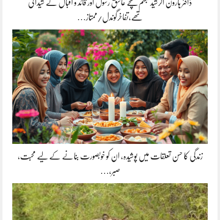
ڈاکٹر ہارون الرشید تبسم سچے عاشق رسول اور قائد و اقبال کے شیدائی
تھے،تفاخرگوندل/ممتاز…
زندگی کا حسن تعلقات میں پوشیدہ, ان کو خوبصورت بنانے کے لیے محبت،
صبر،…