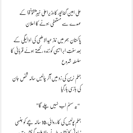
علی امین گنڈاپور کا وزیراعلیٰ خیبرپختونخوا کے
عہدے سے مستعفی ہونے کا اعلان
پاکستان بھر میں نمازِ عیدالاضحی کی ادائیگی کے
بعد سنتِ ابراہیمی کو زندہ رکھتے ہوئے قربانی کا
سلسلہ شروع
جہلم ٹرین کی زد میں آکر چالیس سالہ شخص جان
کی بازی ہارگیا
“یہ سسٹم اب نہیں چلے گا”
جہلم پولیس کی کارروائی،10 سالہ بچے کو جنسی
زیادتی کا نشانہ بنانے والا ملزم گرفتار،مقدمہ