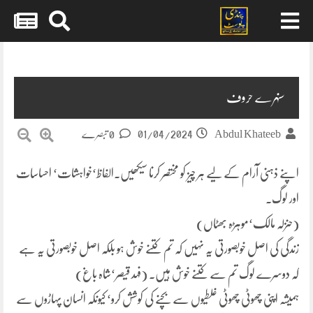
Skip
to
content
سنہرے حروف
01/04/2024
Abdul Khateeb
0 تبصرے
اپنے ذہنی آرام کے لیے ہر چیز کو مختصر کرنا سیکھیں۔الفاظ‘خواہشات‘ احساسات
اور لوگ۔
(حنزلہ مالک‘موہڑہ بھٹاں)
زندگی کی اصل خوبصورتی یہ نہیں کہ تم کتنے خوش ہو بلکہ اصل خوبصورتی یہ ہے
کہ دوسرے لوگ تم سے کتنے خوش ہیں۔ (فہد قیصر‘شاہ باغ)
ہمیشہ اپنی چھوٹی چھوٹی غلطیوں سے بچنے کی کوشش کرو‘ کیونکہ انسان پہاڑوں سے