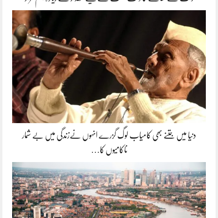
دنیا میں جتنے بھی کامیاب لوگ گزرے انہوں نےزندگی میں بے شمار
ناکامیوں کا…