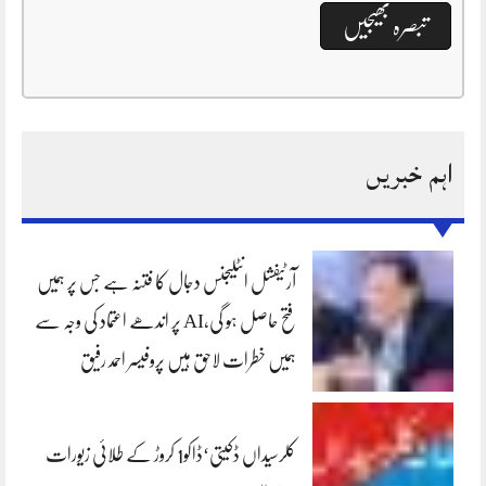
اہم خبریں
آرٹیفشل انٹلیجنس دجال کا فتنہ ہے جس پر ہمیں
فتح حاصل ہو گی،AI پر اندھے اعتماد کی وجہ سے
ہمیں خطرات لاحق ہیں پروفیسر احمد رفیق
کلرسیداں ڈکیتی‘ڈاکو1 کروڑ کے طلائی زیورات