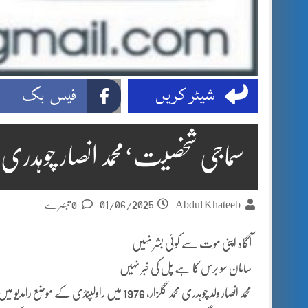
شیئر کریں
فیس بک
سماجی شخصیت‘محمد انصار چوہدری
01/06/2025
Abdul Khateeb
0 تبصرے
آگاہ اپنی موت سے کوئی بشر نہیں
سامان سو برس کا ہے پل کی خبر نہیں
محمد انصار ولد چوہدری محمد گلزار، 1976 میں 