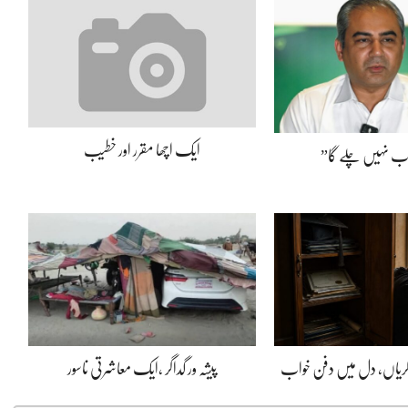
ایک اچھا مقرر اور خطیب
اب نہیں چلے گا”
ڈگریاں، دل میں دفن خواب
پیشہ ور گداگر ،ایک معاشرتی ناسور