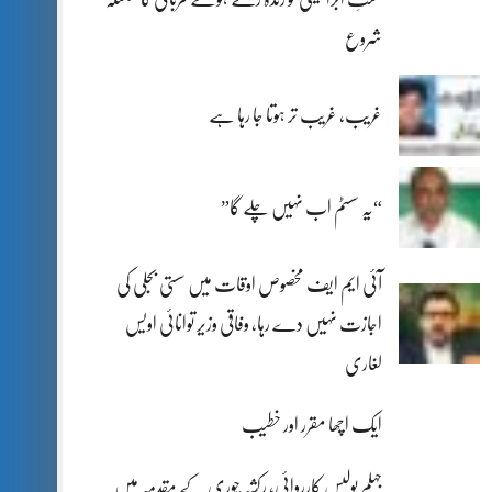
شروع
غریب، غریب تر ہوتا جا رہا ہے
“یہ سسٹم اب نہیں چلے گا”
آئی ایم ایف مخصوص اوقات میں سستی بجلی کی
اجازت نہیں دے رہا، وفاقی وزیر توانائی اویس
لغاری
ایک اچھا مقرر اور خطیب
جہلم پولیس کارروائی، رکشہ چوری کے مقدمہ میں