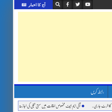
آج کا اخبار
رابطہ کریں
جاری.
آئی ایم ایف مخصوص اوقات میں سستی بجلی کی اجازت نہیں دے رہا، وفاقی وزیر تو