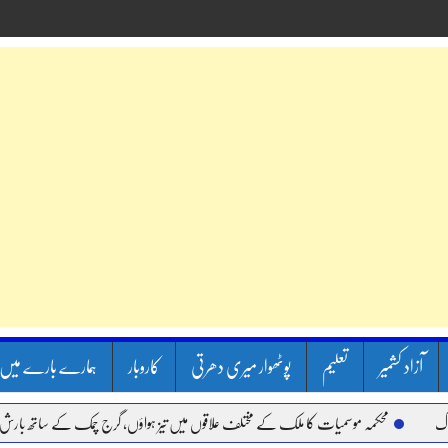
آزاد کشمیر
تعلیم
پوٹھوار میری دھرتی
کاروبار
ہمارے بارے میں
محکمہ موسمیات کا ملک کے مختلف علاقوں میں تیز ہواؤں، گرج چمک کے ساتھ بارش کا الرٹ 