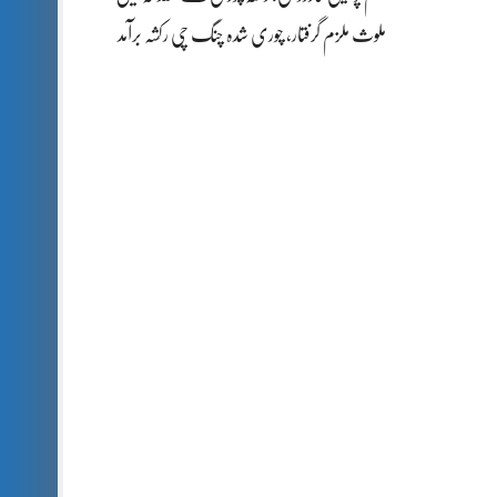
ملوث ملزم گرفتار، چوری شدہ چنگ چی رکشہ برآمد