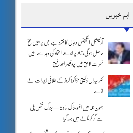
اہم خبریں
آرٹیفشل انٹلیجنس دجال کا فتنہ ہے جس پر ہمیں فتح
حاصل ہو گی،AI پر اندھے اعتماد کی وجہ سے ہمیں
خطرات لاحق ہیں پروفیسر احمد رفیق
کلرسیداں ڈکیتی‘ڈاکو1 کروڑ کے طلائی زیورات لے
اڑے
بھون نلہ میں افسوسناک حادثہ — بزرگ شخص پلی
سے گر کر نالے میں بہہ گیا