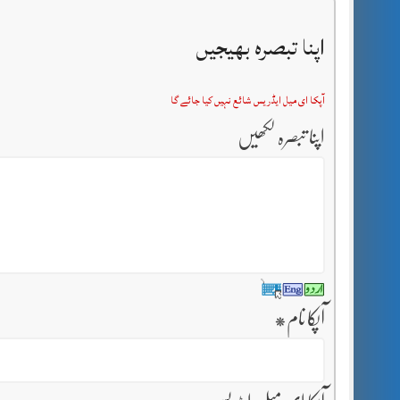
اپنا تبصرہ بھیجیں
آپکا ای میل ایڈریس شائع نہیں کیا جائے گا
اپنا تبصرہ لکھیں
آپکا نام
*