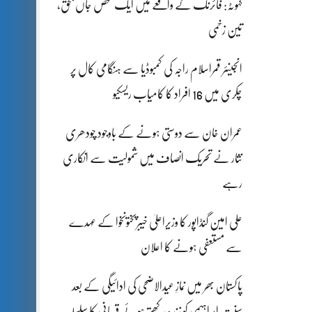
کہوٹہ: فائرنگ کے واقعے میں ایک شخص جاں بحق،
تین زخمی
انجینئر قمراسلام راجہ کی کمبوڈیا سے ہنگامی کال پر
چکری میں 16 افراد کا کامیاب ریسکیو
عمران خان سے دوستی ہونے کے باوجود چودھری
نثار نے تحریک انصاف میں شمولیت سے انکاری
رہے
علی امین گنڈاپور کا وزیراعلیٰ خیبرپختونخوا کے عہدے
سے مستعفی ہونے کا اعلان
پاکستان بھر میں نمازِ عیدالاضحی کی ادائیگی کے بعد
سنتِ ابراہیمی کو زندہ رکھتے ہوئے قربانی کا سلسلہ