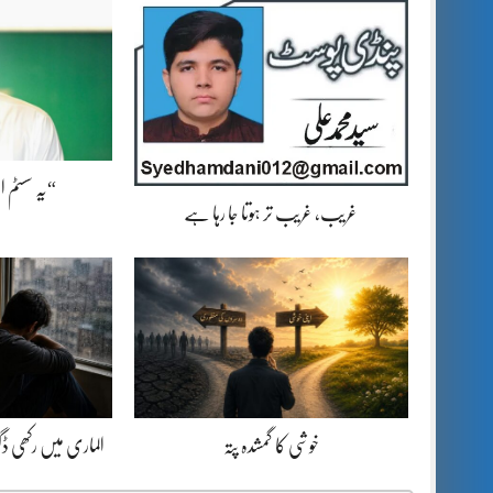
“یہ سسٹم 
غریب، غریب تر ہوتا جا رہا ہے
خوشی کا گمشدہ پتہ
الماری میں رکھی 