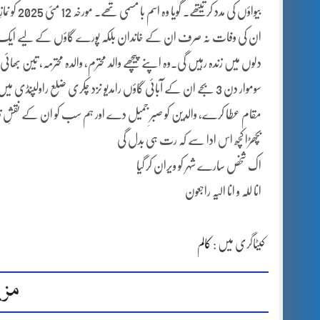
بیواؤں کی
ان کی وفات نہ صرف ان کے خاندان بلکہ پورے گاؤں کے لیے ایک ناقاب
سوموار دن 3 بجے ان کے آبائی گاؤں رامدیو نزد چکری ضلع راولپن
مقام عطا کرے، والدین کو صبرِ جمیل دے اور ہم سب کو ان کے نقشِ قد
بچھڑا کچھ اس ادا سے کہ رت ہی بدل گی
اک شخص سارے شہر کو ویران کر گیا
انا للہ و انا الیہ راجعون
کیٹاگری میں :
کالم
مزی