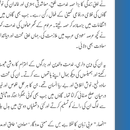
نے اپنی زندگی کا بڑا حصہ خدمتِ خلق، معاشرتی بہتری اور خاندان کی خو
گاؤں کی فلاحی و رفاعی کمیٹی کے فعال رکن رہے۔ جب بھی گاؤں میں کوئ
انتظامات میں بڑھ چڑھ کر حصہ لیتے۔ مرحوم کے گھر مہمانوں کی خدمت، ک
نے کچھ عرصہ سعودی عرب میں ملازمت کی، جہاں اپنی محنت اور دیانتداری
سعادت بھی دلائی۔
یہ ان کی دین داری، خدمتِ والدین اور بزرگوں کے احترام کا روشن ثبوت 
رکھتے اور بھینسوں کی دیکھ بھال اپنے ہاتھوں سے کرتے۔ ان کی محنت می
سادہ طبع، خوش اخلاق اور بے ریا انسان تھے، جن کا ہر عمل خلوص اور خ
درمیان صلح صفائی کرانا تھا۔ گاؤں میں جب بھی کوئی جھگڑا ہوتا، وہ ثا
سے لوگ ان کی رائے کو تسلیم کرتے اور کئی دشمنیاں دوستی میں بدل ج
”انصار ” عربی زبان کا لفظ ہے جس کے معنی مددگار ‘ معاون’ حمایتی اورم