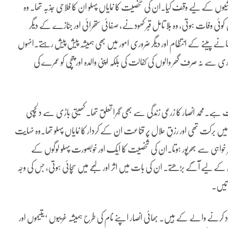
شیوں کے لیے وقف کیا۔ان کی شخصیت کا نمایاں پہلو ان کا فلاحی جذبہ تھا۔ وہ
ی وفات ہوتی، وہ بلا تامل قبر کھودنے، صفائی ستھرائی اور جنازے کے دیگر
ھانے پینے کے انتظام اور دیگر ضروری امور میں بھی ہمیشہ پیش پیش رہتے۔انہوں
 سے نہ صرف گھر والوں کی کفالت کی بلکہ اپنی والدہ اور چچی کو عمرے کی
ہے۔محمد انصار کا زرعی زندگی سے بھی گہرا تعلق تھا۔ کھیتی باڑی سے دلچسپی
ں برکت تھی اور رزقِ حلال پر قناعت ان کے کردار کا نمایاں پہلو تھا۔وہ نہایت
یر خواہی سے بھرپور ہوتا۔ان کی شخصیت کا ایک اور خوبصورت پہلو لوگوں کے
لثی کے لیے آگے بڑھتے۔ ان کی بات میں اثر اور لہجے میں سچائی ہوتی، جس کی وجہ
اتیں۔
دد کرنے والے کے ہیں۔ بھائی انصار اپنے نام کی طرح ہمیشہ غریبوں ‘ یتیموں اور