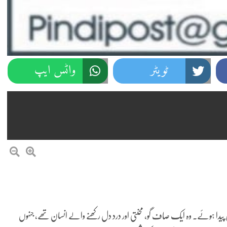
ٹویٹر
واٹس ایپ
راولپنڈی کے موضع رامدیو میں پیدا ہوئے۔ وہ ایک صاف گو، محنتی اور درد دل رکھنے والے انسان تھے، جنہوں