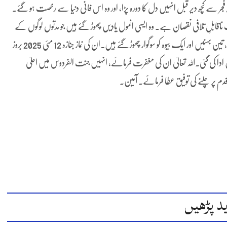
 مدد کرتیتھے۔ گویا وہ اسم با مسمی تھے۔ مورخہ 12 مئی 2025 کو نمازِ فجر سے کچھ دیر قبل انہیں دل کا دورہ پڑا، اور وہ اس فانی دنیا سے رخصت ہو گئے۔
لِ تلافی نقصان ہے۔ وہ ایسی انمول یادیں چھوڑ گئے ہیں جو مدتوں لوگوں کے
دلوں میں زندہ رہیں گی۔وہ اپنے پیچھے والد محترم، والدہ محترمہ، تین بھائی، تین بہنیں اور ایک بیوہ کو سوگوار چھوڑ گئے ہیں۔ان کی نماز جنازہ 12 مئی 2025 بروز
ڈی میں ادا کی گئی۔اللہ تعالیٰ ان کی مغفرت فرمائے، انہیں جنت الفردوس میں اعلیٰ
م پر چلنے کی توفیق عطا فرمائے۔ آمین۔
د پڑھیں