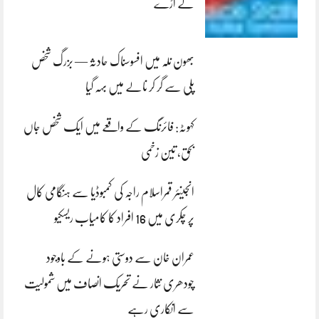
لے اڑے
بھون نلہ میں افسوسناک حادثہ — بزرگ شخص
پلی سے گر کر نالے میں بہہ گیا
کہوٹہ: فائرنگ کے واقعے میں ایک شخص جاں
بحق، تین زخمی
انجینئر قمراسلام راجہ کی کمبوڈیا سے ہنگامی کال
پر چکری میں 16 افراد کا کامیاب ریسکیو
عمران خان سے دوستی ہونے کے باوجود
چودھری نثار نے تحریک انصاف میں شمولیت
سے انکاری رہے