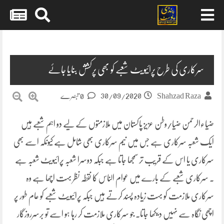
Skip
to
content
سرکاری کی طرح پرائیویٹ شعبے کو بھی پرکشش بنایا جائے
30/09/2020
Shahzad Raza
0 تبصرے
ضیاءالرحمن ضیا/وطن عزیز پاکستان میں ملازمتوں کے لیے دو اہم شعبے ہیں
ایک شعبہ سرکاری ہے جس میں نیم سرکاری بھی شامل ہے کیونکہ اسے بھی
سرکاری یا اس کے قریب تر سمجھا جاتا ہے جبکہ دوسرا شعبہ پرائیویٹ شعبہ ہے
۔ سرکاری شعبے کے بارے میں عوام الناس کا نقطہ نظر بہت اچھا ہے وہ
سرکاری ملازمت کو بہت زیادہ پسند کرتے ہیں جبکہ پرائیویٹ شعبے کو عام طور پر
اچھی نگاہ سے نہیں دیکھا جاتا۔ جو سرکاری ملازمت کر رہا ہو اسے تو برسرروزگار