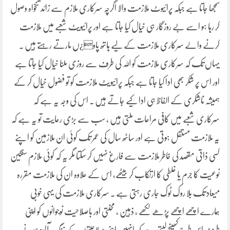
سمجھا جاتا ہے جبکہ پرائیوٹ ملازمت والا اگرچہ سرکاری ملازم سے زائد تنخواہ وصول
کر رہا ہو اسے بے روزگار ہی خیال کیا جاتا ہے اور پرائیویٹ شعبے میں ملازمت
کرنے والے سرکاری ملازمت کے لیے ہاتھ پاو¿ں مارتے رہتے ہیں ۔
یہاں تک کہ سرکاری ملازمت کو اللہ کی طرف سے روزی ملنا خیال کیا جاتا ہے
اور اس پر شکر بھی ادا کیا جاتا ہے جبکہ پرائیویٹ ملازمت کو تو فضول خیال کر کے
ہمیشہ ناشکری کے الفاظ ہی ادا کیے جاتے ہیں ۔ اس کی وجہ یہ ہے کہ
سرکاری شعبے میں کافی مراعات ملتی ہیں ، سب سے بڑی رعایت تو یہ ہے کہ
یہ ملازمت مستقل ہوتی ہے اور ساٹھ سال کی عمر تک کوئی ان ملازمین کو اپنے
کسی ذاتی مقصد کی خاطر ملازمت سے فارغ نہیں کر سکتا مگر یہ کہ کوئی ملازم سنگین
نوعیت کا جرم یا غلطی کا ارتکاب کر بیٹھے، اس کے علاوہ ان کی ملازمت مقررہ
میعاد تک بلا روک ٹوک جاری رہتی ہے ۔ سرکاری ملازمت کی یہی خوبی
ہمارے اچھے اچھے پڑھے لکھے ، ذہین ، محنتی اور باصلاحیت نوجوانوں کو اپنی