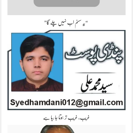
“یہ سسٹم اب نہیں چلے گا”
غریب، غریب تر ہوتا جا رہا ہے