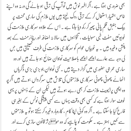
بھی ضروری ہوتا ہے ، اگر افسر خوش ہیں تو آپ کی ترقی ہو جائے گی ورنہ وہ اپنے
خاص ہتھیار استعمال کر کے ترقی روک لیتے ہیں یوں ملازم کی ساری محنت پر
بیک جنبش قلم پانی پھیر کر رکھ دیا جاتا ہے ۔ اس کے علاوہ سرکاری ملازمت کی
خوبیوںمیں مفت طبی سہولیات ، تنخواہوں میں سالانہ اضافہ اور ریٹائرمنٹ کے بعد
پنشن وغیرہ ہیں ۔ یہ خوبیاں عوام کو سرکاری ملازمت کی طرف کھینچتی ہیں جس
کی وجہ سے ہمارے اچھے اچھے باصلاحیت نوجوان ضائع ہو جاتے ہیں اور وہ
ساری عمر جی حضوری میں گزار دیتے ہیں ۔ کئی نوجوان جو بڑی بڑی ڈگریاں
اٹھائے چھوٹی چھوٹی سرکاری ملازمتوں کی تلاش میں سرگرداں ہوتے ہیں اگرچہ
وہ اچھی پرائیویٹ ملازمت کر بھی رہے ہوتے ہیں لیکن ان کے ذہنوں پر یہی
خوف سوار ہوتا ہے کہ کسی بھی وقت یہاں سے کسی پیشگی نوٹس کے بغیر ہی
فارغ کیا جا سکتا ہے ۔ اگر وہ کوئی اپنا کام ، کاروبار وغیرہ کر سکتے ہو تو یہ ملازمتوں
سے کہیں بہتر ہے ۔ حکومت کو چاہیے کہ وہ مو¿ثر قانون سازی کرے اور