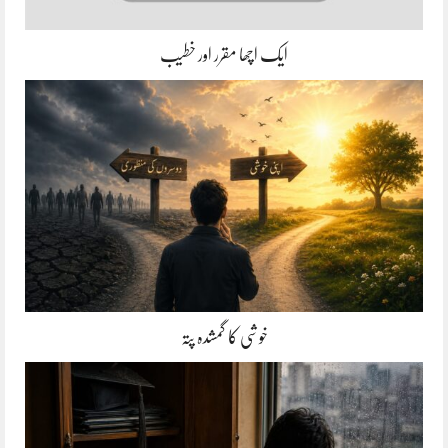
ایک اچھا مقرر اور خطیب
خوشی کا گمشدہ پتہ