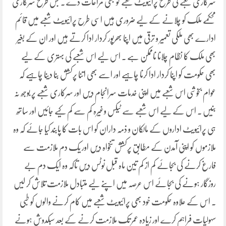
سرکاری شعبے کی طرح پرائیویٹ شعبے کو بھی مراعات دے ۔ جس طرح سرکاری
محکمے ملک کو چلانے کے لیے ضروری ہیں اسی طرح پرائیویٹ شعبے میں قائم
ادارے بھی ملکی تعمیر و ترقی میں اپنا بھرپور کردار ادا کرتے ہیں اور ان کے بغیر
بھی ملک کا نظام چلانا ناممکن ہے ۔ اس لیے اس شعبے کی بہتری کے لیے
بھی حکومت کو اپنا کردار ادا کرنا چاہیے اور اسے بھی اتنا پرکشش بنا دینا چاہیے کہ
عوام بخوشی اس شعبے میں اپنی خدمات سرانجام دیں اور سرکاری شعبے پر بوجھ نہ
بنیں ۔ اس کے لیے اس شعبے سے ٹیکس وغیرہ کم سے کم کیے جائیں اور ساتھ
ہی پرائیویٹ اداروں کے مالکان و ذمہ داران کو اس بات کا پابند کیا جائے کہ وہ
ملازموں کو اپنی آمدن کے مطابق پرکشش تنخواہ دیں اور یک دم ملازمت سے
فارغ کرنے کی بجائے کم از کم تین ماہ قبل نوٹس دیں تاکہ وہ ایک دم بے
روزگار ہونے کی بجائے اس عرصہ میں اپنے لیے متبادل ملازمت تلاش کر لیں
۔ اس کے علاوہ حکومت خود بھی پرائیویٹ شعبے میں کام کرنے والوں کو طبی
سہولیات فراہم کرے اور زیادہ عمر تک ملازمت کرنے کے بعد سبکدوش ہونے