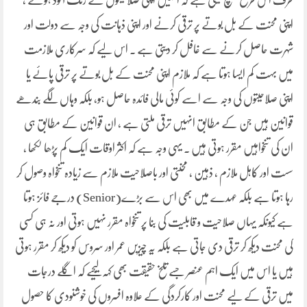
طرف اس طرح کھینچ لیتی ہے کہ انہیں اپنی صلاحیتوں کے زنگ آلود ہونے ،
اپنی محنت کے بل بوتے پر ترقی کرنے اور اپنی ذہانت کی وجہ سے دولت اور
شہرت حاصل کرنے سے غافل کر دیتی ہے ۔ اس لیے کہ سرکاری ملازمت
میں بہت کم ایسا ہوتا ہے کہ ملازم اپنی محنت کے بل بوتے پر ترقی پائے یا
اپنی صلاحیتوں کی وجہ سے اسے کوئی مالی فائدہ حاصل ہو، بلکہ وہاں لگے بندھے
قوانین ہیں جن کے مطابق انہیں ترقی ملتی ہے ، ان قوانین کے مطابق ہی
ان کی تنخواہیں مقرر ہوتی ہیں ۔ یہی وجہ ہے کہ اکثر اوقات ایک کم پڑھا لکھا ،
سست اور کاہل ملازم ، ذہین ، محنتی اور باصلاحیت ملازم سے زیادہ تنخواہ وصول کر
رہا ہوتا ہے بلکہ عہدے میں بھی اس سے بڑے(Senior) درجے فائز ہوتا
ہے کیونکہ یہاں صلاحیت و قابلیت کی بنا پر تنخواہ مقرر نہیں ہوتی اور نہ ہی کسی
کی محنت دیکھ کر ترقی دی جاتی ہے بلکہ یہ چیزیں عمر اور سروس کو دیکھ کر مقرر ہوتی
ہیں یا اس میں ایک اہم عنصر جسے تلخ حقیقت بھی کہہ لیجیے کہ اگلے درجات
میں ترقی کے لیے محنت اور کارکردگی کے علاوہ افسروں کی خوشنودی کا حصول