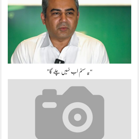
“یہ سسٹم اب نہیں چلے گا”