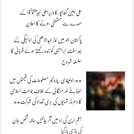
علی امین گنڈاپور کا وزیراعلیٰ خیبرپختونخوا کے
عہدے سے مستعفی ہونے کا اعلان
پاکستان بھر میں نمازِ عیدالاضحی کی ادائیگی کے
بعد سنتِ ابراہیمی کو زندہ رکھتے ہوئے قربانی کا
سلسلہ شروع
**راولپنڈی: پٹرولیم مصنوعات کی قیمتوں میں
اضافے اور مہنگائی کے خلاف جماعت اسلامی
کا دھرنا، شہریوں کی بڑی تعداد کی شرکت**
جہلم ٹرین کی زد میں آکر چالیس سالہ شخص جان
کی بازی ہارگیا