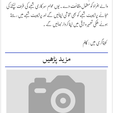
والے افراد کو معقول وظائف دے ۔ یوں عوام سرکاری شعبے کی طرف لپکنے کی
بجائے پرائیویٹ شعبے کو بھی بخوشی اپنائیں گے اور پرائیویٹ شعبے میں رہتے
ہوئے ملکی تعمیر و ترقی میں اپنا کردار نبھائیں گے ۔
کیٹاگری میں :
کالم
مزید پڑھیں