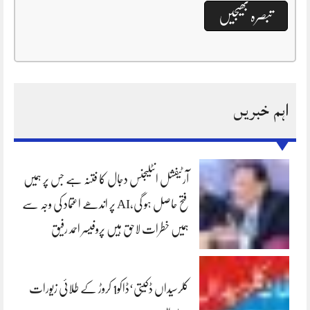
اہم خبریں
آرٹیفشل انٹلیجنس دجال کا فتنہ ہے جس پر ہمیں
فتح حاصل ہو گی،AI پر اندھے اعتماد کی وجہ سے
ہمیں خطرات لاحق ہیں پروفیسر احمد رفیق
کلرسیداں ڈکیتی‘ڈاکو1 کروڑ کے طلائی زیورات