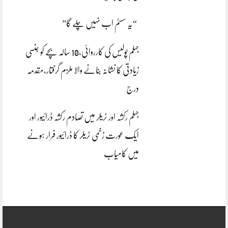
“یہ سسٹم اب نہیں چلے گا”
جہلم پولیس کی کارروائی،10 سالہ بچے کو جنسی
زیادتی کا نشانہ بنانے والا ملزم گرفتار،مقدمہ
درج
جہلم رکشہ اور ٹریلر میں تصادم رکشہ ڈرائیور اور
ایک عورت زخمی ٹریلر کا ڈرائیور فرار ہونے
میں کامیاب