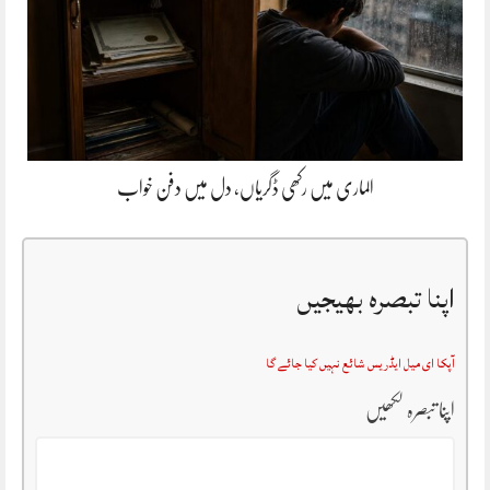
الماری میں رکھی ڈگریاں، دل میں دفن خواب
اپنا تبصرہ بھیجیں
آپکا ای میل ایڈریس شائع نہیں کیا جائے گا
اپنا تبصرہ لکھیں