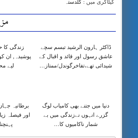
کیٹاگری میں :
گلدستہ
مزی
ڈاکٹر ہارون الرشید تبسم سچے
زندگی کا 
عاشق رسول اور قائد و اقبال کے
پوشیدہ, ان کو
شیدائی تھے،تفاخرگوندل/ممتاز…
لیے م
دنیا میں جتنے بھی کامیاب لوگ
برطانیہ جہا
گزرے انہوں نےزندگی میں بے
اور فیصلہ زیا
شمار ناکامیوں کا…
پہنچنا