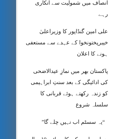
انصاف میں شمولیت سے انکاری
رہے
علی امین گنڈاپور کا وزیراعلیٰ
خیبرپختونخوا کے عہدے سے مستعفی
ہونے کا اعلان
پاکستان بھر میں نمازِ عیدالاضحی
کی ادائیگی کے بعد سنتِ ابراہیمی
کو زندہ رکھتے ہوئے قربانی کا
سلسلہ شروع
“یہ سسٹم اب نہیں چلے گا”