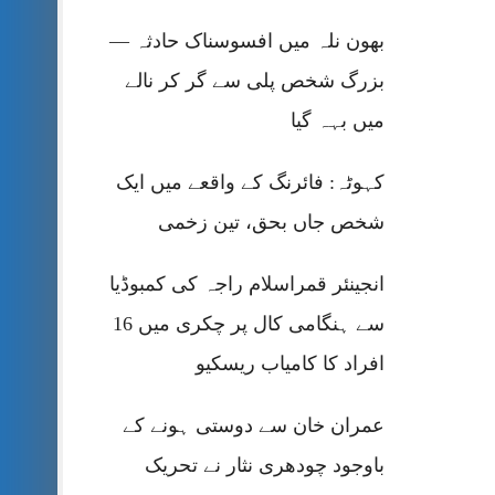
بھون نلہ میں افسوسناک حادثہ —
بزرگ شخص پلی سے گر کر نالے
میں بہہ گیا
کہوٹہ: فائرنگ کے واقعے میں ایک
شخص جاں بحق، تین زخمی
انجینئر قمراسلام راجہ کی کمبوڈیا
سے ہنگامی کال پر چکری میں 16
افراد کا کامیاب ریسکیو
عمران خان سے دوستی ہونے کے
باوجود چودھری نثار نے تحریک