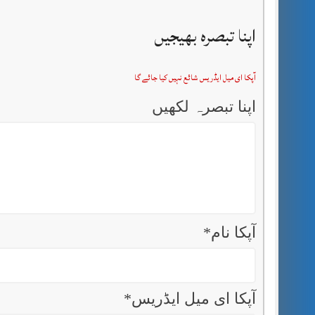
اپنا تبصرہ بھیجیں
آپکا ای میل ایڈریس شائع نہیں کیا جائے گا
اپنا تبصرہ لکھیں
آپکا نام
*
آپکا ای میل ایڈریس
*