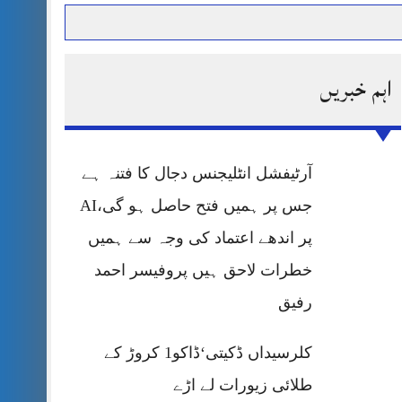
اہم خبریں
حرمت پر قربان
 کی پریس کانفرنس
آرٹیفشل انٹلیجنس دجال کا فتنہ ہے
جس پر ہمیں فتح حاصل ہو گی،AI
پر اندھے اعتماد کی وجہ سے ہمیں
خطرات لاحق ہیں پروفیسر احمد
رفیق
کلرسیداں ڈکیتی‘ڈاکو1 کروڑ کے
طلائی زیورات لے اڑے