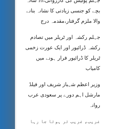
جہلم پولیس کی کارروائی،10 سالہ
بچے کو جنسی زیادتی کا نشانہ بنانے
والا ملزم گرفتار،مقدمہ درج
جہلم رکشہ اور ٹریلر میں تصادم
رکشہ ڈرائیور اور ایک عورت زخمی
ٹریلر کا ڈرائیور فرار ہونے میں
کامیاب
وزیر اعظم شہباز شریف اور فیلڈ
مارشل اہم دورے پر سعودی عرب
روانہ
غریب، غریب تر ہوتا جا رہا