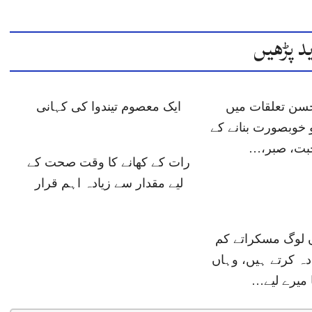
د پڑھیں
حسن تعلقات میں
ایک معصوم تیندوا کی کہانی
 خوبصورت بنانے کے
حبت، صبر،…
رات کے کھانے کا وقت صحت کے
لیے مقدار سے زیادہ اہم قرار
ں لوگ مسکراتے کم
دہ کرتے ہیں، وہاں
 میرے لیے…