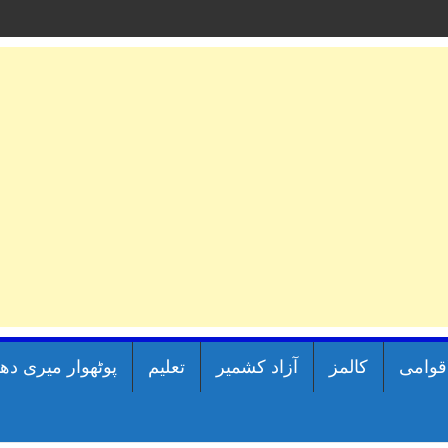
اقوامی
کالمز
آزاد کشمیر
تعلیم
پوٹھوار میری دھ