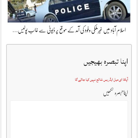
اسلام آباد میں غیرملکی وفود کی آمد کے موقع پر ڈیوٹی سے غائب پولیس…
اپنا تبصرہ بھیجیں
آپکا ای میل ایڈریس شائع نہیں کیا جائے گا
اپنا تبصرہ لکھیں