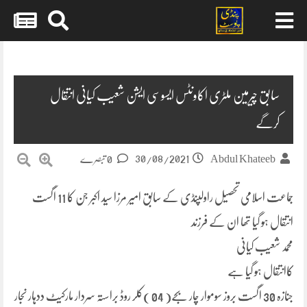
Skip
to
content
سابق چیرمین ملٹری اکاونٹس ایسوسی ایشن شعیب کیانی انتقال
کرگے
30/08/2021
Abdul Khateeb
0 تبصرے
جماعت اسلامی تحصیل راولپنڈی کے سابق امیر مرزا سید اکبر جن کا 11 اگست
انتقال ہو گیا تھا ان کے فرزند
محمد شعیب کیانی
کاانتقال ہو گیا ہے
جنازہ 30 اگست بروز سوموار چار بجے( 04 )کلر روڈ براستہ سردار مارکیٹ ددہار نجار