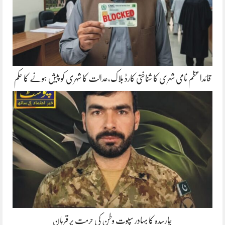
قائداعظم نامی شہری کا شناختی کارڈ بلاک،عدالت کا شہری کو پیش ہونے کا حکم
چارسدہ کا بہادر سپوت وطن کی حرمت پر قربان