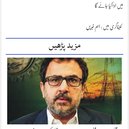
میں ادا کیا جائے گا
کیٹاگری میں :
اہم خبریں
مزید پڑھیں