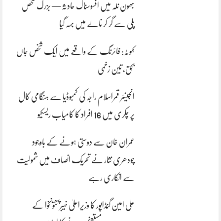
بھون نلہ میں افسوسناک حادثہ — بزرگ شخص
پلی سے گر کر نالے میں بہہ گیا
کہوٹہ: فائرنگ کے واقعے میں ایک شخص جاں
بحق، تین زخمی
انجینئر قمراسلام راجہ کی کمبوڈیا سے ہنگامی کال
پر چکری میں 16 افراد کا کامیاب ریسکیو
عمران خان سے دوستی ہونے کے باوجود
چودھری نثار نے تحریک انصاف میں شمولیت
سے انکاری رہے
علی امین گنڈاپور کا وزیراعلیٰ خیبرپختونخوا کے