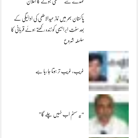
عہدے سے مستعفی ہونے کا اعلان
پاکستان بھر میں نمازِ عیدالاضحی کی ادائیگی کے
بعد سنتِ ابراہیمی کو زندہ رکھتے ہوئے قربانی کا
سلسلہ شروع
غریب، غریب تر ہوتا جا رہا ہے
“یہ سسٹم اب نہیں چلے گا”