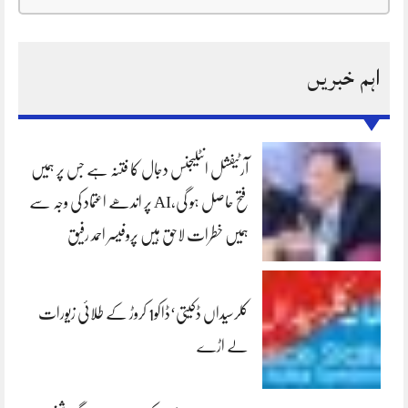
اہم خبریں
آرٹیفشل انٹلیجنس دجال کا فتنہ ہے جس پر ہمیں
فتح حاصل ہو گی،AI پر اندھے اعتماد کی وجہ سے
ہمیں خطرات لاحق ہیں پروفیسر احمد رفیق
کلرسیداں ڈکیتی‘ڈاکو1 کروڑ کے طلائی زیورات
لے اڑے