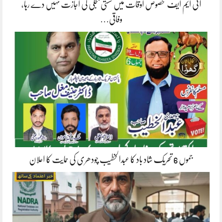
آئی ایم ایف مخصوص اوقات میں سستی بجلی کی اجازت نہیں دے رہا،
وفاقی…
جموں 6 تحریک شاد باد کا عبدالخطیب چودھری کی حمایت کا اعلان