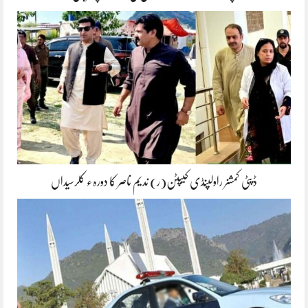
ڈپٹی کمشنر راولپنڈی کیپٹن(ر) ندیم ناصر کا دورہء کلرسیداں