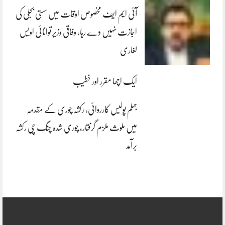
آئی ایم ایف مخصوص اوقات میں سستی بجلی کی
اجازت نہیں دے رہا، وفاقی وزیر توانائی اویس
لغاری
ایک اچھا مقرر اور خطیب
جہلم پولیس کارروائی، رکشہ چوری کے مقدمہ
میں ملوث ملزم گرفتار، چوری شدہ چنگ چی رکشہ
برآمد