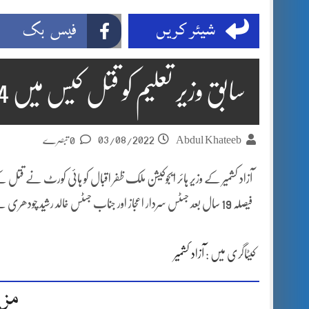
شیئر کریں
فیس بک
سابق وزیر تعلیم کو قتل کیس میں 14 سال سزا کا حکم
03/08/2022
Abdul Khateeb
0 تبصرے
فیصلہ 19 سال بعد جسٹس سردار اعجاز اور جناب جسٹس خالد رشید چودھری نے سنایا۔
کیٹاگری میں :
آزاد کشمیر
مزی