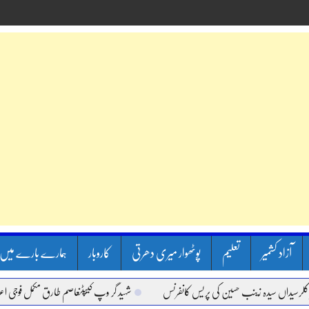
آزاد کشمیر
تعلیم
پوٹھوار میری دھرتی
کاروبار
ہمارے بارے میں
داں سیدہ زینب حسین کی پریس کانفرنس
شہید گر وپ کیپٹنعاصم طارق مکمل فوجی اعزاز کے 