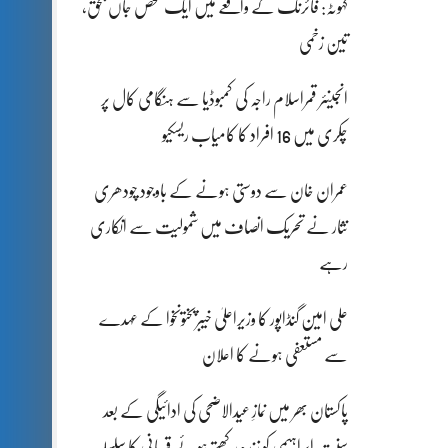
کہوٹہ: فائرنگ کے واقعے میں ایک شخص جاں بحق،
تین زخمی
انجینئر قمراسلام راجہ کی کمبوڈیا سے ہنگامی کال پر
چکری میں 16 افراد کا کامیاب ریسکیو
عمران خان سے دوستی ہونے کے باوجود چودھری
نثار نے تحریک انصاف میں شمولیت سے انکاری
رہے
علی امین گنڈاپور کا وزیراعلیٰ خیبرپختونخوا کے عہدے
سے مستعفی ہونے کا اعلان
پاکستان بھر میں نمازِ عیدالاضحی کی ادائیگی کے بعد
سنتِ ابراہیمی کو زندہ رکھتے ہوئے قربانی کا سلسلہ