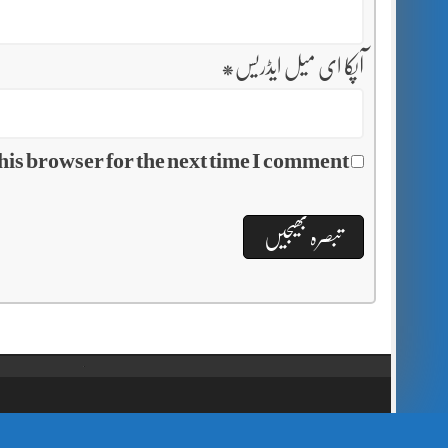
آپکا ای میل ایڈریس
*
his browser for the next time I comment.
// Show Author Image with Author Name in UrduPaper Theme function urdu_paper_author_image_with_name($content) { if (is_single()) { $author_id = get_the_author_meta('ID'); $author_name = get_the_author(); $author_avatar = get_avatar($author_id, 48); // 48px size image $author_html = '
' . $author_name . '
' . $author_avatar . '