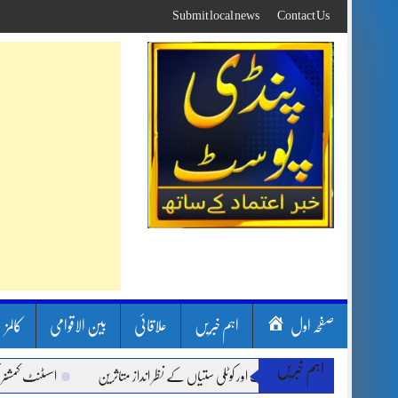
Skip
Submit local news
Contact Us
to
content
صفحہ اول
اہم خبریں
علاقائی
بین الاقوامی
کالمز
اہم خبریں
ون بارشیں، لینڈ سلائیڈنگ اور کوٹلی ستیاں کے نظر انداز متاثرین
اسسٹنٹ کمشنر کلرسی