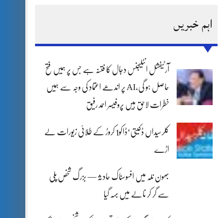
اہم خبریں
آرٹیفشل انٹلیجنس دجال کا فتنہ ہے جس پر ہمیں فتح
حاصل ہو گی،AI پر اندھے اعتماد کی وجہ سے ہمیں
خطرات لاحق ہیں پروفیسر احمد رفیق
کلرسیداں ڈکیتی‘ڈاکو1 کروڑ کے طلائی زیورات لے
اڑے
بھون نلہ میں افسوسناک حادثہ — بزرگ شخص پلی
سے گر کر نالے میں بہہ گیا