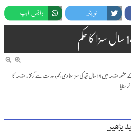
ٹویٹر
واٹس ایپ
آزاد کشمیر کے وزیر ہائر ایجوکیشن ملک ظفر اقبال کو ہائی کورٹ نے قتل کے مشہور مقدمہ میں 14 سال قید کی سزا سنا دی،کمرہ عدالت سے گرفتار،مقدمہ کا
د پڑھیں