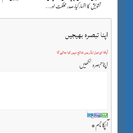
تشویش کا اظہار کیا،صدر مملکت اور…
اپنا تبصرہ بھیجیں
آپکا ای میل ایڈریس شائع نہیں کیا جائے گا
اپنا تبصرہ لکھیں
آپکا نام
*