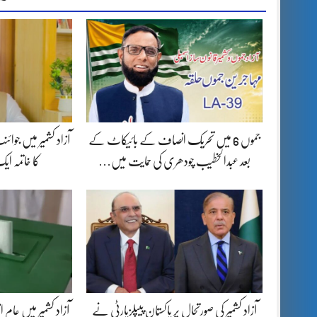
جموں 6 میں تحریک انصاف کے بائیکاٹ کے
آزاد کشمیر میں جوا
بعد عبدالخطیب چودھری کی حمایت میں…
کا خاتمہ ا
آزاد کشمیر کی صورتحال پر پاکستان پیپلزپارٹی نے
آزاد کشمیر میں عام ا