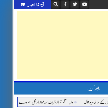
آج کا اخبار
رابطہ کریں
ساتھ سپردِ خاک
وزیر اعظم شہباز شریف اور فیلڈ مارشل اہم دورے پر سعودی عرب روانہ