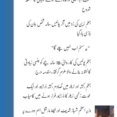
شروع
جہلم ٹرین کی زد میں آکر چالیس سالہ شخص جان کی
بازی ہارگیا
“یہ سسٹم اب نہیں چلے گا”
جہلم پولیس کی کارروائی،10 سالہ بچے کو جنسی زیادتی
کا نشانہ بنانے والا ملزم گرفتار،مقدمہ درج
جہلم رکشہ اور ٹریلر میں تصادم رکشہ ڈرائیور اور ایک
عورت زخمی ٹریلر کا ڈرائیور فرار ہونے میں کامیاب
وزیر اعظم شہباز شریف اور فیلڈ مارشل اہم دورے پر