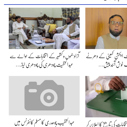
ئنٹ ایکشن کمیٹی کے دھرنے
آزاد جموں و کشمیر کے انتخابات کے حوالے سے
یک خوش آئند پیش…
عبدالخطیت چودھری کی چودھری ایاز…
عبدالخطیب چوھدری کا مسلم کانفرنس میں
نتخابات کی تاریخ کا اعلان کر