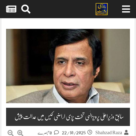
Skip
to
content
سابق وزیراعلیٰ پرویزالٰہی تخت پڑی اراضی کیس میں عدالت پیش
22/10/2025
Shahzad Raza
0 تبصرے