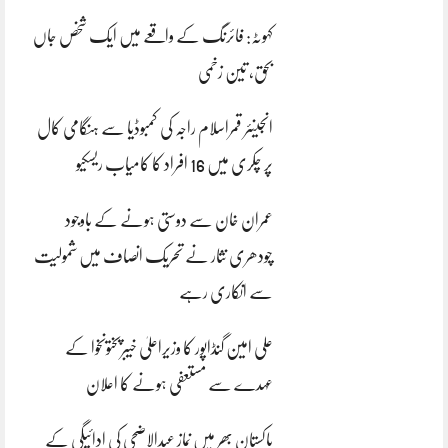
کہوٹہ: فائرنگ کے واقعے میں ایک شخص جاں
بحق، تین زخمی
انجینئر قمراسلام راجہ کی کمبوڈیا سے ہنگامی کال
پر چکری میں 16 افراد کا کامیاب ریسکیو
عمران خان سے دوستی ہونے کے باوجود
چودھری نثار نے تحریک انصاف میں شمولیت
سے انکاری رہے
علی امین گنڈاپور کا وزیراعلیٰ خیبرپختونخوا کے
عہدے سے مستعفی ہونے کا اعلان
پاکستان بھر میں نمازِ عیدالاضحی کی ادائیگی کے