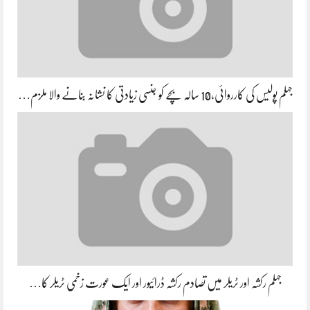
جہلم پولیس کی کارروائی،10 سالہ بچے کو جنسی زیادتی کا نشانہ بنانے والا ملزم…
جہلم رکشہ اور ٹریلر میں تصادم رکشہ ڈرائیور اور ایک عورت زخمی ٹریلر کا…