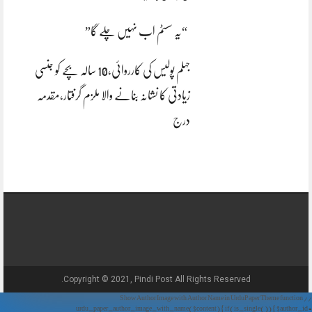
“یہ سسٹم اب نہیں چلے گا”
جہلم پولیس کی کارروائی،10 سالہ بچے کو جنسی
زیادتی کا نشانہ بنانے والا ملزم گرفتار،مقدمہ
درج
Copyright © 2021, Pindi Post All Rights Reserved.
// Show Author Image with Author Name in UrduPaper Theme function
urdu_paper_author_image_with_name($content) { if (is_single()) { $author_id =