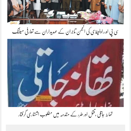
سی پی او،راولپنڈی کی انجمن تاجران کے عہدیداران سے تعارفی میٹنگ
تھانہ جاتلی ،قتل اور ضرر کے مقدمہ میں مطلوب اشتہاری گرفتار