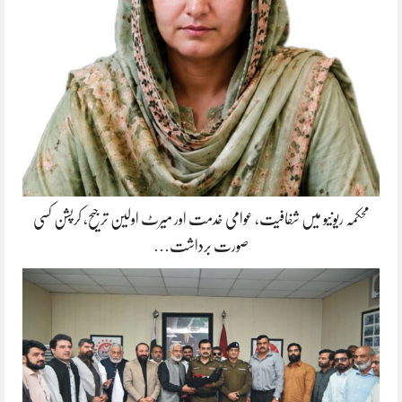
محکمہ ریونیو میں شفافیت، عوامی خدمت اور میرٹ اولین ترجیح، کرپشن کسی
صورت برداشت…