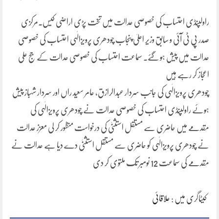
راولپنڈی احتساب کی خصوصی عدالت میں تخت پڑی اراضی کیس۔مرکزی
صدر پی ٹی آئی و سابق وزیر اعلیٰ پنجاب چودھری پرویزالٰہی احتساب کی خصوصی
عدالت میں پیش ہو گئے۔ سماعت احتساب کی خصوصی عدالت کے جج علی
اعجاز کر رہے ہیں
چودھری پرویزالٰہی کی جانب سردار عبدالرازق، عامر سعید راں اور سردار شہباز پیش
ہوئے راولپنڈی احتساب کی خصوصی عدالت نے چودھری پرویزالٰہی کی
مقدمے میں حاضری سے مستقل استثنیٰ کی درخواست منظور کر لی معزز عدالت
نے چودھری پرویزالٰہی کو حاضری سے مستقل استثنیٰ دے دیا ہے عدالت نے
مقدمے کی سماعت 12 نومبر تک ملتوی کر دی
کیٹاگری میں :
علاقائی