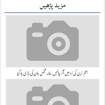
مزید پڑھیں
جہلم ٹرین کی زد میں آکر چالیس سالہ شخص جان کی بازی ہارگیا