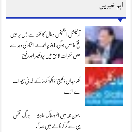
اہم خبریں
آرٹیفشل انٹلیجنس دجال کا فتنہ ہے جس پر ہمیں
فتح حاصل ہو گی،AI پر اندھے اعتماد کی وجہ سے
ہمیں خطرات لاحق ہیں پروفیسر احمد رفیق
کلرسیداں ڈکیتی‘ڈاکو1 کروڑ کے طلائی زیورات
لے اڑے
بھون نلہ میں افسوسناک حادثہ — بزرگ شخص
پلی سے گر کر نالے میں بہہ گیا