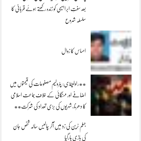
بعد سنتِ ابراہیمی کو زندہ رکھتے ہوئے قربانی کا
سلسلہ شروع
احساس کا زوال
**راولپنڈی: پٹرولیم مصنوعات کی قیمتوں میں
اضافے اور مہنگائی کے خلاف جماعت اسلامی
کا دھرنا، شہریوں کی بڑی تعداد کی شرکت**
جہلم ٹرین کی زد میں آکر چالیس سالہ شخص جان
کی بازی ہارگیا