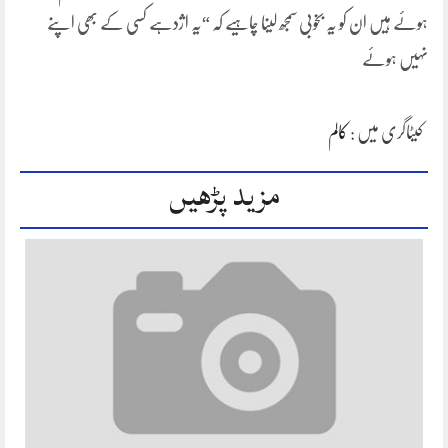
ہوئے ہیں ان کو یہ بخوبی سمجھ لینا چاہیے کہ “یہ اژدہے کسی کے بھی اپنے
نہیں ہوئے
کیٹاگری میں :
کالم
مزید پڑھیں