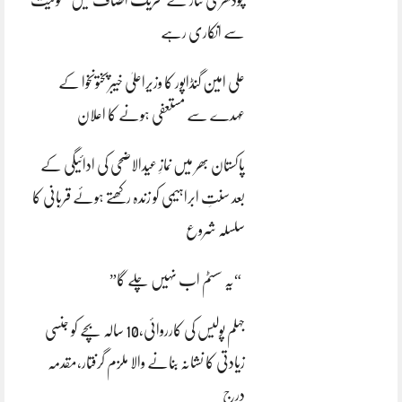
سے انکاری رہے
علی امین گنڈاپور کا وزیراعلیٰ خیبرپختونخوا کے
عہدے سے مستعفی ہونے کا اعلان
پاکستان بھر میں نمازِ عیدالاضحی کی ادائیگی کے
بعد سنتِ ابراہیمی کو زندہ رکھتے ہوئے قربانی کا
سلسلہ شروع
“یہ سسٹم اب نہیں چلے گا”
جہلم پولیس کی کارروائی،10 سالہ بچے کو جنسی
زیادتی کا نشانہ بنانے والا ملزم گرفتار،مقدمہ
درج