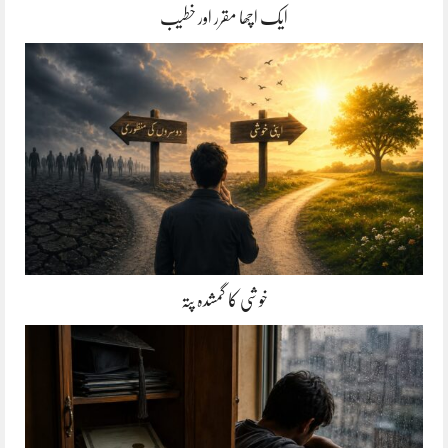
ایک اچھا مقرر اور خطیب
خوشی کا گمشدہ پتہ