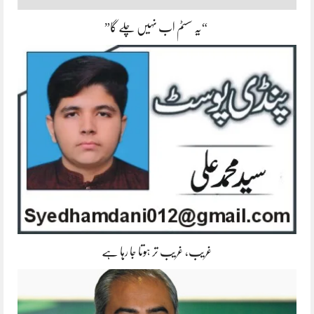
“یہ سسٹم اب نہیں چلے گا”
غریب، غریب تر ہوتا جا رہا ہے