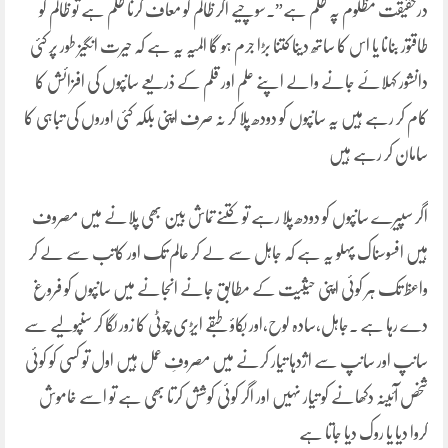
درحقیقت مظلوم پہ ظلم ہے”۔سوچیے اگر ظالم کو معاف کرنا ظلم ہے تو ظالم کو
طاقتور بنانا یا اس کا ساتھ دینا کتنا بڑا جرم ہو گا المیہ یہ ہے کہ حیرت انگیز طور پر کئی
دانشور کہلائے جانے والے اپنے علم اور قلم کے ذریعے سانپوں کی افزائش کا
کام کر رہے ہیں یہ سانپوں کو دودھ پلا کر نہ صرف اپنی بلکہ کئی اوروں کی تباہی کا
سامان کر رہے ہیں
اگر سپیرے سانپوں کو دودھ پلا رہے تو کتنے تماش بین بھی پلانے میں مصروف
ہیں افسوسناک پہلو یہ ہے کہ جاہل سے لے کر عالم تک اور کاتب سے لے کر
واعظ تک ہر کوئی اپنی حیثیت کے مطابق جانے انجانے میں سانپوں کو فروغ
دے رہا ہے ۔جاہل،سادہ لوح،اور بکاؤ طبقے ایڑی چوٹی کا زور لگا کر سنپولیے سے
سانپ اور سانپ سے اژدہا تیار کرنے میں مصروفِ عمل ہیں اول تو کسی کو کوئی
شخص آئینہ دکھانے کو تیار نہیں اور اگر کوئی کوشش کرتا بھی ہے تو اسے خاموش
کروا دیا یا روک دیا جاتا ہے