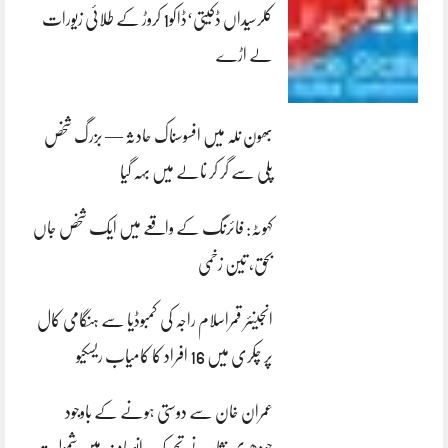
کلرسیداں ڈکیتی‘ڈاکو1 کروڑ کے طلائی زیورات
لے اڑے
بھون نلہ میں افسوسناک حادثہ — بزرگ شخص
پلی سے گر کر نالے میں بہہ گیا
کہوٹہ: فائرنگ کے واقعے میں ایک شخص جاں
بحق، تین زخمی
انجینئر قمراسلام راجہ کی کمبوڈیا سے ہنگامی کال
پر چکری میں 16 افراد کا کامیاب ریسکیو
عمران خان سے دوستی ہونے کے باوجود
چودھری نثار نے تحریک انصاف میں شمولیت