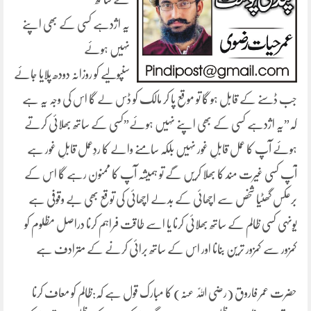
یہ اژدہے کسی کے بھی اپنے
نہیں ہوئے
سنپولیے کو روزانہ دودھ پلایا جائے
جب ڈسنے کے قابل ہو گا تو موقع پا کر مالک کو ڈس لے گا اس کی وجہ یہ ہے
کہ”یہ اژدہے کسی کے بھی اپنے نہیں ہوئے”کسی کے ساتھ بھلائی کرتے
ہوئے آپ کا عمل قابلِ غور نہیں بلکہ سامنے والے کا ردِعمل قابلِ غور ہے
آپ کسی غیرت مند کا بھلا کریں گے تو ہمیشہ آپ کا ممنون رہے گا اس کے
برعکس گھٹیا شخص سے اچھائی کے بدلے اچھائی کی توقع بھی بے وقوفی ہے
یونہی کسی ظالم کے ساتھ بھلائی کرنا یا اسے طاقت فراہم کرنا دراصل مظلوم کو
کمزور سے کمزور ترین بنانا اور اس کے ساتھ برائی کرنے کے مترادف ہے
حضرت عمر فاروق (رضی اللّٰہ عنہ) کا مبارک قول ہے کہ:ظالم کو معاف کرنا