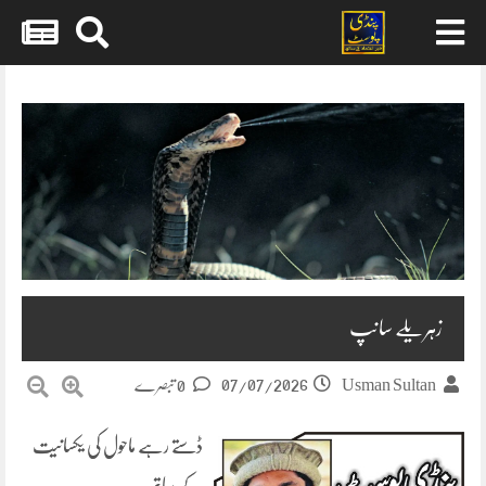
Skip
to
content
زہریلے سانپ
07/07/2026
Usman Sultan
0 تبصرے
ڈستے رہے ماحول کی یکسانیت
کے ساتھ