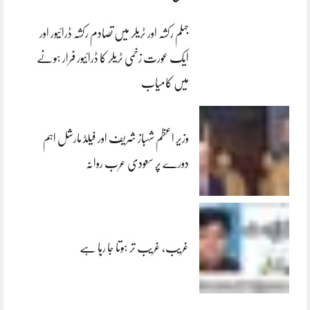
جہلم رکشہ اور ٹریلر میں تصادم رکشہ ڈرائیور اور
ایک عورت زخمی ٹریلر کا ڈرائیور فرار ہونے
میں کامیاب
وزیر اعظم شہباز شریف اور فیلڈ مارشل اہم
دورے پر سعودی عرب روانہ
غریب، غریب تر ہوتا جا رہا ہے