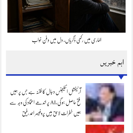
الماری میں رکھی ڈگریاں، دل میں دفن خواب
اہم خبریں
آرٹیفشل انٹلیجنس دجال کا فتنہ ہے جس پر ہمیں
فتح حاصل ہو گی،AI پر اندھے اعتماد کی وجہ سے
ہمیں خطرات لاحق ہیں پروفیسر احمد رفیق