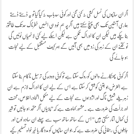
اگر ان سانپوں کی نسل کشی نہ کئی گئی اور کوئی سدباب نہ کیا گیا تو یہ ڈستے ڈستے
ہماری آستین تک بھی پہنچ سکتے ہیں اگرچہ ہم خود ہی انہیں خطرناک حد تک طاقتور
بنا چکے ہیں لیکن ان کا ادراک ممکن ہے لیکن اسکے لیے کئی لاٹھیاں ٹوٹیں گی
تو کتنے ان کے زہر کی زد میں بھی آئیں گے بہر کیف مستقبل کے لیے نجات
ہو جائے گی
اگر کوئی پھنکارنے والوں کو روک سکتا ہے تو کوئی دودھ کی ترسیل ناکام بنا سکتا
ہے الغرض جو جتنی کوشش کر سکتا ہے اس کے لیے ان کا ادراک لازم ہے ان
زہریلے شیش ناگ اور اژدہوں سے نجات کے لیے مکمل اتحاد،اخلاص،محنت
اور جرأت کی ضرورت ہے ۔مشہور کہاوت ہے کہ”چڑیاں اگر متحد ہو جائیں تو شیر
کی کھال اتار سکتی ہیں” اس کے ساتھ ساتھ سب سے پہلے ان سادہ لوح اور
جاہلوں کی رہنمائی کی ضرورت ہے کہ جو ان سانپوں کو مددگار یا خیر خواہ تسلیم کیے