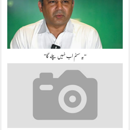
“یہ سسٹم اب نہیں چلے گا”