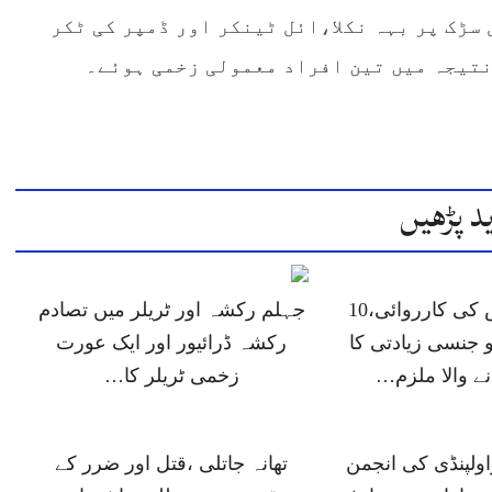
سڑک پر بہہ نکلا،ائل ٹینکر اور ڈمپر کی ٹکر
نتیجہ میں تین افراد معمولی زخمی ہوئے۔
د پڑھیں
جہلم پولیس کی کارروائی،10
جہلم رکشہ اور ٹریلر میں تصادم
 جنسی زیادتی کا
رکشہ ڈرائیور اور ایک عورت
انے والا ملزم…
زخمی ٹریلر کا…
ولپنڈی کی انجمن
تھانہ جاتلی ،قتل اور ضرر کے