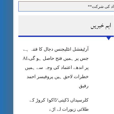
داد کی شرکت**
اہم خبریں
حرمت پر قربان
آرٹیفشل انٹلیجنس دجال کا فتنہ ہے
 کی پریس کانفرنس
جس پر ہمیں فتح حاصل ہو گی،AI
پر اندھے اعتماد کی وجہ سے ہمیں
خطرات لاحق ہیں پروفیسر احمد
رفیق
کلرسیداں ڈکیتی‘ڈاکو1 کروڑ کے
طلائی زیورات لے اڑے