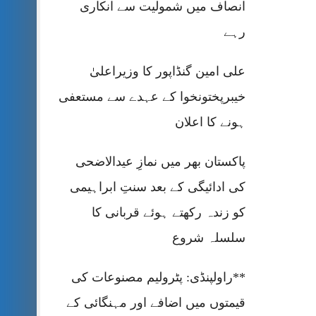
انصاف میں شمولیت سے انکاری
رہے
علی امین گنڈاپور کا وزیراعلیٰ
خیبرپختونخوا کے عہدے سے مستعفی
ہونے کا اعلان
پاکستان بھر میں نمازِ عیدالاضحی
کی ادائیگی کے بعد سنتِ ابراہیمی
کو زندہ رکھتے ہوئے قربانی کا
سلسلہ شروع
**راولپنڈی: پٹرولیم مصنوعات کی
قیمتوں میں اضافے اور مہنگائی کے