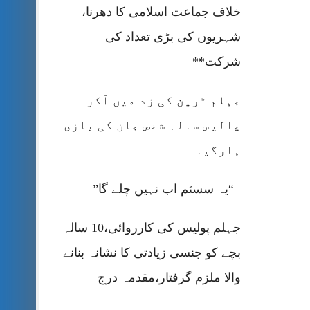
خلاف جماعت اسلامی کا دھرنا،
شہریوں کی بڑی تعداد کی
شرکت**
جہلم ٹرین کی زد میں آکر
چالیس سالہ شخص جان کی بازی
ہارگیا
“یہ سسٹم اب نہیں چلے گا”
جہلم پولیس کی کارروائی،10 سالہ
بچے کو جنسی زیادتی کا نشانہ بنانے
والا ملزم گرفتار،مقدمہ درج