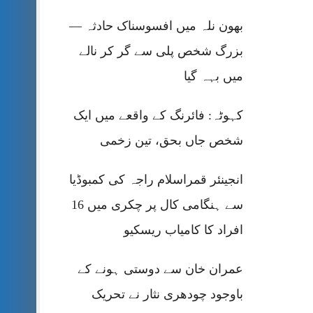
بھون نلہ میں افسوسناک حادثہ —
بزرگ شخص پلی سے گر کر نالے
میں بہہ گیا
کہوٹہ: فائرنگ کے واقعے میں ایک
شخص جاں بحق، تین زخمی
انجینئر قمراسلام راجہ کی کمبوڈیا
سے ہنگامی کال پر چکری میں 16
افراد کا کامیاب ریسکیو
عمران خان سے دوستی ہونے کے
باوجود چودھری نثار نے تحریک