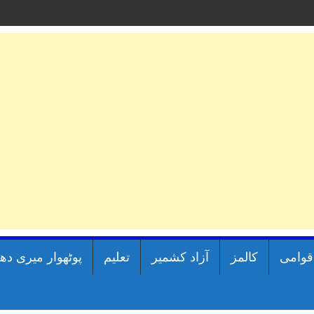
اقوامی
کالمز
آزاد کشمیر
تعلیم
پوٹھوار میری دھ