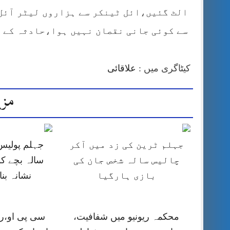
الٹ گئیں،ائل ٹینکر سے ہزاروں لیٹر آئل 
سے کوئی جانی نقصان نہیں ہوا،حادثہ کے 
کیٹاگری میں :
علاقائی
مزی
جہلم ٹرین کی زد میں آکر
چالیس سالہ شخص جان کی
سالہ بچے کو
بازی ہارگیا
نشانہ بن
محکمہ ریونیو میں شفافیت،
سی پی او،را