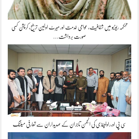
محکمہ ریونیو میں شفافیت، عوامی خدمت اور میرٹ اولین ترجیح، کرپشن کسی
صورت برداشت…
سی پی او،راولپنڈی کی انجمن تاجران کے عہدیداران سے تعارفی میٹنگ