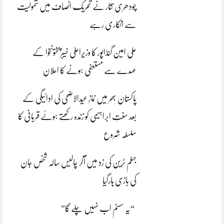
چودھری نثار نے تحریک انصاف میں شمولیت
سے انکاری رہے
علی امین گنڈاپور کا وزیراعلیٰ خیبرپختونخوا کے
عہدے سے مستعفی ہونے کا اعلان
پاکستان بھر میں نمازِ عیدالاضحی کی ادائیگی کے
بعد سنتِ ابراہیمی کو زندہ رکھتے ہوئے قربانی کا
سلسلہ شروع
جہلم ٹرین کی زد میں آکر چالیس سالہ شخص جان
کی بازی ہارگیا
“یہ سسٹم اب نہیں چلے گا”