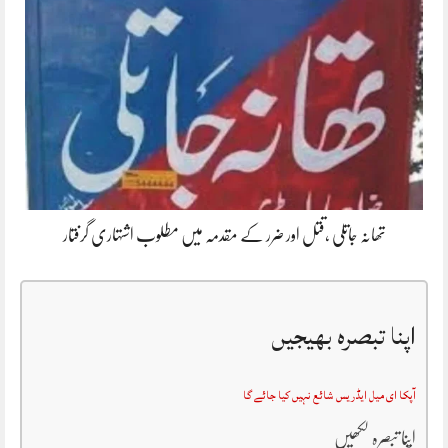
تھانہ جاتلی ،قتل اور ضرر کے مقدمہ میں مطلوب اشتہاری گرفتار
اپنا تبصرہ بھیجیں
آپکا ای میل ایڈریس شائع نہیں کیا جائے گا
اپنا تبصرہ لکھیں