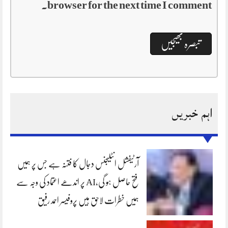
browser for the next time I comment.
اہم خبریں
آرٹیفشل انٹلیجنس دجال کا فتنہ ہے جس پر ہمیں
فتح حاصل ہو گی،AI پر اندھے اعتماد کی وجہ سے
ہمیں خطرات لاحق ہیں پروفیسر احمد رفیق