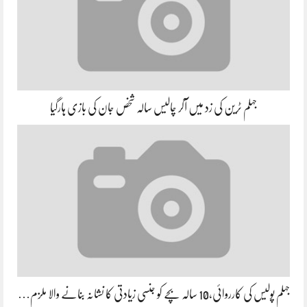
جہلم ٹرین کی زد میں آکر چالیس سالہ شخص جان کی بازی ہارگیا
جہلم پولیس کی کارروائی،10 سالہ بچے کو جنسی زیادتی کا نشانہ بنانے والا ملزم…