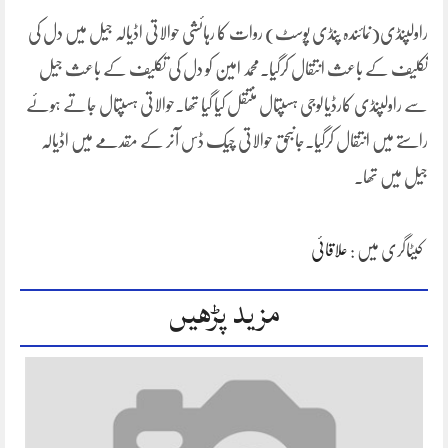
راولپنڈی(نمائندہ پنڈی پوسٹ) روات کا رہائشی حوالاتی اڈیالہ جیل میں دل کی
تکلیف کے باعث انتقال کرگیا۔محمد امین کو دل کی تکلیف کے باعث جیل
سے راولپنڈی کارڈیالوجی ہسپتال منتقل کیا گیا تھا۔حوالاتی ہسپتال جاتے ہوئے
راستے میں انتقال کرگیا۔جانبحق حوالاتی چیک ڈس آنر کے مقدمے میں اڈیالہ
جیل میں تھا۔
کیٹاگری میں :
علاقائی
مزید پڑھیں