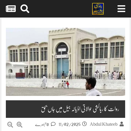
Skip
to
content
روات کا رہائشی حوالاتی اڈیالہ جیل میں جاں بحق
11/02/2025
Abdul Khateeb
0 تبصرے