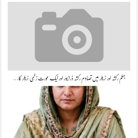
جہلم رکشہ اور ٹریلر میں تصادم رکشہ ڈرائیور اور ایک عورت زخمی ٹریلر کا…