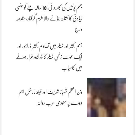
جہلم پولیس کی کارروائی،10 سالہ بچے کو جنسی
زیادتی کا نشانہ بنانے والا ملزم گرفتار،مقدمہ
درج
جہلم رکشہ اور ٹریلر میں تصادم رکشہ ڈرائیور اور
ایک عورت زخمی ٹریلر کا ڈرائیور فرار ہونے
میں کامیاب
وزیر اعظم شہباز شریف اور فیلڈ مارشل اہم
دورے پر سعودی عرب روانہ