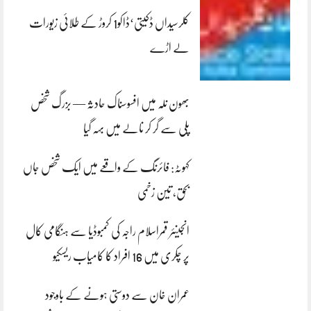
کلرسیداں ڈکیتی‘ڈاکو1 کروڑ کے طلائی زیورات
لے اڑے
بھون نلہ میں افسوسناک حادثہ — بزرگ شخص
پلی سے گر کر نالے میں بہہ گیا
کہوٹہ: فائرنگ کے واقعے میں ایک شخص جاں
بحق، تین زخمی
انجینئر قمراسلام راجہ کی کمبوڈیا سے ہنگامی کال
پر چکری میں 16 افراد کا کامیاب ریسکیو
عمران خان سے دوستی ہونے کے باوجود