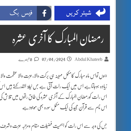
شیئر کریں
فیس بک
رمضان المبارک کا آخری عشرہ
07/04/2024
Abdul Khateeb
0 تبصرے
¤وں تواس ماہ مبارک کامکمل مہینہ ہی برکت والا،عزت والا عظمت وال
زیادہ ہوجاتاہے اس میں ایک رات آتی ہے جس لیلۃ القدرکہتے ہیں اس
اس رات کورمضان المبارک کے آخری عشرہ کی طاق راتوں میں تلاش کی 
اس نام سے قرآن مجید کی ایک مکمل سورہ بھی موجودہے
جس کی وجہ سے اس رات کو اہمیت فضیلت مقام ومرتبہ عزت وشرف قبول