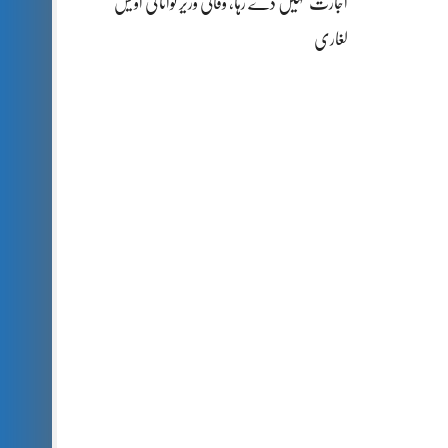
اجازت نہیں دے رہا، وفاقی وزیر توانائی اویس
لغاری