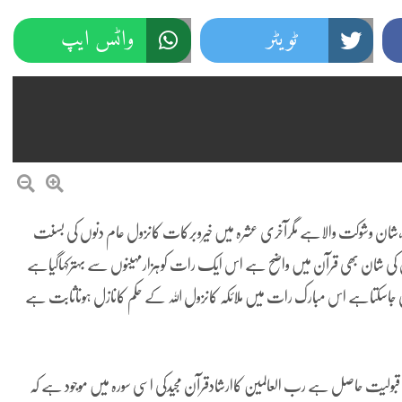
ٹویٹر
واٹس ایپ
ا،شان وشوکت والاہے مگرآخری عشرہ میں خیروبرکات کانزول عام دنوں کی بسنت
 کی شان بھی قرآن میں واضح ہے اس ایک رات کوہزارمہینوں سے بہترکہاگیاہے
جاسکتاہے اس مبارک رات میں ملائکہ کانزول اللہ کے حکم کانازل ہوناثابت ہے
یت حاصل ہے رب العالمین کاارشادقرآن مجیدکی اسی سورہ میں موجود ہے کہ