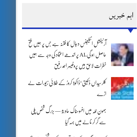
اہم خبریں
آرٹیفشل انٹلیجنس دجال کا فتنہ ہے جس پر ہمیں فتح
حاصل ہو گی،AI پر اندھے اعتماد کی وجہ سے ہمیں
خطرات لاحق ہیں پروفیسر احمد رفیق
کلرسیداں ڈکیتی‘ڈاکو1 کروڑ کے طلائی زیورات لے
اڑے
بھون نلہ میں افسوسناک حادثہ — بزرگ شخص پلی
سے گر کر نالے میں بہہ گیا