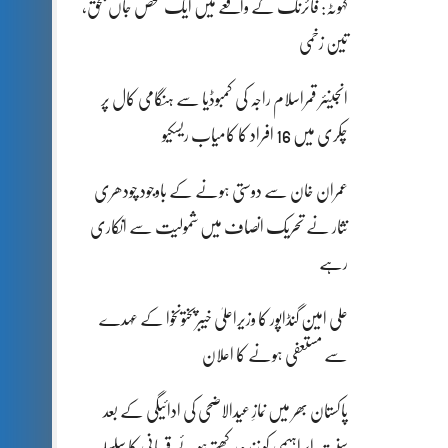
کہوٹہ: فائرنگ کے واقعے میں ایک شخص جاں بحق،
تین زخمی
انجینئر قمراسلام راجہ کی کمبوڈیا سے ہنگامی کال پر
چکری میں 16 افراد کا کامیاب ریسکیو
عمران خان سے دوستی ہونے کے باوجود چودھری
نثار نے تحریک انصاف میں شمولیت سے انکاری
رہے
علی امین گنڈاپور کا وزیراعلیٰ خیبرپختونخوا کے عہدے
سے مستعفی ہونے کا اعلان
پاکستان بھر میں نمازِ عیدالاضحی کی ادائیگی کے بعد
سنتِ ابراہیمی کو زندہ رکھتے ہوئے قربانی کا سلسلہ