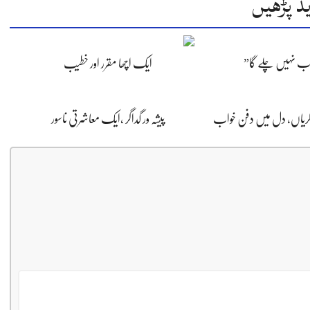
د پڑھیں
اب نہیں چلے گا”
ایک اچھا مقرر اور خطیب
ڈگریاں، دل میں دفن خواب
پیشہ ور گداگر ،ایک معاشرتی ناسور