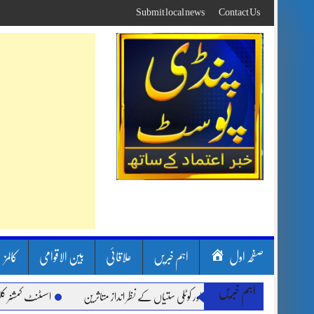
Skip
Submit local news
Contact Us
to
content
صفحہ اول
اہم خبریں
علاقائی
بین الاقوامی
کالمز
اہم خبریں
بارشیں، لینڈ سلائیڈنگ اور کوٹلی ستیاں کے نظر انداز متاثرین
اسسٹنٹ کمشنر کلرسیداں