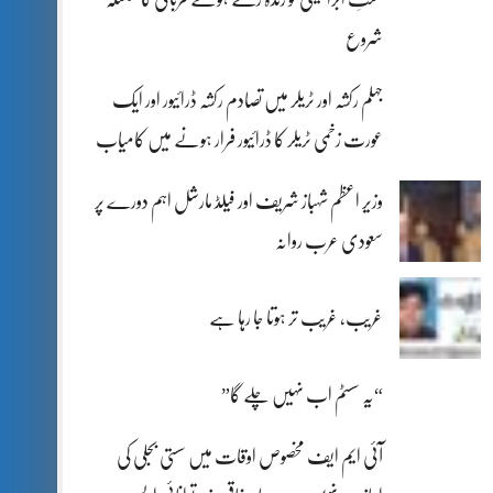
شروع
جہلم رکشہ اور ٹریلر میں تصادم رکشہ ڈرائیور اور ایک
عورت زخمی ٹریلر کا ڈرائیور فرار ہونے میں کامیاب
وزیر اعظم شہباز شریف اور فیلڈ مارشل اہم دورے پر
سعودی عرب روانہ
غریب، غریب تر ہوتا جا رہا ہے
“یہ سسٹم اب نہیں چلے گا”
آئی ایم ایف مخصوص اوقات میں سستی بجلی کی