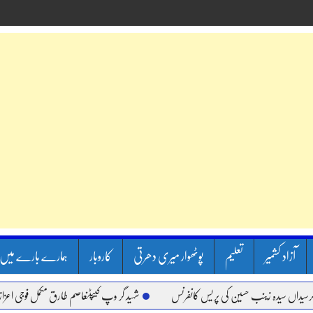
آزاد کشمیر
تعلیم
پوٹھوار میری دھرتی
کاروبار
ہمارے بارے میں
 سیدہ زینب حسین کی پریس کانفرنس
شہید گر وپ کیپٹنعاصم طارق مکمل فوجی اعزاز کے ساتھ