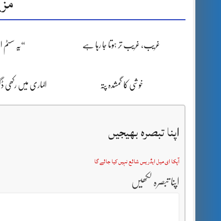
مزی
غریب، غریب تر ہوتا جا رہا ہے
“یہ سسٹم 
خوشی کا گمشدہ پتہ
الماری میں رکھی 
اپنا تبصرہ بھیجیں
آپکا ای میل ایڈریس شائع نہیں کیا جائے گا
اپنا تبصرہ لکھیں