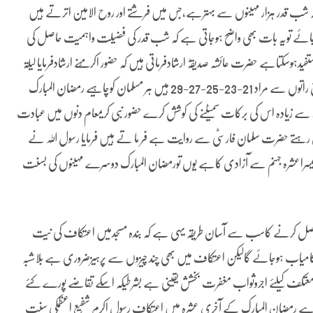
ہ شب قدر ہزار مہینوں سے بہترہے،جس میں فرشتے اور روح الامین اترتے ہیں
جائے تویہ بات بھی واضح ہوجاتی ہے کہ شب قدر کی فضیلت واہمیت حاصل کی
تاہے حضرت عائشہ صدیقہؓ ارشادفرماتی ہیں کہ حضور اکرمؐنے ارشادفرمایا لیلۃ
القدرکو رمضان المبارک کے آخری عشرہ کی طاق راتوں میں تلاش کرو طاق راتوں سے مراد 21-23-25-27-29 ہیں ہر مسلمان کوچاہیے رمضان المبارک
ے زیادہ اس کی برکات سمیٹنے کی کوشش کرے حضور نبی کریمؐعام دنوں میں عبادت
ہتے حضرت سلمان فارسیؓ سے روایت ہے فر ما تے ہیں فرمایا رسول اللہ نے
یسراعشرہ جہنم سے آزادی کاہے یوں تورمضان المبارک دوسرے مہینوں کی بسنت
اصل کرنے کاسب سے آسان طریقہ یہی ہے کہ بندہ مسجدمیں اعتکاف کی نیت
کامیاب ہوجائے گالیکن اعتکاف میں بھی چند چیزوں سے پرہیزضروری ہے بلاشبہ
کف کیلئے اجروثواب مغفرت بخشش یقینی ہے بشرطیکہ اسکے تقاضے پورے کئے
اآرہاہے رمضان المبارک کے آخری عشرہ میں اعتکاف رسول اکرم شفیع اعظمؐکی سنت