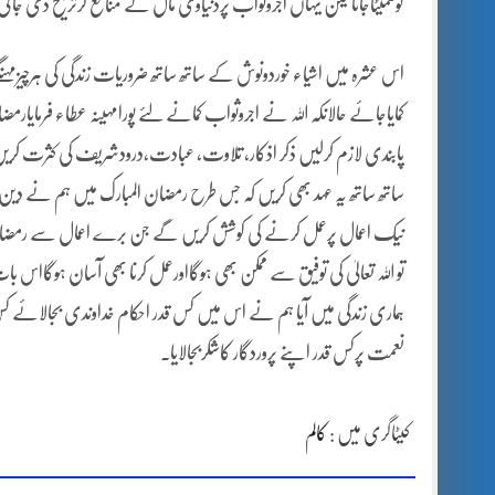
کوسمیٹاجاتالیکن یہاں اجروثواب پردنیاوی مال کے منافع کرترجیح دی جا
اس عشرہ میں اشیاء خوردونوش کے ساتھ ساتھ ضروریات زندگی کی ہرچیزمہنگے
کمایاجائے حالانکہ اللہ نے اجروثواب کمانے لئے پورامہینہ عطاء فرمایار
پابندی لازم کرلیں ذکر اذکار، تلاوت، عبادت،درودشریف کی کثرت کر
ساتھ ساتھ یہ عہد بھی کریں کہ جس طرح رمضان المبارک میں ہم نے دین 
نیک اعمال پرعمل کرنے کی کوشش کریں گے جن برے اعمال سے رمضان ا
تو اللہ تعالیٰ کی توفیق سے ممکن بھی ہوگااورعمل کرنا بھی آسان ہوگااس
ہماری زندگی میں آیا ہم نے اس میں کس قدر احکام خداوندی بجالائے کس 
نعمت پرکس قدر اپنے پروردگار کاشکربجالایا۔
کیٹاگری میں :
کالم