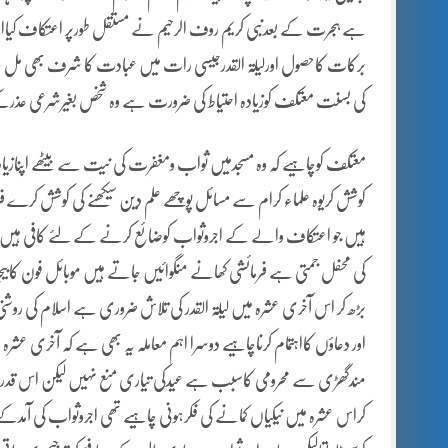
ہے ہجرت کے بعدنبی کریم روف الرحیم نے مستقل طورپر اعتکاف کیااعت
برکات کاحصول اورلیلۃ القدرجیسی رات میں عبادت کا شرف بھی م
کی بسنت معتکف کوزیادہ احتیاط کی ضرورت ہے وہ شخص بغیرشرعی عذرک
معتکف کوچاہیے کہ وہ مسجدمیں ثواب ومغفرت کی نیت سے بیٹھے اپنازیاد
کوشش کریوہ علماء کرام سے مسائل پوچھے علم دین سیکھنے کی کوشش کرے
ہیں جو اعتکاف والے کے اجروثواب کوضائع کرنے کے لئے کافی ہی
کی محفل جمتی ہے فرمائشی کھانے منگوائیں جاتے ہیں موبائل فون کا
بڑھ کر اس آخری عشرہ میں لیلۃ القدر کی تلاش ضروری ہے اسلام کی روشن
اور دعاؤں کااہتمام کرناچاہیے دوسرا اہم معاملہ یہ بھی ہے کہ آخری عش
مندگھڑی سے محرومی کاسبب ہے عیدکی تیاری منع نہیں لیکن اس قدرمص
کراس عشرہ میں نیکیاں کمانے کی فکرہونی چاہیے تھی اجروثواب کی آمدکے 