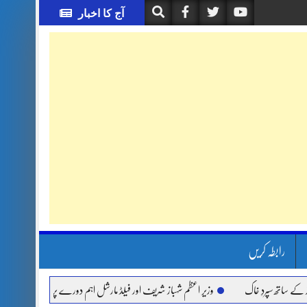
آج کا اخبار
رابطہ کریں
 سپردِ خاک
وزیر اعظم شہباز شریف اور فیلڈ مارشل اہم دورے پر سعودی عرب روانہ