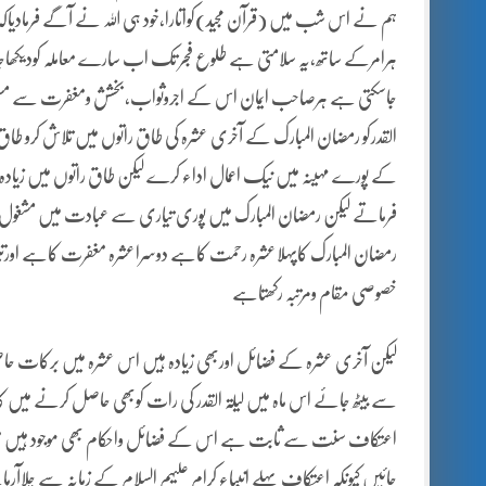
ہم نے اس شب میں (قرآن مجید)کواتارا،خود ہی اللہ نے آگے فرمادیاک
ہرامرکے ساتھ،یہ سلامتی ہے طلوع فجر تک اب سارے معاملہ کودیکھا
جاسکتی ہے ہرصاحب ایمان اس کے اجروثواب،بخشش ومغفرت سے مستفیدہوسک
کے پورے مہینہ میں نیک اعمال اداء کرے لیکن طاق راتوں میں زیادہ س
فرماتے لیکن رمضان المبارک میں پوری تیاری سے عبادت میں مشغول ر
رمضان المبارک کاپہلاعشرہ رحمت کاہے دوسراعشرہ مغفرت کاہے اورت
خصوصی مقام ومرتبہ رکھتاہے
لیکن آخری عشرہ کے فضائل اوربھی زیادہ ہیں اس عشرہ میں برکات ح
سے بیٹھ جائے اس ماہ میں لیلۃ القدر کی رات کوبھی حاصل کرنے میں 
اعتکاف سنت سے ثابت ہے اس کے فضائل واحکام بھی موجود ہیں معت
جائیں کیونکہ اعتکاف پہلے انبیاء کرام علیہم السلام کے زمانہ سے چل