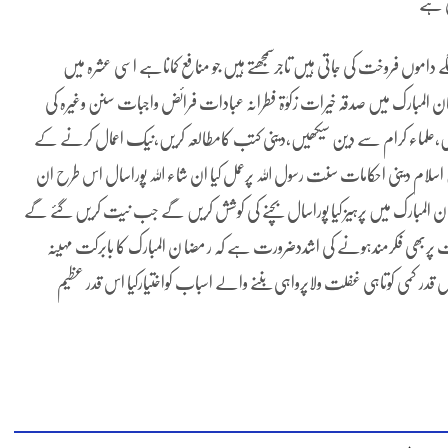
تی ہے
 داموں فروخت کی جاتی ہیں تاجرسمجھتے ہیں جو منافع کماناہے اسی عشرہ میں
مضان المبارک میں صدقہ خیرات زکوٰۃ فطرانہ عبادات فرائض واجبات سنن وغیرہ کی
یں،علماء کرام سے دین سیکھیں،دینی کتب کامطالعہ کریں،نیک اعمال کرنے کے
اسلام دینی احکامات سنت رسول اللہ پرعمل کیا ان شاء اللہ پوراسال اس طرح ان
لمبارک میں پرہیز کیا پوراسال بچنے کی کوشش کریں گے جب نیت کریں گئے گے
 بات پربھی فکرمندہونے کی اشددضرورت ہے کہ ر مضا ن المبارک کا بابرکت مہینہ
قدر کمی کوتاہی غفلت ولاپرواہی بننے والے اسباب کواختیارکیا اس قدر عظیم