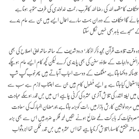
کاف کامقصد اللہ کی رضا اللہ کاقرب رحمت خداوندی کی طرف متوجہ ہوناہے
ل جائے گااعتکاف کے دوران بہت سارے اعمال ایسے ہیں جن سے عام بندے
ے مسجدسے باہربھی نہیں نکل سکتا
ہ وقت تلاوت قرآن مجید ذکر اذکار‘ درودشریف کے ساتھ ساتھ اپنی اصلاح کی بھی
 فرائض واجبات کے علاؤہ سنن کی بھی پابندی کرے لیکن کچھ کام ایسے عام ہوچکے
ں جیساکہ دیکھاجاتاہے معتکف کے دوست احباب آجاتے ہیں پھرخوب گپ شپ
بیجااستعمال کیاجاتا ہے یہ ایسے فضول کام ہیں جن سے اجتناب لازم ہے سب سے
ی میں لیلۃ القدر کی تلاش آخری عشرہ کی کرنی چاہیے اس میں جس قدر ہوسکے عبادت
رہ میں مردوخواتین کارش بازارمیں رات کوبڑھ جاتاہے جورمضان المبارک کی سعادت
روفیات کہ بابرکت لمحے ضائع ہونے لگیں لمحہ فکریہ ضرورہیں اس سے بھی بڑھ
ساتھ بخشش کاسہارا تلاش کرناچاہیے تھا اس عشرہ میں جس قدر ممکن تھا اجروثواب