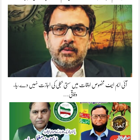
آئی ایم ایف مخصوص اوقات میں سستی بجلی کی اجازت نہیں دے رہا،
وفاقی…