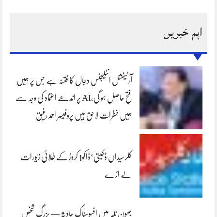
اہم خبریں
آرٹیفشل انٹلیجنس دجال کا فتنہ ہے جس پر ہمیں
فتح حاصل ہو گی،AI پر اندھے اعتماد کی وجہ سے
ہمیں خطرات لاحق ہیں پروفیسر احمد رفیق
کلرسیداں ڈکیتی‘ڈاکو1 کروڑ کے طلائی زیورات
لے اڑے
بھون نلہ میں افسوسناک حادثہ — بزرگ شخص