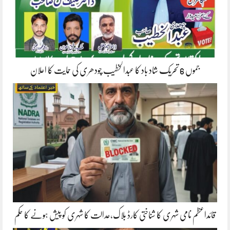
جموں 6 تحریک شاد باد کا عبدالخطیب چودھری کی حمایت کا اعلان
قائداعظم نامی شہری کا شناختی کارڈ بلاک،عدالت کا شہری کو پیش ہونے کا حکم