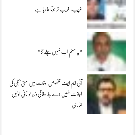
غریب، غریب تر ہوتا جا رہا ہے
“یہ سسٹم اب نہیں چلے گا”
آئی ایم ایف مخصوص اوقات میں سستی بجلی کی
اجازت نہیں دے رہا، وفاقی وزیر توانائی اویس
لغاری