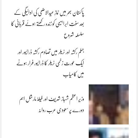
پاکستان بھر میں نمازِ عیدالاضحی کی ادائیگی کے
بعد سنتِ ابراہیمی کو زندہ رکھتے ہوئے قربانی کا
سلسلہ شروع
جہلم رکشہ اور ٹریلر میں تصادم رکشہ ڈرائیور اور
ایک عورت زخمی ٹریلر کا ڈرائیور فرار ہونے
میں کامیاب
وزیر اعظم شہباز شریف اور فیلڈ مارشل اہم
دورے پر سعودی عرب روانہ