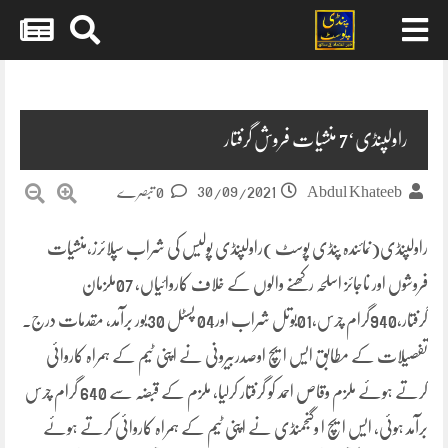
Skip
to
content
راولپنڈی‘7 منشیات فروش گرفتار
30/09/2021
Abdul Khateeb
0 تبصرے
راولپنڈی(نمائندہ پنڈی پوسٹ )راولپنڈی پولیس کی شراب سپلائرز،منشیات
فروشوں اور ناجائز اسلحہ رکھنے والوں کے خلاف کاروائیاں، 07ملزمان
گرفتار،940گرام چرس،01بوتل شراب اور04 پسٹل 30بور برآمد، مقدمات درج۔
تفصیلات کے مطابق ایس ایچ اوصدربیرونی نے اپنی ٹیم کے ہمراہ کاروائی
کرتے ہوئے ملزم وقاص احمد کو گرفتار کرلیا، ملزم کے قبضہ سے 640 گرام چرس
برآمد ہوئی، ایس ایچ ا وگنجمنڈی نے اپنی ٹیم کے ہمراہ کاروائی کرتے ہوئے