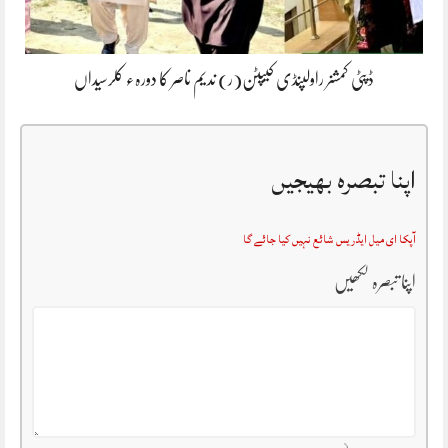
ڈپٹی کمشنر راولپنڈی کیپٹن(ر) ندیم ناصر کا دورہء کلرسیداں
اپنا تبصرہ بھیجیں
آپکا ای میل ایڈریس شائع نہیں کیا جائے گا
اپنا تبصرہ لکھیں