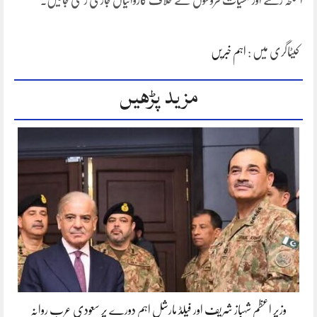
اسلحہ رکھنے اور منشیات فروشوں کے خلاف کاروائیاں جاری رکھی جائیں۔
کیٹاگری میں :
اہم خبریں
مزید پڑھیں
وزیر اعظم شہباز شریف اور فیلڈ مارشل اہم دورے پر سعودی عرب روانہ