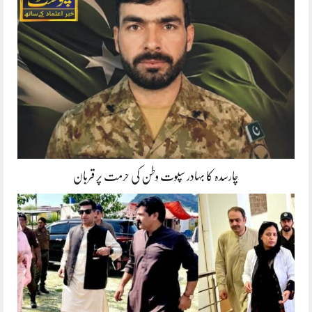
چارسدہ کا بہادر سپوت وطن کی حرمت پر قربان