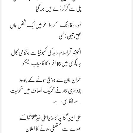
پلی سے گر کر نالے میں بہہ گیا
کہوٹہ: فائرنگ کے واقعے میں ایک شخص جاں
بحق، تین زخمی
انجینئر قمراسلام راجہ کی کمبوڈیا سے ہنگامی کال
پر چکری میں 16 افراد کا کامیاب ریسکیو
عمران خان سے دوستی ہونے کے باوجود
چودھری نثار نے تحریک انصاف میں شمولیت
سے انکاری رہے
علی امین گنڈاپور کا وزیراعلیٰ خیبرپختونخوا کے
عہدے سے مستعفی ہونے کا اعلان