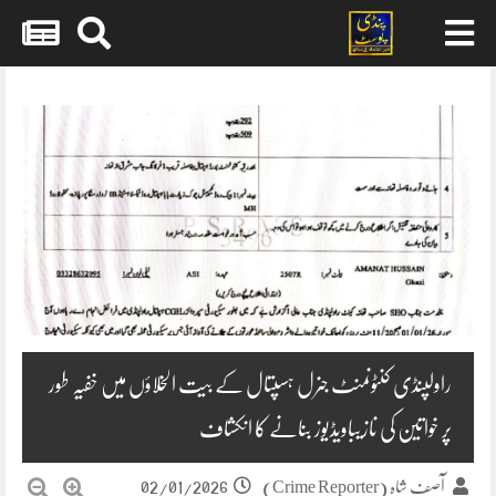
Skip
to
content
راولپنڈی کنٹونمنٹ جنرل ہسپتال کے بیت الخلاؤں میں خفیہ طور
پر خواتین کی نازیباویڈیوز بنانے کا انکشاف
02/01/2026
آصف شاہ (Crime Reporter)