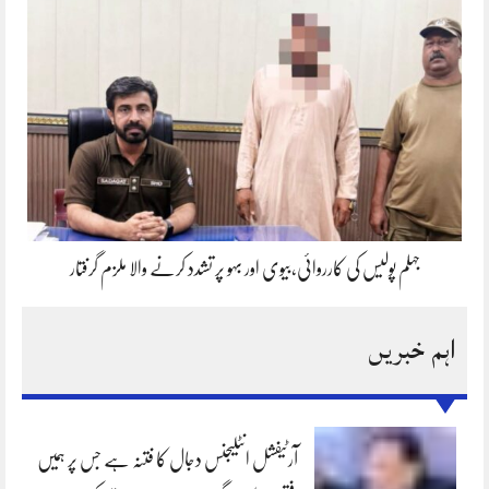
جہلم پولیس کی کارروائی،بیوی اور بہو پر تشدد کرنے والا ملزم گرفتار
اہم خبریں
آرٹیفشل انٹلیجنس دجال کا فتنہ ہے جس پر ہمیں