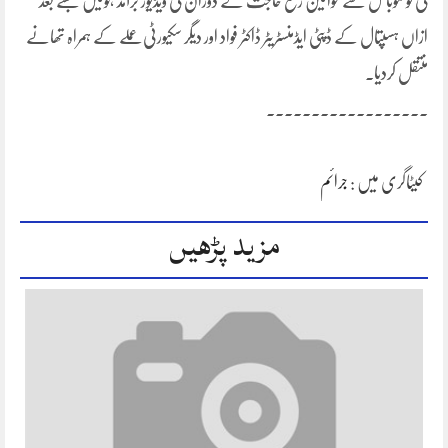
کی تو موبائل سے خواتین رفع حاجت کے دوران کی ویڈیوز برآمد ہوئیں جسے بعد
ازاں ہسپتال کے ڈپٹی ایڈمنسٹریٹر ڈاکٹر فواد اور دیگر سکیورٹی عملے کے ہمراہ تھانے
منتقل کردیا۔
۔۔۔۔۔۔۔۔۔۔۔۔۔۔۔۔۔۔
کیٹاگری میں :
جرائم
مزید پڑھیں