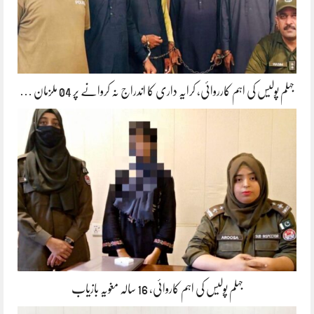
جہلم پولیس کی اہم کارروائی، کرایہ داری کا اندراج نہ کروانے پر 04 ملزمان …
جہلم پولیس کی اہم کاروائی، 16 سالہ مغویہ بازیاب