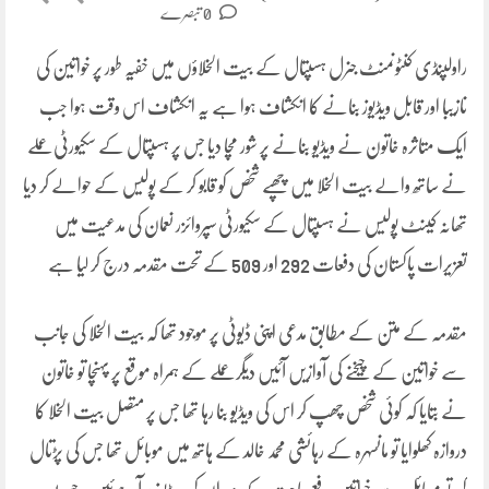
0 تبصرے
راولپنڈی کنٹونمنٹ جنرل ہسپتال کے بیت الخلاؤں میں خفیہ طور پر خواتین کی
نازیبا اور قابل ویڈیوز بنانے کا انکشاف ہوا ہے یہ انکشاف اس وقت ہوا جب
ایک متاثرہ خاتون نے ویڈیو بنانے پر شور مچا دیا جس پر ہسپتال کے سکیورٹی عملے
نے ساتھ والے بیت الخلا میں چھپے شخص کو قابو کر کے پولیس کے حوالے کر دیا
تھانہ کینٹ پولیس نے ہسپتال کے سکیورٹی سپروائزر نعمان کی مدعیت میں
تعزیرات پاکستان کی دفعات 292 اور 509 کے تحت مقدمہ درج کر لیا ہے
مقدمہ کے متن کے مطابق مدعی اپنی ڈیوٹی پر موجود تھا کہ بیت الخلا کی جانب
سے خواتین کے چیخنے کی آوازیں آئیں دیگر عملے کے ہمراہ موقع پر پہنچا تو خاتون
نے بتایا کہ کوئی شخص چھپ کر اس کی ویڈیو بنا رہا تھا جس پر متصل بیت الخلا کا
دروازہ کھلوایا تو مانسہرہ کے رہائشی محمد خالد کے ہاتھ میں موبائل تھا جس کی پڑتال