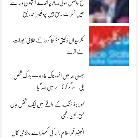
فتح حاصل ہو گی،AI پر اندھے اعتماد کی وجہ سے
ہمیں خطرات لاحق ہیں پروفیسر احمد رفیق
کلرسیداں ڈکیتی‘ڈاکو1 کروڑ کے طلائی زیورات
لے اڑے
بھون نلہ میں افسوسناک حادثہ — بزرگ شخص
پلی سے گر کر نالے میں بہہ گیا
کہوٹہ: فائرنگ کے واقعے میں ایک شخص جاں
بحق، تین زخمی
انجینئر قمراسلام راجہ کی کمبوڈیا سے ہنگامی کال