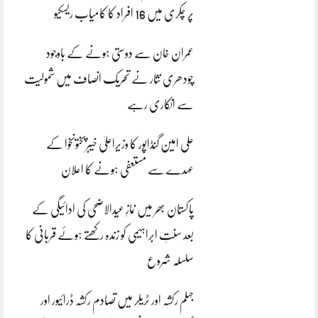
پر چکری میں 16 افراد کا کامیاب ریسکیو
عمران خان سے دوستی ہونے کے باوجود
چودھری نثار نے تحریک انصاف میں شمولیت
سے انکاری رہے
علی امین گنڈاپور کا وزیراعلیٰ خیبرپختونخوا کے
عہدے سے مستعفی ہونے کا اعلان
پاکستان بھر میں نمازِ عیدالاضحی کی ادائیگی کے
بعد سنتِ ابراہیمی کو زندہ رکھتے ہوئے قربانی کا
سلسلہ شروع
جہلم رکشہ اور ٹریلر میں تصادم رکشہ ڈرائیور اور