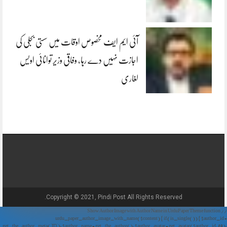
آئی ایم ایف مخصوص اوقات میں سستی بجلی کی
اجازت نہیں دے رہا، وفاقی وزیر توانائی اویس
لغاری
Copyright © 2021, Pindi Post All Rights Reserved.
// Show Author Image with Author Name in UrduPaper Theme function
urdu_paper_author_image_with_name($content) { if (is_single()) { $author_id =
get_the_author_meta('ID'); $author_name = get_the_author(); $author_avatar = get_avatar($author_id, 48);