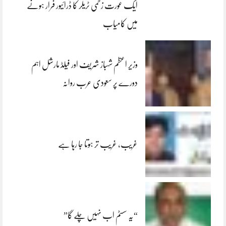
ایک عورت زخمی ٹریلر کا ڈرائیور فرار ہونے
میں کامیاب
وزیر اعظم شہباز شریف اور فیلڈ مارشل اہم
دورے پر سعودی عرب روانہ
غریب، غریب تر ہوتا جا رہا ہے
“یہ سسٹم اب نہیں چلے گا”