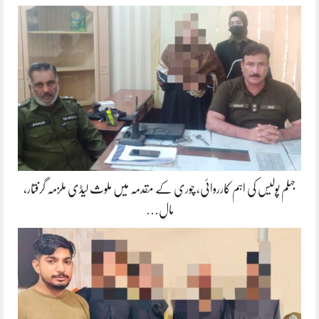
جہلم پولیس کی اہم کارروائی، چوری کے مقدمہ میں ملوث لیڈی ملزمہ گرفتار،
مالِ…