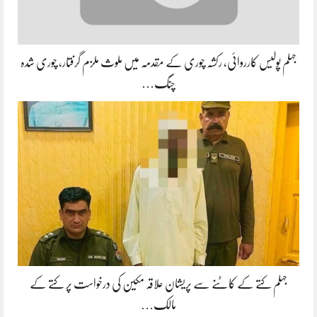
جہلم پولیس کارروائی، رکشہ چوری کے مقدمہ میں ملوث ملزم گرفتار، چوری شدہ
چنگ…
جہلم کتے کے کاٹنے سے پریشان علاقہ مکین کی درخواست پر کتے کے
مالک…