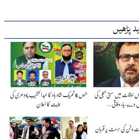
د پڑھیں
 اوقات میں سستی بجلی کی
جموں 6 تحریک شاد باد کا عبدالخطیب چودھری کی
 دے رہا، وفاقی…
حمایت کا اعلان
پوت وطن کی حرمت پر قربان