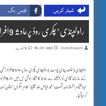
شیئر کریں
فیس بک
راولپنڈی‘چکری روڈ پرحادثہ 9افراد زخمی
05/07/2021
Abdul Khateeb
0 تبصرے
راولپنڈی (نمائن
کے سامنے 
عبدالقیوم‘شہناززوجہ آصف‘محمد فیاض ولد مختیار‘غلام سگراں‘زیتون زوجہ
کر دیا گیا۔