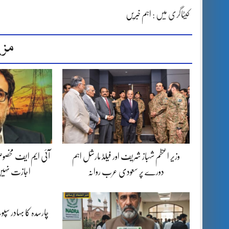
کیٹاگری میں :
اہم خبریں
مزی
وزیر اعظم شہباز شریف اور فیلڈ مارشل اہم
آئی ایم ایف مخصوص
دورے پر سعودی عرب روانہ
اجازت نہیں
چارسدہ کا بہادر س