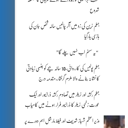
شروع
جہلم ٹرین کی زد میں آکر چالیس سالہ شخص جان کی
بازی ہارگیا
“یہ سسٹم اب نہیں چلے گا”
جہلم پولیس کی کارروائی،10 سالہ بچے کو جنسی زیادتی
کا نشانہ بنانے والا ملزم گرفتار،مقدمہ درج
جہلم رکشہ اور ٹریلر میں تصادم رکشہ ڈرائیور اور ایک
عورت زخمی ٹریلر کا ڈرائیور فرار ہونے میں کامیاب
وزیر اعظم شہباز شریف اور فیلڈ مارشل اہم دورے پر