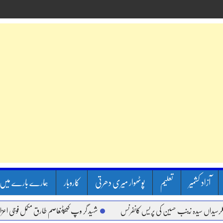
آزاد کشمیر
تعلیم
پوٹھوار میری دھرتی
کاروبار
ہمارے بارے میں
اں سیدہ زینب حسین کی پریس کانفرنس
شہید گر وپ کیپٹنعاصم طارق مکمل فوجی اعزاز کے س