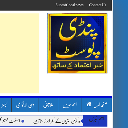
Skip
Submit local news
Contact Us
to
content
صفحہ اول
اہم خبریں
علاقائی
بین الاقوامی
کالمز
اہم خبریں
ون بارشیں، لینڈ سلائیڈنگ اور کوٹلی ستیاں کے نظر انداز متاثرین
اسسٹنٹ کمشنر کلرسید