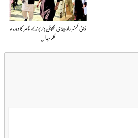
ڈپٹی کمشنر راولپنڈی کیپٹن(ر) ندیم ناصر کا دورہء
کلرسیداں