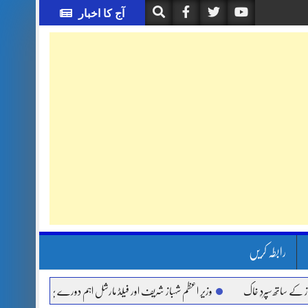
آج کا اخبار
رابطہ کریں
اتھ سپردِ خاک
وزیر اعظم شہباز شریف اور فیلڈ مارشل اہم دورے پر سعودی عرب روانہ