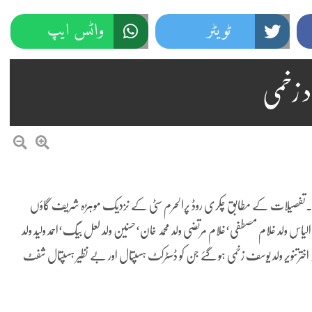
ٹویٹر
واٹس ایپ
دہ پنڈی پوسٹ)راولپنڈی چکری روڈ پر حادثہ 9افراد زخمی۔تفصیلات کے مطابق چکری روڈ پرالحرم سٹی کے نزدیک موہڑہ شریف گاؤں
گاڑی ٹائر پھٹنے سے حادثہ کا شکار ہو گئی جس میں سوار 9افراد الیاس ولد غلام مصطفی‘غلام مرتضی ولد محمد خان‘حسنین ولد لعل بیگ‘احمد ولید ولد
 اخترتنویر ولد یوسف زخمی ہو گئے جن کو ڈسٹرکٹ ہسپتال اور بے نظیر ہسپتال شفٹ