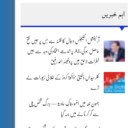
اہم خبریں
آرٹیفشل انٹلیجنس دجال کا فتنہ ہے جس پر ہمیں فتح
حاصل ہو گی،AI پر اندھے اعتماد کی وجہ سے ہمیں
خطرات لاحق ہیں پروفیسر احمد رفیق
کلرسیداں ڈکیتی‘ڈاکو1 کروڑ کے طلائی زیورات لے
اڑے
بھون نلہ میں افسوسناک حادثہ — بزرگ شخص پلی
سے گر کر نالے میں بہہ گیا