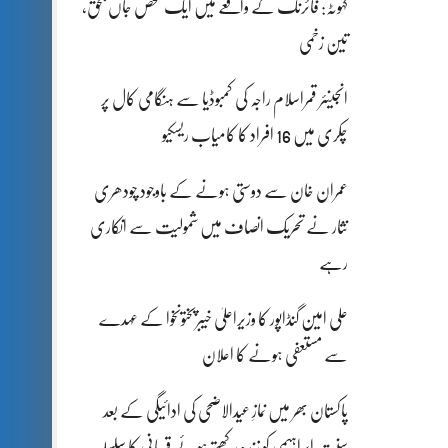
کہوٹہ: فائرنگ کے واقعے میں ایک شخص جاں بحق،
تین زخمی
انجینئر قمراسلام راجہ کی کمبوڈیا سے ہنگامی کال پر
چکری میں 16 افراد کا کامیاب ریسکیو
عمران خان سے دوستی ہونے کے باوجود چودھری
نثار نے تحریک انصاف میں شمولیت سے انکاری
رہے
علی امین گنڈاپور کا وزیراعلیٰ خیبرپختونخوا کے عہدے
سے مستعفی ہونے کا اعلان
پاکستان بھر میں نمازِ عیدالاضحی کی ادائیگی کے بعد
سنتِ ابراہیمی کو زندہ رکھتے ہوئے قربانی کا سلسلہ