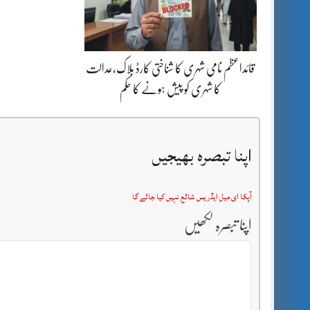
قائداعظم نامی شہری کا شناختی کارڈ بلاک،عدالت
کا شہری کو پیش ہونے کا حکم
اپنا تبصرہ بھیجیں
آپکا ای میل ایڈریس شائع نہیں کیا جائے گا
اپنا تبصرہ لکھیں