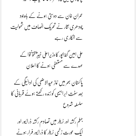
عمران خان سے دوستی ہونے کے باوجود
چودھری نثار نے تحریک انصاف میں شمولیت
سے انکاری رہے
علی امین گنڈاپور کا وزیراعلیٰ خیبرپختونخوا کے
عہدے سے مستعفی ہونے کا اعلان
پاکستان بھر میں نمازِ عیدالاضحی کی ادائیگی کے
بعد سنتِ ابراہیمی کو زندہ رکھتے ہوئے قربانی کا
سلسلہ شروع
جہلم رکشہ اور ٹریلر میں تصادم رکشہ ڈرائیور اور
ایک عورت زخمی ٹریلر کا ڈرائیور فرار ہونے