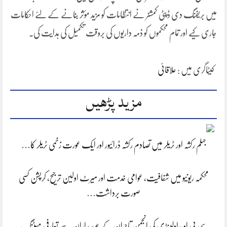
میں بریفنگ دی ڈپٹی کمشنر نے انتظامات کو مزید مؤثر بنانے کے لئے احکامات
جاری کیے اور تمام محکموں کو ذمہ داریوں کی بروقت تکمیل کی ہدایت کی۔
کیٹاگری میں :
علاقائی
مزید پڑھیں
جہلم رکشہ اور ٹریلر میں تصادم رکشہ ڈرائیور اور ایک عورت زخمی ٹریلر کا…
محکمہ ریونیو میں شفافیت، عوامی خدمت اور میرٹ اولین ترجیح، کرپشن کسی
صورت برداشت…
سی پی او،راولپنڈی کی انجمن تاجران کے عہدیداران سے تعارفی میٹنگ