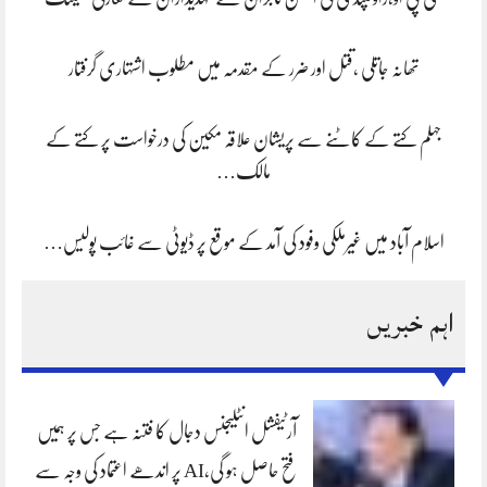
تھانہ جاتلی ،قتل اور ضرر کے مقدمہ میں مطلوب اشتہاری گرفتار
جہلم کتے کے کاٹنے سے پریشان علاقہ مکین کی درخواست پر کتے کے
مالک…
اسلام آباد میں غیرملکی وفود کی آمد کے موقع پر ڈیوٹی سے غائب پولیس…
اہم خبریں
آرٹیفشل انٹلیجنس دجال کا فتنہ ہے جس پر ہمیں
فتح حاصل ہو گی،AI پر اندھے اعتماد کی وجہ سے