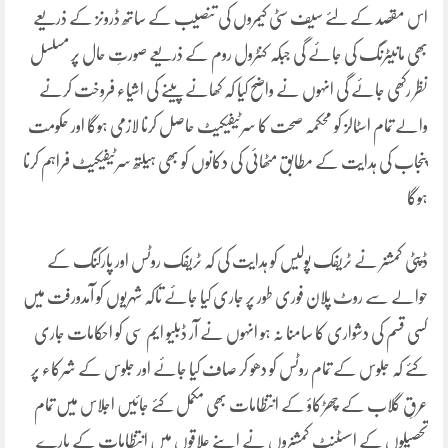
اس مقصد کے لئے سیف سٹی کیمروں کی تنصیب کے ساتھ ڈرونز کے ذریعے
بھی مانیٹرنگ کی جائے گی جبکہ کنٹرول روم کے ذریعے صورتِ حال پر مسلسل
نظر رکھی جائے گی انہوں نے واضح کیا کہ کھانے پینے کی اشیاء فروخت کرنے
والے تمام اسٹالز کو محکمہ صحت کا سرٹیفیکیٹ حاصل کرنا لازمی ہوگا اور حکومت
پنجاب کی ہدایت کے مطابق مٹھائی کی دکانوں کو بھی ہیلتھ سرٹیفیکیٹ فراہم کرنا
ہوگا
ڈپٹی کمشنر نے ٹریفک پولیس کو ہدایت کی کہ ٹریفک روٹس اور پارکنگ کے
حوالے سے روٹ پلان فوری طور پر جاری کیا جائے تاکہ شہریوں کو آمدورفت میں
کسی قسم کی دشواری کا سامنا نہ ہو انہوں نے آر ڈبلیو ایم سی کو احکامات جاری
کئے کہ جلوس کے تمام روٹس کو دھو کر صاف کیا جائے اور جلوس کے شرکاء پر
عرقِ گلاب کے چھڑکاؤ کے انتظامات بھی مکمل کئے جائیں اجلاس میں تمام
تحصیلوں کے اسسٹنٹ کمشنروں نے اپنے علاقوں میں انتظامات کے بارے