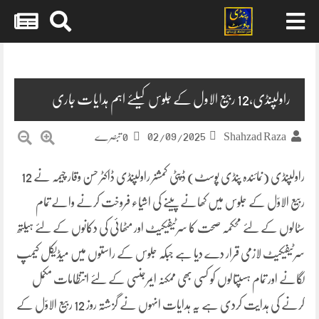
Skip
to
content
راولپنڈی،12 ربیع الاول کے جلوس کیلئے اہم ہدایات جاری
02/09/2025
Shahzad Raza
0 تبصرے
راولپنڈی (نمائندہ پنڈی پوسٹ) ڈپٹی کمشنر راولپنڈی ڈاکٹر حسن وقار چیمہ نے 12
ربیع الاوّل کے جلوس میں کھانے پینے کی اشیاء فروخت کرنے والے تمام
سٹالوں کے لئے محکمہ صحت کا سرٹیفیکیٹ اور مٹھائی کی دکانوں کے لئے ہیلتھ
سرٹیفیکیٹ لازمی قرار دے دیا ہے جبکہ جلوس کے راستوں میں میڈیکل کیمپ
لگانے اور تمام ہسپتالوں کو کسی بھی ممکنہ ایمرجنسی کے لئے انتظامات مکمل
کرنے کی ہدایت کردی ہے یہ ہدایات انہوں نے گزشتہ روز 12 ربیع الاوّل کے