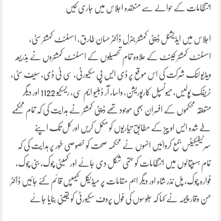
انتظامات کے حوالے سے منعقدہ اجلاس میں جاری کیں
اجلاس میں ایڈیشنل ڈپٹی کمشنر جنرل ڈاکٹر حسان طارق، اسسٹنٹ کمشنر سٹی،
اسسٹنٹ کمشنر کینٹ کے علاوہ تمام تحصیلوں کے اسسٹنٹ کمشنروں نے بذریعہ
ویڈیو لنک شرکت کی اس موقع پر ڈی ایس پی سکیورٹی، سی ٹی ڈی، سیف سٹی،
ٹریفک پولیس، میونسپل کارپوریشن، واسا، آر ڈبلیو ایم سی، ریسکیو 1122 اور دیگر
متعلقہ محکموں کے افسران بھی موجود تھے ڈپٹی کمشنر نے ہدایت کی کہ تمام محکمے
طے شدہ ایس او پیز کے مطابق تیاریوں کو مکمل کریں اور کل تک اپنے
سرٹیفیکیٹس جمع کروائیں انہوں نے محکمہ صحت کو خصوصی طور پر ہدایت کی کہ
تمام ہسپتالوں میں انتظامات کو حتمی شکل دی جائے اور کمیٹی چوک، بنی چوک،
فوارہ چوک، پل نذر شاہ اور دیگر اہم مقامات پر میڈیکل کیمپس قائم کئے جائیں ڈاکٹر
حسن وقار چیمہ نے کہا کہ جلوسوں کی فول پروف سکیورٹی کو یقینی بنایا جائے