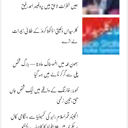
ہمیں خطرات لاحق ہیں پروفیسر احمد رفیق
کلرسیداں ڈکیتی‘ڈاکو1 کروڑ کے طلائی زیورات
لے اڑے
بھون نلہ میں افسوسناک حادثہ — بزرگ شخص
پلی سے گر کر نالے میں بہہ گیا
کہوٹہ: فائرنگ کے واقعے میں ایک شخص جاں
بحق، تین زخمی
انجینئر قمراسلام راجہ کی کمبوڈیا سے ہنگامی کال
پر چکری میں 16 افراد کا کامیاب ریسکیو