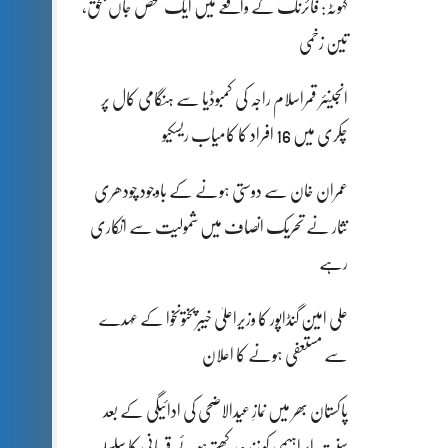
کہوٹہ: فائرنگ کے واقعے میں ایک شخص جاں بحق،
تین زخمی
انجینئر قمراسلام راجہ کی کمبوڈیا سے ہنگامی کال پر
چکری میں 16 افراد کا کامیاب ریسکیو
عمران خان سے دوستی ہونے کے باوجود چودھری
نثار نے تحریک انصاف میں شمولیت سے انکاری
رہے
علی امین گنڈاپور کا وزیراعلیٰ خیبرپختونخوا کے عہدے
سے مستعفی ہونے کا اعلان
پاکستان بھر میں نمازِ عیدالاضحی کی ادائیگی کے بعد
سنتِ ابراہیمی کو زندہ رکھتے ہوئے قربانی کا سلسلہ