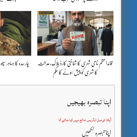
قائداعظم نامی شہری کا شناختی کارڈ بلاک،عدالت
چارسدہ کا بہادر س
کا شہری کو پیش ہونے کا حکم
اپنا تبصرہ بھیجیں
آپکا ای میل ایڈریس شائع نہیں کیا جائے گا
اپنا تبصرہ لکھیں