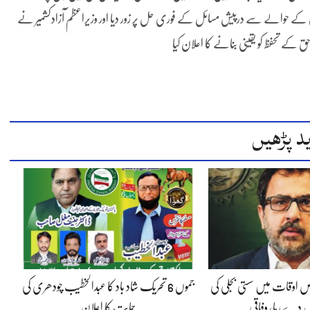
ٹوں کے حوالے سے درپیش مسائل کے فوری حل پر زور دیا اور وزیراعظم آزادکشمیر نے
 کے تحفظ کو یقینی بنانے کا اعلان کیا
د پڑھیں
 اوقات میں سستی بجلی کی
جموں 6 تحریک شاد باد کا عبدالخطیب چودھری کی
 دے رہا، وفاقی…
حمایت کا اعلان