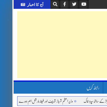
آج کا اخبار
رابطہ کریں
اتھ سپردِ خاک
وزیر اعظم شہباز شریف اور فیلڈ مارشل اہم دورے پر سعودی عرب روانہ