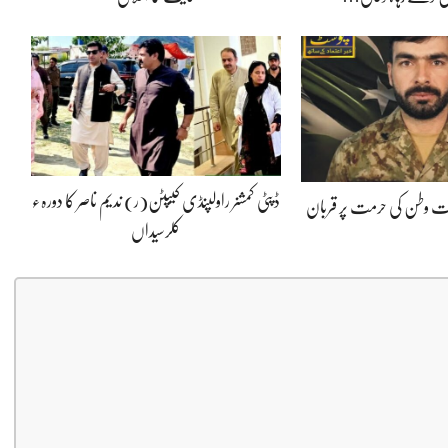
ڈپٹی کمشنر راولپنڈی کیپٹن(ر) ندیم ناصر کا دورہء
پوت وطن کی حرمت پر قربان
کلرسیداں