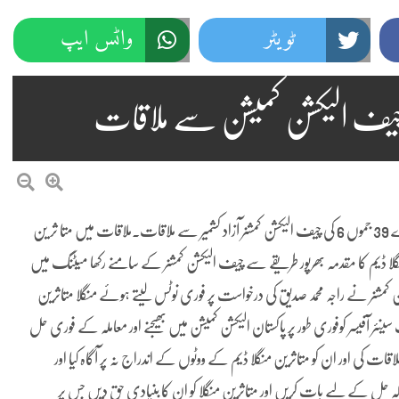
ٹویٹر
واٹس ایپ
مظفرآباد(نمائندہ پنڈی پوسٹ)راجہ محمد صدیق امیدوار اسمبلی حلقہ ایل اے 39 جموں 6 کی چیف الیکشن کمشنر آزاد کشمیر سے ملاقات۔ملاقات میں متا ثر ین
گلا ڈیم کا مقدمہ بھرپور طریقے سے چیف الیکشن کمشنر کے سامنے رکھا میٹنگ میں
شن کمشنر نے راجہ محمد صدیق کی درخواست پر فوری نوٹس لیتے ہوئے منگلا متاثرین
 آفیسر کوفوری طور پر پاکستان الیکشن کمیشن میں بھیجنے اور معاملہ کے فوری حل
قات کی اور ان کو متاثرین منگلا ڈیم کے ووٹوں کے اندراج نہ پر آگاہ کیا اور
 کہ حل کے لیے بات کریں اور متاثرین منگلا کو ان کا بنیادی حق دیں جس پر