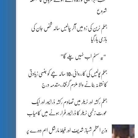
شروع
جہلم ٹرین کی زد میں آکر چالیس سالہ شخص جان کی
بازی ہارگیا
“یہ سسٹم اب نہیں چلے گا”
جہلم پولیس کی کارروائی،10 سالہ بچے کو جنسی زیادتی
کا نشانہ بنانے والا ملزم گرفتار،مقدمہ درج
جہلم رکشہ اور ٹریلر میں تصادم رکشہ ڈرائیور اور ایک
عورت زخمی ٹریلر کا ڈرائیور فرار ہونے میں کامیاب
وزیر اعظم شہباز شریف اور فیلڈ مارشل اہم دورے پر