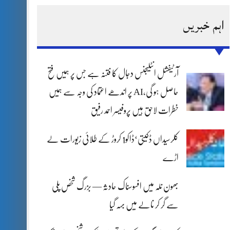
اہم خبریں
آرٹیفشل انٹلیجنس دجال کا فتنہ ہے جس پر ہمیں فتح
حاصل ہو گی،AI پر اندھے اعتماد کی وجہ سے ہمیں
خطرات لاحق ہیں پروفیسر احمد رفیق
کلرسیداں ڈکیتی‘ڈاکو1 کروڑ کے طلائی زیورات لے
اڑے
بھون نلہ میں افسوسناک حادثہ — بزرگ شخص پلی
سے گر کر نالے میں بہہ گیا