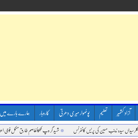
آزاد کشمیر
تعلیم
پوٹھوار میری دھرتی
کاروبار
ہمارے بارے میں
اں سیدہ زینب حسین کی پریس کانفرنس
شہید گر وپ کیپٹنعاصم طارق مکمل فوجی اعزاز کے س