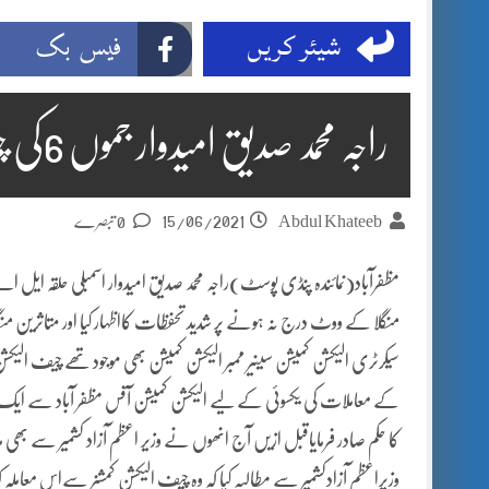
شیئر کریں
فیس بک
راجہ محمد صدیق امیدوار جموں 6کی چیف الیکشن کمیشن سے ملاقات
15/06/2021
Abdul Khateeb
0 تبصرے
منگلا کے ووٹ درج نہ ہونے پر شدید تحفظات کااظہار کیا اور متاثرین من
سیکرٹری الیکشن کمیشن سینیر ممبر الیکشن کمیشن بھی موجود تھے چیف الیک
کے معاملات کی یکسوئی کے لیے الیکشن کمیشن آفس مظفر آباد سے ایک سینئر
کا حکم صادر فرمایاقبل ازیں آج انھوں نے وزیر اعظم آزاد کشمیر سے بھی ملا
وزیراعظم آزادکشمیر سے مطالبہ کیا کہ وہ چیف الیکشن کمشنر سےاس معاملہ