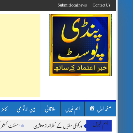
Skip
Submit local news
Contact Us
to
content
صفحہ اول
اہم خبریں
علاقائی
بین الاقوامی
کالمز
اہم خبریں
ن بارشیں، لینڈ سلائیڈنگ اور کوٹلی ستیاں کے نظر انداز متاثرین
اسسٹنٹ کمشنر کلرسید