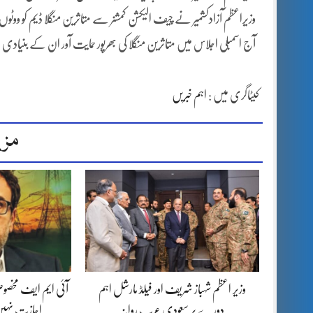
وزیراعظم آزادکشمیر نے چیف الیکشن کمشنر سے متاثرین منگلا ڈیم کو وو
آج اسمبلی اجلاس میں متاثرین منگلا کی بھرپور حمایت آور ان کے بنیادی حق
کیٹاگری میں :
اہم خبریں
مزی
وزیر اعظم شہباز شریف اور فیلڈ مارشل اہم
آئی ایم ایف مخصوص
دورے پر سعودی عرب روانہ
اجازت نہیں