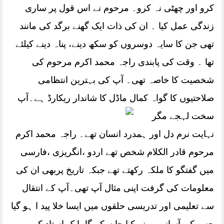
کرو اور چھٹی نہ کرو۔ مرحوم نے اس قول پر ساری
زندگی عمل کیا ۔ ان کی ذات ایک گھنے برگد کی مانند
تھی جن کا سایہ دوسروں کو سکھ دینے، پناہ دینے کیلئے
تھا ۔ وقت کی پابندی راجہ محمد اکرم مرحوم کی
شخصیت کا خاصہ تھی۔ آپ کی بہترین انتظامی
صلاحتیوں کا گواہ کمال ماڈل کا شاندار ریکارڈ
ہے۔آپ
سخت لہجے مگر
نہایت نرم دل اور ہمدرد انسان تھے۔ راجہ محمد اکرم
مرحوم قادر الکلام شخص تھے اردو ،انگریزی ،فارسی
میں گفتگو کا ملکہ رکھتے تھے جبکہ تاریخ پربھی ان کی
معلومات کی گرفت اپنی مثال آپ تھی۔آپ کے انتقال
سے تعلیمی اور تدریسی حلقوں میں ایسا خلا پید ا ہو گیا