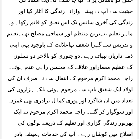
جس کو بآسانی پر نہ کیا جا سکے گا۔ایک استاد کی
حیثیت سے آپ نے پیشہ وارانہ زندگی کا آغاز کیا اور
زندگی کی آخری سانس تک اس تعلق کو قاتم رکھا۔ وہ
ماہر تعلیم ،بہترین منتظم اور سماجی مصلح تھے۔تعلیم
و تدریس سے گہرا شغف تھاعلالت کے باوجود بھی اپنی
ذمہ داریاں نبھاتے رہے۔دو جنوری کو بالآخر دو نسلوں
کے عظیم معماراور علاقے کے محسن راہی عدم ہوئے۔
راجہ محمد اکرم مرحوم کے انتقال سے نہ صرف ان کی
اولاد ایک شفیق باپ سے مرحوم ہوئی بلکہ ہزاروں کی
تعداد میں ان شاگرد اور پوری کما ل برادری بھی غمزدہ
اور سوگوار کر گئے۔ راجہ محمد اکرم مرحوم نے ایک
بھرپور زندگی گزاری اور تعلیم کے ذریعے لوگوں کی
اصلاح میں کوشاں رہے۔ آپ کی خدمات ہمیشہ یادر