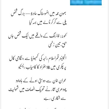
بھون نلہ میں افسوسناک حادثہ — بزرگ شخص
پلی سے گر کر نالے میں بہہ گیا
کہوٹہ: فائرنگ کے واقعے میں ایک شخص جاں
بحق، تین زخمی
انجینئر قمراسلام راجہ کی کمبوڈیا سے ہنگامی کال
پر چکری میں 16 افراد کا کامیاب ریسکیو
عمران خان سے دوستی ہونے کے باوجود
چودھری نثار نے تحریک انصاف میں شمولیت
سے انکاری رہے