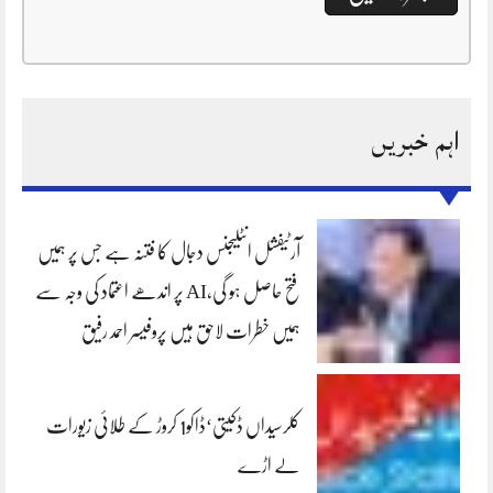
اہم خبریں
آرٹیفشل انٹلیجنس دجال کا فتنہ ہے جس پر ہمیں
فتح حاصل ہو گی،AI پر اندھے اعتماد کی وجہ سے
ہمیں خطرات لاحق ہیں پروفیسر احمد رفیق
کلرسیداں ڈکیتی‘ڈاکو1 کروڑ کے طلائی زیورات
لے اڑے