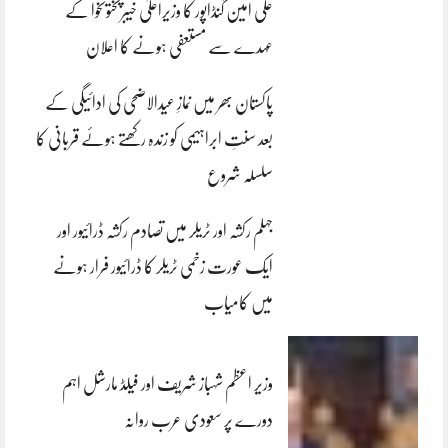
علی امین گنڈاپور کا وزیراعلیٰ خیبرپختونخوا کے
عہدے سے مستعفی ہونے کا اعلان
پاکستان بھر میں نمازِ عیدالاضحی کی ادائیگی کے
بعد سنتِ ابراہیمی کو زندہ رکھتے ہوئے قربانی کا
سلسلہ شروع
جہلم رکشہ اور ٹریلر میں تصادم رکشہ ڈرائیور اور
ایک عورت زخمی ٹریلر کا ڈرائیور فرار ہونے
میں کامیاب
وزیر اعظم شہباز شریف اور فیلڈ مارشل اہم
دورے پر سعودی عرب روانہ