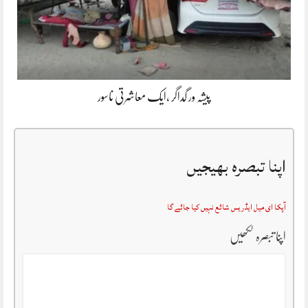
پیشہ ور گداگر ،ایک معاشرتی ناسور
اپنا تبصرہ بھیجیں
آپکا ای میل ایڈریس شائع نہیں کیا جائے گا
اپنا تبصرہ لکھیں