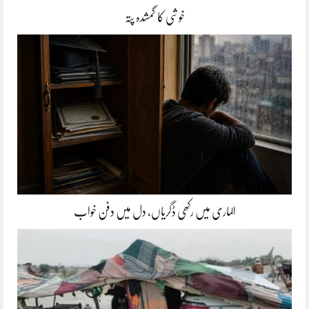
خوشی کا گمشدہ پتہ
الماری میں رکھی ڈگریاں، دل میں دفن خواب