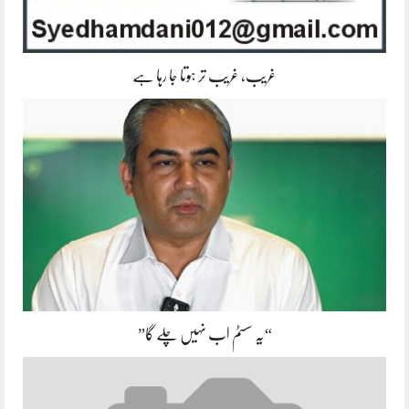
غریب، غریب تر ہوتا جا رہا ہے
“یہ سسٹم اب نہیں چلے گا”