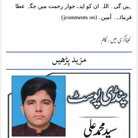
ہیں گی۔ اللہ ان کو اپنے جوار رحمت میں جگہ عطا
فرمائے۔ آمین۔{jcomments on}
کیٹاگری میں :
کالم
مزید پڑھیں