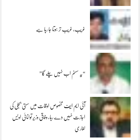
غریب، غریب تر ہوتا جا رہا ہے
“یہ سسٹم اب نہیں چلے گا”
آئی ایم ایف مخصوص اوقات میں سستی بجلی کی
اجازت نہیں دے رہا، وفاقی وزیر توانائی اویس
لغاری