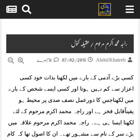
Skip
to
content
راجہ محمد اکرم مرحوم /عقیلہ کنول
07/02/2016
Abdul Khateeb
0 تبصرے
کسی بڑے آدمی کے بارے میں لکھنا بذات خود کسی
اعزاز سے کم نہیں ہوتا اور کسی ایسے شخص کے بارے
میں لکھناجس کا دورعمل نصف صدی پر محیط ہو
یقیناًقابل فخر ہے اور راجہ محمد اکرم مرحوم کے لئے
لکھنا ایسا ہی ہے۔ راجہ محمد اکرم مرحوم علاقہ میں
بڑے سر کے نام سے مشہور تھے۔
ان کا اصول تھا کہ کام