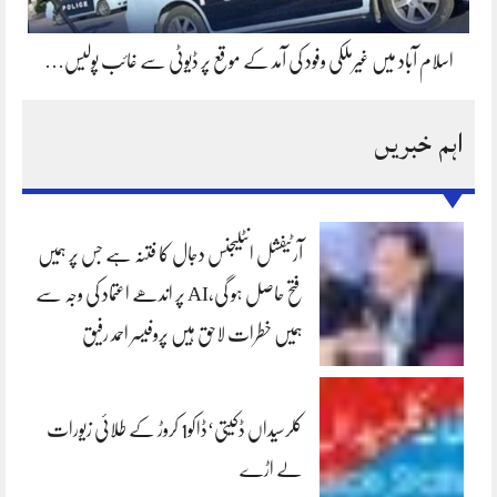
اسلام آباد میں غیرملکی وفود کی آمد کے موقع پر ڈیوٹی سے غائب پولیس…
اہم خبریں
آرٹیفشل انٹلیجنس دجال کا فتنہ ہے جس پر ہمیں
فتح حاصل ہو گی،AI پر اندھے اعتماد کی وجہ سے
ہمیں خطرات لاحق ہیں پروفیسر احمد رفیق
کلرسیداں ڈکیتی‘ڈاکو1 کروڑ کے طلائی زیورات
لے اڑے