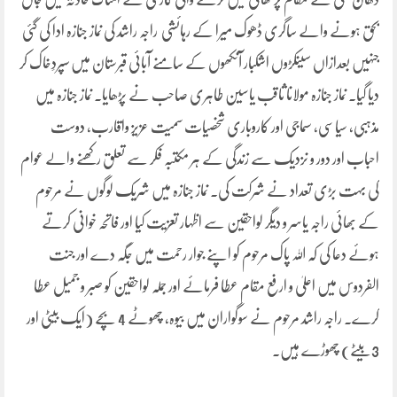
بحق ہونے والے ساگری ڈھوک میرا کے رہائشی راجہ راشد کی نماز جنازہ ادا کی گئی
جنہیں بعدازاں سینکڑوں اشکبار آنکھوں کے سامنے آبائی قبرستان میں سپردِخاک کر
دیا گیا۔ نماز جنازہ مولانا ثاقب یاسین طاہری صاحب نے پڑھایا۔ نماز جنازہ میں
مذہبی، سیاسی، سماجی اور کاروباری شخصیات سمیت عزیز واقارب، دوست
احباب اور دور و نزدیک سے زندگی کے ہر مکتبہ فکر سے تعلق رکھنے والے عوام
کی بہت بڑی تعداد نے شرکت کی۔ نماز جنازہ میں شریک لوگوں نے مرحوم
کے بھائی راجہ یاسر و دیگر لواحقین سے اظہار تعزیت کیا اور فاتحہ خوانی کرتے
ہوئے دعا کی کہ اللہ پاک مرحوم کو اپنے جوار رحمت میں جگہ دے اور جنت
الفردوس میں اعلیٰ و ارفع مقام عطا فرمائے اور جملہ لواحقین کو صبر و جمیل عطا
کرے۔ راجہ راشد مرحوم نے سوگواران میں بیوہ، چھوٹے 4 بچے (ایک بیٹی اور
3 بیٹے) چھوڑے ہیں۔