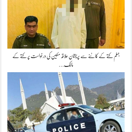
جہلم کتے کے کاٹنے سے پریشان علاقہ مکین کی درخواست پر کتے کے
مالک…