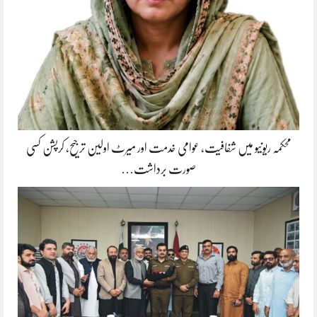
محکمہ ریونیو میں شفافیت، عوامی خدمت اور میرٹ اولین ترجیح، کرپشن کسی
صورت برداشت…