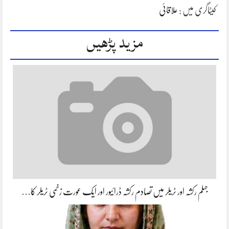
کیٹاگری میں :
علاقائی
مزید پڑھیں
جہلم رکشہ اور ٹریلر میں تصادم رکشہ ڈرائیور اور ایک عورت زخمی ٹریلر کا…