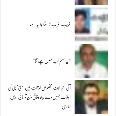
غریب، غریب تر ہوتا جا رہا ہے
“یہ سسٹم اب نہیں چلے گا”
آئی ایم ایف مخصوص اوقات میں سستی بجلی کی
اجازت نہیں دے رہا، وفاقی وزیر توانائی اویس
لغاری