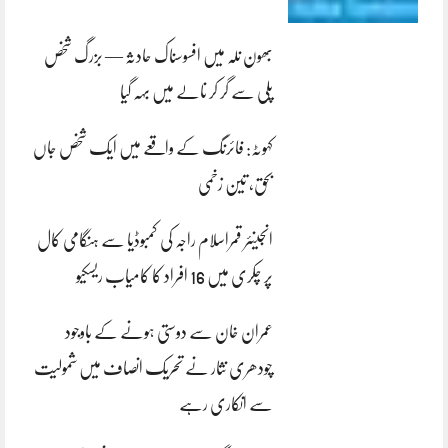
بھون نلہ میں افسوسناک حادثہ — بزرگ شخص
پلی سے گر کر نالے میں بہہ گیا
کہوٹہ: فائرنگ کے واقعے میں ایک شخص جاں
بحق، تین زخمی
انجینئر قمراسلام راجہ کی کمبوڈیا سے ہنگامی کال
پر چکری میں 16 افراد کا کامیاب ریسکیو
عمران خان سے دوستی ہونے کے باوجود
چودھری نثار نے تحریک انصاف میں شمولیت
سے انکاری رہے