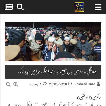
Skip
to
content
دھانگلی حادثہ میں جاں بحق راجہ رشد ڈھوک میرا میں سپرد خاک
12/01/2026
Shahzad Raza
0 تبصرے
ساگری (زاہد نقیبی)
دھان گلی کے مقام پر کھائی میں گرنے والی گاڑی کے المناک حادثہ میں جاں