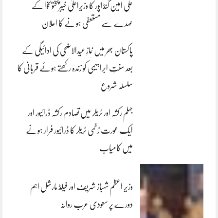
علی امین گنڈاپور کا وزیراعلیٰ خیبرپختونخوا کے
عہدے سے مستعفی ہونے کا اعلان
پاکستان بھر میں نمازِ عیدالاضحی کی ادائیگی کے
بعد سنتِ ابراہیمی کو زندہ رکھتے ہوئے قربانی کا
سلسلہ شروع
جہلم رکشہ اور ٹریلر میں تصادم رکشہ ڈرائیور اور
ایک عورت زخمی ٹریلر کا ڈرائیور فرار ہونے
میں کامیاب
وزیر اعظم شہباز شریف اور فیلڈ مارشل اہم
دورے پر سعودی عرب روانہ