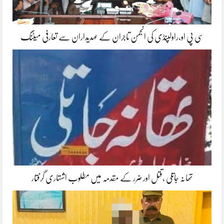
سی پی او،راولپنڈی کی انجمن تاجران کے عہدیداران سے تعارفی میٹنگ
تھانہ جاتلی ،قتل اور ضرر کے مقدمہ میں مطلوب اشتہاری گرفتار