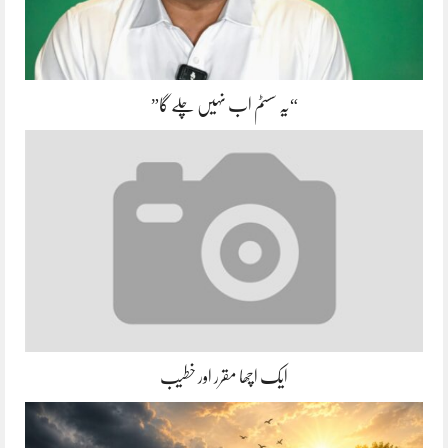
“یہ سسٹم اب نہیں چلے گا”
ایک اچھا مقرر اور خطیب