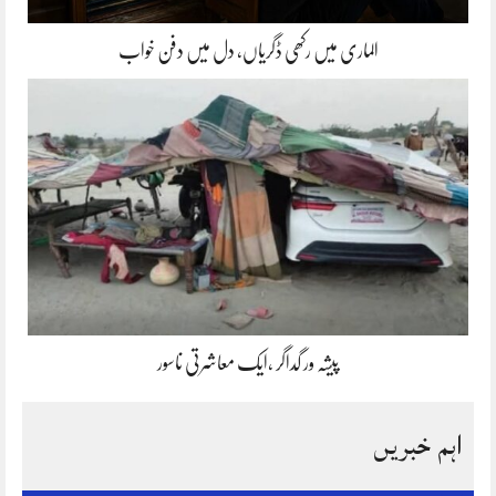
الماری میں رکھی ڈگریاں، دل میں دفن خواب
پیشہ ور گداگر ،ایک معاشرتی ناسور
اہم خبریں