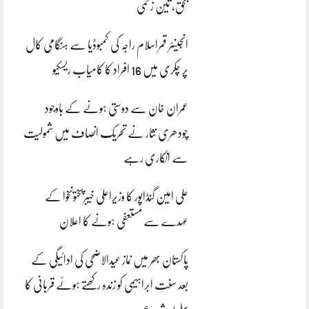
بحق، تین زخمی
انجینئر قمراسلام راجہ کی کمبوڈیا سے ہنگامی کال
پر چکری میں 16 افراد کا کامیاب ریسکیو
عمران خان سے دوستی ہونے کے باوجود
چودھری نثار نے تحریک انصاف میں شمولیت
سے انکاری رہے
علی امین گنڈاپور کا وزیراعلیٰ خیبرپختونخوا کے
عہدے سے مستعفی ہونے کا اعلان
پاکستان بھر میں نمازِ عیدالاضحی کی ادائیگی کے
بعد سنتِ ابراہیمی کو زندہ رکھتے ہوئے قربانی کا