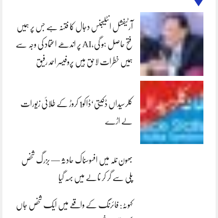
آرٹیفشل انٹلیجنس دجال کا فتنہ ہے جس پر ہمیں
فتح حاصل ہو گی،AI پر اندھے اعتماد کی وجہ سے
ہمیں خطرات لاحق ہیں پروفیسر احمد رفیق
کلرسیداں ڈکیتی‘ڈاکو1 کروڑ کے طلائی زیورات
لے اڑے
بھون نلہ میں افسوسناک حادثہ — بزرگ شخص
پلی سے گر کر نالے میں بہہ گیا
کہوٹہ: فائرنگ کے واقعے میں ایک شخص جاں