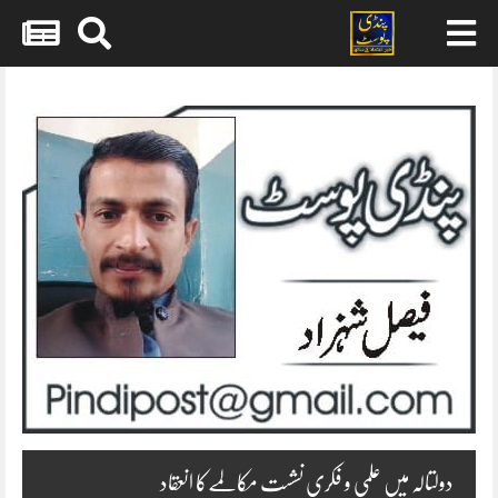
Skip
to
content
دولتالہ میں علمی و فکری نشست مکالمےکا انعقاد