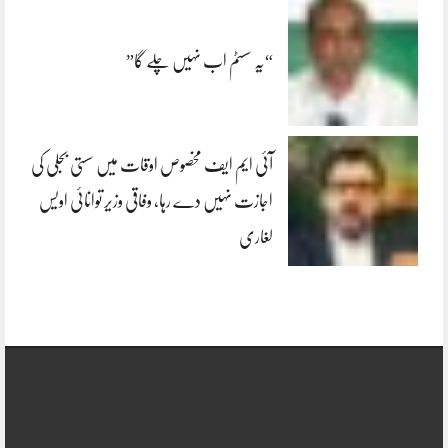
“یہ سسٹم اب نہیں چلے گا”
آئی ایم ایف مخصوص اوقات میں سستی بجلی کی
اجازت نہیں دے رہا، وفاقی وزیر توانائی اویس
لغاری