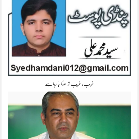
غریب، غریب تر ہوتا جا رہا ہے