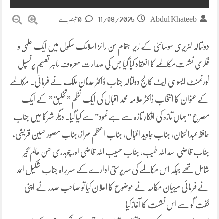
11/08/2025
Abdul Khateeb
0 تبصرے
دولتالہ لٹریری سوسائٹی کے زیر اہتمام سن رائز اسلامک سکول میں ایک علمی و
فکری نشست مکالمے کا انعقاد کیا گیا جس کی صدارت معروف ماہر تعلیم پرنسپل
گورنمنٹ ایسوسی ایٹ کالج دولتالہ جناب ڈاکٹر عدنان ملک نے فرمائی۔ مکالمے
کے عنوان کا انتخاب ڈاکٹر علامہ محمد اقبال کی ایک نظم ”تخلیق” کے ایک
مصرع ” جہاں تازہ کی افکارِ تازہ سے ہے نمود” سے کیا گیا۔ دیگر شرکا میں جناب
حافظ عبدالحنان، جناب جاوید اقبال، جناب اعظم مہراز،جناب مصور حسین قریشی،
جناب قاضی اسد اللہ طیب، جناب حسیب اللہ قاضی اور چوہدری حسن عالم گیر
شامل تھے جبکہ اس مکالمے کی سرپرستی ادارے کے سربراہ جناب شکیل احمد
نے فرمائی میزبان مکالمہ نے موضوع کا اعلان کیا تو صاحب صدر نے اپنی
گفت گو سے اس نشست کا آغاز کیا