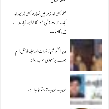
سلسلہ شروع
جہلم رکشہ اور ٹریلر میں تصادم رکشہ ڈرائیور اور
ایک عورت زخمی ٹریلر کا ڈرائیور فرار ہونے
میں کامیاب
وزیر اعظم شہباز شریف اور فیلڈ مارشل اہم
دورے پر سعودی عرب روانہ
غریب، غریب تر ہوتا جا رہا ہے