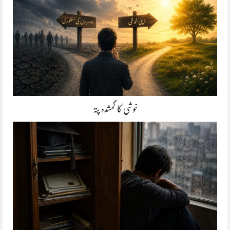
خوشی کا گمشدہ پتہ