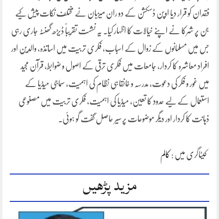
فقدان کو قرار دیا اوپن ڈسکشن کے دو ران میزبان نے مختلف نکات پیش کیے
جن پر شرکا نے اپنے خیالات کا اظہار کیا۔ یہ نشست تقریباً ڈیڑھ گھنٹہ جاری رہی
جس میں مسلمانوں کے زوال کے اسباب، فکری تربیت میں اساتذہ، والدین اور
افراد معاشرہ کا کردار، جامعات میں فکری ترقی کے اصول و ضوابط، قرآن مجید
میں غور و فکر کی دعوت، مدرسہ و خانقاہی نظام کی اہمیت، سماجی میڈیا کے
استعمال کے لیے حدود کا تعین، میڈیا کی اہمیت، فکری تربیت میں مصنوعی
ذہانت کا کردار اور دیگر موضوعات پر سیر حاصل گفت گو ہوئی۔
کیٹاگری میں :
کالم
مزید پڑھیں