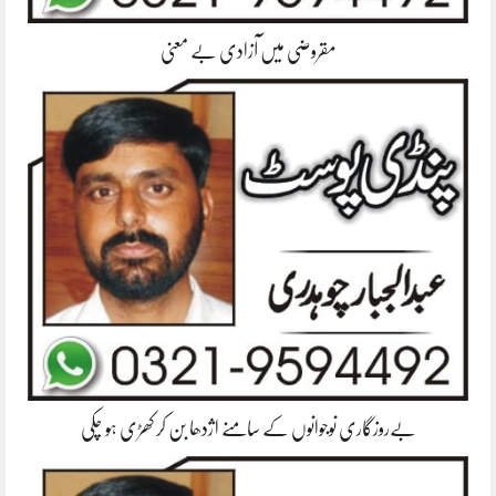
مقروضی میں آزادی بے معنی
بےروزگاری نوجوانوں کے سامنے اژدھا بن کر کھڑی ہو چکی