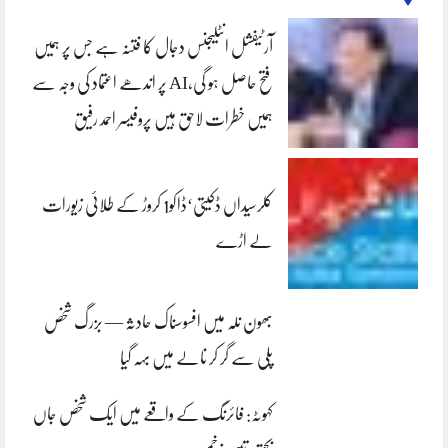
آرٹیفشل انٹلیجنس دجال کا فتنہ ہے جس پر ہمیں
فتح حاصل ہو گی،AI پر اندھے اعتماد کی وجہ سے
ہمیں خطرات لاحق ہیں پروفیسر احمد رفیق
کلرسیداں ڈکیتی‘ڈاکو1 کروڑ کے طلائی زیورات
لے اڑے
بھون نلہ میں افسوسناک حادثہ — بزرگ شخص
پلی سے گر کر نالے میں بہہ گیا
کہوٹہ: فائرنگ کے واقعے میں ایک شخص جاں