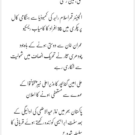
بحق، تین زخمی
انجینئر قمراسلام راجہ کی کمبوڈیا سے ہنگامی کال
پر چکری میں 16 افراد کا کامیاب ریسکیو
عمران خان سے دوستی ہونے کے باوجود
چودھری نثار نے تحریک انصاف میں شمولیت
سے انکاری رہے
علی امین گنڈاپور کا وزیراعلیٰ خیبرپختونخوا کے
عہدے سے مستعفی ہونے کا اعلان
پاکستان بھر میں نمازِ عیدالاضحی کی ادائیگی کے
بعد سنتِ ابراہیمی کو زندہ رکھتے ہوئے قربانی کا
سلسلہ شروع