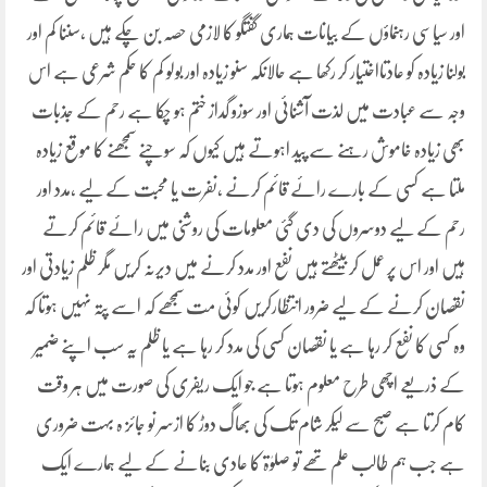
اور سیاسی رہنماؤں کے بیانات ہماری گفتگو کا لازمی حصہ بن چکے ہیں ،سننا کم اور
بولنا زیادہ کو عادتااختیار کر رکھا ہے حالانکہ سنو زیادہ اور بولو کم کا حکم شرعی ہے اس
وجہ سے عبادت میں لذت آشنائی اور سوزو گداز ختم ہو چکا ہے رحم کے جذبات
بھی زیادہ خاموش رہنے سے پید اہوتے ہیں کیوں کہ سوچنے سمجھنے کا موقع زیادہ
ملتا ہے کسی کے بارے رائے قائم کرنے ،نفرت یا محبت کے لیے ،مدد اور
رحم کے لیے دوسروں کی دی گئی معلومات کی روشنی میں رائے قائم کرتے
ہیں اور اس پر عمل کر بیٹھتے ہیں نفع اور مدد کرنے میں دیرنہ کریں مگر ظلم زیادتی اور
نقصان کرنے کے لیے ضرور انتظارکریں کوئی مت سمجھے کہ اسے پتہ نہیں ہوتا کہ
وہ کسی کا نفع کر رہا ہے یا نقصان کسی کی مدد کر رہا ہے یا ظلم یہ سب اپنے ضمیر
کے ذریعے اچھی طرح معلوم ہوتا ہے جو ایک ریفری کی صورت میں ہر وقت
کام کرتا ہے صبح سے لیکر شام تک کی بھاگ دوڑ کا ازسر نو جائز ہ بہت ضروری
ہے جب ہم طالب علم تھے تو صلوٰۃ کا عادی بنانے کے لیے ہمارے ایک