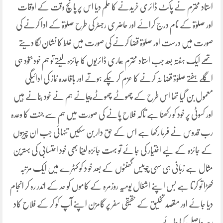
استاد محترم نے پاکٹ ڈائری خریدنے کا حکم دیا اس پر پانچ وقت کے اوقات
اور صلوٰۃ کے نام درج کرائے اور حاضر ی رجسٹر کی طرح صلوٰۃ کے ادا کرنے کی
صورت میں درست اور صلوٰۃ قضا کرنے کی صورت میں غلط کا نشان لگا دیتے
تھے ایک ہفتہ بعد جب استاد محترم ہماری ڈائریوں کا جائزہ لیتے تو ہم خود بخود ہی
اگلے ہفتے صلوٰۃ قضا نہ کرنے کا عزم کر چکے ہوتے اور باقاعدہ نماز کی ادائیگی
معمول بن گیا تھا اس طرح کے چھوٹے چھوٹے پیمانے ہم نے خود بنانے ہیں
اور کسوٹی پر خود کو رکھنا ہے تاکہ فلاح پانے کی صورت میں ہم سے جنت کا وعدہ
رب قدوس نے فرما رکھا ہے اس کے حق دار بن سکیں تنہائی جب ان چیزوں
کے جائزہ کے لیے اختیار کی جائے تو بہت جائزہ لینا بھی خود احتسابی کی بہترین
مثال ہے زبانی ہی سہی چوبیس گھنٹوں کے بعد خو د کو کٹہرے میں ایک مرتبہ
کھڑا تو کرتا ہے بس اپنے اشغال یومیہ روزمرہ کے کاموں کو حد کے اندر رہ کر انجام
دیا جائے اور مقصد تخلیق کے حقیقی سفر پر گامزن اپنے آپ کو کر کے فلاح کاد
رجہ حاصل کیا جائے۔