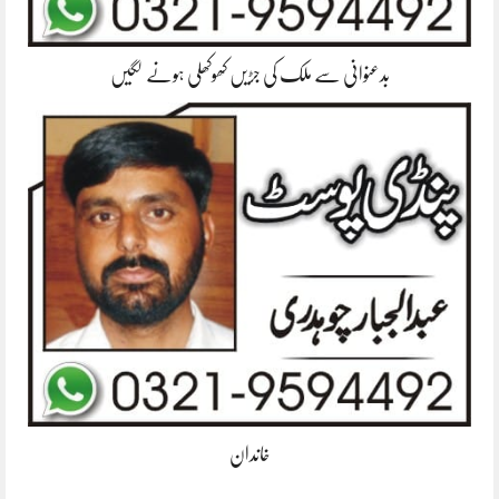
بدعنوانی سے ملک کی جڑیں کھوکھلی ہونے لگیں
خاندان