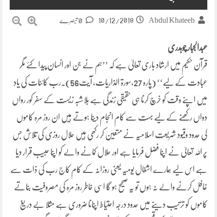
10/12/2018
Abdul Khateeb
0 تبصرے
عبدالجبار چوہدری
قرآن حکیم میں ارشاد باری تعالیٰ ہے کہ ’’ہم نے جن اور انسان پیدا کئے مگر
عبادت کے لیے‘‘ (پارہ 27،سورۃ الذاریات، آیت56)۔رب کائنات کی یاد
میں اپنے وقت کو خرچ کرنا ہی حقیقی زندگی ہے بلاشبہ زیست کے سفر کور رواں
دواں رکھنے کے لیے بہت سے کام انجام دینا ہوتے ہیں ان روز مرہ کاموں
کی حدود وقیود شریعت اسلامیہ نے متعین کر رکھی ہیں حلال روزی کی تلاش جس
پر اللہ تعالیٰ نے اپنا فضل فرمایا ہے اور حلال کمانے والے کو اپنا حبیب قرار دیا
ہے اس لیے ہمارے اشغال یومیہ یعنی روزانہ کے کام کاج رب کی ذات سے
غافل کرنے والے نہ ہوں تو یہ صحیح ہو گا اسی خاطر روز مرہ کی مصروفیت بناتے
کاموں کو ترتیب دینے میں حدود درجہ احتیاط اپنانا ضروری ہے مثلا بے دریغ