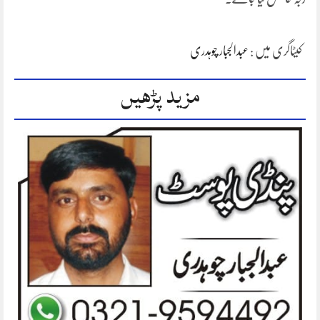
کیٹاگری میں :
عبدالجبار چوہدری
مزید پڑھیں