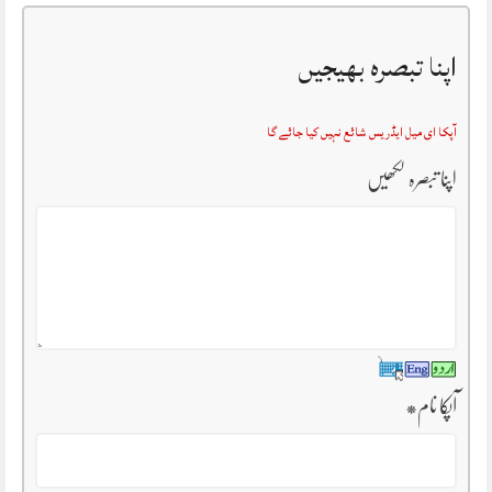
اپنا تبصرہ بھیجیں
آپکا ای میل ایڈریس شائع نہیں کیا جائے گا
اپنا تبصرہ لکھیں
آپکا نام
*