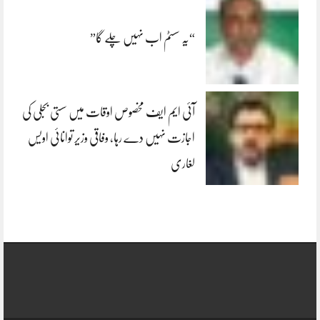
“یہ سسٹم اب نہیں چلے گا”
آئی ایم ایف مخصوص اوقات میں سستی بجلی کی
اجازت نہیں دے رہا، وفاقی وزیر توانائی اویس
لغاری