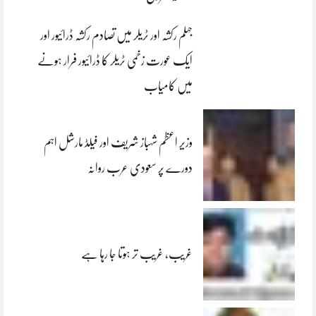
جہلم رکشہ اور ٹریلر میں تصادم رکشہ ڈرائیور اور
ایک عورت زخمی ٹریلر کا ڈرائیور فرار ہونے
میں کامیاب
وزیر اعظم شہباز شریف اور فیلڈ مارشل اہم
دورے پر سعودی عرب روانہ
غریب، غریب تر ہوتا جا رہا ہے