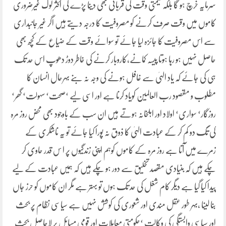
سرمایہ خرچ ہو گا بلکہ قیمتی وقت کی قربانی بھی دینا پڑے گی اکثر لوگ غیرضروری
کاموں میں وقت صرف کرنے کو مصروفیت کا درجہ دیتے ہیں اگر غیر جانبداری
سے اس مصروفیت کا جائزہ لیا جائے تو سوائے وقت کے ضیاع کے کچھ بھی
حاصل نہیں ہو رہا ہوتا پیسہ کمانے،کاروبار کرنے کی خاطر دوڑ دھوپ اس حد تک
ہی کی جائے کہ یاد الہیٰ سے غافل ہونے کی وجہ نہ بنے بہرحال انسان کا
مطلوب و مقصود رب العالمین کویاد کرنا ہے اور اسی لیے ‘صحت‘ سہولت‘ گھر‘
روزگار‘ سواری‘ اولاد اور اہلخانہ ہوتے ہیں ان سب کے باوجود بھی محض روز مرہ
کی تگ دو کم کر کے عبادت الہیٰ کا ذوق نہ پورا کیا جائے تو یہ ناشکری کے
زمرے میں آتا ہے روز مرہ کے کاموں کوہم اپنی زندگیوں پر ا س قدر حاوی کر
چکے ہیں کہ بنیادی مقصد تخلیق سے دور ہو چکے ہیں کہ ہمیں عبادت کے لیے
پیدا کیا گیا ہے دیگر کام شغل کی حد تک ہوں تو بہتر ہے مگر ان کاموں کو حرز جاں
بنا لینا ،بہر طور عقل مندی اور شعوری کی کوشش نہیں ہے سیاسی نظام پر بحث
اور سیاسی وابستگی کی وکالت ‘حکومتی معاملات اور قومی مسائل پر لاحاصل بحث