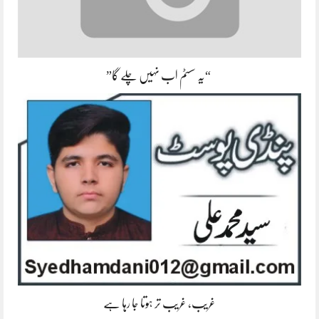
“یہ سسٹم اب نہیں چلے گا”
غریب، غریب تر ہوتا جا رہا ہے