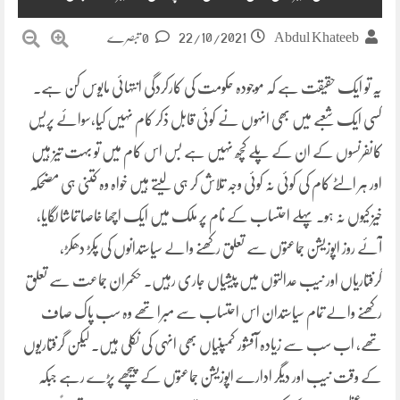
22/10/2021
Abdul Khateeb
0 تبصرے
یہ تو ایک حقیقت ہے کہ موجودہ حکومت کی کارکردگی انتہائی مایوس کن ہے۔
کسی ایک شعبے میں بھی انہوں نے کوئی قابل ذکر کام نہیں کیا،سوائے پریس
کانفرنسوں کے ان کے پلے کچھ نہیں ہے بس اس کام میں تو بہت تیز ہیں
اور ہر الٹے کام کی کوئی نہ کوئی وجہ تلاش کر ہی لیتے ہیں خواہ وہ کتنی ہی مضحکہ
خیز کیوں نہ ہو۔ پہلے احتساب کے نام پر ملک میں ایک اچھا خاصا تماشا لگایا،
آئے روز اپوزیشن جماعتوں سے تعلق رکھنے والے سیاستدانوں کی پکڑ دھکڑ،
گرفتاریاں اور نیب عدالتوں میں پیشیاں جاری رہیں۔ حکمران جماعت سے تعلق
رکھنے والے تمام سیاستدان اس احتساب سے مبرا تھے وہ سب پاک صاف
تھے، اب سب سے زیادہ آفشور کمپنیاں بھی انہی کی نکلی ہیں۔ لیکن گرفتاریوں
کے وقت نیب اور دیگر ادارے اپوزیشن جماعتوں کے پیچھے پڑے رہے جبکہ