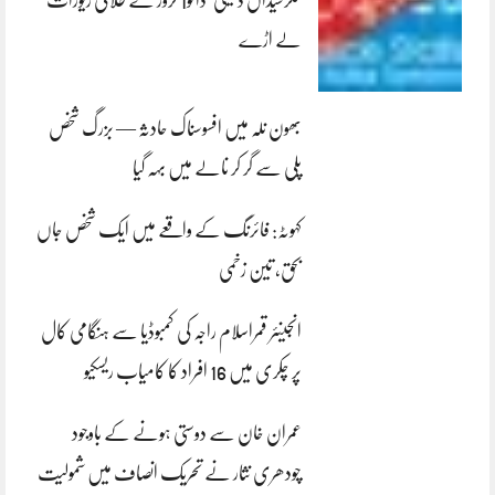
لے اڑے
بھون نلہ میں افسوسناک حادثہ — بزرگ شخص
پلی سے گر کر نالے میں بہہ گیا
کہوٹہ: فائرنگ کے واقعے میں ایک شخص جاں
بحق، تین زخمی
انجینئر قمراسلام راجہ کی کمبوڈیا سے ہنگامی کال
پر چکری میں 16 افراد کا کامیاب ریسکیو
عمران خان سے دوستی ہونے کے باوجود
چودھری نثار نے تحریک انصاف میں شمولیت