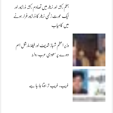
جہلم رکشہ اور ٹریلر میں تصادم رکشہ ڈرائیور اور
ایک عورت زخمی ٹریلر کا ڈرائیور فرار ہونے
میں کامیاب
وزیر اعظم شہباز شریف اور فیلڈ مارشل اہم
دورے پر سعودی عرب روانہ
غریب، غریب تر ہوتا جا رہا ہے