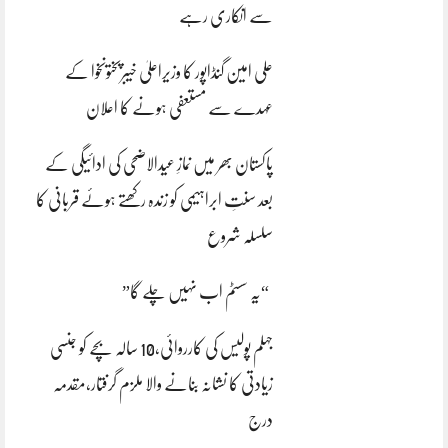
سے انکاری رہے
علی امین گنڈاپور کا وزیراعلیٰ خیبرپختونخوا کے
عہدے سے مستعفی ہونے کا اعلان
پاکستان بھر میں نمازِ عیدالاضحی کی ادائیگی کے
بعد سنتِ ابراہیمی کو زندہ رکھتے ہوئے قربانی کا
سلسلہ شروع
“یہ سسٹم اب نہیں چلے گا”
جہلم پولیس کی کارروائی،10 سالہ بچے کو جنسی
زیادتی کا نشانہ بنانے والا ملزم گرفتار،مقدمہ
درج