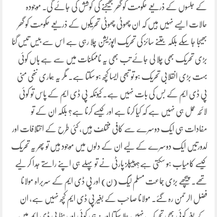
کے جلسوں کے ذریعے حکومت کو گھر بھیجنے کی کوشش کی جائے گی۔ موجودہ
حالات ایسے نہیں ہیں کہ ان چھوٹی چھوٹی تحریکوں کے ذریعے حکومت کو گھر
بھیجا جا سکے بلکہ جتنے سائز کی تحریک اپوزیشن چلا رہی ہے اس سے بیس تیس گنا
بڑی تحریک بھی چلا لی جائے تب بھی یہ ناممکنات میں سے ہے ہاں کوئی
بہت بڑی انقلابی تحریک ہو تو تبھی ایسا کچھ ہو سکتا ہے۔ مگر یہ ہماری ننھی منی
پی ڈی ایم کے بس کی بات نہیں ہے۔ کیونکہ پی ڈی ایم کے پاس تو کوئی
لائحہ عمل ہی نہیں ہے کہ کیا کرنا ہے اور کیسے کرنا ہے؟ بلکہ ان کے تو
مفادات ہی ایک دوسرے سے کافی مختلف ہیں، کئی طرح کے اختلافات اور
کدورتیں ایک دوسرے کے لیے ان کے دلوں میں موجود ہیں تو پھر یہ تحریک
کیسے کامیاب ہو سکتی ہے؟ پیپلز پارٹی نے تو پہلے ہی اپنے راستے جدا کر لیے
تھے۔ پیچھے بڑی جماعت مسلم لیگ (ن) اور پی ڈی ایم کے سربراہ مولانا
فضل الرحمن رہ گئے۔ مولانا صاحب کے بغیر پی ڈی ایم کچھ نہیں ہے، ان
کے بغیر کوئی بھی تحریک نہیں چلا سکتا اور نہ ہی کوئی اور رہنما پی ڈی ایم میں