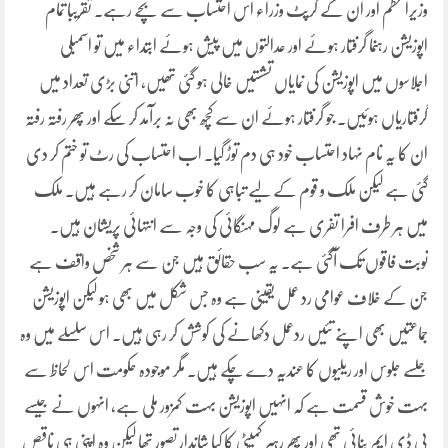
وزیراعظم اور ان کے کرپٹ وزراء اس احتساب سے بچے رہے۔ تقریباً تمام
اپوزیشن رہنما گرفتار ہوئے اور عدالتوں میں پیش ہوئے ابتداء میں تو اسمبلی
اجلاسوں میں اپوزیشن کی نمایاں تشستیں خالی ہو گئی تھیں، اتنی بڑی تعداد میں
گرفتاریاں ہوئیں۔ جو گرفتار ہوئے ان سے کچھ بھی نہ برآمد کر سکے اور پھر رفتہ رفتہ
ان کا یہ نام نہاد احتساب خود ہی دم توڑ گیا۔ اب احتساب کی رٹ تو ختم کر دی
گئی ہے لیکن ملک و قوم کے لیے تباہی کا خوب سامان کر رہے ہیں۔ ملک
میں ہر طرف افرا تفری ہے لوگ مہنگائی کی وجہ سے انتہائی پریشان ہیں۔
نوبت فاقوں تک آگئی ہے۔ یہ سب حقائق ہیں جن سے ہر شخص واقف ہے
جن کے خلاف عوامی رد عمل یقینی ہے وہ جس شکل میں بھی ہو لیکن اپوزیشن
جماعتیں بھی اپنے تئیں ردعمل دکھانے کی کوشش کر رہی ہیں۔ اس سلسلے میں وہ
جلسے جلوس اور ریلیوں کا عندیہ دے چکے ہیں۔ مگر موجودہ حکومت اس لحاظ سے
بہت خوش قسمت ہے کہ انہیں اپوزیشن بہت کمزور ملی ہے، انہوں نے جیسے
پی ڈی ایم بنائی تھی اور پھر رہبر کمیٹی کا کیا شاندار تصور تھا لیکن وہ اپنی ہی ناقص