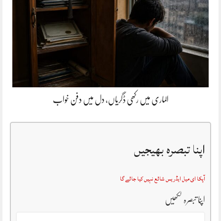
الماری میں رکھی ڈگریاں، دل میں دفن خواب
اپنا تبصرہ بھیجیں
آپکا ای میل ایڈریس شائع نہیں کیا جائے گا
اپنا تبصرہ لکھیں