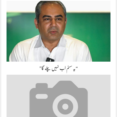
“یہ سسٹم اب نہیں چلے گا”