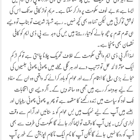
ایسا ہے جو بے خوف حکومت پر وار کر سکتا ہے۔ مریم نواز کافی حد تک اس کی
کوشش تو کرتی ہیں لیکن تنہا وہ بھی کچھ نہیں۔ رہے شہباز شریف تو جناب تو ویسے
ہی قدم قدم پر بچھ جانے کو تیار رہتے ہیں جس کی وجہ سے پی ڈی ایم کو کافی
نقصان بھی پہنچا ہے۔
لہٰذا اگر پی ڈی ایم واقعی حکومت کے خلاف تحریک چلانا چاہتی ہے تو کم از کم
ایک مؤثر لائحہ عمل تو ترتیب دے اور ہر گلی محلے میں چھوٹی چھوٹی جلسیوں کی
بجائے بڑی ریلی کا اہتمام کرے اور عوام کو باور کرائے کہ واقعی وہ ان کے مفاد
کے لیے جدوجہد کر رہے ہیں تبھی وہ ساتھ دیں گے۔ اگر ویسے ہی انتخابات
تک خود کو سیاست میں زندہ رکھنے کا مقصد ہے تو پھر یہ چھوٹی چھوٹی ریلیاں اور
جلسے ہیں آپ کے لیے ٹھیک ہیں بس عوام کو نہ ستائیں اور آرام سے وقت
گزاری کریں۔ یوں آپ کا وقت تو اچھا گزر جائے گا حکومت کی طرف سے بھی
آپ کو روکا نہیں جائے گالیکن آپ کا نام ایک ناکام اپوزیشن کے طور پر آپ