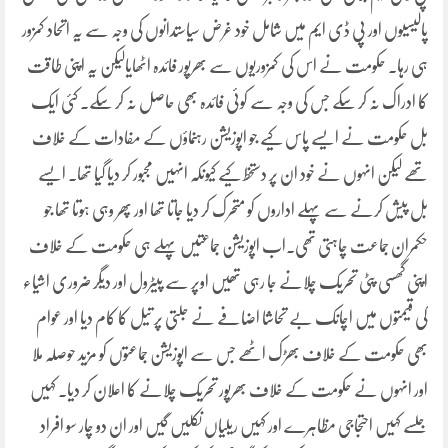
پالیسیوں اور پی ڈی ایم میں شامل خود غرض سیاستدانوں کی وجہ سے یہ اتحاد کمزور
ہی رہا۔ حکومت نے اس کی کمزوریوں سے بھرپور فائدہ اٹھایالیکن یہ اپنی طاقت
کا ادراک نہ کر سکے جس کی وجہ سے کوئی فائدہ بھی حاصل نہ کر سکے۔ کئی ایک
بل حکومت نے ایسے پاس کیے جو اپوزیشن رہنماؤں کے مفادات کے خلاف
تھے لیکن انہوں نے خود ان پر دستخط کیے کیونکہ انہیں مجبور کر دیا گیا تھا۔ ایسے
بل پیش کرنے سے پہلے اداروں کو متحرک کر دیا جاتا تھا اور پھر وہی ہوتا تھا جو
حکمران جماعت چاہتی تھی۔اب اپوزیشن جماعتیں پہلے ہی حکومت کے خلاف
اپنی گھسی پٹی تحریک چلانے جا رہی تھیں اوپر سے پیٹرول اور دیگر ضروری اشیاء
کی قیمتوں میں اچانک بے تحاشا اضافے نے جلتی پر تیل کا کام دیا اور عوام
بھی حکومت کے خلاف بھڑک اٹھے جس سے اپوزیشن جماعتوں کو مزید حوصلہ ملا
اور انہوں نے حکومت کے خلاف بھرپور تحریک چلانے کا اعلان کر دیا۔ کہیں
جلسے کہیں احتجاجی مظاہرے اور کہیں ریلیاں نکلیں گیں اور ان دو چار سو افراد