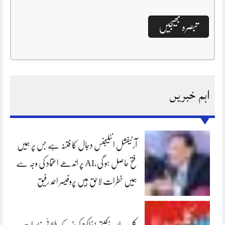
اہم خبریں
آرٹیفشل انٹلیجنس دجال کا فتنہ ہے جس پر ہمیں
فتح حاصل ہو گی،AI پر اندھے اعتماد کی وجہ سے
ہمیں خطرات لاحق ہیں پروفیسر احمد رفیق
کلرسیداں ڈکیتی‘ڈاکو1 کروڑ کے طلائی زیورات