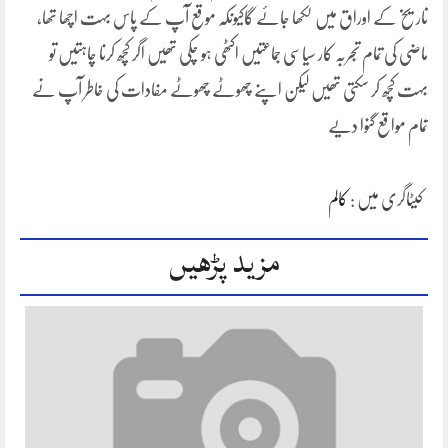
تاریخ کے اوراق میں لکھا جائے گاکیونکہ موقع آپ کے پاس بہت اچھا تھا،
ماضی کی تمام تجربہ کار سیاسی جماعتیں اکٹھی ہو چکی تھیں اگر کچھ کرنا چاہتیں تو
بہت کچھ کر سکتی تھیں لیکن اپنے چھوٹے چھوٹے مفادات کی خاطر آپ نے
تمام مواقع گنوا دیے
کیٹاگری میں :
کالم
مزید پڑھیں