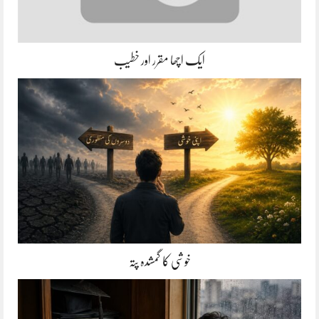
ایک اچھا مقرر اور خطیب
خوشی کا گمشدہ پتہ