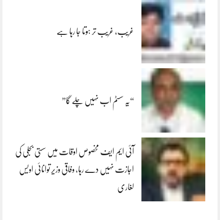
غریب، غریب تر ہوتا جا رہا ہے
“یہ سسٹم اب نہیں چلے گا”
آئی ایم ایف مخصوص اوقات میں سستی بجلی کی
اجازت نہیں دے رہا، وفاقی وزیر توانائی اویس
لغاری