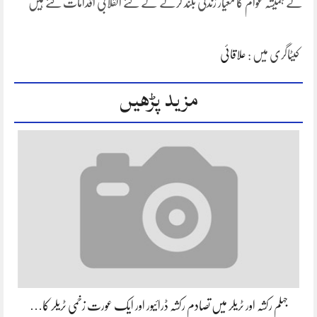
نے ہمیشہ عوام کا معیار زندگی بلند کرنے کے لئے انقلابی اقدامات کئے ہیں
کیٹاگری میں :
علاقائی
مزید پڑھیں
جہلم رکشہ اور ٹریلر میں تصادم رکشہ ڈرائیور اور ایک عورت زخمی ٹریلر کا…