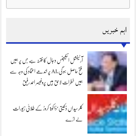
اہم خبریں
آرٹیفشل انٹلیجنس دجال کا فتنہ ہے جس پر ہمیں
فتح حاصل ہو گی،AI پر اندھے اعتماد کی وجہ سے
ہمیں خطرات لاحق ہیں پروفیسر احمد رفیق
کلرسیداں ڈکیتی‘ڈاکو1 کروڑ کے طلائی زیورات
لے اڑے