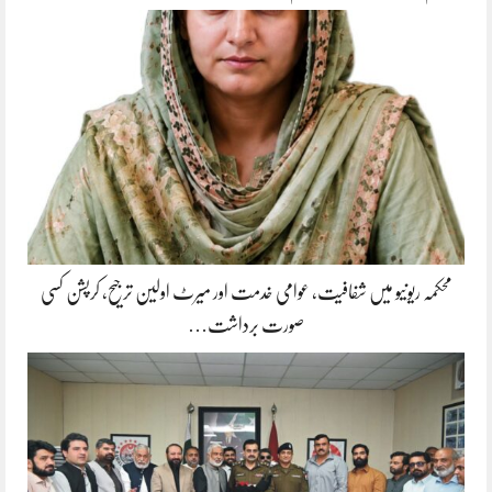
محکمہ ریونیو میں شفافیت، عوامی خدمت اور میرٹ اولین ترجیح، کرپشن کسی
صورت برداشت…