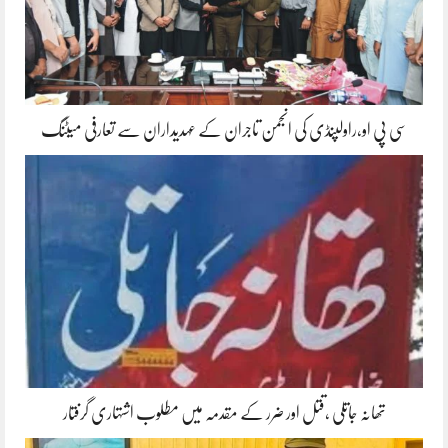
سی پی او،راولپنڈی کی انجمن تاجران کے عہدیداران سے تعارفی میٹنگ
تھانہ جاتلی ،قتل اور ضرر کے مقدمہ میں مطلوب اشتہاری گرفتار