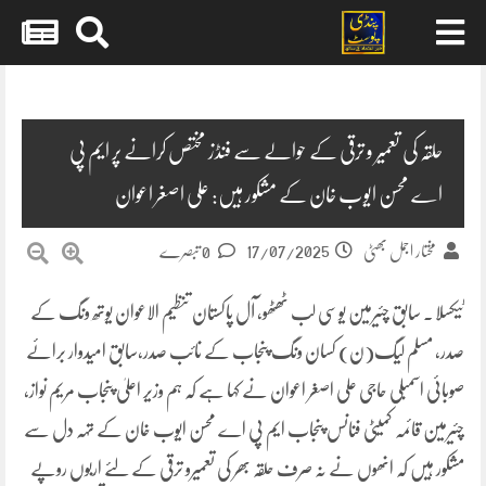
Skip
to
content
حلقہ کی تعمیر و ترقی کے حوالے سے فنڈز مختص کرانے پر ایم پی
اے محسن ایوب خان کے مشکور ہیں: علی اصغر اعوان
17/07/2025
مختار اجمل بھٹی
0 تبصرے
ٹیکسلا ۔ سابق چئیرمین یوسی لب ٹھٹھو، آل پاکستان تنظیم الاعوان یوتھ ونگ کے
صدر، مسلم لیگ(ن) کسان ونگ پنجاب کے نائب صدر،سابق امیدوار برائے
صوبائی اسمبلی حاجی علی اصغر اعوان نے کہا ہے کہ ہم وزیر اعلیٰ پنجاب مریم نواز،
چئیرمین قائمہ کمیٹی فنانس پنجاب ایم پی اے محسن ایوب خان کے تہہ دل سے
مشکور ہیں کہ انھوں نے نہ صرف حلقہ بھر کی تعمیرو ترقی کے لئے اربوں روپے