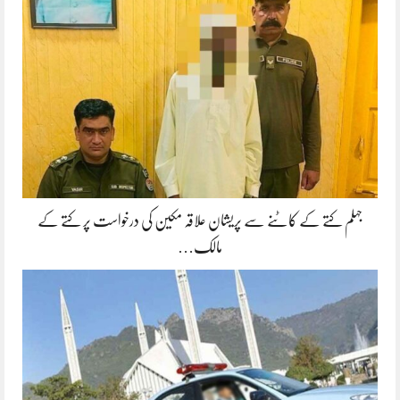
جہلم کتے کے کاٹنے سے پریشان علاقہ مکین کی درخواست پر کتے کے
مالک…