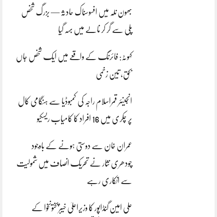
بھون نلہ میں افسوسناک حادثہ — بزرگ شخص
پلی سے گر کر نالے میں بہہ گیا
کہوٹہ: فائرنگ کے واقعے میں ایک شخص جاں
بحق، تین زخمی
انجینئر قمراسلام راجہ کی کمبوڈیا سے ہنگامی کال
پر چکری میں 16 افراد کا کامیاب ریسکیو
عمران خان سے دوستی ہونے کے باوجود
چودھری نثار نے تحریک انصاف میں شمولیت
سے انکاری رہے
علی امین گنڈاپور کا وزیراعلیٰ خیبرپختونخوا کے