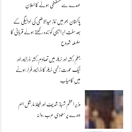
عہدے سے مستعفی ہونے کا اعلان
پاکستان بھر میں نمازِ عیدالاضحی کی ادائیگی کے
بعد سنتِ ابراہیمی کو زندہ رکھتے ہوئے قربانی کا
سلسلہ شروع
جہلم رکشہ اور ٹریلر میں تصادم رکشہ ڈرائیور اور
ایک عورت زخمی ٹریلر کا ڈرائیور فرار ہونے
میں کامیاب
وزیر اعظم شہباز شریف اور فیلڈ مارشل اہم
دورے پر سعودی عرب روانہ