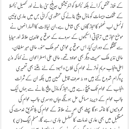
کے فنڈز مختص کرائے بلکہ ٹیکسلا کو انٹرنیشنل ہیریٹیج سٹی بنانے اور تحصیل ٹیکسلا
کے مختلف دیہات کو ماڈل ویلج بنانے کی منظوری کرائی جس میں ہماری یونین
کونسل لب ٹھٹھو کا بجاڑ گاؤں بھی شامل ہے،ان خیالات کااظہار انھوں نے
موضع بجاڑ میں ترقیاتی اسکیموں کے سروے کے موقع پر عمائدین علاقہ اور میڈیا
سے گفتگو کے دوران کیا، اس موقع پر عوامی ممبر ملک منور، حاجی میر سلطان،
حاجی نذیر ملک سمیت دیگر بھی موجود تھے، حاجی علی اصغر اعوان نے کہا کہ وزیر
اعلیٰ پنجاب مریم نواز نے عوام کی فلاح و بہبود کے لئے جتنے بھی تعمیری
پروگرام شروع کئے ہیں وہ نہ صرف قابل تحسین ہیں بلکہ ان کے ثمرات
پنجاب کے عوام تک پہنچ رہے ہیں،بجاڑ کو ماڈل ویلج بنانے سے جہاں ایک
جانب عوام کے دیرینہ مسائل حل ہونگے وہاں دوسری جانب عوام کی
محرومیوں کا خاتمہ ہوگا پہلے بھی ہم نے علاقہ کے عوام کی بلاتفریق خدمت کی
مستقبل میں بھی ہماری خدمات کا تسلسل جاری رہے گا، مسلم لیگ(ن)