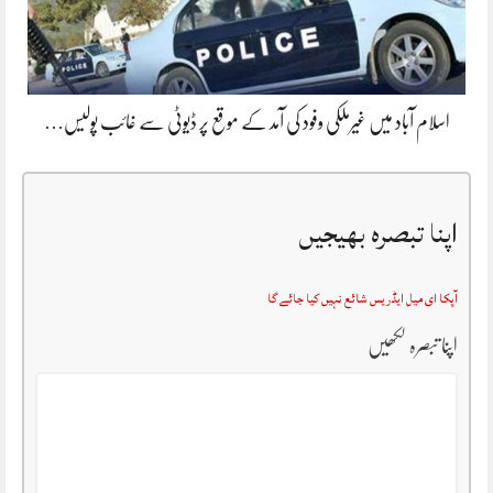
اسلام آباد میں غیرملکی وفود کی آمد کے موقع پر ڈیوٹی سے غائب پولیس…
اپنا تبصرہ بھیجیں
آپکا ای میل ایڈریس شائع نہیں کیا جائے گا
اپنا تبصرہ لکھیں