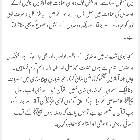
میں مشغول ہوتا ہے، اور بعض لوگ دورانِ عبادت بلند آواز میں کالیں کرکے
دوسروں کی عبادت میں خلل ڈال رہے ہوتے ہیں۔ یہ طرزِ عمل نہ صرف اپنی
توجہ کو عبادت سے ہٹاتا ہے بلکہ دوسروں کے خشوع و خضوع کو بھی متاثر کرتا
ہے۔
مسجد نبوی شریف میں حاضری کے وقت تو ادب اور بھی بڑھ جاتا ہے، کیونکہ یہ
وہ مقدس مقام ہے جہاں حضرت محمد صلی اللہ علیہ والہ وسلم آرام فرما ہیں۔
وہاں بلند آواز میں گفتگو کرنا، ہنسی مذاق کرنا یا غیر ضروری ویڈیو سازی میں مصروف
رہنا ایک مسلمان کے شایانِ شان نہیں۔ قرآنِ مجید نے بھی ادبِ رسول
ﷺ کا خصوصی حکم دیا ہے کہ اپنی آوازوں کو نبی ﷺ کی آواز سے بلند نہ کرو۔
جب قرآن یہ تعلیم دیتا ہے تو ہمیں چاہیے کہ روضۂ رسول ﷺ کے قریب
انتہائی عاجزی، خاموشی اور احترام کا مظاہرہ کریں۔