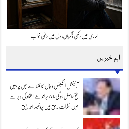
الماری میں رکھی ڈگریاں، دل میں دفن خواب
اہم خبریں
آرٹیفشل انٹلیجنس دجال کا فتنہ ہے جس پر ہمیں
فتح حاصل ہو گی،AI پر اندھے اعتماد کی وجہ سے
ہمیں خطرات لاحق ہیں پروفیسر احمد رفیق