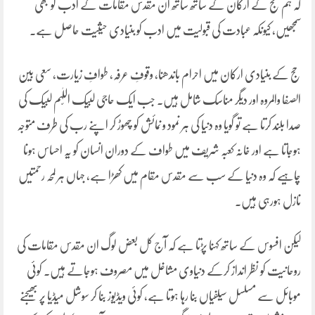
کہ ہم حج کے ارکان کے ساتھ ساتھ ان مقدس مقامات کے ادب کو بھی
سمجھیں، کیونکہ عبادت کی قبولیت میں ادب کو بنیادی حیثیت حاصل ہے۔
حج کے بنیادی ارکان میں احرام باندھنا، وقوفِ عرفہ، طوافِ زیارت، سعی بین
الصفا والمروہ اور دیگر مناسک شامل ہیں۔ جب ایک حاجی لبیک اللّٰہم لبیک کی
صدا بلند کرتا ہے تو گویا وہ دنیا کی ہر نمود و نمائش کو چھوڑ کر اپنے رب کی طرف متوجہ
ہوجاتا ہے اور خانہ کعبہ شریف میں طواف کے دوران انسان کو یہ احساس ہونا
چاہیے کہ وہ دنیا کے سب سے مقدس مقام میں کھڑا ہے، جہاں ہر لمحہ رحمتیں
نازل ہورہی ہیں۔
لیکن افسوس کے ساتھ کہنا پڑتا ہے کہ آج کل بعض لوگ ان مقدس مقامات کی
روحانیت کو نظر انداز کرکے دنیاوی مشاغل میں مصروف ہوجاتے ہیں۔ کوئی
موبائل سے مسلسل سیلفیاں بنا رہا ہوتا ہے، کوئی ویڈیوز بنا کر سوشل میڈیا پر بھیجنے