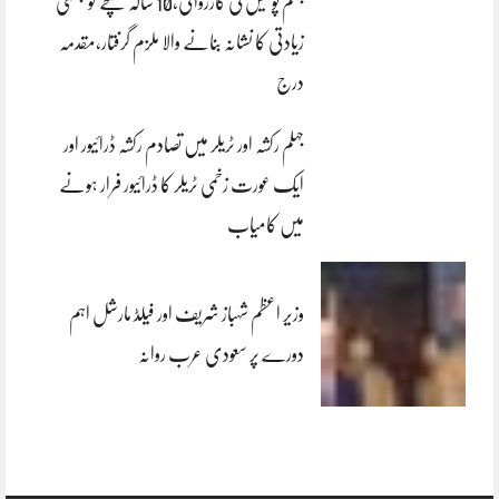
جہلم پولیس کی کارروائی،10 سالہ بچے کو جنسی
زیادتی کا نشانہ بنانے والا ملزم گرفتار،مقدمہ
درج
جہلم رکشہ اور ٹریلر میں تصادم رکشہ ڈرائیور اور
ایک عورت زخمی ٹریلر کا ڈرائیور فرار ہونے
میں کامیاب
وزیر اعظم شہباز شریف اور فیلڈ مارشل اہم
دورے پر سعودی عرب روانہ