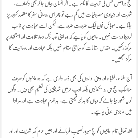
حج دراصل نفس کی تربیت کا نام ہے۔ اگر انسان وہاں جا کر بھی دکھاوے،
شہرت اور دنیاوی مصروفیات میں گم رہے تو پھر اس روحانی سفر کا مقصد کمزور پڑ
جاتا ہے۔ موبائل فون ایک ضرورت ضرور ہے، لیکن اسے عبادت پر غالب
کردینا درست نہیں۔ حاجیوں کو چاہیے کہ وہ اپنی توجہ ذکر، دعا، تلاوت اور استغفار پر
مرکوز رکھیں۔ مقدس مقامات کو سیاحتی مقام نہیں بلکہ عبادت اور روحانیت کا
مرکز سمجھیں۔
آج علماء، خطباء اور دینی اداروں کی بھی ذمہ داری ہے کہ وہ حاجیوں کو صرف
مناسکِ حج ہی نہ سکھائیں بلکہ ادبِ حرمین شریفین کی تعلیم بھی دیں۔ لوگوں
کو یہ شعور دیا جائے کہ وہاں کا ہر لمحہ قیمتی ہے، ہر قدم عبادت ہے اور ہر ادا
میں عاجزی ہونی چاہیے۔
اللہ تعالیٰ تمام حاجیوں کو حجِ مبرور نصیب فرمائے اور ہمیں حرم مکہ شریف اور اور