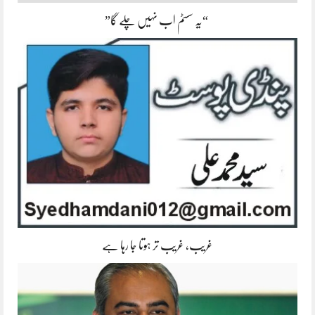
“یہ سسٹم اب نہیں چلے گا”
غریب، غریب تر ہوتا جا رہا ہے