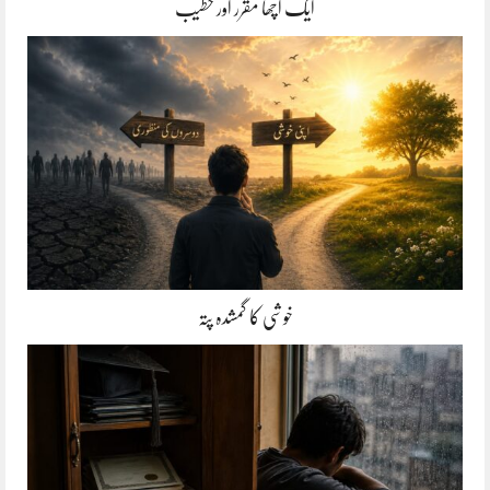
ایک اچھا مقرر اور خطیب
خوشی کا گمشدہ پتہ