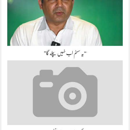
“یہ سسٹم اب نہیں چلے گا”