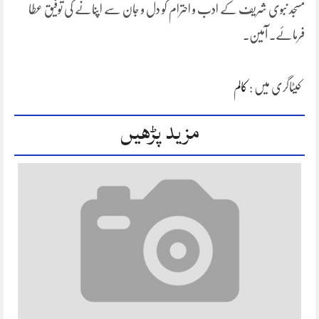
مسجد نبوی شریف کے ادب و احترام کو دل و جان سے اپنانے کی توفیق عطا
فرمائے۔ آمین۔
کیٹاگری میں :
کالم
مزید پڑھیں