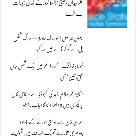
کلرسیداں ڈکیتی‘ڈاکو1 کروڑ کے طلائی زیورات
لے اڑے
بھون نلہ میں افسوسناک حادثہ — بزرگ شخص
پلی سے گر کر نالے میں بہہ گیا
کہوٹہ: فائرنگ کے واقعے میں ایک شخص جاں
بحق، تین زخمی
انجینئر قمراسلام راجہ کی کمبوڈیا سے ہنگامی کال
پر چکری میں 16 افراد کا کامیاب ریسکیو
عمران خان سے دوستی ہونے کے باوجود
چودھری نثار نے تحریک انصاف میں شمولیت