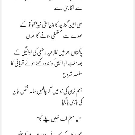
سے انکاری رہے
علی امین گنڈاپور کا وزیراعلیٰ خیبرپختونخوا کے
عہدے سے مستعفی ہونے کا اعلان
پاکستان بھر میں نمازِ عیدالاضحی کی ادائیگی کے
بعد سنتِ ابراہیمی کو زندہ رکھتے ہوئے قربانی کا
سلسلہ شروع
جہلم ٹرین کی زد میں آکر چالیس سالہ شخص جان
کی بازی ہارگیا
“یہ سسٹم اب نہیں چلے گا”