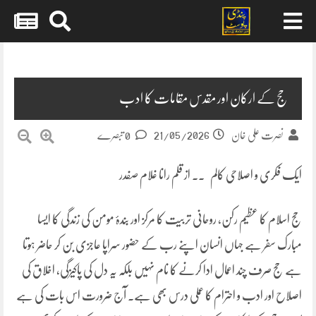
Skip
to
content
حج کے ارکان اور مقدس مقامات کا ادب
21/05/2026
نصرت علی خان
0 تبصرے
ایک فکری و اصلاحی کالم ۔۔ از قلم رانا غلام صفدر
حج اسلام کا عظیم رکن، روحانی تربیت کا مرکز اور بندۂ مومن کی زندگی کا ایسا
مبارک سفر ہے جہاں انسان اپنے رب کے حضور سراپا عاجزی بن کر حاضر ہوتا
ہے حج صرف چند اعمال ادا کرنے کا نام نہیں بلکہ یہ دل کی پاکیزگی، اخلاق کی
اصلاح اور ادب و احترام کا عملی درس بھی ہے۔ آج ضرورت اس بات کی ہے