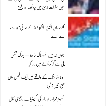
ہمیں خطرات لاحق ہیں پروفیسر احمد رفیق
کلرسیداں ڈکیتی‘ڈاکو1 کروڑ کے طلائی زیورات
لے اڑے
بھون نلہ میں افسوسناک حادثہ — بزرگ شخص
پلی سے گر کر نالے میں بہہ گیا
کہوٹہ: فائرنگ کے واقعے میں ایک شخص جاں
بحق، تین زخمی
انجینئر قمراسلام راجہ کی کمبوڈیا سے ہنگامی کال