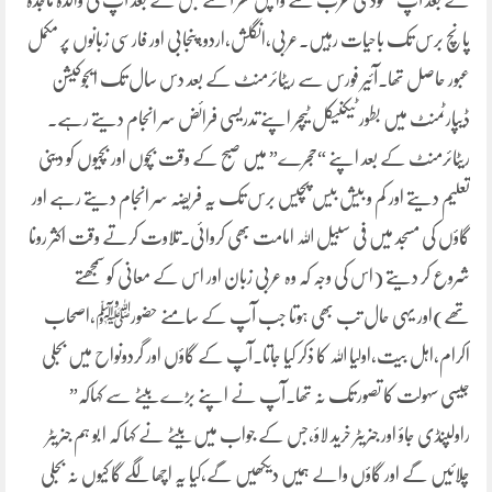
کے بعد آپ سعودی عرب سے واپس گھر آ گئے جس کے بعد آپ کی والدہ ماجدہ
پانچ برس تک باحیات رہیں۔عربی،انگلش،اردو،پنجابی اور فارسی زبانوں پر مکمل
عبور حاصل تھا۔آئیر فورس سے ریٹائرمنٹ کے بعد دس سال تک ایجوکیشن
ڈیپارٹمنٹ میں بطور ٹیکنیکل ٹیچر اپنے تدریسی فرائض سر انجام دیتے رہے۔
ریٹائرمنٹ کے بعد اپنے “حجرے” میں صبح کے وقت بچوں اور بچیوں کو دینی
تعلیم دیتے اور کم و بیش بیس پچیس برس تک یہ فریضہ سر انجام دیتے رہے اور
گاؤں کی مسجد میں فی سبیل اللہ امامت بھی کروائی۔تلاوت کرتے وقت اکثر رونا
شروع کر دیتے (اس کی وجہ کہ وہ عربی زبان اور اس کے معانی کو سمجھتے
تھے)اور یہی حال تب بھی ہوتا جب آپ کے سامنے حضورﷺ،اصحاب
اکرام،اہل بیت،اولیا اللہ کا ذکر کیا جاتا۔آپ کے گاؤں اور گردونواح میں بجلی
جیسی سہولت کا تصور تک نہ تھا۔آپ نے اپنے بڑے بیٹے سے کہاکہ”
راولپنڈی جاؤ اور جنریٹر خرید لاؤ،جس کے جواب میں بیٹے نے کہا کہ ا بو ہم جنریٹر
چلائیں گے اور گاؤں والے ہمیں دیکھیں گے،کیا یہ اچھا لگے گا کیوں نہ بجلی