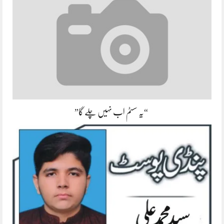
“یہ سسٹم اب نہیں چلے گا”