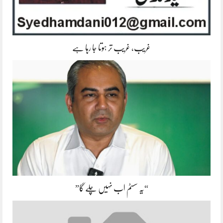
غریب، غریب تر ہوتا جا رہا ہے
“یہ سسٹم اب نہیں چلے گا”