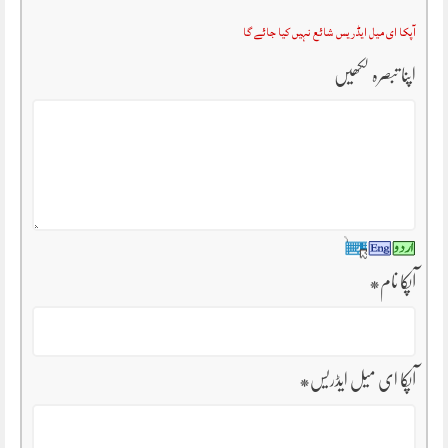
آپکا ای میل ایڈریس شائع نہیں کیا جائے گا
اپنا تبصرہ لکھیں
آپکا نام
*
آپکا ای میل ایڈریس
*