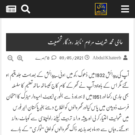
Skip
to
content
حاجی محمد شریف مرحوم ‘نابغہ روزگار شخصیت
09/05/2021
Abdul Khateeb
0 تبصرے
آپ کی پیدائش 1932میں ڈھوک رکھ میں ہوئی۔پیدائش کے بعدبہت جلد یتیم ہو
گئے مگر اس کے باوجود آپ نے گھر کے کام کاج کیساتھ ساتھ تعلیم کا سلسلہ
بھی جاری رکھا اور 1951میں لاہور بورڈ سے بطور پرائیویٹ امیدوار میٹرک کا امتحان
فرسٹ ڈویژن میں پاس کیااور گھر والوں کو اطلاع دہئے بغیر پاکستان ائیر فورس
میں شمولیت اختیار کر لی اور پیشہ ورانہ تربیت کیلئے راولپنڈی سے کوہاٹ روانہ
ہوگئے۔وہاں سے دو ماہ بعد بذریعہ ڈاک گھر والوں کو اپنی “نوکری” کے بارے