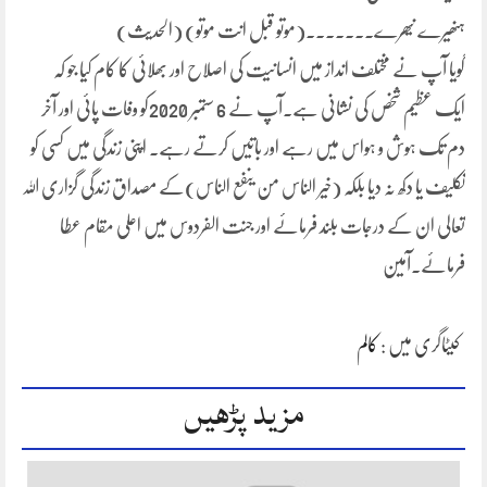
ہنھیرے نیھرے۔۔۔۔۔۔۔(موتو قبل انت موتو) (الحدیث)
گویا آپ نے مختلف انداز میں انسانیت کی اصلاح اور بھلائی کا کام کیا جو کہ
ایک عظیم شخص کی نشانی ہے۔آپ نے 6 ستمبر 2020کو وفات پائی اور آخر
دم تک ہوش و ہواس میں رہے اور باتیں کرتے رہے۔ اپنی زندگی میں کسی کو
تکلیف یا دکھ نہ دیا بلکہ (خیر الناس من ینفع الناس)کے مصداق زندگی گزاری اللہ
تعالی ان کے درجات بلند فرمائے اور جنت الفردوس میں اعلی مقام عطا
فرمائے۔آمین
کیٹاگری میں :
کالم
مزید پڑھیں