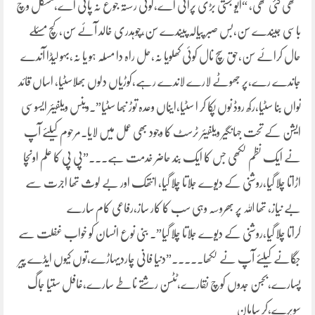
لکھی گئی تھی، “ایو بستی بڑی پرانی اے،کوئی رستہ جوع نہ پانی اے،مشکل وچ
باسی جیندے سن،بس صبر پیالہ پیندے سن،چوہدری خالد آئے سن،کچ مسئلے
حال کرائے سن،حق سچ نال کوئی کھلویا نہ،حل راہ دا مسٗلہ ہو یا نہ،بہو لیڈا آندے
جاندے رے،پر جھوٹے لارے لاندے رہے،کوڑیاں دلوں بھلاسٹیا، اساں قائد
نواں بنا سٹیا،رکھ روڈ نوں پکا کر ا سٹیا،ایناں وعدہ توڑ نبھا سٹیا”۔وینس ویلفیئر ایسوسی
ایشن کے تحت جہانگیر ویلفیئر ٹرسٹ کا وجود بھی عمل میں لایا۔مرحوم کیلئے آپ
نے ایک نظم لکھی جس کا ایک بند حاضر خدمت ہے۔۔۔”پی پی کا علم اونچا
اڑاتا چلا گیا،روشنی کے دیوے جلاتا چلا گیا، انتھک اور بے لوث تھا اجرت سے
بے نیاز، تھا اللہ پر بھروسہ وہی سب کا کار ساز،رفاعی کام سارے
کراتا چلا گیا،روشنی کے دیوے جلاتا چلا گیا”۔ بنی نوع انسان کو خواب غفلت سے
جگانے کیلئے آپ نے لکھا۔۔۔۔۔”دنیا فانی چاردیہاڑے،توں کیوں ایڈے پیر
پسارے،بجسن جدوں کوچ نقارے،ٹٹسن رشتے ناطے سارے،غافل ستیا جاگ
سویرے،کر سامان