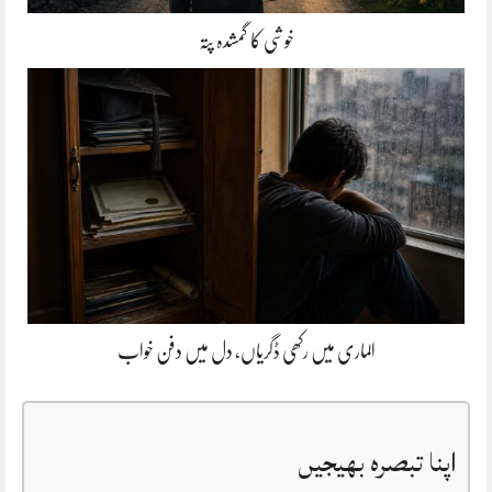
خوشی کا گمشدہ پتہ
الماری میں رکھی ڈگریاں، دل میں دفن خواب
اپنا تبصرہ بھیجیں