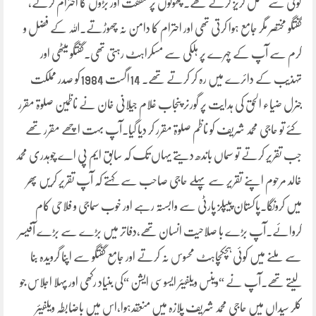
گوئی سے مکمل گریز کرتے تھے۔چھوٹوں پر شفقت اور بڑوں کا احترام کرتے،
گفتگو مختصر مگر جامع ہوا کرتی تھی اور احترام کا دامن نہ چھوڑتے۔اللہ کے فضل و
کرم سے آپ کے چہرے پر ہلکی سے مسکراہٹ رہتی تھی۔گفتگو میٹھی اور
تہذیب کے دائرے میں رہ کر کرتے تھے۔ 14اگست 1984کو صدر مملکت
جنرل ضیاء الحق کی ہدایت پر گورنر پنجاب غلام جیلانی خان نے ناظمین صلوۃ مقرر
کئے تو حاجی محمد شریف کو ناظم صلوۃ مقرر کر دیا گیا۔آپ بہت اچھے مقرر تھے
جب تقریر کرتے تو سماں باندھ دیتے یہاں تک کہ سابق ایم پی اے چوہدری محمد
خالد مرحوم اپنے تقریر سے پہلے حاجی صاحب سے کہتے کہ آپ تقریر کریں پھر
میں کرونگا۔پاکستان پیپلز پارٹی سے وابستہ رہے اور خوب سماجی و فلاحی کام
کروائے۔آپ بڑے با صلاحیت انسان تھے،دفاتر میں بڑے سے بڑے آفیسر
سے ملنے میں کوئی ہچکچاہٹ محسوس نہ کرتے اور جامع گفتگو سے اپنا گرویدہ بنا
لیتے تھے۔آپ نے “وینس ویلفیئر ایسوسی ایشن “کی بنیاد رکھی اور پہلا اجلاس جو
کلر سیداں میں حاجی محمد شریف پلازہ میں منعقدہوا،اس میں باضابطہ ویلفیئر