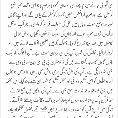
ہی لگوا لی جائے”چنانچہ چوہدری سلطان محمود (مرحوم) جو اس وقت ممبر ضلع
کونسل تھے اور صوبیدار افضل حسین تابعدار کونسلر کے پاس گئے اور اپنے گاؤں
کیساتھ موضع سہوٹ بدہال میں بجلی کی سہولت فراہم کر وادی۔پھر آپ سوشل
ورک کی طرف متوجہ ہوئے اور گاؤں کی سڑک،ٹیلیفون، گلیاں غرض فلائی
کاموں میں حصہ لینا شروع کر دیا۔ڈھوک رکھ میں تعلیمی انقلاب لانے میں اہم
کردار ادا کیا۔خواندگی کی شرح آپ کی ہی مرہون منت ہے۔آج ڈھوک رکھ ایک
ماڈل گاؤں کا درجہ رکھتا ہے جس کی ڈاکومنٹری بی بی سی ریڈیو اور ٹی وی سے
بھی نشر ہو چکی ہے۔آپ کی ذاتی زندگی بڑی روشن تھی۔اپنی اولاد میں دو بیٹوں
اور دو بیٹیوں کو اعلی تعلیم دلوائی اور محکمہ تعلیم کا شعبہ ان کیلئے پسند کیا۔اس محکمہ
میں رزق کیساتھ ساتھ خدمت خلق بھی ہے۔ آپ کی روٹین میں صبح نماز کے
بعد قرآن پاک پڑھنا اور دوسروں کو پڑھانا اور ہر وقت وظائف پڑھتے نظر آتے۔
زندگی میں اپنے آپ کو مصروف رکھا،فارغ نہیں بیٹھتے تھے،فضول گفتگو اور یاوہ