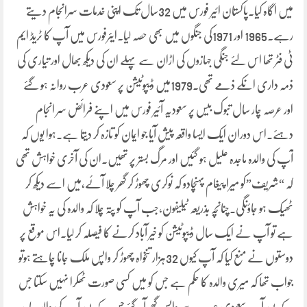
میں اگاہ کیا۔پاکستان ائیر فورس میں 32سال تک اپنی خدمات سرانجام دیتے
رہے۔1965 اور 1971کی جنگوں میں بھی حصہ لیا۔ایئرفورس میں آپ کا ٹریڈ ایم
ٹی فٹر تھا اس لئے جنگی جہازوں کی اڑان سے پہلے ان کی دیکھ بھال اور تیاری کی
ذمہ داری انکے ذمے تھی۔1979میں ڈیپوٹیشن پر سعودی عرب روانہ ہو گئے
اور عرصہ چار سال تبوک بیس پر سعودیہ آئیر فورس میں اپنے فرائض سر انجام
دہئے۔اس دوران ایک ایسا واقعہ پیش آیا جو ایمان کو تازہ کر دیتا ہے۔ہوا یوں کہ
آپ کی والدہ ماجدہ علیل ہو گئیں اور مرگ بستر پر تھیں۔ان کی آخری خواہش تھی
کہ “شریف”کو میرا پیغام پہنچادو کہ نوکری چھوڑ کر گھر چلا آئے،میں اسے دیکھ کر
ٹھیک ہو جاؤنگی۔چنانچہ بذریعہ ٹیلیفون،جب آپ کو پتہ چلا کہ والدہ کی یہ خواہش
ہے تو آپ نے ایک سال ڈیپوٹیشن کو خیر آباد کرنے کا فیصلہ کر لیا۔اس موقع پر
دوستوں نے منع کیا کہ آپ کیوں 32ہزار تنخواہ چھوڑ کر واپس ملک جانا چاہتے ہوتو
جواب تھا کہ میری والدہ کا حکم ہے جس کو میں کسی صورت ٹھکرا نہیں سکتا جس