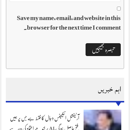
Save my name, email, and website in this
browser for the next time I comment.
اہم خبریں
آرٹیفشل انٹلیجنس دجال کا فتنہ ہے جس پر ہمیں
فتح حاصل ہو گی،AI پر اندھے اعتماد کی وجہ سے