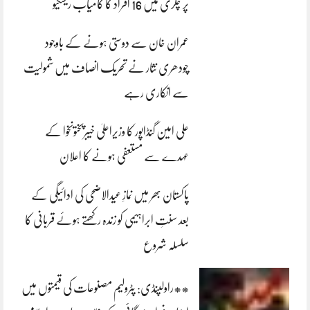
پر چکری میں 16 افراد کا کامیاب ریسکیو
عمران خان سے دوستی ہونے کے باوجود
چودھری نثار نے تحریک انصاف میں شمولیت
سے انکاری رہے
علی امین گنڈاپور کا وزیراعلیٰ خیبرپختونخوا کے
عہدے سے مستعفی ہونے کا اعلان
پاکستان بھر میں نمازِ عیدالاضحی کی ادائیگی کے
بعد سنتِ ابراہیمی کو زندہ رکھتے ہوئے قربانی کا
سلسلہ شروع
**راولپنڈی: پٹرولیم مصنوعات کی قیمتوں میں