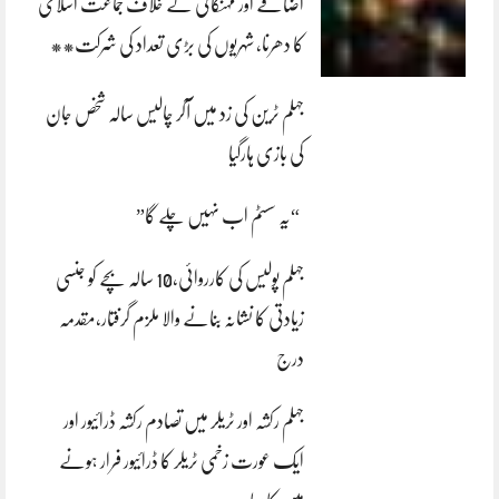
اضافے اور مہنگائی کے خلاف جماعت اسلامی
کا دھرنا، شہریوں کی بڑی تعداد کی شرکت**
جہلم ٹرین کی زد میں آکر چالیس سالہ شخص جان
کی بازی ہارگیا
“یہ سسٹم اب نہیں چلے گا”
جہلم پولیس کی کارروائی،10 سالہ بچے کو جنسی
زیادتی کا نشانہ بنانے والا ملزم گرفتار،مقدمہ
درج
جہلم رکشہ اور ٹریلر میں تصادم رکشہ ڈرائیور اور
ایک عورت زخمی ٹریلر کا ڈرائیور فرار ہونے