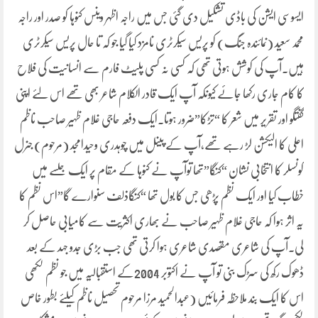
ایسوسی ایشن کی باڈی تشکیل دی گئی جس میں راجہ اظہر وینس کنوہا کو صدر اور راجہ
محمد سعید (نمائندہ جنگ) کو پریس سیکرٹری نامزد کیا گیا جو کہ تا حال پریس سیکرٹری
ہیں۔آپ کی کوشش ہوتی تھی کہ کسی نہ کسی پلیٹ فارم سے انسانیت کی فلاح
کا کام جاری رکھا جائے کیونکہ آپ ایک قادر الکلام شاعر بھی تھے اس لئے اپنی
گفتگو اور تقریر میں شعر کا “تڑکا”ضرور ہوتا۔ایک دفعہ حاجی غلام ظہیر صاحب ناظم
اعلی کا الیکشن لڑ رہے تھے،آپ کے پینل میں چوہدری وحیدامجد (مرحوم) جنرل
کونسلر کا انتخابی نشان “کنگا”تھا توآپ نے کنوہا کے مقام پر ایک جلسے میں
خطاب کیا اور ایک نظم پڑھی جس کا بول تھا “کنگاذلف سنوارے گا”اس نظم کا
یہ اثر ہوا کہ حاجی غلام ظہیر صاحب نے بھاری اکثریت سے کامیابی حاصل کر
لی۔آپ کی شاعری مقصدی شاعری ہوا کرتی تھی جب بڑی جدو جہد کے بعد
ڈھوک رکھ کی سڑک بنی تو آپ نے اکتوبر 2004کے استقبالیہ میں جو نظم لکھی
اس کا ایک بند ملاحظہ فرمائیں (عبدالحمید مرزا مرحوم تحصیل ناظم کیلئے بطور خاص