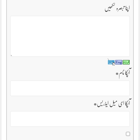
اپنا تبصرہ لکھیں
آپکا نام
*
آپکا ای میل ایڈریس
*