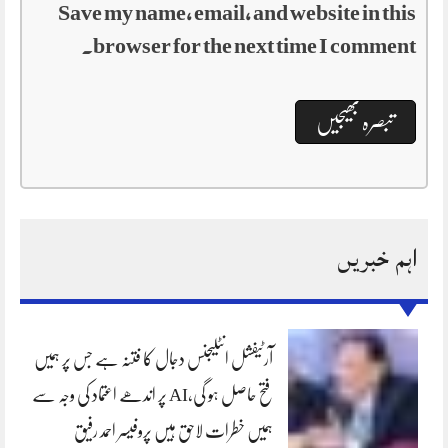
Save my name, email, and website in this
browser for the next time I comment.
اہم خبریں
آرٹیفشل انٹلیجنس دجال کا فتنہ ہے جس پر ہمیں
فتح حاصل ہو گی،AI پر اندھے اعتماد کی وجہ سے
ہمیں خطرات لاحق ہیں پروفیسر احمد رفیق