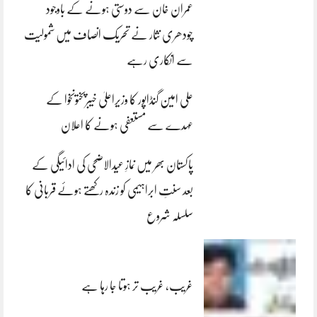
عمران خان سے دوستی ہونے کے باوجود
چودھری نثار نے تحریک انصاف میں شمولیت
سے انکاری رہے
علی امین گنڈاپور کا وزیراعلیٰ خیبرپختونخوا کے
عہدے سے مستعفی ہونے کا اعلان
پاکستان بھر میں نمازِ عیدالاضحی کی ادائیگی کے
بعد سنتِ ابراہیمی کو زندہ رکھتے ہوئے قربانی کا
سلسلہ شروع
غریب، غریب تر ہوتا جا رہا ہے