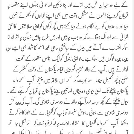
کے لیے وہ میدان عمل میں اترے اور اپنا لڑکپن اور جوانی دونوں اپنے مقصد پر
قربان کردیئے انہوں نے مشکل وقت میں بھی اپنے خوابوں کو بکھرنے نہیں
دیا اور نہ جذبوں کو بے لگام ہونے دیا کہتے ہیں کچھ لوگوں کو اپنی صلاحیتوں کااتنی
گہرائی سے ادراک ہوتا ہے کہ وہ جب چاہیں اور جس طرح چاہیں زندگی پر اثر انداز
ہوکر انقلاب لے آتے ہیں بیول کے رہائشی حاجی محمد اسلم کا شمار بھی ایسے ہی
چیدہ چیدہ لوگوں میں ہوتا ہے۔جو اپنی زندگی کو ایک خاص مقصد کے تحت
گذارتے ہیں۔آپ کے والد محترم فَکردین قیام پاکستان کے وقت کشمیر کے
ضلع پونچھ تحصیل مینڈر سے ہجرت کر کے اس علاقہ میں پہنچے۔آپ کے والد
پاکستان پہنچے تک اپنی بیوی دو بیٹاں اور تین بیٹے پاکستان پر قربان کر چکے تھے۔
بیول پہنچنے کے کچھ عرصہ بعد آپکے والد نے دوسری شادی کی۔ آپ کی پیدائش
دوسری شادی سے ہوئی۔ہوش سنبھالا تو باپ کو لکڑہارے کے طور کام کرتے
دیکھا۔آپ کے والد لکڑیاں کاٹتے اور اونٹ پر لد کر فروخت کرنے نکل جاتے