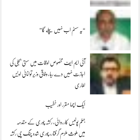
“یہ سسٹم اب نہیں چلے گا”
آئی ایم ایف مخصوص اوقات میں سستی بجلی کی
اجازت نہیں دے رہا، وفاقی وزیر توانائی اویس
لغاری
ایک اچھا مقرر اور خطیب
جہلم پولیس کارروائی، رکشہ چوری کے مقدمہ
میں ملوث ملزم گرفتار، چوری شدہ چنگ چی رکشہ