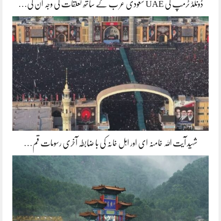
ڈونلڈ ٹرمپ کی UAE سعودی عر ب کے ساتھ تعلقات کی وجہ ان کی…
شہید آیت اللہ خامنہ ای اور اہل خانہ کی با ضابطہ آخری رسومات قم…