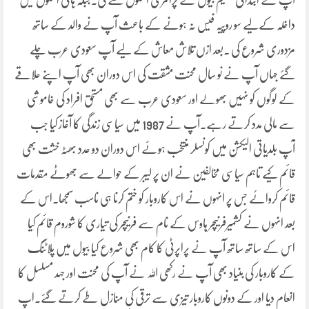
آپ نے ابتدائی تعلیم بیول کے پرائمری اسکول سے لی۔جبکہ ہائی اسکول میں
داخلہ کےلیے سو روپیہ فیس نہ ہونے کے باعث آپ نے والد کے ساتھ
مزدوری شروع کی ۔بعد ازں تلاش معاش کے لیے آپ سعودی عرب چلے
گئے جہاں آپ نے نو سال محنت مشقت کی اس دوران بھی آپ اپنے علاقے
کے لوگوں کو نہیں بھولے اور سعودی عرب سے بھی مستحق افراد کی خاموشی
سے مالی مدد کرتے رہے۔آپ نے 1987 میں سیاسی زندگی کا آغاز کیا جب
آپ بلدیاتی الیکشن میں کونسلر منتخب ہوئے اس دوران دو عدد بھٹہ خشت بھی
قائم کیے تاہم سیاسی مخالفین نے ان پر لیبر کے حوالے سے جھوٹے مقدمات
قائم کروائے جس پر انہوں نے اس کاروبار کو ختم کرنا ہی ناسب سمجھا۔اس کے
بعد انہوں نے کشمیرفرنیچر ہاوس کے نام سے فرنیچر کی تیاری کا شوروم قائم کیا
اس کے ساتھ ساتھ آپ نے پراپرٹی کا کام بھی شروع کیا بیول میں پلاٹنگ
کے کاروبار کی بنیاد بھی آپ نے رکھی اللہ نے آپ کی محنت اور جہد مسلسل کا
انعام دیا اور کے دونوں کاروبار تیزی سے ترقی کی منازل طے کرتے گئے۔اپ