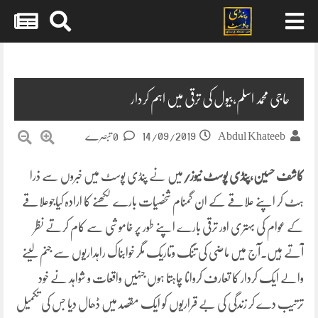
Skip
to
content
حاجی محمد اسلم،بیول کی ترقی میں اہم کردار
14/09/2019
Abdul Khateeb
0 تبصرے
کاشف حسین،پنڈی پوسٹ نیوز/
میں نے پنڈی پوسٹ میں خبروں سے ذرا
ہٹ کر اپنے علاقے کے ان گمنام شخصیات بارے لکھنے کا ارادہ کیاجوعلاقے
کے عوام کی بہتری اور ترقی بارے اپنے طور پر خاموشی سے کام کرتے نظر
آتے ہیں۔آج میں ماضی کی تنگ وتاریک مگر خوابناک راہداریوں سے جنم لینے
والے ایک کردار کا تعارف کروانا چاہتا ہوں جنہیں واقعات و شواہد نے خود
ترتیب دے کر زندگی کی بے قراریوں کو ایک مقصد میں ڈھال دیا جس کی تکمیل