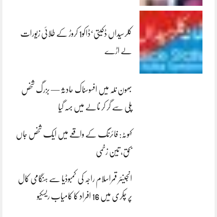
کلرسیداں ڈکیتی‘ڈاکو1 کروڑ کے طلائی زیورات
لے اڑے
بھون نلہ میں افسوسناک حادثہ — بزرگ شخص
پلی سے گر کر نالے میں بہہ گیا
کہوٹہ: فائرنگ کے واقعے میں ایک شخص جاں
بحق، تین زخمی
انجینئر قمراسلام راجہ کی کمبوڈیا سے ہنگامی کال
پر چکری میں 16 افراد کا کامیاب ریسکیو