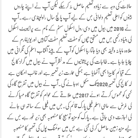
حالات کی وجہ سے زیادہ تعلیم حاصل نہ کرسکے لیکن آپ نے اپنے چاروں
بیٹوں کو اعلی تعلیم دلوائی جس کے لیے آپ پانچ سال راولپنڈی رہے۔آپ
نے 2016 میں بیول میں دی رول اسکول سسٹم کے نام سے پرائیویٹ اسکول
کی بنیاد رکھی جس میں مستحق بچوں کو مفت تعلیم مفت کتابیں اور یونیفارم کے
علاوہ ماہانہ وظیفہ بھی دیا جاتا رہا اسکول کو آپ کے بیٹے آفتاب اسلم کی نگرانی میں
چلایا جارہا ہے۔طالبات کی پریشانیوں کے مد نظر آپ نے بیول میں گرلز کالج
کے قیائم کابیڑا بھی آٹھایا ہے جسکی عمارت زیر تعمیر ہے اور غالب امکان ہے
کہ کالج کی تعمیر 2020تک مکمل ہوجائے گی۔آپ نے بیول میں تفریح گاہ کی
کمی کو محسوس کرتے ہوئے 2017میں علاقے کے عوام کو تفریح گاہ مہیا کرنے
کی غرض سے حاجی اسلم فیملی پارک قائم کی۔جس میں فیملی کے ساتھ ہی جانے
کی اجازت دی جاتی ہے۔پارک کو مزید توسیع کا منصوبہ بھی زیر غور ہے جس کے
لیے مزید زمین حاصل کر لی گئی ہے جس میں سوئمنگ پول کی تعمیر کا منصوبہ