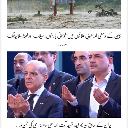
چین کے وسطی اور جنوبی علاقوں میں طوفانی بارشوں، سیلاب اور لینڈ سلائیڈنگ
سے…
ایران کے سابق سپریم لیڈر شہید آیت اللہ علی خامنہ ای کی تجہیز و…