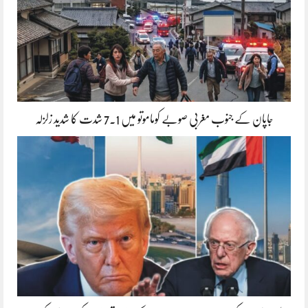
جاپان کے جنوب مغربی صوبے کوماموتو میں 7.1 شدت کا شدید زلزلہ