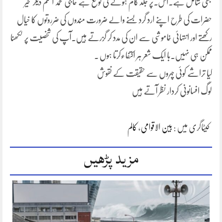
بھی شامل ہے۔اس۔پر جلد کام ہونے کی توقع ہے حاجی محمد اسلم دیگر مخیر
حضرات کی طرح اپنے ارد گرد بسنے والے ضرورت مندوں کی ضرروتوں کا خیال
رکھتے اور انتہائی خاموشی سے ان کی مدد کر گزرتے ہیں۔آپ کی شخصیت پر لکھنا
ممکن ہی نہیں۔با ایک شعر ہر اکتفاءکرتا ہوں ۔
کیا تراشے کوئی چہروں سے حقیقت کے نقوش
لوگ افسانونی کردار نظر آتے ہیں
کیٹاگری میں :
بین الاقوامی
،
کالم
مزید پڑھیں