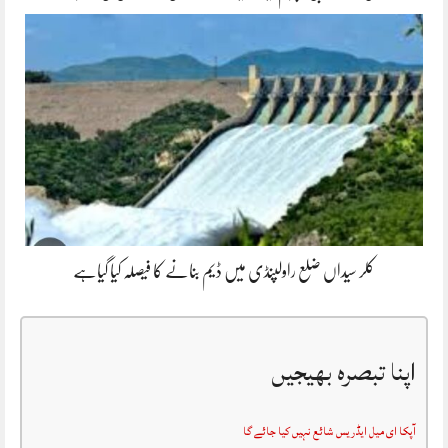
کلر سیداں ضلع راولپنڈی میں ڈیم بنانے کا فیصلہ کیا گیاہے
اپنا تبصرہ بھیجیں
آپکا ای میل ایڈریس شائع نہیں کیا جائے گا